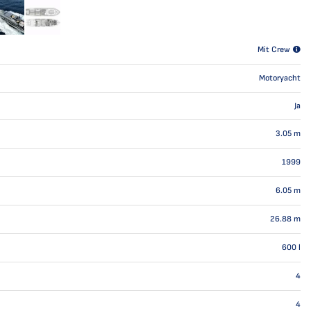
Mit Crew
Motoryacht
Ja
3.05
m
1999
6.05
m
26.88
m
600
l
4
4