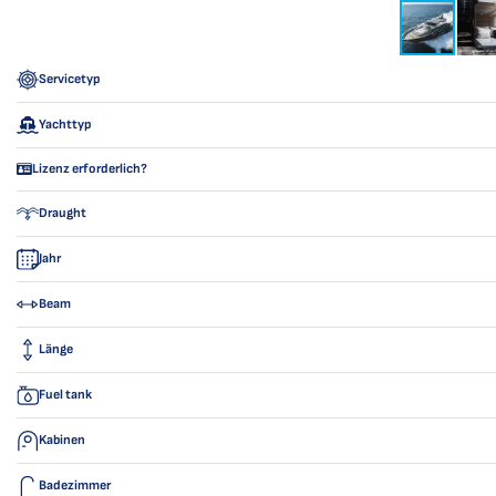
Servicetyp
Yachttyp
Lizenz erforderlich?
Draught
Jahr
Beam
Länge
Fuel tank
Kabinen
Badezimmer