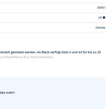
2000
l
10
Cannes
nkreich gemietet werden. A4 Black verfügt über 4 und ist für bis zu 10
der Charterfirma Goo Yacht betrieben.
ieles mehr!