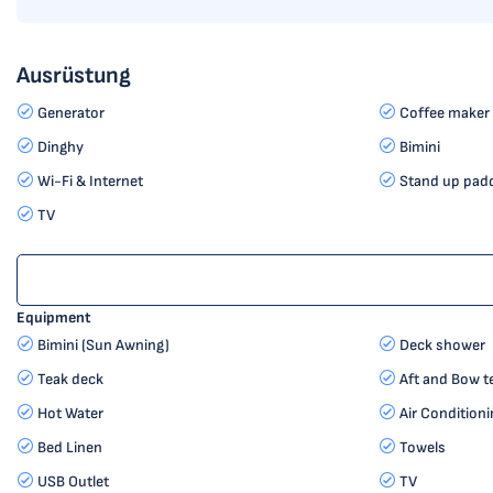
Ausrüstung
Generator
Coffee maker
Dinghy
Bimini
Wi-Fi & Internet
Stand up padd
TV
Equipment
Bimini (Sun Awning)
Deck shower
Teak deck
Aft and Bow t
Hot Water
Air Conditioni
Bed Linen
Towels
USB Outlet
TV