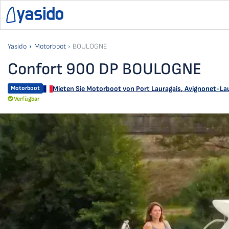
Yasido
Motorboot
BOULOGNE
Confort 900 DP BOULOGNE
Motorboot
Mieten Sie Motorboot von
Port Lauragais
,
Avignonet-Lau
Verfügbar