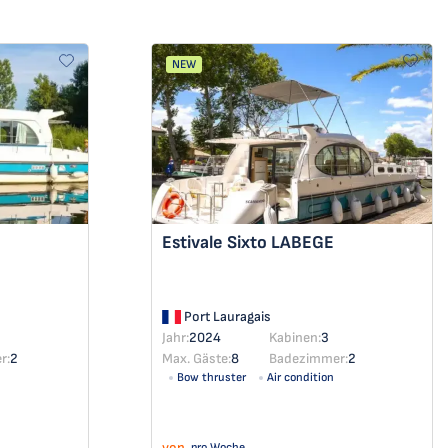
NEW
Estivale Sixto
LABEGE
Port Lauragais
Jahr:
2024
Kabinen:
3
r:
2
Max. Gäste:
8
Badezimmer:
2
Bow thruster
Air condition
von
pro Woche