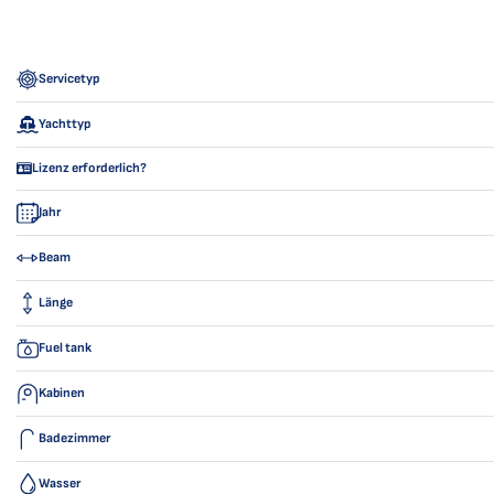
Servicetyp
Yachttyp
Lizenz erforderlich?
Jahr
Beam
Länge
Fuel tank
Kabinen
Badezimmer
Wasser