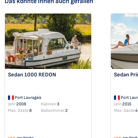
Das könnte Ihnen auch gefallen
Sedan 1000
REDON
Sedan Pr
Port Lauragais
Port Laur
Jahr:
2008
Kabinen:
3
Jahr:
2015
Max. Gäste:
8
Badezimmer:
2
Max. Gäste:
4
von
von
pro Woche
pro Woch