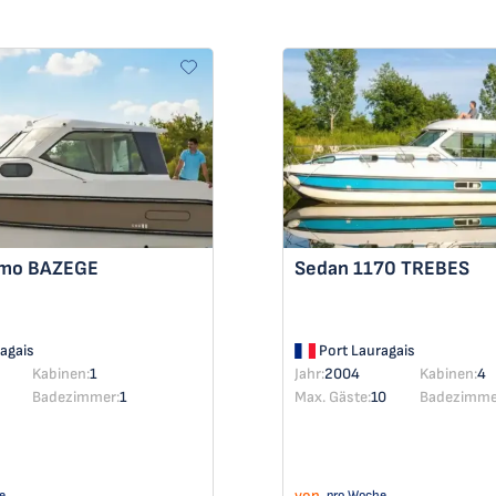
imo
BAZEGE
Sedan 1170
TREBES
agais
Port Lauragais
Kabinen:
1
Jahr:
2004
Kabinen:
4
Badezimmer:
1
Max. Gäste:
10
Badezimme
von
e
pro Woche