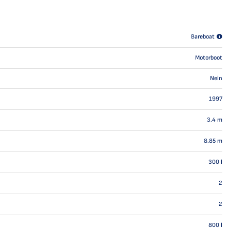
Bareboat
Motorboot
Nein
1997
3.4
m
8.85
m
300
l
2
2
800
l