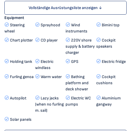
Vollständige Ausrüstungsliste anzeigen ↓
Equipment
Steering
Sprayhood
Wind
Bimini top
wheel
instruments
Chart plotter
CD player
220V shore
Cockpit
supply & battery
speakers
charger
Holding tank
Electric
GPS
Electric fridge
windlass
Furling genoa
Warm water
Bathing
Cockpit
platform and
cushions
deck shower
Autopilot
Lazy jacks
Electric WC
Aluminium
(when no furling
pumps
gangway
m. sail)
Solar panels