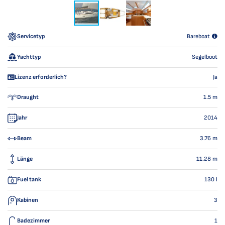
Servicetyp
Bareboat
Yachttyp
Segelboot
Lizenz erforderlich?
Ja
Draught
1.5
m
Jahr
2014
Beam
3.76
m
Länge
11.28
m
Fuel tank
130
l
Kabinen
3
Badezimmer
1