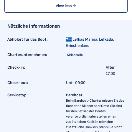
View less ↑
Nützliche Informationen
Abholort für das Boot:
Lefkas Marina,
Lefkada,
Griechenland
Charterunternehmen:
Kiriacoulis
Check-in:
After
17:00
Check-out:
Until 09:00
Servicetyp:
Bareboat
Beim Bareboat-Charter mieten Sie das
Boot ohne Skipper oder Crew. Sie sind
für den Betrieb des Bootes
verantwortlich oder stellen einen
zusätzlichen Kapitän oder eine
zusätzliche Crew ein, wenn Sie nicht