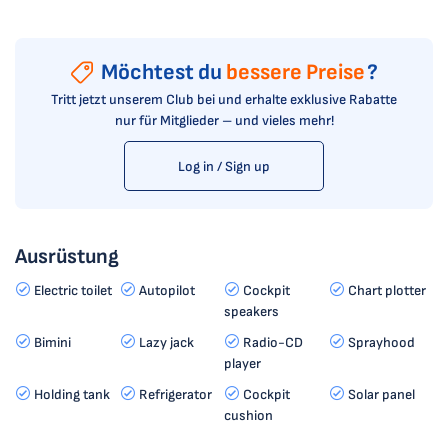
Möchtest du
bessere Preise
?
Tritt jetzt unserem Club bei und erhalte exklusive Rabatte
nur für Mitglieder – und vieles mehr!
Log in / Sign up
Ausrüstung
Electric toilet
Autopilot
Cockpit
Chart plotter
speakers
Bimini
Lazy jack
Radio-CD
Sprayhood
player
Holding tank
Refrigerator
Cockpit
Solar panel
cushion