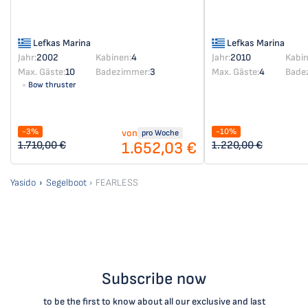
Lefkas Marina
Lefkas Marina
Jahr:
2002
Kabinen:
4
Jahr:
2010
Kabin
Max. Gäste:
10
Badezimmer:
3
Max. Gäste:
4
Bade
Bow thruster
-3%
-10%
von
pro Woche
1.652,03 €
1.710,00 €
1.220,00 €
Yasido
Segelboot
FEARLESS
Subscribe now
to be the first to know about all our exclusive and last