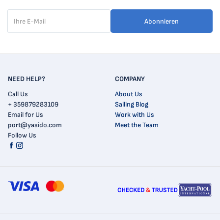
Abonnieren
NEED HELP?
COMPANY
Call Us
About Us
+ 359879283109
Sailing Blog
Email for Us
Work with Us
port@yasido.com
Meet the Team
Follow Us