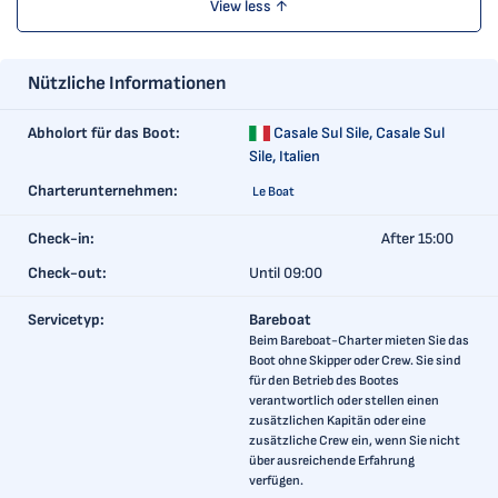
View less ↑
Nützliche Informationen
Abholort für das Boot:
Casale Sul Sile,
Casale Sul
Sile, Italien
Charterunternehmen:
Le Boat
Check-in:
After 15:00
Check-out:
Until 09:00
Servicetyp:
Bareboat
Beim Bareboat-Charter mieten Sie das
Boot ohne Skipper oder Crew. Sie sind
für den Betrieb des Bootes
verantwortlich oder stellen einen
zusätzlichen Kapitän oder eine
zusätzliche Crew ein, wenn Sie nicht
über ausreichende Erfahrung
verfügen.