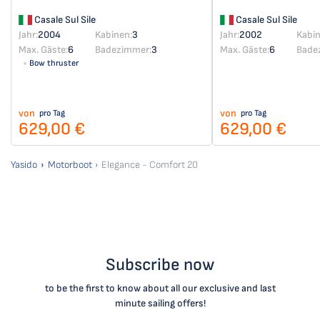
Casale Sul Sile
Casale Sul Sile
Jahr:
2004
Kabinen:
3
Jahr:
2002
Kabin
Max. Gäste:
6
Badezimmer:
3
Max. Gäste:
6
Bade
Bow thruster
von
von
pro Tag
pro Tag
629,00 €
629,00 €
Yasido
Motorboot
Elegance - Comfort 20
Subscribe now
to be the first to know about all our exclusive and last
minute sailing offers!