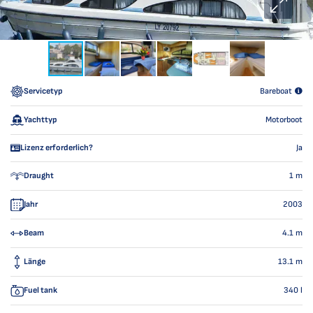
Servicetyp
Bareboat
Yachttyp
Motorboot
Lizenz erforderlich?
Ja
Draught
1
m
Jahr
2003
Beam
4.1
m
Länge
13.1
m
Fuel tank
340
l