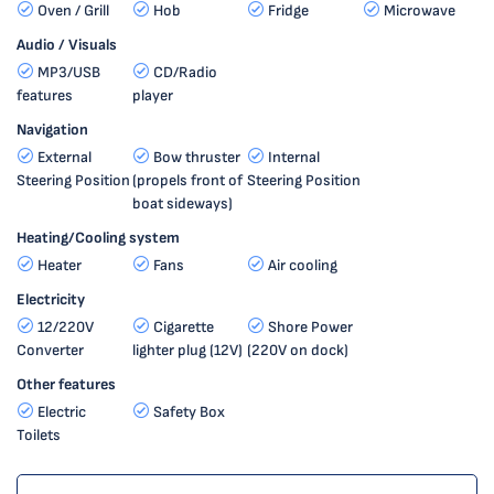
Oven / Grill
Hob
Fridge
Microwave
Audio / Visuals
MP3/USB
CD/Radio
features
player
Navigation
External
Bow thruster
Internal
Steering Position
(propels front of
Steering Position
boat sideways)
Heating/Cooling system
Heater
Fans
Air cooling
Electricity
12/220V
Cigarette
Shore Power
Converter
lighter plug (12V)
(220V on dock)
Other features
Electric
Safety Box
Toilets