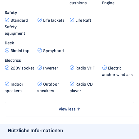
cushions
Engine
Safety
Standard
Life Jackets
Life Raft
Safety
equipment
Deck
Bimini top
Sprayhood
Electrics
220V socket
Inverter
Radio VHF
Electric
anchor windlass
Indoor
Outdoor
Radio CD
speakers
speakers
player
View less ↑
Nützliche Informationen