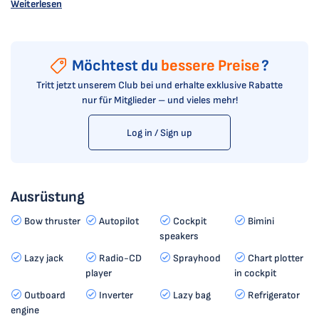
Weiterlesen
Möchtest du
bessere Preise
?
Tritt jetzt unserem Club bei und erhalte exklusive Rabatte
nur für Mitglieder – und vieles mehr!
Log in / Sign up
Ausrüstung
Bow thruster
Autopilot
Cockpit
Bimini
speakers
Lazy jack
Radio-CD
Sprayhood
Chart plotter
player
in cockpit
Outboard
Inverter
Lazy bag
Refrigerator
engine