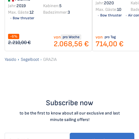
Jahr:
2020
Kabi
Jahr:
2019
Kabinen:
5
Max. Gäste:
10
Bad
Max. Gäste:
12
Badezimmer:
3
Bow thruster
Air co
Bow thruster
-6%
von
von
pro Woche
pro Tag
2.068,56 €
714,00 €
2.210,00 €
Yasido
Segelboot
GRAZIA
Subscribe now
to be the first to know about all our exclusive and last
minute sailing offers!