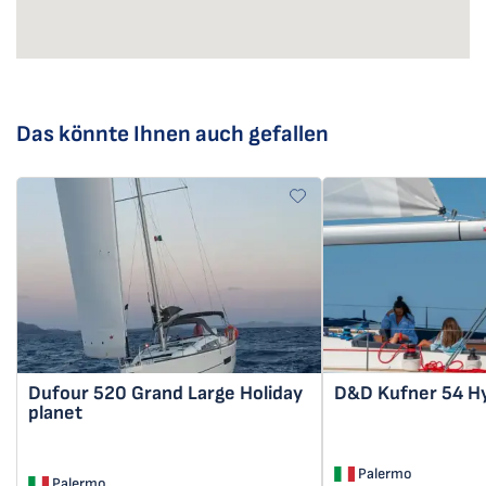
Das könnte Ihnen auch gefallen
Dufour 520 Grand Large
Holiday
D&D Kufner 54
H
planet
Palermo
Palermo