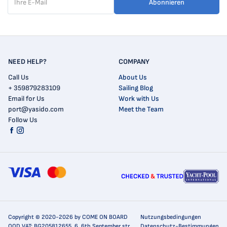
Abonnieren
NEED HELP?
COMPANY
Call Us
About Us
+ 359879283109
Sailing Blog
Email for Us
Work with Us
port@yasido.com
Meet the Team
Follow Us
Copyright © 2020-2026 by COME ON BOARD
Nutzungsbedingungen
OOD VAT: BG205812655, 6, 6th September str.
Datenschutz-Bestimmungen