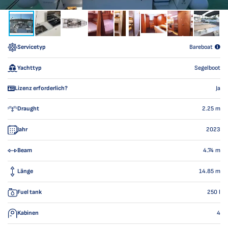
Servicetyp
Bareboat
Yachttyp
Segelboot
Lizenz erforderlich?
Ja
Draught
2.25
m
Jahr
2023
Beam
4.74
m
Länge
14.85
m
Fuel tank
250
l
Kabinen
4