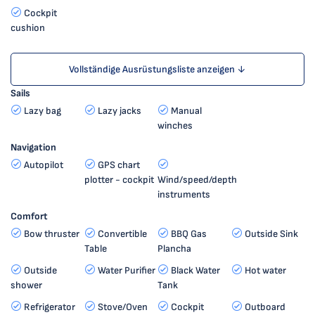
Cockpit
cushion
Vollständige Ausrüstungsliste anzeigen ↓
Sails
Lazy bag
Lazy jacks
Manual
winches
Navigation
Autopilot
GPS chart
plotter - cockpit
Wind/speed/depth
instruments
Comfort
Bow thruster
Convertible
BBQ Gas
Outside Sink
Table
Plancha
Outside
Water Purifier
Black Water
Hot water
shower
Tank
Refrigerator
Stove/Oven
Cockpit
Outboard