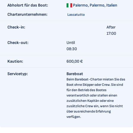
Abholort für das Boot:
Palermo,
Palermo, Italien
Charterunternehmen:
Lascatutto
Check-in:
After
17:00
Check-out:
Until
08:30
Kaution:
600,00 €
Servicetyp:
Bareboat
Beim Bareboat-Charter mieten Sie das
Boot ohne Skipper oder Crew. Sie sind
für den Betrieb des Bootes
verantwortlich oder stellen einen
zusätzlichen Kapitän oder eine
zusätzliche Crew ein, wenn Sie nicht
über ausreichende Erfahrung
verfügen.