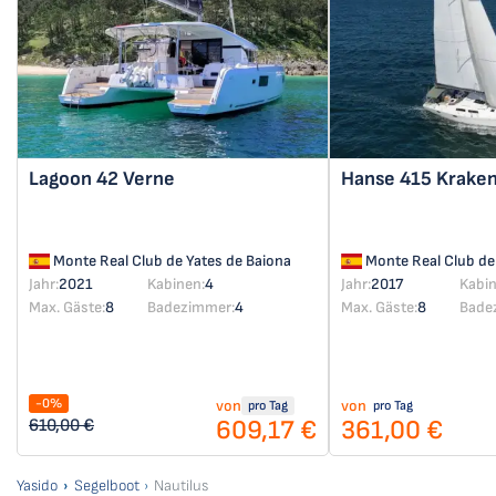
Lagoon 42
Verne
Hanse 415
Krake
Monte Real Club de Yates de Baiona
Monte Real Club de
Jahr:
2021
Kabinen:
4
Jahr:
2017
Kabin
Max. Gäste:
8
Badezimmer:
4
Max. Gäste:
8
Bade
-0%
von
von
pro Tag
pro Tag
609,17 €
361,00 €
610,00 €
Yasido
Segelboot
Nautilus