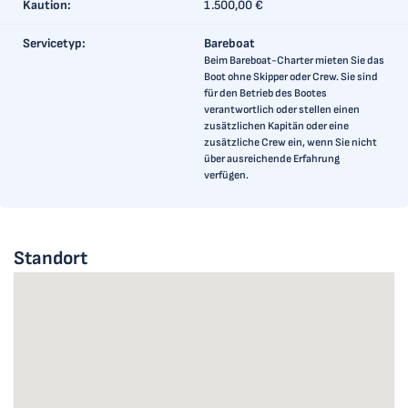
Kaution:
1.500,00 €
Servicetyp:
Bareboat
Beim Bareboat-Charter mieten Sie das
Boot ohne Skipper oder Crew. Sie sind
für den Betrieb des Bootes
verantwortlich oder stellen einen
zusätzlichen Kapitän oder eine
zusätzliche Crew ein, wenn Sie nicht
über ausreichende Erfahrung
verfügen.
Standort