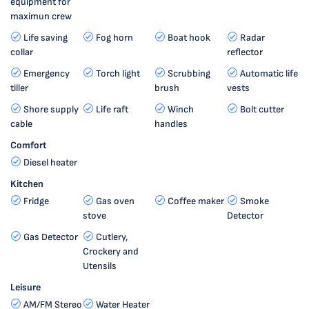
equipment for
maximun crew
Life saving
Fog horn
Boat hook
Radar
collar
reflector
Emergency
Torch light
Scrubbing
Automatic life
tiller
brush
vests
Shore supply
Life raft
Winch
Bolt cutter
cable
handles
Comfort
Diesel heater
Kitchen
Fridge
Gas oven
Coffee maker
Smoke
stove
Detector
Gas Detector
Cutlery,
Crockery and
Utensils
Leisure
AM/FM Stereo
Water Heater