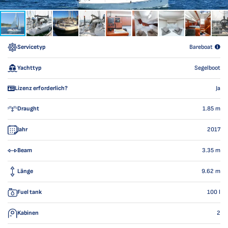
Servicetyp
Bareboat
Yachttyp
Segelboot
Lizenz erforderlich?
Ja
Draught
1.85
m
Jahr
2017
Beam
3.35
m
Länge
9.62
m
Fuel tank
100
l
Kabinen
2