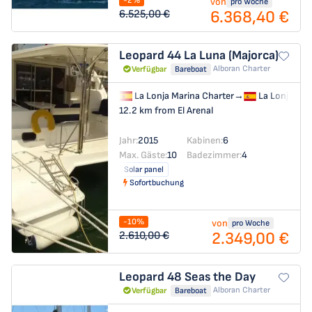
-2%
von
pro Woche
6.368,40 €
6.525,00 €
Leopard 44
La Luna (Majorca)
Alboran Charter
Verfügbar
Bareboat
La Lonja Marina Charter
→
La Lonja Mar
12.2 km from El Arenal
Jahr:
2015
Kabinen:
6
Max. Gäste:
10
Badezimmer:
4
Solar panel
Sofortbuchung
-10%
von
pro Woche
2.349,00 €
2.610,00 €
Leopard 48
Seas the Day
Alboran Charter
Verfügbar
Bareboat