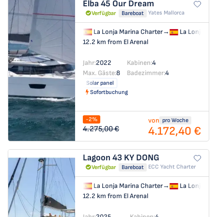
Elba 45
Our Dream
Yates Mallorca
Verfügbar
Bareboat
La Lonja Marina Charter
→
La Lonja Mar
12.2 km from El Arenal
Jahr:
2022
Kabinen:
4
Max. Gäste:
8
Badezimmer:
4
Solar panel
Sofortbuchung
-2%
von
pro Woche
4.172,40 €
4.275,00 €
Lagoon 43
KY DONG
ECC Yacht Charter
Verfügbar
Bareboat
La Lonja Marina Charter
→
La Lonja Mar
12.2 km from El Arenal
Jahr:
2025
Kabinen:
4