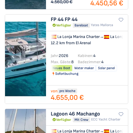
4.450,56 €
4.560,00 €
FP 44
FP 44
Yates Mallorca
Verfügbar
Bareboat
La Lonja Marina Charter
→
La Lonja Mar
12.2 km from El Arenal
Jahr:
2026
Kabinen:
4
Max. Gäste:
8
Badezimmer:
4
Neues Boot
Water maker
Solar panel
Sofortbuchung
von
pro Woche
4.655,00 €
Lagoon 46
Machango
ECC Yacht Charter
Verfügbar
Mit Crew
La Lonja Marina Charter
→
La Lonja Mar