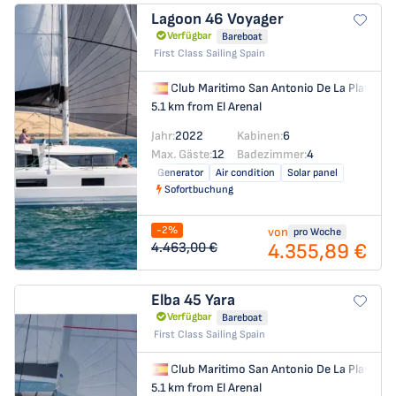
Lagoon 46
Voyager
Verfügbar
Bareboat
First Class Sailing Spain
Club Maritimo San Antonio De La Playa
→
5.1 km from El Arenal
Jahr:
2022
Kabinen:
6
Max. Gäste:
12
Badezimmer:
4
Generator
Air condition
Solar panel
Sofortbuchung
-2%
von
pro Woche
4.355,89 €
4.463,00 €
Elba 45
Yara
Verfügbar
Bareboat
First Class Sailing Spain
Club Maritimo San Antonio De La Playa
→
5.1 km from El Arenal