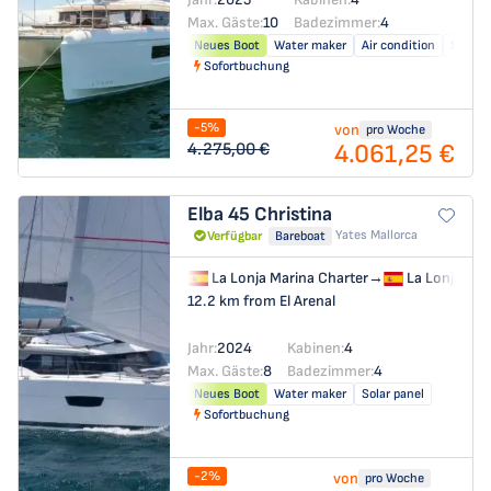
Max. Gäste:
10
Badezimmer:
4
Neues Boot
Water maker
Air condition
Solar p
Sofortbuchung
-5%
von
pro Woche
4.061,25 €
4.275,00 €
Elba 45
Christina
Yates Mallorca
Verfügbar
Bareboat
La Lonja Marina Charter
→
La Lonja Mar
12.2 km from El Arenal
Jahr:
2024
Kabinen:
4
Max. Gäste:
8
Badezimmer:
4
Neues Boot
Water maker
Solar panel
Sofortbuchung
-2%
von
pro Woche