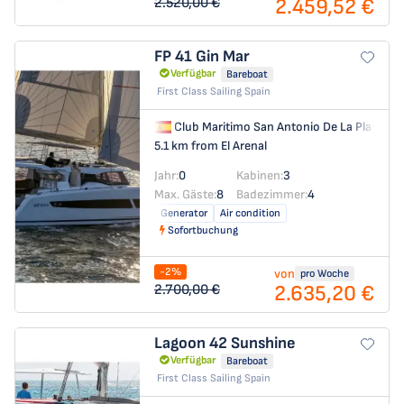
2.459,52 €
2.520,00 €
FP 41
Gin Mar
Verfügbar
Bareboat
First Class Sailing Spain
Club Maritimo San Antonio De La Playa
→
5.1 km from El Arenal
Jahr:
0
Kabinen:
3
Max. Gäste:
8
Badezimmer:
4
Generator
Air condition
Sofortbuchung
-2%
von
pro Woche
2.635,20 €
2.700,00 €
Lagoon 42
Sunshine
Verfügbar
Bareboat
First Class Sailing Spain