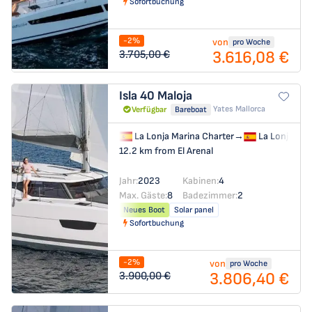
Sofortbuchung
-2%
von
pro Woche
3.616,08 €
3.705,00 €
Isla 40
Maloja
Yates Mallorca
Verfügbar
Bareboat
La Lonja Marina Charter
→
La Lonja Mar
12.2 km from El Arenal
Jahr:
2023
Kabinen:
4
Max. Gäste:
8
Badezimmer:
2
Neues Boot
Solar panel
Sofortbuchung
-2%
von
pro Woche
3.806,40 €
3.900,00 €