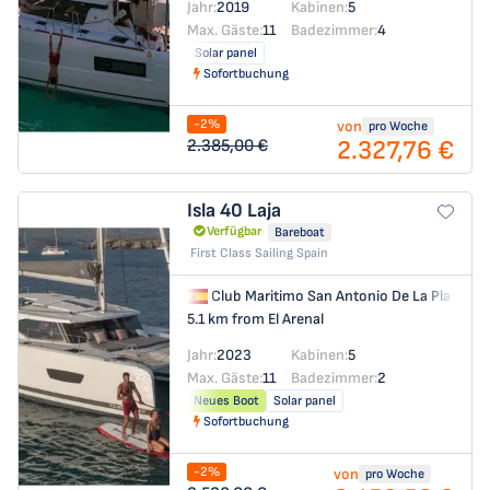
Jahr:
2019
Kabinen:
5
Max. Gäste:
11
Badezimmer:
4
Solar panel
Sofortbuchung
-2%
von
pro Woche
2.327,76 €
2.385,00 €
Isla 40
Laja
Verfügbar
Bareboat
First Class Sailing Spain
Club Maritimo San Antonio De La Playa
→
5.1 km from El Arenal
Jahr:
2023
Kabinen:
5
Max. Gäste:
11
Badezimmer:
2
Neues Boot
Solar panel
Sofortbuchung
-2%
von
pro Woche