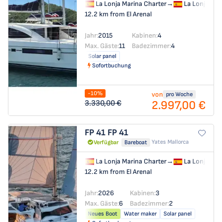
La Lonja Marina Charter
→
La Lonja Mar
12.2 km from El Arenal
Jahr:
2015
Kabinen:
4
Max. Gäste:
11
Badezimmer:
4
Solar panel
Sofortbuchung
-10%
von
pro Woche
2.997,00 €
3.330,00 €
FP 41
FP 41
Yates Mallorca
Verfügbar
Bareboat
La Lonja Marina Charter
→
La Lonja Mar
12.2 km from El Arenal
Jahr:
2026
Kabinen:
3
Max. Gäste:
6
Badezimmer:
2
Neues Boot
Water maker
Solar panel