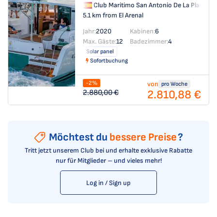
Club Maritimo San Antonio De La Playa
→
5.1 km from El Arenal
Jahr:
2020
Kabinen:
6
Max. Gäste:
12
Badezimmer:
4
Solar panel
Sofortbuchung
-2%
von
pro Woche
2.810,88 €
2.880,00 €
Möchtest du
bessere Preise
?
Tritt jetzt unserem Club bei und erhalte exklusive Rabatte
nur für Mitglieder – und vieles mehr!
Log in / Sign up