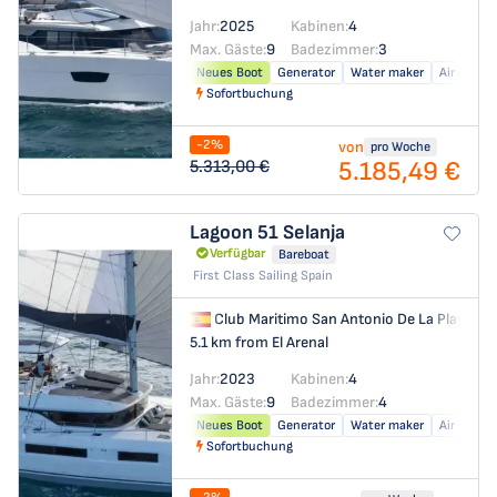
Jahr:
2025
Kabinen:
4
Max. Gäste:
9
Badezimmer:
3
Neues Boot
Generator
Water maker
Air condit
Sofortbuchung
-2%
von
pro Woche
5.185,49 €
5.313,00 €
Lagoon 51
Selanja
Verfügbar
Bareboat
First Class Sailing Spain
Club Maritimo San Antonio De La Playa
→
5.1 km from El Arenal
Jahr:
2023
Kabinen:
4
Max. Gäste:
9
Badezimmer:
4
Neues Boot
Generator
Water maker
Air condit
Sofortbuchung