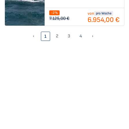
-2%
von
pro Woche
6.954,00 €
7.125,00 €
‹
2
3
4
›
1