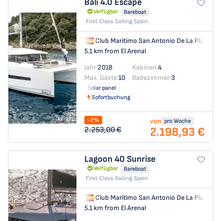
Bali 4.0
Escape
Verfügbar
Bareboat
First Class Sailing Spain
Club Maritimo San Antonio De La Playa
→
5.1 km from El Arenal
Jahr:
2018
Kabinen:
4
Max. Gäste:
10
Badezimmer:
3
Solar panel
Sofortbuchung
-2%
von
pro Woche
2.198,93 €
2.253,00 €
Lagoon 40
Sunrise
Verfügbar
Bareboat
First Class Sailing Spain
Club Maritimo San Antonio De La Playa
→
5.1 km from El Arenal