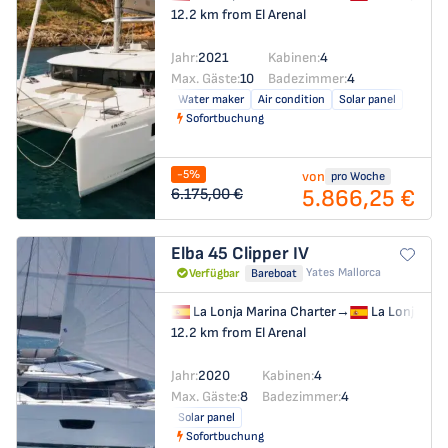
12.2 km from El Arenal
Jahr:
2021
Kabinen:
4
Max. Gäste:
10
Badezimmer:
4
Water maker
Air condition
Solar panel
Sofortbuchung
-5%
von
pro Woche
5.866,25 €
6.175,00 €
Elba 45
Clipper IV
Yates Mallorca
Verfügbar
Bareboat
La Lonja Marina Charter
→
La Lonja Mar
12.2 km from El Arenal
Jahr:
2020
Kabinen:
4
Max. Gäste:
8
Badezimmer:
4
Solar panel
Sofortbuchung