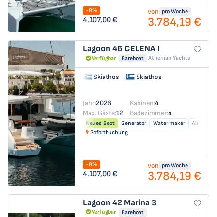
-8%
von
pro Woche
3.784,19 €
4.107,00 €
Lagoon 46
CELENA I
Athenian Yachts
Verfügbar
Bareboat
Skiathos
→
Skiathos
Jahr:
2026
Kabinen:
4
Max. Gäste:
12
Badezimmer:
4
Neues Boot
Generator
Water maker
Air condit
Sofortbuchung
-8%
von
pro Woche
3.784,19 €
4.107,00 €
Lagoon 42
Marina 3
Verfügbar
Bareboat