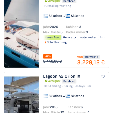
Verfügbar
Bareboat
Puresailing Yachting
Skiathos
→
Skiathos
Jahr:
2026
Kabinen:
3
Max. Gäste:
8
Badezimmer:
3
Neues Boot
Generator
Water maker
Air condit
Sofortbuchung
-6%
von
pro Woche
3.229,13 €
3.440,00 €
Lagoon 42
Orion IX
Verfügbar
Bareboat
DEDA Sailing - Sailing Holidays Hub
Skiathos
→
Skiathos
Jahr:
2018
Kabinen:
6
Max. Gäste:
12
Badezimmer:
4