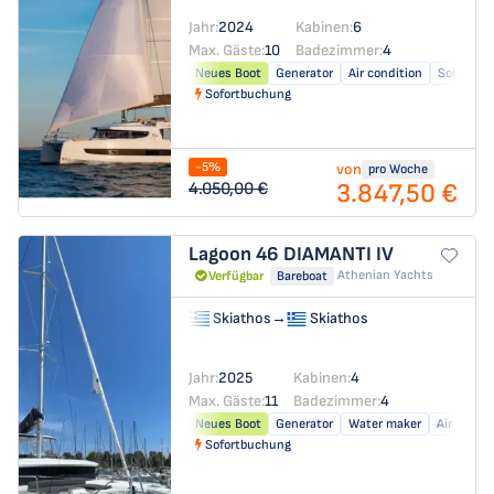
Jahr:
2024
Kabinen:
6
Max. Gäste:
10
Badezimmer:
4
Neues Boot
Generator
Air condition
Solar pan
Sofortbuchung
-5%
von
pro Woche
3.847,50 €
4.050,00 €
Lagoon 46
DIAMANTI IV
Athenian Yachts
Verfügbar
Bareboat
Skiathos
→
Skiathos
Jahr:
2025
Kabinen:
4
Max. Gäste:
11
Badezimmer:
4
Neues Boot
Generator
Water maker
Air condit
Sofortbuchung