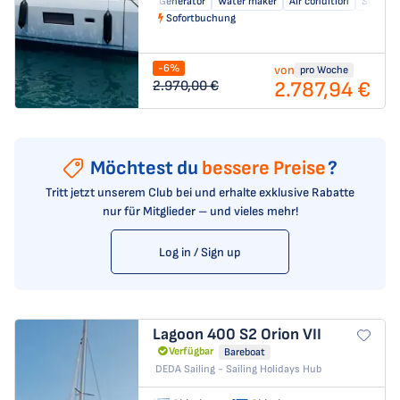
Generator
Water maker
Air condition
Solar pa
Sofortbuchung
-6%
von
pro Woche
2.787,94 €
2.970,00 €
Möchtest du
bessere Preise
?
Tritt jetzt unserem Club bei und erhalte exklusive Rabatte
nur für Mitglieder – und vieles mehr!
Log in / Sign up
Lagoon 400 S2
Orion VII
Verfügbar
Bareboat
DEDA Sailing - Sailing Holidays Hub