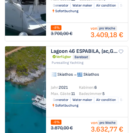
Generator
Water maker
Air condition
Solar pa
Sofortbuchung
-8%
von
pro Woche
3.409,18 €
3.700,00 €
Lagoon 46
ESPABILA, (ac,Gen,W/Maker)
Verfügbar
Bareboat
Puresailing Yachting
Skiathos
→
Skiathos
Jahr:
2021
Kabinen:
6
Max. Gäste:
11
Badezimmer:
5
Generator
Water maker
Air condition
Solar pa
Sofortbuchung
-6%
von
pro Woche
3.632,77 €
3.870,00 €