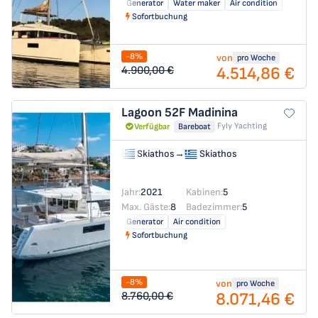
Generator
Water maker
Air condition
Sofortbuchung
-8%
von
pro Woche
4.514,86 €
4.900,00 €
Lagoon 52F
Madinina
Fyly Yachting
Verfügbar
Bareboat
Skiathos
→
Skiathos
Jahr:
2021
Kabinen:
5
Max. Gäste:
8
Badezimmer:
5
Generator
Air condition
Sofortbuchung
-8%
von
pro Woche
8.071,46 €
8.760,00 €