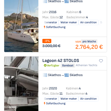
Skiathos
→
Skiathos
Jahr:
2016
Kabinen:
6
Max. Gäste:
12
Badezimmer:
4
Generator
Water maker
Air condition
Solar pa
Sofortbuchung
-8%
von
pro Woche
2.764,20 €
3.000,00 €
Lagoon 42
STOLOS
Athenian Yachts
Verfügbar
Bareboat
Skiathos
→
Skiathos
Jahr:
2020
Kabinen:
4
Max. Gäste:
11
Badezimmer:
4
Generator
Water maker
Air condition
Sofortbuchung