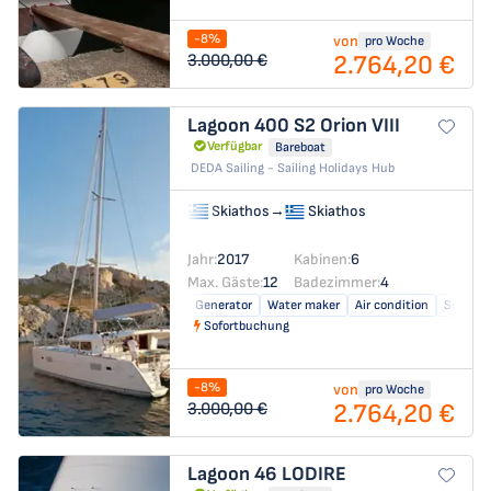
-8%
von
pro Woche
2.764,20 €
3.000,00 €
Lagoon 400 S2
Orion VIII
Verfügbar
Bareboat
DEDA Sailing - Sailing Holidays Hub
Skiathos
→
Skiathos
Jahr:
2017
Kabinen:
6
Max. Gäste:
12
Badezimmer:
4
Generator
Water maker
Air condition
Solar pa
Sofortbuchung
-8%
von
pro Woche
2.764,20 €
3.000,00 €
Lagoon 46
LODIRE