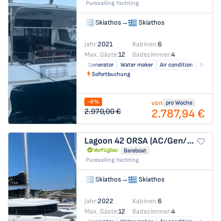
Puresailing Yachting
Skiathos
→
Skiathos
Jahr:
2021
Kabinen:
6
Max. Gäste:
12
Badezimmer:
4
Generator
Water maker
Air condition
Solar pa
Sofortbuchung
-6%
von
pro Woche
2.787,94 €
2.970,00 €
Lagoon 42
ORSA (AC/Gen/W.Maker
Verfügbar
Bareboat
Puresailing Yachting
Skiathos
→
Skiathos
Jahr:
2022
Kabinen:
6
Max. Gäste:
12
Badezimmer:
4