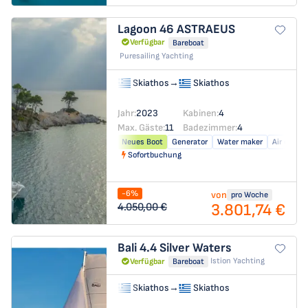
Lagoon 46
ASTRAEUS
Verfügbar
Bareboat
Puresailing Yachting
Skiathos
→
Skiathos
Jahr:
2023
Kabinen:
4
Max. Gäste:
11
Badezimmer:
4
Neues Boot
Generator
Water maker
Air condit
Sofortbuchung
-6%
von
pro Woche
3.801,74 €
4.050,00 €
Bali 4.4
Silver Waters
Istion Yachting
Verfügbar
Bareboat
Skiathos
→
Skiathos