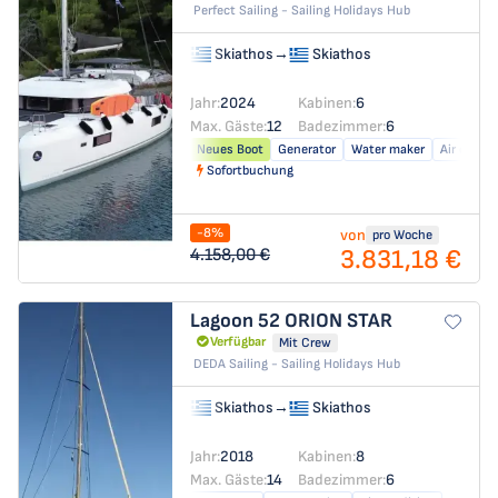
Perfect Sailing - Sailing Holidays Hub
Skiathos
→
Skiathos
Jahr:
2024
Kabinen:
6
Max. Gäste:
12
Badezimmer:
6
Neues Boot
Generator
Water maker
Air condit
Sofortbuchung
-8%
von
pro Woche
3.831,18 €
4.158,00 €
Lagoon 52
ORION STAR
Verfügbar
Mit Crew
DEDA Sailing - Sailing Holidays Hub
Skiathos
→
Skiathos
Jahr:
2018
Kabinen:
8
Max. Gäste:
14
Badezimmer:
6