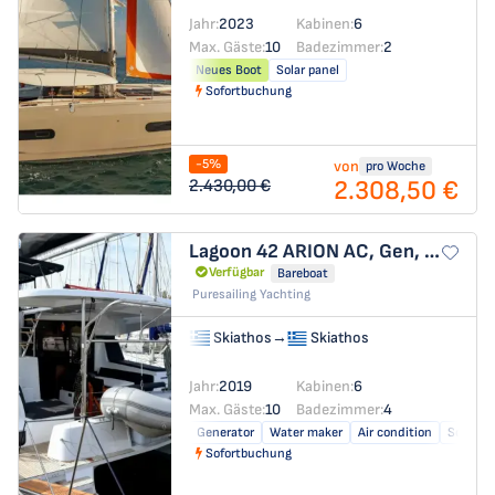
Jahr:
2023
Kabinen:
6
Max. Gäste:
10
Badezimmer:
2
Neues Boot
Solar panel
Sofortbuchung
-5%
von
pro Woche
2.308,50 €
2.430,00 €
Lagoon 42
ARION AC, Gen, W.Maker
Verfügbar
Bareboat
Puresailing Yachting
Skiathos
→
Skiathos
Jahr:
2019
Kabinen:
6
Max. Gäste:
10
Badezimmer:
4
Generator
Water maker
Air condition
Solar pa
Sofortbuchung