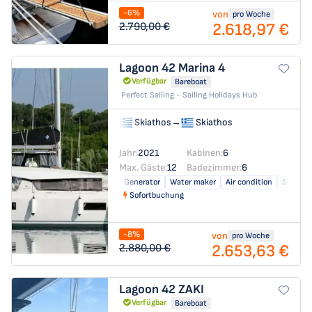
-6%
von
pro Woche
2.618,97 €
2.790,00 €
Lagoon 42
Marina 4
Verfügbar
Bareboat
Perfect Sailing - Sailing Holidays Hub
Skiathos
→
Skiathos
Jahr:
2021
Kabinen:
6
Max. Gäste:
12
Badezimmer:
6
Generator
Water maker
Air condition
Solar pa
Sofortbuchung
-8%
von
pro Woche
2.653,63 €
2.880,00 €
Lagoon 42
ZAKI
Verfügbar
Bareboat