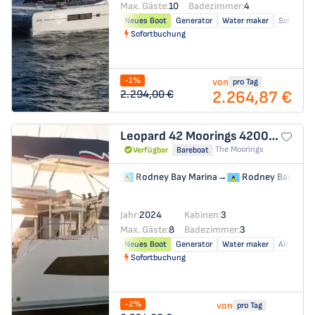
Max. Gäste:
10
Badezimmer:
4
Neues Boot
Generator
Water maker
Solar pane
Sofortbuchung
-1%
von
pro Tag
2.264,87 €
2.294,00 €
Leopard 42
Moorings 4200/3/3
The Moorings
Verfügbar
Bareboat
Rodney Bay Marina
→
Rodney Bay Mari
Jahr:
2024
Kabinen:
3
Max. Gäste:
8
Badezimmer:
3
Neues Boot
Generator
Water maker
Air condit
Sofortbuchung
-2%
von
pro Tag