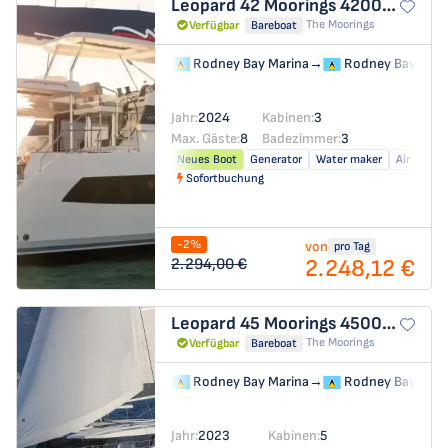
Leopard 42
Moorings 4200/3/3
The Moorings
Verfügbar
Bareboat
Rodney Bay Marina
→
Rodney Bay Mari
Jahr:
2024
Kabinen:
3
Max. Gäste:
8
Badezimmer:
3
Neues Boot
Generator
Water maker
Air condit
Sofortbuchung
-2%
von
pro Tag
2.248,12 €
2.294,00 €
Leopard 45
Moorings 4500L/10
The Moorings
Verfügbar
Bareboat
Rodney Bay Marina
→
Rodney Bay Mari
Jahr:
2023
Kabinen:
5