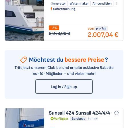
Generator
Water maker
Air condition
Solar pa
Sofortbuchung
-2%
von
pro Tag
2.007,04 €
2.048,00 €
Möchtest du
bessere Preise
?
Tritt jetzt unserem Club bei und erhalte exklusive Rabatte
nur für Mitglieder – und vieles mehr!
Log in / Sign up
Sunsail 424
Sunsail 424/4/4
Sunsail
Verfügbar
Bareboat