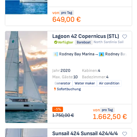
von
pro Tag
649,00 €
Lagoon 42
Copernicus (STL)
North Sardinia Sail
Verfügbar
Bareboat
Rodney Bay Marina
→
Rodney Bay Mari
Jahr:
2020
Kabinen:
4
Max. Gäste:
10
Badezimmer:
4
Generator
Water maker
Air condition
Sofortbuchung
-5%
von
pro Tag
1.662,50 €
1.750,00 €
Sunsail 424
Sunsail 424/4/4