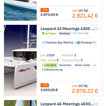
-2%
von
pro Tag
2.821,42 €
2.879,00 €
Leopard 43
Moorings 4300 - 3
The Moorings
Verfügbar
Bareboat
Rodney Bay Marina
→
Rodney Bay Mari
Jahr:
2026
Kabinen:
3
Max. Gäste:
6
Badezimmer:
3
Neues Boot
Generator
Water maker
Air condit
Sofortbuchung
-2%
von
pro Tag
2.978,22 €
3.039,00 €
Leopard 46
Moorings 4600 - 4