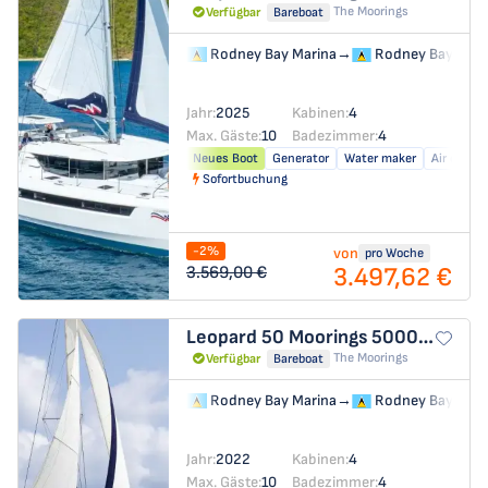
The Moorings
Verfügbar
Bareboat
Rodney Bay Marina
→
Rodney Bay Mari
Jahr:
2025
Kabinen:
4
Max. Gäste:
10
Badezimmer:
4
Neues Boot
Generator
Water maker
Air condit
Sofortbuchung
-2%
von
pro Woche
3.497,62 €
3.569,00 €
Leopard 50
Moorings 5000-4
The Moorings
Verfügbar
Bareboat
Rodney Bay Marina
→
Rodney Bay Mari
Jahr:
2022
Kabinen:
4
Max. Gäste:
10
Badezimmer:
4