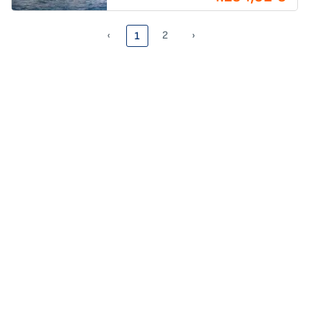
‹
2
›
1