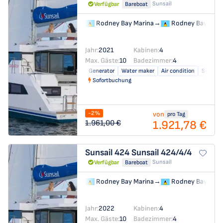
Sunsail
Verfügbar
Bareboat
Rodney Bay Marina
→
Rodney Bay Mari
Jahr:
2021
Kabinen:
4
Max. Gäste:
10
Badezimmer:
4
Generator
Water maker
Air condition
Solar pa
Sofortbuchung
-2%
von
pro Tag
1.921,78 €
1.961,00 €
Sunsail 424
Sunsail 424/4/4
Sunsail
Verfügbar
Bareboat
Rodney Bay Marina
→
Rodney Bay Mari
Jahr:
2022
Kabinen:
4
Max. Gäste:
10
Badezimmer:
4