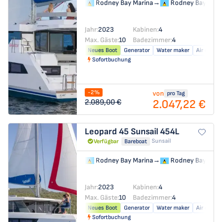
Rodney Bay Marina
→
Rodney Bay Mari
Jahr:
2023
Kabinen:
4
Max. Gäste:
10
Badezimmer:
4
Neues Boot
Generator
Water maker
Air condit
Sofortbuchung
-2%
von
pro Tag
2.047,22 €
2.089,00 €
Leopard 45
Sunsail 454L
Sunsail
Verfügbar
Bareboat
Rodney Bay Marina
→
Rodney Bay Mari
Jahr:
2023
Kabinen:
4
Max. Gäste:
10
Badezimmer:
4
Neues Boot
Generator
Water maker
Air condit
Sofortbuchung