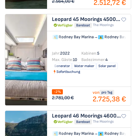
2.512,72 €
2.564,00 €
Leopard 45
Moorings 4500L/10
The Moorings
Verfügbar
Bareboat
Rodney Bay Marina
→
Rodney Bay Mari
Jahr:
2022
Kabinen:
5
Max. Gäste:
10
Badezimmer:
4
Generator
Water maker
Solar panel
Sofortbuchung
-2%
von
pro Tag
2.725,38 €
2.781,00 €
Leopard 46
Moorings 4600 - 5
The Moorings
Verfügbar
Bareboat
Rodney Bay Marina
→
Rodney Bay Mari