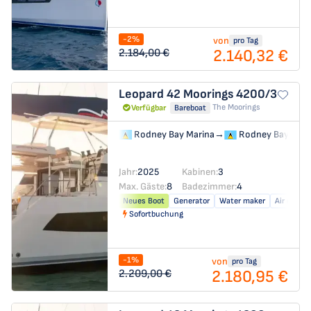
-2%
von
pro Tag
2.140,32 €
2.184,00 €
Leopard 42
Moorings 4200/3
The Moorings
Verfügbar
Bareboat
Rodney Bay Marina
→
Rodney Bay Mari
Jahr:
2025
Kabinen:
3
Max. Gäste:
8
Badezimmer:
4
Neues Boot
Generator
Water maker
Air condit
Sofortbuchung
-1%
von
pro Tag
2.180,95 €
2.209,00 €