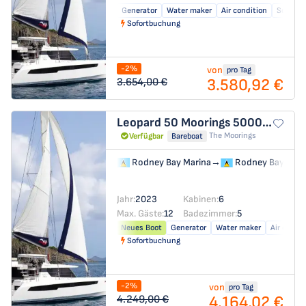
Generator
Water maker
Air condition
Solar pa
Sofortbuchung
-2%
von
pro Tag
3.580,92 €
3.654,00 €
Leopard 50
Moorings 5000-6
The Moorings
Verfügbar
Bareboat
Rodney Bay Marina
→
Rodney Bay Mari
Jahr:
2023
Kabinen:
6
Max. Gäste:
12
Badezimmer:
5
Neues Boot
Generator
Water maker
Air condit
Sofortbuchung
-2%
von
pro Tag
4.164,02 €
4.249,00 €