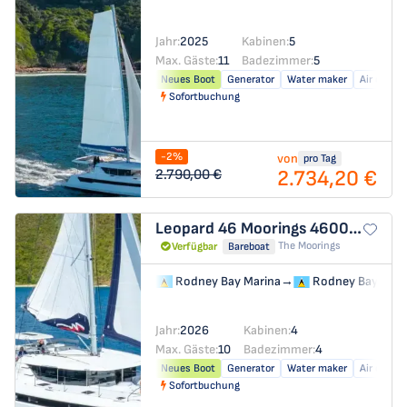
Jahr:
2025
Kabinen:
5
Max. Gäste:
11
Badezimmer:
5
Neues Boot
Generator
Water maker
Air condit
Sofortbuchung
-2%
von
pro Tag
2.734,20 €
2.790,00 €
Leopard 46
Moorings 4600 - 4
The Moorings
Verfügbar
Bareboat
Rodney Bay Marina
→
Rodney Bay Mari
Jahr:
2026
Kabinen:
4
Max. Gäste:
10
Badezimmer:
4
Neues Boot
Generator
Water maker
Air condit
Sofortbuchung