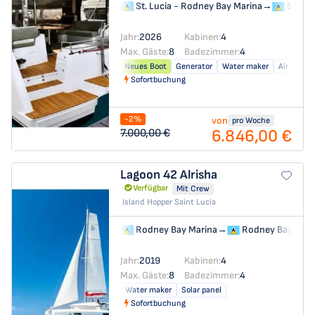
St. Lucia - Rodney Bay Marina
→
St. Lu
Jahr:
2026
Kabinen:
4
Max. Gäste:
8
Badezimmer:
4
Neues Boot
Generator
Water maker
Air condit
Sofortbuchung
-2%
von
pro Woche
6.846,00 €
7.000,00 €
Lagoon 42
Alrisha
Verfügbar
Mit Crew
Island Hopper Saint Lucia
Rodney Bay Marina
→
Rodney Bay Mari
Jahr:
2019
Kabinen:
4
Max. Gäste:
8
Badezimmer:
4
Water maker
Solar panel
Sofortbuchung