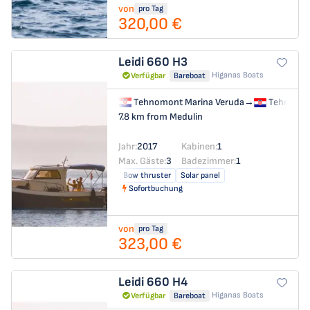
von
pro Tag
320,00 €
Leidi 660
H3
Higanas Boats
Verfügbar
Bareboat
Tehnomont Marina Veruda
→
Tehnomon
7.8 km from Medulin
Jahr:
2017
Kabinen:
1
Max. Gäste:
3
Badezimmer:
1
Bow thruster
Solar panel
Sofortbuchung
von
pro Tag
323,00 €
Leidi 660
H4
Higanas Boats
Verfügbar
Bareboat