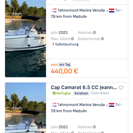
Tehnomont Marina Veruda
→
Tehnomon
7.8 km from Medulin
Jahr:
2021
Kabinen:
0
Max. Gäste:
0
Badezimmer:
0
Sofortbuchung
von
pro Tag
440,00 €
Cap Camarat 6.5 CC
Jeanneau Cap Camarat 6.5 CC
Zoom Boats
Verfügbar
Bareboat
Tehnomont Marina Veruda
→
Tehnomon
7.8 km from Medulin
Jahr:
2021
Kabinen:
0