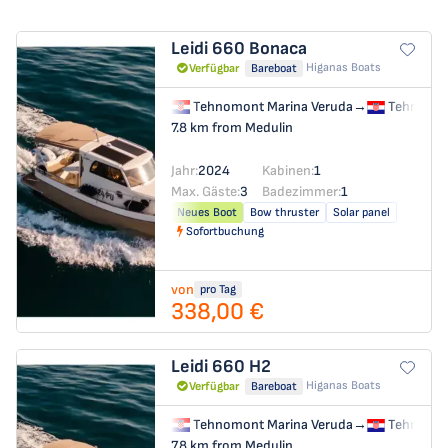
Leidi 660
Bonaca
Higanas Boats
Verfügbar
Bareboat
Tehnomont Marina Veruda
→
Tehnomon
7.8 km from Medulin
Jahr:
2024
Kabinen:
1
Max. Gäste:
3
Badezimmer:
1
Neues Boot
Bow thruster
Solar panel
Sofortbuchung
von
pro Tag
338,00 €
Leidi 660
H2
Higanas Boats
Verfügbar
Bareboat
Tehnomont Marina Veruda
→
Tehnomon
7.8 km from Medulin