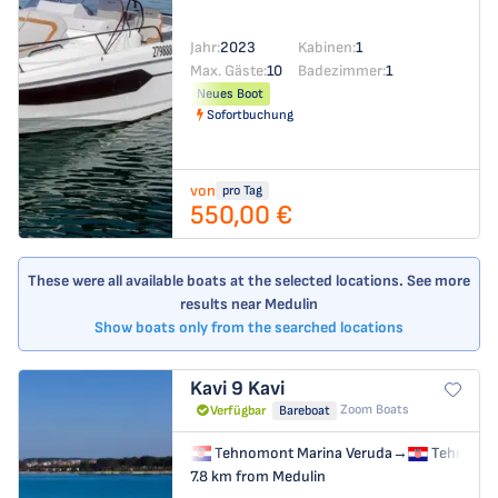
Jahr:
2023
Kabinen:
1
Max. Gäste:
10
Badezimmer:
1
Neues Boot
Sofortbuchung
von
pro Tag
550,00 €
These were all available boats at the selected locations. See more
results near Medulin
Show boats only from the searched locations
Kavi 9
Kavi
Zoom Boats
Verfügbar
Bareboat
Tehnomont Marina Veruda
→
Tehnomon
7.8 km from Medulin