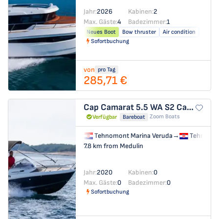
Jahr:
2026
Kabinen:
2
Max. Gäste:
4
Badezimmer:
1
Neues Boot
Bow thruster
Air condition
Solar 
Sofortbuchung
von
pro Tag
285,71 €
Cap Camarat 5.5 WA S2
Cap Camarat 5.5 WA
Zoom Boats
Verfügbar
Bareboat
Tehnomont Marina Veruda
→
Tehnomon
7.8 km from Medulin
Jahr:
2020
Kabinen:
0
Max. Gäste:
0
Badezimmer:
0
Sofortbuchung