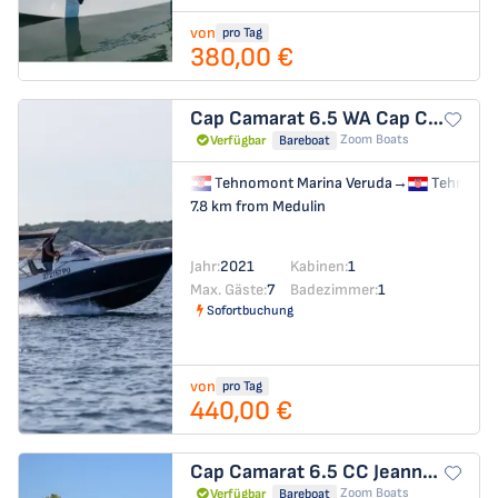
von
pro Tag
380,00 €
Cap Camarat 6.5 WA
Cap Camarat 6.5 WA
Zoom Boats
Verfügbar
Bareboat
Tehnomont Marina Veruda
→
Tehnomon
7.8 km from Medulin
Jahr:
2021
Kabinen:
1
Max. Gäste:
7
Badezimmer:
1
Sofortbuchung
von
pro Tag
440,00 €
Cap Camarat 6.5 CC
Jeanneau Cap Camarat 6.5 CC
Zoom Boats
Verfügbar
Bareboat