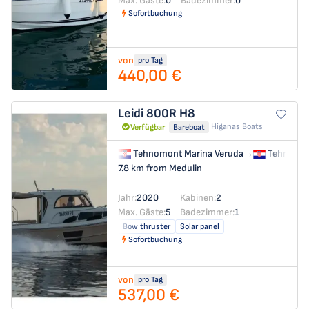
Max. Gäste:
0
Badezimmer:
0
Sofortbuchung
von
pro Tag
440,00 €
Leidi 800R
H8
Higanas Boats
Verfügbar
Bareboat
Tehnomont Marina Veruda
→
Tehnomon
7.8 km from Medulin
Jahr:
2020
Kabinen:
2
Max. Gäste:
5
Badezimmer:
1
Bow thruster
Solar panel
Sofortbuchung
von
pro Tag
537,00 €