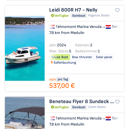
Leidi 800R
H7 - Nelly
Higanas Boats
Verfügbar
Bareboat
Tehnomont Marina Veruda
→
Tehnomon
7.8 km from Medulin
Jahr:
2024
Kabinen:
2
Max. Gäste:
5
Badezimmer:
1
Neues Boot
Bow thruster
Solar panel
Sofortbuchung
von
pro Tag
537,00 €
Beneteau Flyer 8 Sundeck
Benetea
Zoom Boats
Verfügbar
Bareboat
Tehnomont Marina Veruda
→
Tehnomon
7.8 km from Medulin