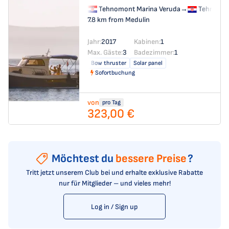
Tehnomont Marina Veruda
→
Tehnomon
7.8 km from Medulin
Jahr:
2017
Kabinen:
1
Max. Gäste:
3
Badezimmer:
1
Bow thruster
Solar panel
Sofortbuchung
von
pro Tag
323,00 €
Möchtest du
bessere Preise
?
Tritt jetzt unserem Club bei und erhalte exklusive Rabatte
nur für Mitglieder – und vieles mehr!
Log in / Sign up