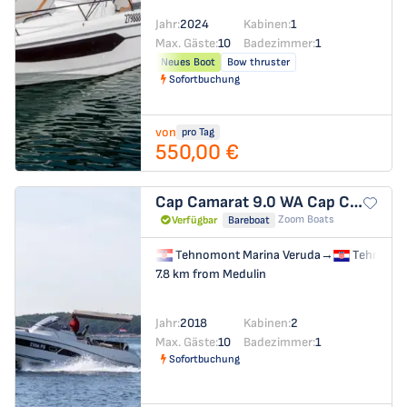
Jahr:
2024
Kabinen:
1
Max. Gäste:
10
Badezimmer:
1
Neues Boot
Bow thruster
Sofortbuchung
von
pro Tag
550,00 €
Cap Camarat 9.0 WA
Cap Camarat 9,0 WA
Zoom Boats
Verfügbar
Bareboat
Tehnomont Marina Veruda
→
Tehnomon
7.8 km from Medulin
Jahr:
2018
Kabinen:
2
Max. Gäste:
10
Badezimmer:
1
Sofortbuchung