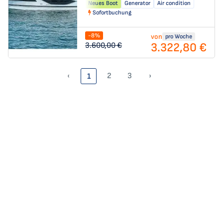
Neues Boot
Generator
Air condition
Sofortbuchung
-8%
von
pro Woche
3.322,80 €
3.600,00 €
‹
2
3
›
1