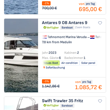
-1%
von
pro Tag
695,00 €
700,00 €
Antares 9 OB
Antares 9
Zoom Boats
Verfügbar
Bareboat
Tehnomont Marina Veruda
→
Tehnomon
7.8 km from Medulin
Jahr:
2023
Kabinen:
2
Max. Gäste:
6
Badezimmer:
1
Neues Boot
Air condition
Solar panel
Sofortbuchung
-5%
von
pro Tag
1.085,72 €
1.142,86 €
Swift Trawler 35
Fritz
Verfügbar
Bareboat