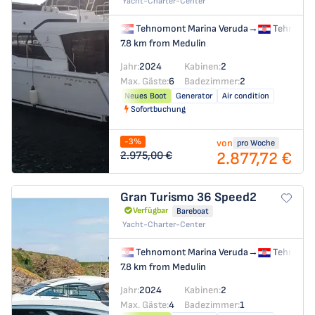
Yacht-Charter-Center
Tehnomont Marina Veruda
→
Tehnomon
7.8 km from Medulin
Jahr:
2024
Kabinen:
2
Max. Gäste:
6
Badezimmer:
2
Neues Boot
Generator
Air condition
Sofortbuchung
-3%
von
pro Woche
2.877,72 €
2.975,00 €
Gran Turismo 36
Speed2
Verfügbar
Bareboat
Yacht-Charter-Center
Tehnomont Marina Veruda
→
Tehnomon
7.8 km from Medulin
Jahr:
2024
Kabinen:
2
Max. Gäste:
4
Badezimmer:
1