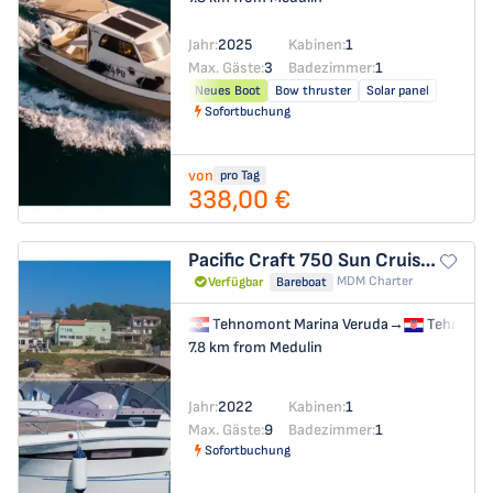
Jahr:
2025
Kabinen:
1
Max. Gäste:
3
Badezimmer:
1
Neues Boot
Bow thruster
Solar panel
Sofortbuchung
von
pro Tag
338,00 €
Pacific Craft 750 Sun Cruiser
no n
MDM Charter
Verfügbar
Bareboat
Tehnomont Marina Veruda
→
Tehnomon
7.8 km from Medulin
Jahr:
2022
Kabinen:
1
Max. Gäste:
9
Badezimmer:
1
Sofortbuchung