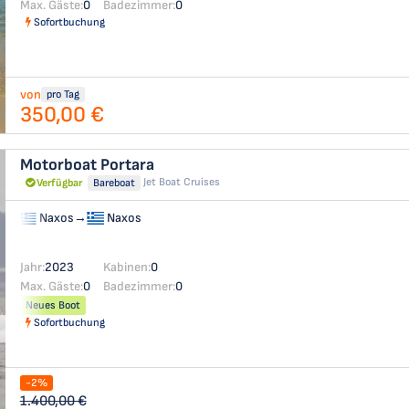
Max. Gäste:
0
Badezimmer:
0
Sofortbuchung
von
pro Tag
350,00 €
Motorboat
Portara
Jet Boat Cruises
Verfügbar
Bareboat
Naxos
→
Naxos
Jahr:
2023
Kabinen:
0
Max. Gäste:
0
Badezimmer:
0
Neues Boot
Sofortbuchung
-2%
1.400,00 €