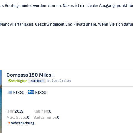
us Boote gemietet werden können. Naxos ist ein idealer Ausgangspunkt für
ort, Manövrierfähigkeit, Geschwindigkeit und Privatsphäre. Wenn Sie sich da
Compass 150
Milos I
Jet Boat Cruises
Verfügbar
Bareboat
Naxos
→
Naxos
Jahr:
2019
Kabinen:
0
Max. Gäste:
0
Badezimmer:
0
Sofortbuchung