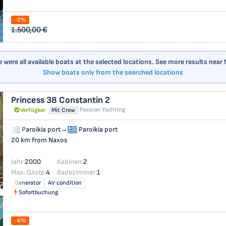
-2%
1.500,00 €
 were all available boats at the selected locations. See more results near
Show boats only from the searched locations
Princess 38
Constantin 2
Passion Yachting
Verfügbar
Mit Crew
Paroikia port
→
Paroikia port
20 km from Naxos
Jahr:
2000
Kabinen:
2
Max. Gäste:
4
Badezimmer:
1
Generator
Air condition
Sofortbuchung
-6%