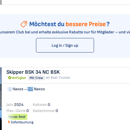
Möchtest du
bessere Preise
?
t unserem Club bei und erhalte exklusive Rabatte nur für Mitglieder – und v
Log in / Sign up
Skipper BSK 34 NC
BSK
Jet Boat Cruises
Verfügbar
Mit Crew
Naxos
→
Naxos
Jahr:
2024
Kabinen:
0
Max. Gäste:
0
Badezimmer:
0
Neues Boot
Sofortbuchung