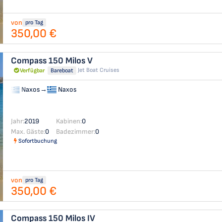
von
pro Tag
350,00 €
Compass 150
Milos V
Jet Boat Cruises
Verfügbar
Bareboat
Naxos
→
Naxos
Jahr:
2019
Kabinen:
0
Max. Gäste:
0
Badezimmer:
0
Sofortbuchung
von
pro Tag
350,00 €
Compass 150
Milos IV