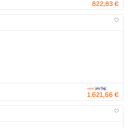
822,83 €
von
pro Tag
1.621,66 €