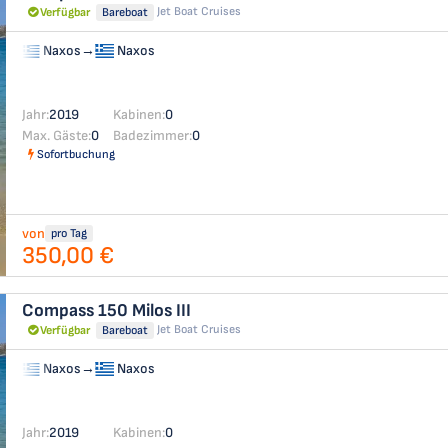
Jet Boat Cruises
Verfügbar
Bareboat
Naxos
→
Naxos
Jahr:
2019
Kabinen:
0
Max. Gäste:
0
Badezimmer:
0
Sofortbuchung
von
pro Tag
350,00 €
Compass 150
Milos III
Jet Boat Cruises
Verfügbar
Bareboat
Naxos
→
Naxos
Jahr:
2019
Kabinen:
0