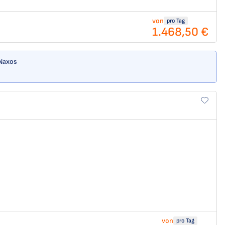
von
pro Tag
1.468,50 €
 Naxos
von
pro Tag