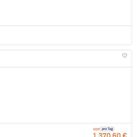
von
pro Tag
1.370,60 €