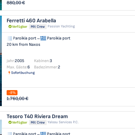
880,00 €
Ferretti 460
Arabella
Passion Yachting
Verfügbar
Mit Crew
Paroikia port
→
Paroikia port
20 km from Naxos
Jahr:
2005
Kabinen:
3
Max. Gäste:
6
Badezimmer:
2
Sofortbuchung
-8%
1.760,00 €
Tesoro T40
Riviera Dream
Yaloou Services P.C.
Verfügbar
Mit Crew
Paroikia port
→
Paroikia port