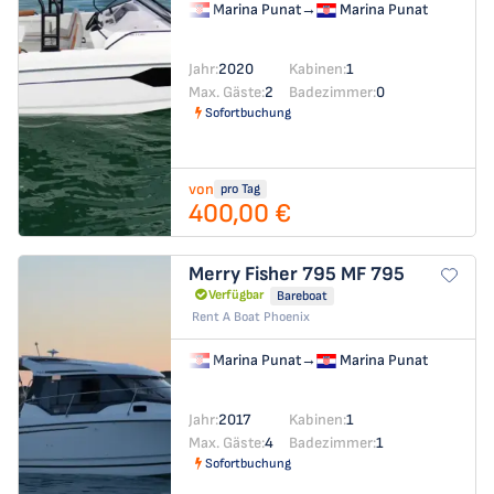
Marina Punat
→
Marina Punat
Jahr:
2020
Kabinen:
1
Max. Gäste:
2
Badezimmer:
0
Sofortbuchung
von
pro Tag
400,00 €
Merry Fisher 795
MF 795
Verfügbar
Bareboat
Rent A Boat Phoenix
Marina Punat
→
Marina Punat
Jahr:
2017
Kabinen:
1
Max. Gäste:
4
Badezimmer:
1
Sofortbuchung