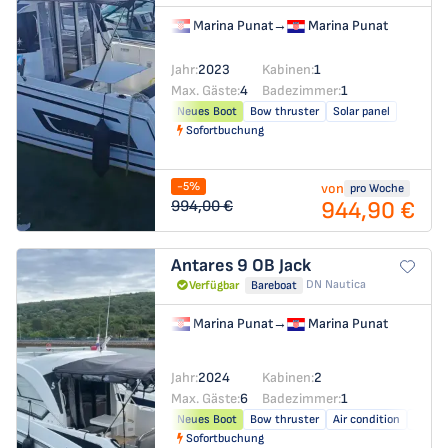
Marina Punat
→
Marina Punat
Jahr:
2023
Kabinen:
1
Max. Gäste:
4
Badezimmer:
1
Neues Boot
Bow thruster
Solar panel
Sofortbuchung
-5%
von
pro Woche
944,90 €
994,00 €
Antares 9 OB
Jack
DN Nautica
Verfügbar
Bareboat
Marina Punat
→
Marina Punat
Jahr:
2024
Kabinen:
2
Max. Gäste:
6
Badezimmer:
1
Neues Boot
Bow thruster
Air condition
Solar 
Sofortbuchung