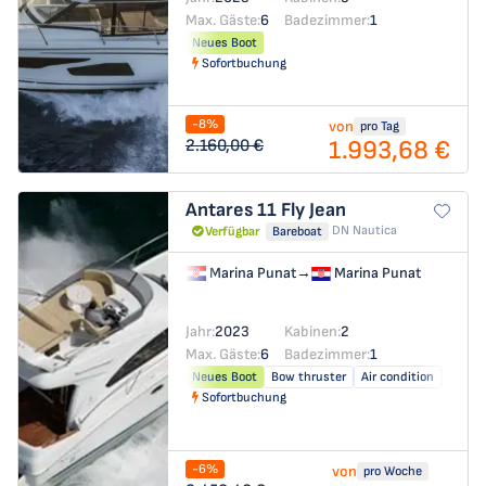
Max. Gäste:
6
Badezimmer:
1
Neues Boot
Sofortbuchung
-8%
von
pro Tag
1.993,68 €
2.160,00 €
Antares 11 Fly
Jean
DN Nautica
Verfügbar
Bareboat
Marina Punat
→
Marina Punat
Jahr:
2023
Kabinen:
2
Max. Gäste:
6
Badezimmer:
1
Neues Boot
Bow thruster
Air condition
Solar 
Sofortbuchung
-6%
von
pro Woche