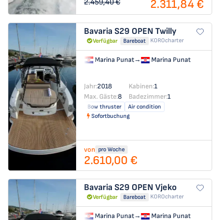
2.311,84 €
2.459,40 €
Bavaria S29 OPEN
Twilly
KOROcharter
Verfügbar
Bareboat
Marina Punat
→
Marina Punat
Jahr:
2018
Kabinen:
1
Max. Gäste:
8
Badezimmer:
1
Bow thruster
Air condition
Sofortbuchung
von
pro Woche
2.610,00 €
Bavaria S29 OPEN
Vjeko
KOROcharter
Verfügbar
Bareboat
Marina Punat
→
Marina Punat