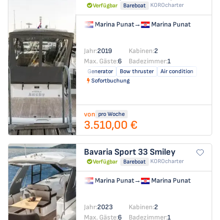
KOROcharter
Verfügbar
Bareboat
Marina Punat
→
Marina Punat
Jahr:
2019
Kabinen:
2
Max. Gäste:
6
Badezimmer:
1
Generator
Bow thruster
Air condition
Sofortbuchung
von
pro Woche
3.510,00 €
Bavaria Sport 33
Smiley
KOROcharter
Verfügbar
Bareboat
Marina Punat
→
Marina Punat
Jahr:
2023
Kabinen:
2
Max. Gäste:
6
Badezimmer:
1