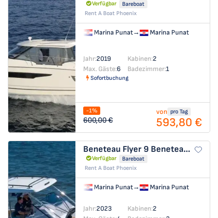
Verfügbar
Bareboat
Rent A Boat Phoenix
Marina Punat
→
Marina Punat
Jahr:
2019
Kabinen:
2
Max. Gäste:
6
Badezimmer:
1
Sofortbuchung
-1%
von
pro Tag
593,80 €
600,00 €
Beneteau Flyer 9
Beneteau 9
Verfügbar
Bareboat
Rent A Boat Phoenix
Marina Punat
→
Marina Punat
Jahr:
2023
Kabinen:
2