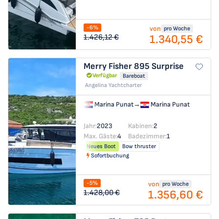
-6%
von
pro Woche
1.340,55 €
1.426,12 €
Merry Fisher 895
Surprise
Verfügbar
Bareboat
Angelina Yachtcharter
Marina Punat
→
Marina Punat
Jahr:
2023
Kabinen:
2
Max. Gäste:
4
Badezimmer:
1
Neues Boot
Bow thruster
Sofortbuchung
-5%
von
pro Woche
1.356,60 €
1.428,00 €