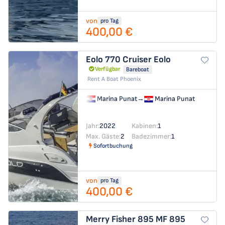
von
pro Tag
400,00 €
Eolo 770 Cruiser
Eolo
Verfügbar
Bareboat
Rent A Boat Phoenix
Marina Punat
→
Marina Punat
Jahr:
2022
Kabinen:
1
Max. Gäste:
2
Badezimmer:
1
Sofortbuchung
von
pro Tag
400,00 €
Merry Fisher 895
MF 895