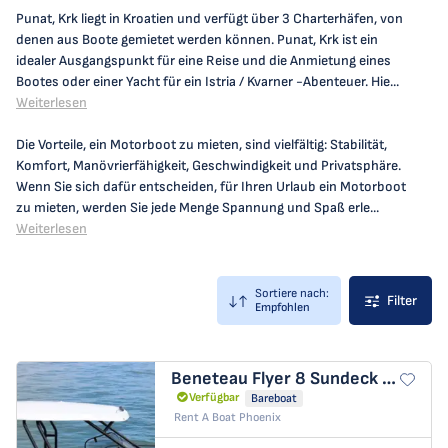
Punat, Krk liegt in Kroatien und verfügt über 3 Charterhäfen, von
denen aus Boote gemietet werden können. Punat, Krk ist ein
idealer Ausgangspunkt für eine Reise und die Anmietung eines
Bootes oder einer Yacht für ein Istria / Kvarner -Abenteuer. Hie...
Weiterlesen
Die Vorteile, ein Motorboot zu mieten, sind vielfältig: Stabilität,
Komfort, Manövrierfähigkeit, Geschwindigkeit und Privatsphäre.
Wenn Sie sich dafür entscheiden, für Ihren Urlaub ein Motorboot
zu mieten, werden Sie jede Menge Spannung und Spaß erle...
Weiterlesen
Sortiere nach:
Filter
Empfohlen
Beneteau Flyer 8 Sundeck
Benetea
Verfügbar
Bareboat
Rent A Boat Phoenix