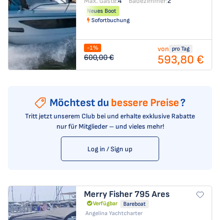
Max. Gäste:
4
Badezimmer:
2
Neues Boot
Sofortbuchung
-1%
von
pro Tag
593,80 €
600,00 €
Möchtest du
bessere Preise
?
Tritt jetzt unserem Club bei und erhalte exklusive Rabatte
nur für Mitglieder – und vieles mehr!
Log in / Sign up
Merry Fisher 795
Ares
Verfügbar
Bareboat
Angelina Yachtcharter