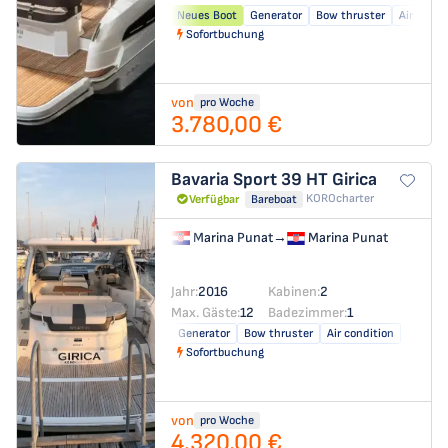
Neues Boot
Generator
Bow thruster
Air condi
Sofortbuchung
von
pro Woche
3.780,00 €
Bavaria Sport 39 HT
Girica
KOROcharter
Verfügbar
Bareboat
Marina Punat
→
Marina Punat
Jahr:
2016
Kabinen:
2
Max. Gäste:
12
Badezimmer:
1
Generator
Bow thruster
Air condition
Sofortbuchung
von
pro Woche
4.320,00 €