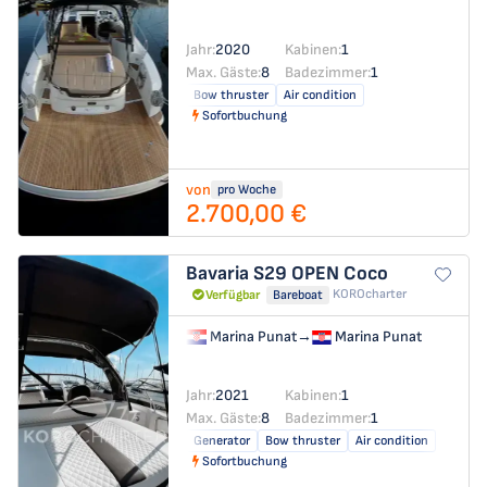
Jahr:
2020
Kabinen:
1
Max. Gäste:
8
Badezimmer:
1
Bow thruster
Air condition
Sofortbuchung
von
pro Woche
2.700,00 €
Bavaria S29 OPEN
Coco
KOROcharter
Verfügbar
Bareboat
Marina Punat
→
Marina Punat
Jahr:
2021
Kabinen:
1
Max. Gäste:
8
Badezimmer:
1
Generator
Bow thruster
Air condition
Sofortbuchung