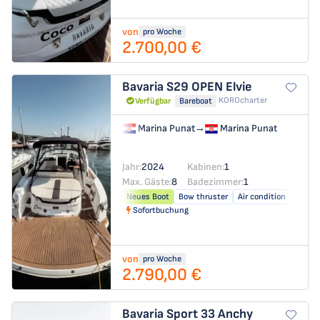
von
pro Woche
2.700,00 €
Bavaria S29 OPEN
Elvie
KOROcharter
Verfügbar
Bareboat
Marina Punat
→
Marina Punat
Jahr:
2024
Kabinen:
1
Max. Gäste:
8
Badezimmer:
1
Neues Boot
Bow thruster
Air condition
Sofortbuchung
von
pro Woche
2.790,00 €
Bavaria Sport 33
Anchy