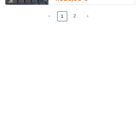
‹
2
›
1