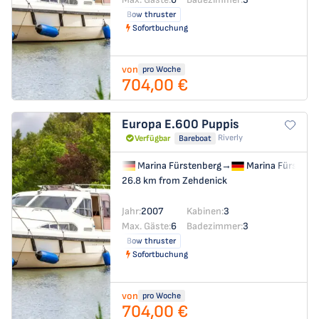
Bow thruster
Sofortbuchung
von
pro Woche
704,00 €
Europa E.600
Puppis
Riverly
Verfügbar
Bareboat
Marina Fürstenberg
→
Marina Fürstenb
26.8 km from Zehdenick
Jahr:
2007
Kabinen:
3
Max. Gäste:
6
Badezimmer:
3
Bow thruster
Sofortbuchung
von
pro Woche
704,00 €