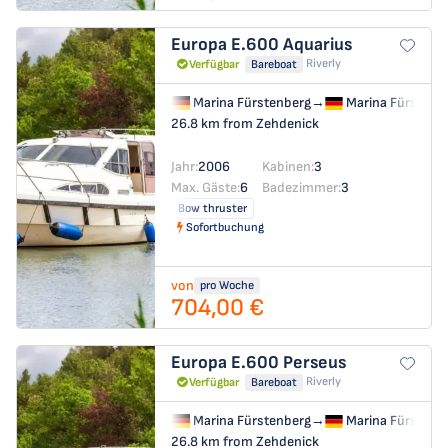
Europa E.600
Aquarius
Riverly
Verfügbar
Bareboat
Marina Fürstenberg
→
Marina Fürstenb
26.8 km from Zehdenick
Jahr:
2006
Kabinen:
3
Max. Gäste:
6
Badezimmer:
3
Bow thruster
Sofortbuchung
von
pro Woche
704,00 €
Europa E.600
Perseus
Riverly
Verfügbar
Bareboat
Marina Fürstenberg
→
Marina Fürstenb
26.8 km from Zehdenick