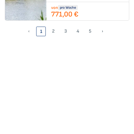
von
pro Woche
771,00 €
‹
2
3
4
5
›
1