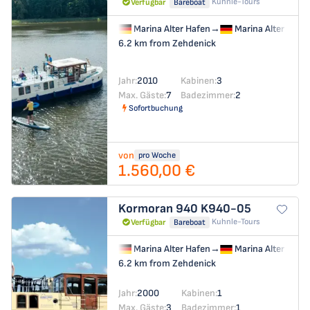
Kuhnle-Tours
Verfügbar
Bareboat
Marina Alter Hafen
→
Marina Alter Hafe
6.2 km from Zehdenick
Jahr:
2010
Kabinen:
3
Max. Gäste:
7
Badezimmer:
2
Sofortbuchung
von
pro Woche
1.560,00 €
Kormoran 940
K940-05
Kuhnle-Tours
Verfügbar
Bareboat
Marina Alter Hafen
→
Marina Alter Hafe
6.2 km from Zehdenick
Jahr:
2000
Kabinen:
1
Max. Gäste:
3
Badezimmer:
1