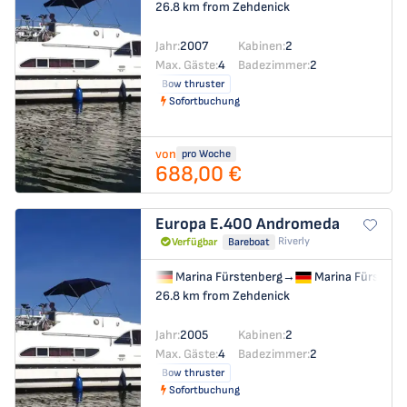
26.8 km from Zehdenick
Jahr:
2007
Kabinen:
2
Max. Gäste:
4
Badezimmer:
2
Bow thruster
Sofortbuchung
von
pro Woche
688,00 €
Europa E.400
Andromeda
Riverly
Verfügbar
Bareboat
Marina Fürstenberg
→
Marina Fürstenb
26.8 km from Zehdenick
Jahr:
2005
Kabinen:
2
Max. Gäste:
4
Badezimmer:
2
Bow thruster
Sofortbuchung