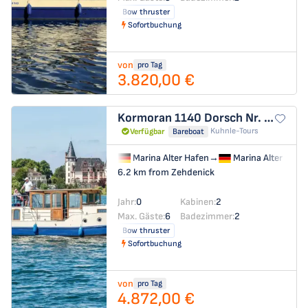
Bow thruster
Sofortbuchung
von
pro Tag
3.820,00 €
Kormoran 1140
Dorsch Nr. 1118 (KT GmbH)
Kuhnle-Tours
Verfügbar
Bareboat
Marina Alter Hafen
→
Marina Alter Hafe
6.2 km from Zehdenick
Jahr:
0
Kabinen:
2
Max. Gäste:
6
Badezimmer:
2
Bow thruster
Sofortbuchung
von
pro Tag
4.872,00 €