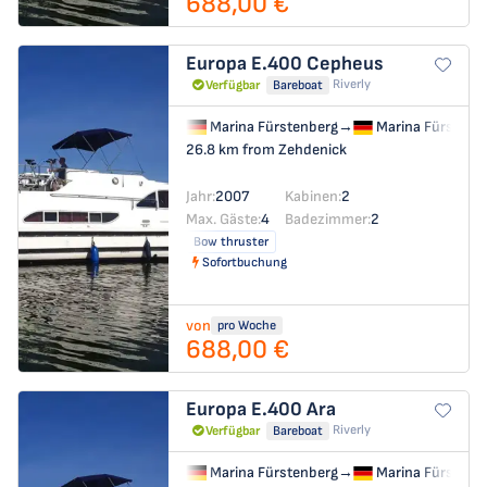
688,00 €
Europa E.400
Cepheus
Riverly
Verfügbar
Bareboat
Marina Fürstenberg
→
Marina Fürstenb
26.8 km from Zehdenick
Jahr:
2007
Kabinen:
2
Max. Gäste:
4
Badezimmer:
2
Bow thruster
Sofortbuchung
von
pro Woche
688,00 €
Europa E.400
Ara
Riverly
Verfügbar
Bareboat
Marina Fürstenberg
→
Marina Fürstenb