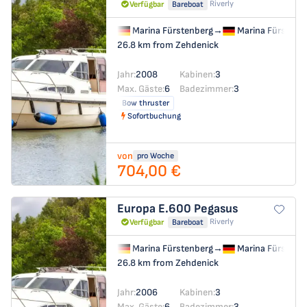
Riverly
Verfügbar
Bareboat
Marina Fürstenberg
→
Marina Fürstenb
26.8 km from Zehdenick
Jahr:
2008
Kabinen:
3
Max. Gäste:
6
Badezimmer:
3
Bow thruster
Sofortbuchung
von
pro Woche
704,00 €
Europa E.600
Pegasus
Riverly
Verfügbar
Bareboat
Marina Fürstenberg
→
Marina Fürstenb
26.8 km from Zehdenick
Jahr:
2006
Kabinen:
3
Max. Gäste:
6
Badezimmer:
3