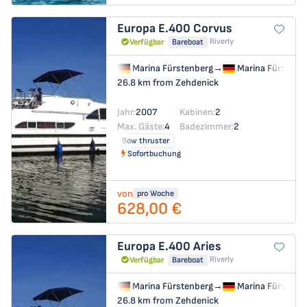
Europa E.400
Corvus
Riverly
Verfügbar
Bareboat
Marina Fürstenberg
→
Marina Fürstenb
26.8 km from Zehdenick
Jahr:
2007
Kabinen:
2
Max. Gäste:
4
Badezimmer:
2
Bow thruster
Sofortbuchung
von
pro Woche
628,00 €
Europa E.400
Aries
Riverly
Verfügbar
Bareboat
Marina Fürstenberg
→
Marina Fürstenb
26.8 km from Zehdenick