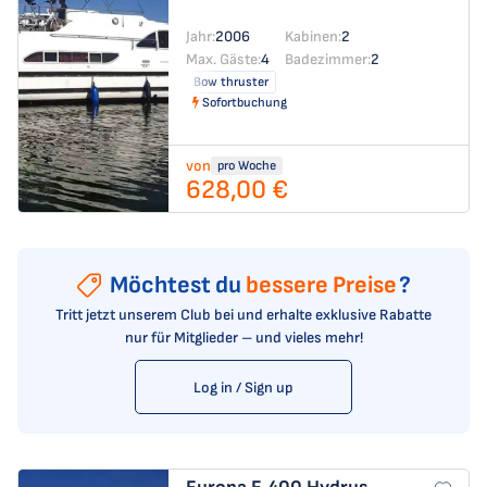
Jahr:
2006
Kabinen:
2
Max. Gäste:
4
Badezimmer:
2
Bow thruster
Sofortbuchung
von
pro Woche
628,00 €
Möchtest du
bessere Preise
?
Tritt jetzt unserem Club bei und erhalte exklusive Rabatte
nur für Mitglieder – und vieles mehr!
Log in / Sign up