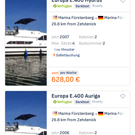
Europa E.400
Hydrus
Riverly
Verfügbar
Bareboat
Marina Fürstenberg
→
Marina Fürstenb
26.8 km from Zehdenick
Jahr:
2007
Kabinen:
2
Max. Gäste:
4
Badezimmer:
2
Bow thruster
Sofortbuchung
von
pro Woche
628,00 €
Europa E.400
Auriga
Riverly
Verfügbar
Bareboat
Marina Fürstenberg
→
Marina Fürstenb
26.8 km from Zehdenick
Jahr:
2006
Kabinen:
2