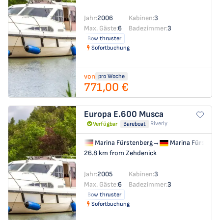
Jahr:
2006
Kabinen:
3
Max. Gäste:
6
Badezimmer:
3
Bow thruster
Sofortbuchung
von
pro Woche
771,00 €
Europa E.600
Musca
Riverly
Verfügbar
Bareboat
Marina Fürstenberg
→
Marina Fürstenb
26.8 km from Zehdenick
Jahr:
2005
Kabinen:
3
Max. Gäste:
6
Badezimmer:
3
Bow thruster
Sofortbuchung