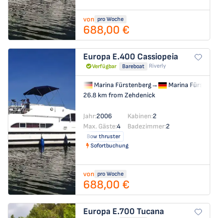
von
pro Woche
688,00 €
Europa E.400
Cassiopeia
Riverly
Verfügbar
Bareboat
Marina Fürstenberg
→
Marina Fürstenb
26.8 km from Zehdenick
Jahr:
2006
Kabinen:
2
Max. Gäste:
4
Badezimmer:
2
Bow thruster
Sofortbuchung
von
pro Woche
688,00 €
Europa E.700
Tucana