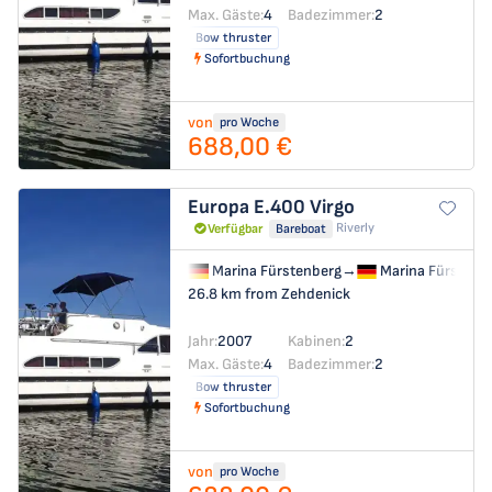
Max. Gäste:
4
Badezimmer:
2
Bow thruster
Sofortbuchung
von
pro Woche
688,00 €
Europa E.400
Virgo
Riverly
Verfügbar
Bareboat
Marina Fürstenberg
→
Marina Fürstenb
26.8 km from Zehdenick
Jahr:
2007
Kabinen:
2
Max. Gäste:
4
Badezimmer:
2
Bow thruster
Sofortbuchung
von
pro Woche