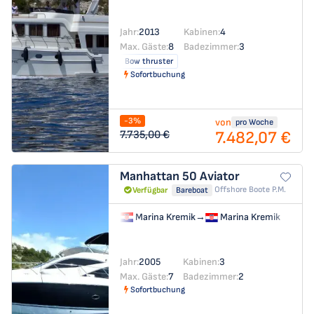
Jahr:
2013
Kabinen:
4
Max. Gäste:
8
Badezimmer:
3
Bow thruster
Sofortbuchung
-3%
von
pro Woche
7.482,07 €
7.735,00 €
Manhattan 50
Aviator
Offshore Boote P.m.
Verfügbar
Bareboat
Marina Kremik
→
Marina Kremik
Jahr:
2005
Kabinen:
3
Max. Gäste:
7
Badezimmer:
2
Sofortbuchung