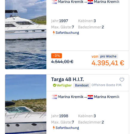
Marina Kremik
→
Marina Kremik
Jahr:
1997
Kabinen:
3
Max. Gäste:
7
Badezimmer:
2
Sofortbuchung
-3%
von
pro Woche
4.395,41 €
4.544,00 €
Targa 48
H.I.T.
Offshore Boote P.m.
Verfügbar
Bareboat
Marina Kremik
→
Marina Kremik
Jahr:
1998
Kabinen:
3
Max. Gäste:
7
Badezimmer:
2
Sofortbuchung