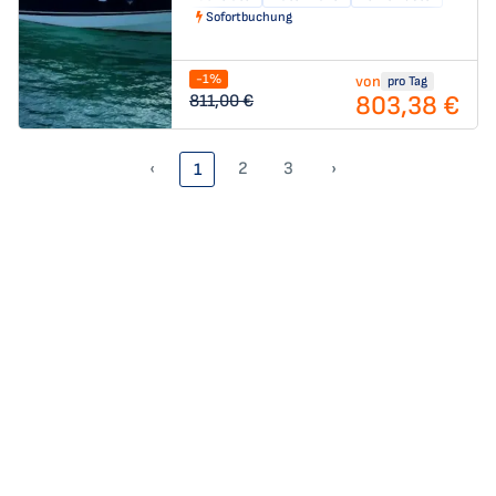
Sofortbuchung
-1%
von
pro Tag
803,38 €
811,00 €
‹
2
3
›
1