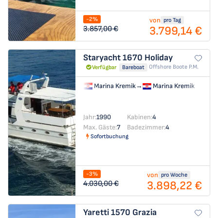
-2%
von
pro Tag
3.799,14 €
3.857,00 €
Staryacht 1670
Holiday
Offshore Boote P.m.
Verfügbar
Bareboat
Marina Kremik
→
Marina Kremik
Jahr:
1990
Kabinen:
4
Max. Gäste:
7
Badezimmer:
4
Sofortbuchung
-3%
von
pro Woche
3.898,22 €
4.030,00 €
Yaretti 1570
Grazia