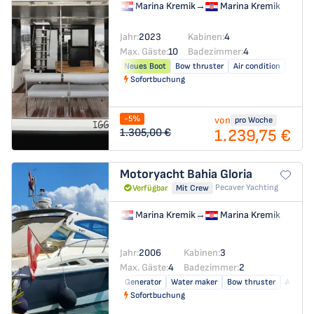
Marina Kremik
→
Marina Kremik
Jahr:
2023
Kabinen:
4
Max. Gäste:
10
Badezimmer:
4
Neues Boot
Bow thruster
Air condition
Solar 
Sofortbuchung
-5%
von
pro Woche
1.239,75 €
1.305,00 €
Motoryacht
Bahia Gloria
Pecaver Yachting
Verfügbar
Mit Crew
Marina Kremik
→
Marina Kremik
Jahr:
2006
Kabinen:
3
Max. Gäste:
4
Badezimmer:
2
Generator
Water maker
Bow thruster
Air con
Sofortbuchung