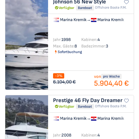
Johnson 56
New Style
Offshore Boote P.m.
Verfügbar
Bareboat
Marina Kremik
→
Marina Kremik
Jahr:
1998
Kabinen:
4
Max. Gäste:
8
Badezimmer:
3
Sofortbuchung
-3%
von
pro Woche
5.904,40 €
6.104,00 €
Prestige 46 Fly
Day Dreamer
Offshore Boote P.m.
Verfügbar
Bareboat
Marina Kremik
→
Marina Kremik
Jahr:
2008
Kabinen:
4