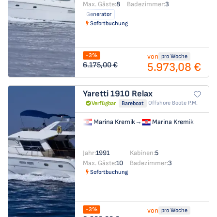
Max. Gäste:
8
Badezimmer:
3
Generator
Sofortbuchung
-3%
von
pro Woche
5.973,08 €
6.175,00 €
Yaretti 1910
Relax
Offshore Boote P.m.
Verfügbar
Bareboat
Marina Kremik
→
Marina Kremik
Jahr:
1991
Kabinen:
5
Max. Gäste:
10
Badezimmer:
3
Sofortbuchung
-3%
von
pro Woche