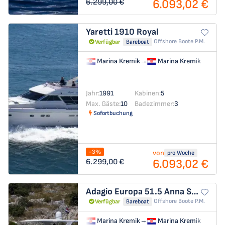
6.093,02 €
6.299,00 €
Yaretti 1910
Royal
Offshore Boote P.m.
Verfügbar
Bareboat
Marina Kremik
→
Marina Kremik
Jahr:
1991
Kabinen:
5
Max. Gäste:
10
Badezimmer:
3
Sofortbuchung
-3%
von
pro Woche
6.093,02 €
6.299,00 €
Adagio Europa 51.5
Anna Sophie
Offshore Boote P.m.
Verfügbar
Bareboat
Marina Kremik
→
Marina Kremik