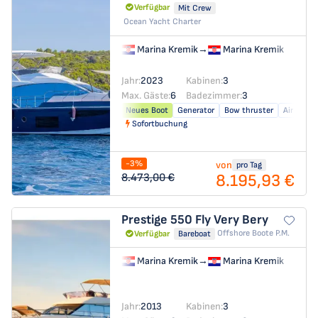
Verfügbar
Mit Crew
Ocean Yacht Charter
Marina Kremik
→
Marina Kremik
Jahr:
2023
Kabinen:
3
Max. Gäste:
6
Badezimmer:
3
Neues Boot
Generator
Bow thruster
Air condi
Sofortbuchung
-3%
von
pro Tag
8.195,93 €
8.473,00 €
Prestige 550 Fly
Very Bery
Offshore Boote P.m.
Verfügbar
Bareboat
Marina Kremik
→
Marina Kremik
Jahr:
2013
Kabinen:
3