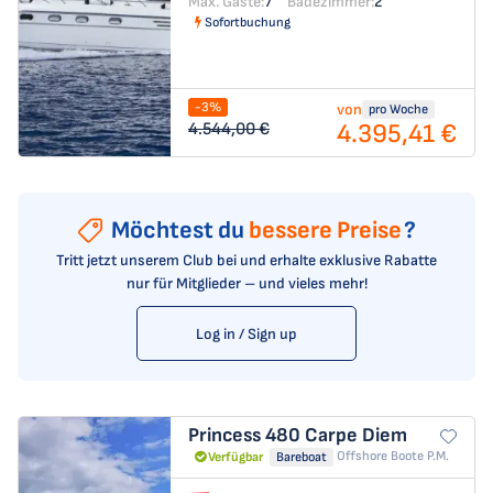
Max. Gäste:
7
Badezimmer:
2
Sofortbuchung
-3%
von
pro Woche
4.395,41 €
4.544,00 €
Möchtest du
bessere Preise
?
Tritt jetzt unserem Club bei und erhalte exklusive Rabatte
nur für Mitglieder – und vieles mehr!
Log in / Sign up
Princess 480
Carpe Diem
Offshore Boote P.m.
Verfügbar
Bareboat