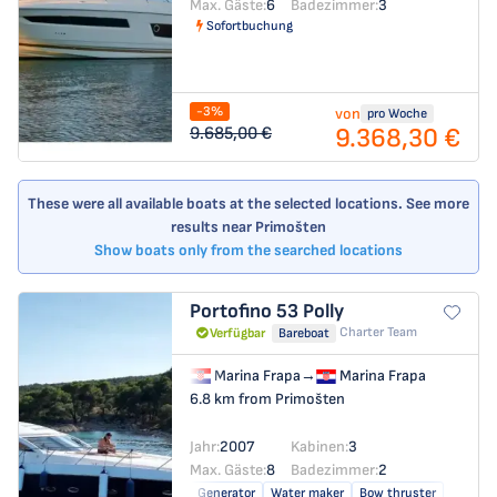
Max. Gäste:
6
Badezimmer:
3
Sofortbuchung
-3%
von
pro Woche
9.368,30 €
9.685,00 €
These were all available boats at the selected locations. See more
results near Primošten
Show boats only from the searched locations
Portofino 53
Polly
Charter Team
Verfügbar
Bareboat
Marina Frapa
→
Marina Frapa
6.8 km from Primošten
Jahr:
2007
Kabinen:
3
Max. Gäste:
8
Badezimmer:
2
Generator
Water maker
Bow thruster