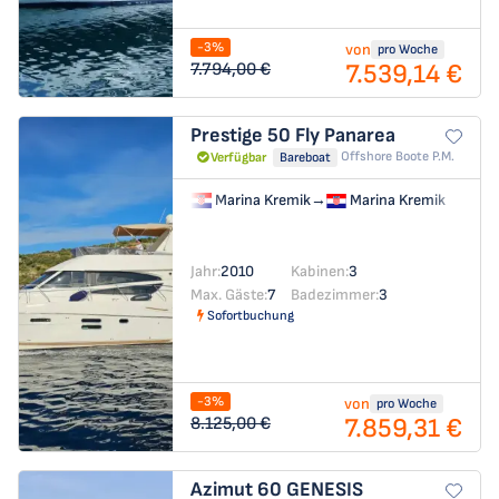
-3%
von
pro Woche
7.539,14 €
7.794,00 €
Prestige 50 Fly
Panarea
Offshore Boote P.m.
Verfügbar
Bareboat
Marina Kremik
→
Marina Kremik
Jahr:
2010
Kabinen:
3
Max. Gäste:
7
Badezimmer:
3
Sofortbuchung
-3%
von
pro Woche
7.859,31 €
8.125,00 €
Azimut 60
GENESIS