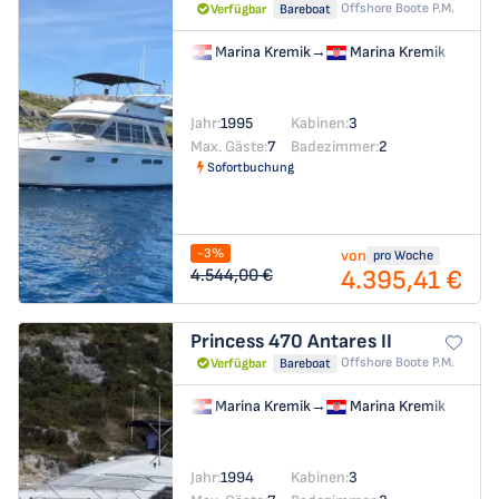
Offshore Boote P.m.
Verfügbar
Bareboat
Marina Kremik
→
Marina Kremik
Jahr:
1995
Kabinen:
3
Max. Gäste:
7
Badezimmer:
2
Sofortbuchung
-3%
von
pro Woche
4.395,41 €
4.544,00 €
Princess 470
Antares II
Offshore Boote P.m.
Verfügbar
Bareboat
Marina Kremik
→
Marina Kremik
Jahr:
1994
Kabinen:
3