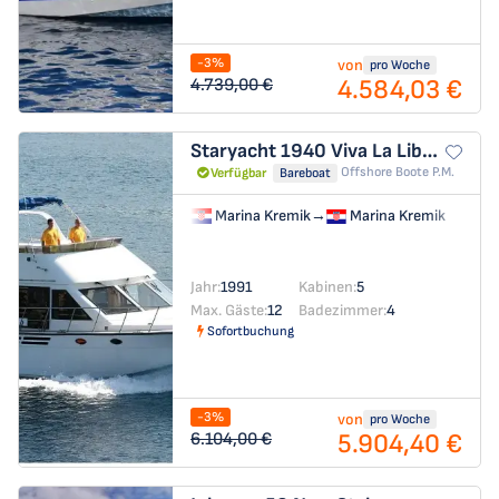
-3%
von
pro Woche
4.584,03 €
4.739,00 €
Staryacht 1940
Viva La Libertad
Offshore Boote P.m.
Verfügbar
Bareboat
Marina Kremik
→
Marina Kremik
Jahr:
1991
Kabinen:
5
Max. Gäste:
12
Badezimmer:
4
Sofortbuchung
-3%
von
pro Woche
5.904,40 €
6.104,00 €