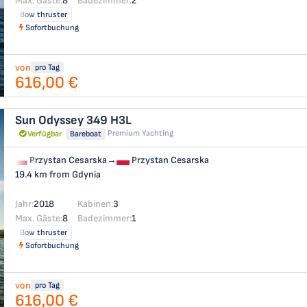
Max. Gäste:
8
Badezimmer:
2
Bow thruster
Sofortbuchung
von
pro Tag
616,00 €
Sun Odyssey 349
H3L
Premium Yachting
Verfügbar
Bareboat
Przystan Cesarska
→
Przystan Cesarska
19.4 km from Gdynia
Jahr:
2018
Kabinen:
3
Max. Gäste:
8
Badezimmer:
1
Bow thruster
Sofortbuchung
von
pro Tag
616,00 €