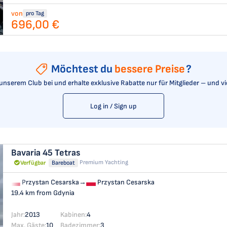
von
pro Tag
696,00 €
Möchtest du
bessere Preise
?
t unserem Club bei und erhalte exklusive Rabatte nur für Mitglieder – und v
Log in / Sign up
Bavaria 45
Tetras
Premium Yachting
Verfügbar
Bareboat
Przystan Cesarska
→
Przystan Cesarska
19.4 km from Gdynia
Jahr:
2013
Kabinen:
4
Max. Gäste:
10
Badezimmer:
3