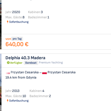
Jahr:
2020
Kabinen:
3
Max. Gäste:
8
Badezimmer:
1
Sofortbuchung
von
pro Tag
640,00 €
Delphia 40.3
Madera
Premium Yachting
Verfügbar
Bareboat
Przystan Cesarska
→
Przystan Cesarska
19.4 km from Gdynia
Jahr:
2013
Kabinen:
4
Max. Gäste:
10
Badezimmer:
2
Sofortbuchung