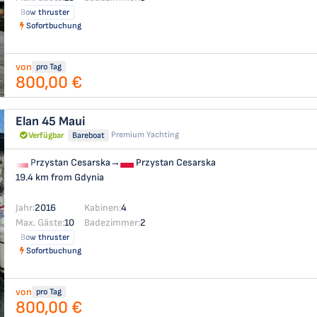
Bow thruster
Sofortbuchung
von
pro Tag
800,00 €
Elan 45
Maui
Premium Yachting
Verfügbar
Bareboat
Przystan Cesarska
→
Przystan Cesarska
19.4 km from Gdynia
Jahr:
2016
Kabinen:
4
Max. Gäste:
10
Badezimmer:
2
Bow thruster
Sofortbuchung
von
pro Tag
800,00 €