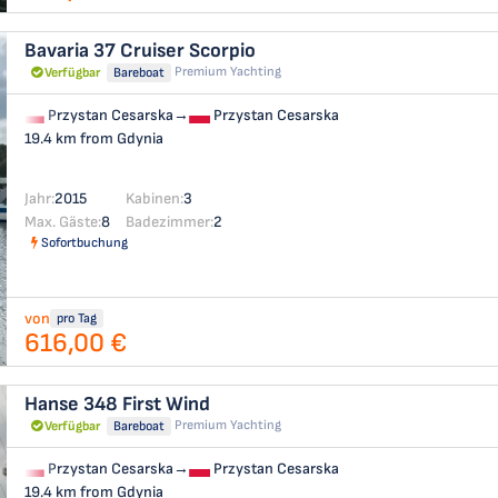
Bavaria 37 Cruiser
Scorpio
Premium Yachting
Verfügbar
Bareboat
Przystan Cesarska
→
Przystan Cesarska
19.4 km from Gdynia
Jahr:
2015
Kabinen:
3
Max. Gäste:
8
Badezimmer:
2
Sofortbuchung
von
pro Tag
616,00 €
Hanse 348
First Wind
Premium Yachting
Verfügbar
Bareboat
Przystan Cesarska
→
Przystan Cesarska
19.4 km from Gdynia