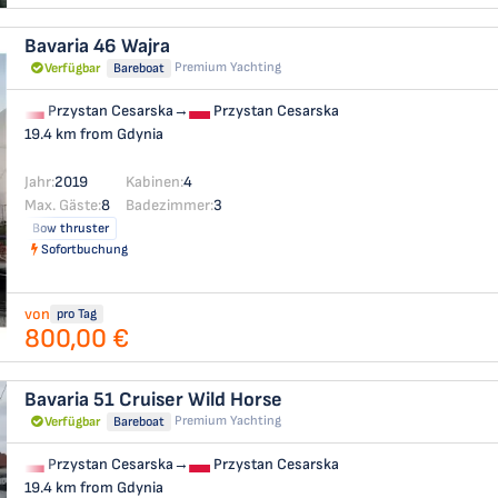
Bavaria 46
Wajra
Premium Yachting
Verfügbar
Bareboat
Przystan Cesarska
→
Przystan Cesarska
19.4 km from Gdynia
Jahr:
2019
Kabinen:
4
Max. Gäste:
8
Badezimmer:
3
Bow thruster
Sofortbuchung
von
pro Tag
800,00 €
Bavaria 51 Cruiser
Wild Horse
Premium Yachting
Verfügbar
Bareboat
Przystan Cesarska
→
Przystan Cesarska
19.4 km from Gdynia