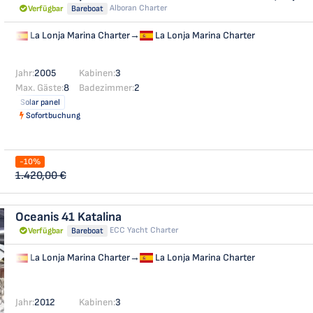
Alboran Charter
Verfügbar
Bareboat
La Lonja Marina Charter
→
La Lonja Marina Charter
Jahr:
2005
Kabinen:
3
Max. Gäste:
8
Badezimmer:
2
Solar panel
Sofortbuchung
-10%
1.420,00 €
Oceanis 41
Katalina
ECC Yacht Charter
Verfügbar
Bareboat
La Lonja Marina Charter
→
La Lonja Marina Charter
Jahr:
2012
Kabinen:
3