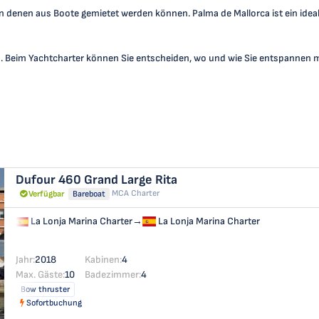
von denen aus Boote gemietet werden können. Palma de Mallorca ist ein ide
n. Beim Yachtcharter können Sie entscheiden, wo und wie Sie entspannen 
Dufour 460 Grand Large
Rita
MCA Charter
Verfügbar
Bareboat
La Lonja Marina Charter
→
La Lonja Marina Charter
Jahr:
2018
Kabinen:
4
Max. Gäste:
10
Badezimmer:
4
Bow thruster
Sofortbuchung