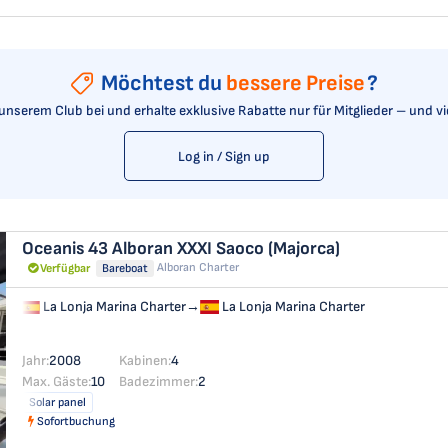
Möchtest du
bessere Preise
?
t unserem Club bei und erhalte exklusive Rabatte nur für Mitglieder – und v
Log in / Sign up
Oceanis 43
Alboran XXXI Saoco (Majorca)
Alboran Charter
Verfügbar
Bareboat
La Lonja Marina Charter
→
La Lonja Marina Charter
Jahr:
2008
Kabinen:
4
Max. Gäste:
10
Badezimmer:
2
Solar panel
Sofortbuchung