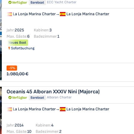
ECC Yacht Charter
Verfügbar
Bareboat
La Lonja Marina Charter
→
La Lonja Marina Charter
Jahr:
2025
Kabinen:
3
Max. Gäste:
6
Badezimmer:
1
Neues Boot
Sofortbuchung
-5%
1.980,00 €
Oceanis 45
Alboran XXXIV Nini (Majorca)
Alboran Charter
Verfügbar
Bareboat
La Lonja Marina Charter
→
La Lonja Marina Charter
Jahr:
2014
Kabinen:
4
Max. Gäste:
10
Badezimmer:
2