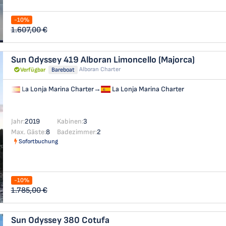
-10%
1.607,00 €
Sun Odyssey 419
Alboran Limoncello (Majorca)
Alboran Charter
Verfügbar
Bareboat
La Lonja Marina Charter
→
La Lonja Marina Charter
Jahr:
2019
Kabinen:
3
Max. Gäste:
8
Badezimmer:
2
Sofortbuchung
-10%
1.785,00 €
Sun Odyssey 380
Cotufa