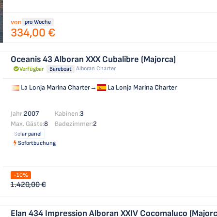
von
pro Woche
334,00 €
Oceanis 43
Alboran XXX Cubalibre (Majorca)
Alboran Charter
Verfügbar
Bareboat
La Lonja Marina Charter
→
La Lonja Marina Charter
Jahr:
2007
Kabinen:
3
Max. Gäste:
8
Badezimmer:
2
Solar panel
Sofortbuchung
-10%
1.420,00 €
Elan 434 Impression
Alboran XXIV Cocomaluco (Majorc