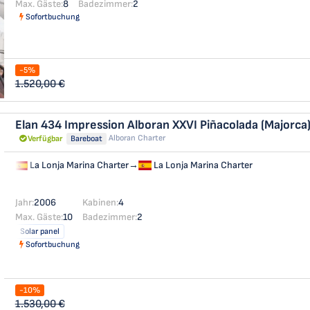
Max. Gäste:
8
Badezimmer:
2
Sofortbuchung
-5%
1.520,00 €
Elan 434 Impression
Alboran XXVI Piñacolada (Majorca
Alboran Charter
Verfügbar
Bareboat
La Lonja Marina Charter
→
La Lonja Marina Charter
Jahr:
2006
Kabinen:
4
Max. Gäste:
10
Badezimmer:
2
Solar panel
Sofortbuchung
-10%
1.530,00 €