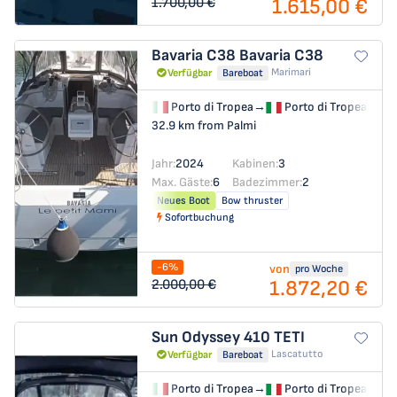
1.615,00 €
1.700,00 €
Bavaria C38
Bavaria C38
Marimari
Verfügbar
Bareboat
Porto di Tropea
→
Porto di Tropea
32.9 km from Palmi
Jahr:
2024
Kabinen:
3
Max. Gäste:
6
Badezimmer:
2
Neues Boot
Bow thruster
Sofortbuchung
-6%
von
pro Woche
1.872,20 €
2.000,00 €
Sun Odyssey 410
TETI
Lascatutto
Verfügbar
Bareboat
Porto di Tropea
→
Porto di Tropea