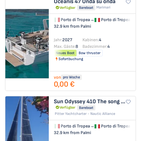
Oceanis 47
Onda su onda
Marimari
Verfügbar
Bareboat
Porto di Tropea
→
Porto di Tropea
32.9 km from Palmi
Jahr:
2027
Kabinen:
4
Max. Gäste:
8
Badezimmer:
4
Neues Boot
Bow thruster
Sofortbuchung
von
pro Woche
0,00 €
Sun Odyssey 410
The song is you
Verfügbar
Bareboat
Pitter Yachtcharter - Nautic Alliance
Porto di Tropea
→
Porto di Tropea
32.9 km from Palmi