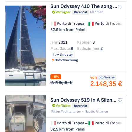
Sun Odyssey 410
The song is you
Marimari
Verfügbar
Bareboat
Porto di Tropea
→
Porto di Tropea
32.9 km from Palmi
Jahr:
2021
Kabinen:
3
Max. Gäste:
8
Badezimmer:
2
Bow thruster
Sofortbuchung
-6%
von
pro Woche
2.148,35 €
2.295,00 €
Sun Odyssey 519
In A Silent Way
Verfügbar
Bareboat
Pitter Yachtcharter - Nautic Alliance
Porto di Tropea
→
Porto di Tropea
32.9 km from Palmi