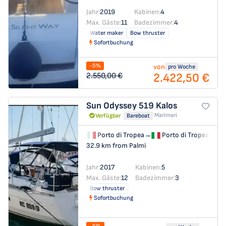
Jahr:
2019
Kabinen:
4
Max. Gäste:
11
Badezimmer:
4
Water maker
Bow thruster
Sofortbuchung
-5%
von
pro Woche
2.422,50 €
2.550,00 €
Sun Odyssey 519
Kalos
Marimari
Verfügbar
Bareboat
Porto di Tropea
→
Porto di Tropea
32.9 km from Palmi
Jahr:
2017
Kabinen:
5
Max. Gäste:
12
Badezimmer:
3
Bow thruster
Sofortbuchung