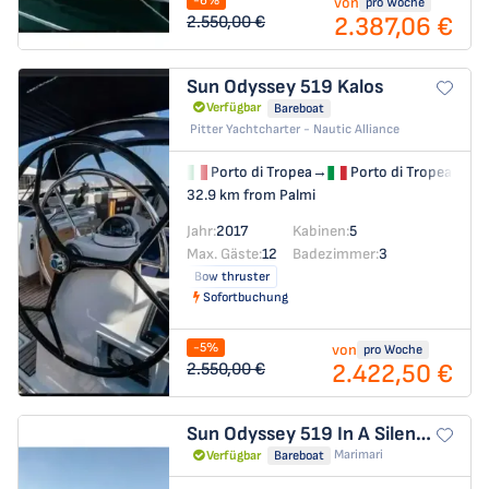
-6%
von
pro Woche
2.387,06 €
2.550,00 €
Sun Odyssey 519
Kalos
Verfügbar
Bareboat
Pitter Yachtcharter - Nautic Alliance
Porto di Tropea
→
Porto di Tropea
32.9 km from Palmi
Jahr:
2017
Kabinen:
5
Max. Gäste:
12
Badezimmer:
3
Bow thruster
Sofortbuchung
-5%
von
pro Woche
2.422,50 €
2.550,00 €
Sun Odyssey 519
In A Silent Way
Marimari
Verfügbar
Bareboat