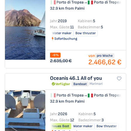
Porto di Tropea
→
Porto di Tropea
32.9 km from Palmi
Jahr:
2019
Kabinen:
5
Max. Gäste:
11
Badezimmer:
5
Water maker
Bow thruster
Sofortbuchung
-6%
von
pro Woche
2.466,62 €
2.635,00 €
Oceanis 46.1
All of you
Marimari
Verfügbar
Bareboat
Porto di Tropea
→
Porto di Tropea
32.9 km from Palmi
Jahr:
2026
Kabinen:
5
Max. Gäste:
12
Badezimmer:
3
Neues Boot
Water maker
Bow thruster
Air co