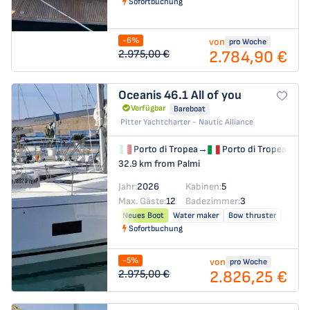
Sofortbuchung
-6%
von
pro Woche
2.784,90 €
2.975,00 €
Oceanis 46.1
All of you
Verfügbar
Bareboat
Pitter Yachtcharter - Nautic Alliance
Porto di Tropea
→
Porto di Tropea
32.9 km from Palmi
Jahr:
2026
Kabinen:
5
Max. Gäste:
12
Badezimmer:
3
Neues Boot
Water maker
Bow thruster
Air co
Sofortbuchung
-5%
von
pro Woche
2.826,25 €
2.975,00 €