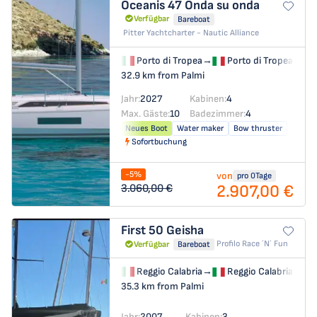
Oceanis 47
Onda su onda
Verfügbar
Bareboat
Pitter Yachtcharter - Nautic Alliance
Porto di Tropea
→
Porto di Tropea
32.9 km from Palmi
Jahr:
2027
Kabinen:
4
Max. Gäste:
10
Badezimmer:
4
Neues Boot
Water maker
Bow thruster
Sofortbuchung
-5%
von
pro 0Tage
2.907,00 €
3.060,00 €
First 50
Geisha
Profilo Race ´n´ Fun
Verfügbar
Bareboat
Reggio Calabria
→
Reggio Calabria
35.3 km from Palmi
Jahr:
2007
Kabinen:
3