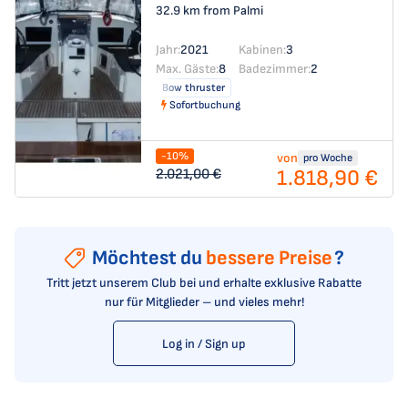
32.9 km from Palmi
Jahr:
2021
Kabinen:
3
Max. Gäste:
8
Badezimmer:
2
Bow thruster
Sofortbuchung
-10%
von
pro Woche
1.818,90 €
2.021,00 €
Möchtest du
bessere Preise
?
Tritt jetzt unserem Club bei und erhalte exklusive Rabatte
nur für Mitglieder – und vieles mehr!
Log in / Sign up