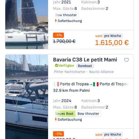
Jahr:
2021
Kabinen:
3
Max. Gäste:
8
Badezimmer:
2
Bow thruster
Sofortbuchung
-5%
von
pro Woche
1.615,00 €
1.700,00 €
Bavaria C38
Le petit Mami
Verfügbar
Bareboat
Pitter Yachtcharter - Nautic Alliance
Porto di Tropea
→
Porto di Tropea
32.9 km from Palmi
Jahr:
2024
Kabinen:
3
Max. Gäste:
8
Badezimmer:
2
Neues Boot
Bow thruster
Sofortbuchung
-5%
von
pro Woche