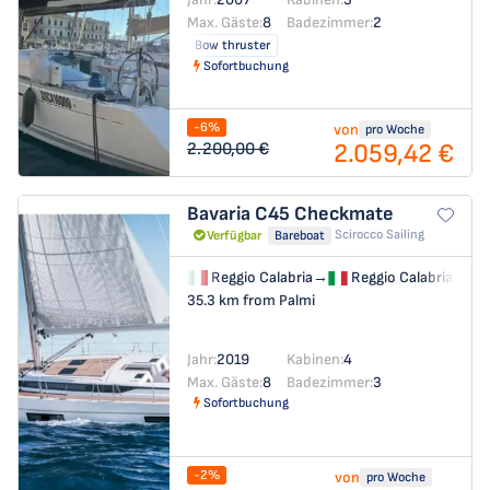
Max. Gäste:
8
Badezimmer:
2
Bow thruster
Sofortbuchung
-6%
von
pro Woche
2.059,42 €
2.200,00 €
Bavaria C45
Checkmate
Scirocco Sailing
Verfügbar
Bareboat
Reggio Calabria
→
Reggio Calabria
35.3 km from Palmi
Jahr:
2019
Kabinen:
4
Max. Gäste:
8
Badezimmer:
3
Sofortbuchung
-2%
von
pro Woche