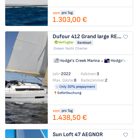
von
pro Tag
1.303,00 €
Dufour 412 Grand large
RELOAD
Verfügbar
Bareboat
Dream Yacht Charter
Hodge's Creek Marina
→
Hodge's Creek
Jahr:
2022
Kabinen:
3
Max. Gäste:
8
Badezimmer:
2
Only 30% prepayment
Sofortbuchung
von
pro Tag
1.438,50 €
Sun Loft 47
AEGNOR