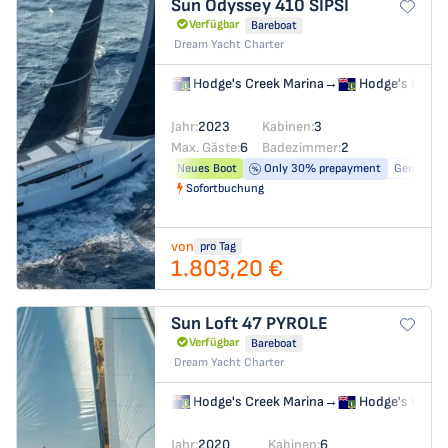
Sun Odyssey 410
SIPSI
Verfügbar
Bareboat
Dream Yacht Charter
Hodge's Creek Marina
→
Hodge's Creek
Jahr:
2023
Kabinen:
3
Max. Gäste:
6
Badezimmer:
2
Neues Boot
Only 30% prepayment
Generator
Sofortbuchung
von
pro Tag
1.803,20 €
Sun Loft 47
PYROLE
Verfügbar
Bareboat
Dream Yacht Charter
Hodge's Creek Marina
→
Hodge's Creek
Jahr:
2020
Kabinen:
6