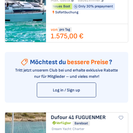
Max. Gäste:
8
Badezimmer:
3
Neues Boot
Only 30% prepayment
Sofortbuchung
von
pro Tag
1.575,00 €
Möchtest du
bessere Preise
?
Tritt jetzt unserem Club bei und erhalte exklusive Rabatte
nur für Mitglieder – und vieles mehr!
Log in / Sign up
Dufour 41
FUGUENMER
Verfügbar
Bareboat
Dream Yacht Charter