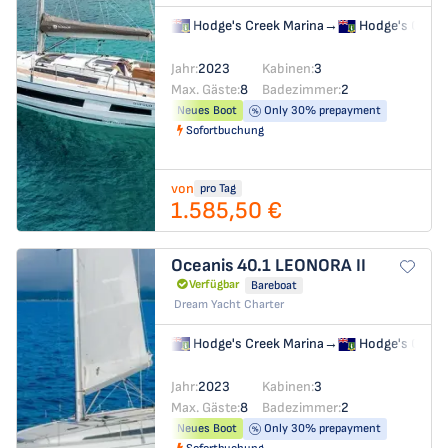
Hodge's Creek Marina
→
Hodge's Creek
Jahr:
2023
Kabinen:
3
Max. Gäste:
8
Badezimmer:
2
Neues Boot
Only 30% prepayment
Sofortbuchung
von
pro Tag
1.585,50 €
Oceanis 40.1
LEONORA II
Verfügbar
Bareboat
Dream Yacht Charter
Hodge's Creek Marina
→
Hodge's Creek
Jahr:
2023
Kabinen:
3
Max. Gäste:
8
Badezimmer:
2
Neues Boot
Only 30% prepayment