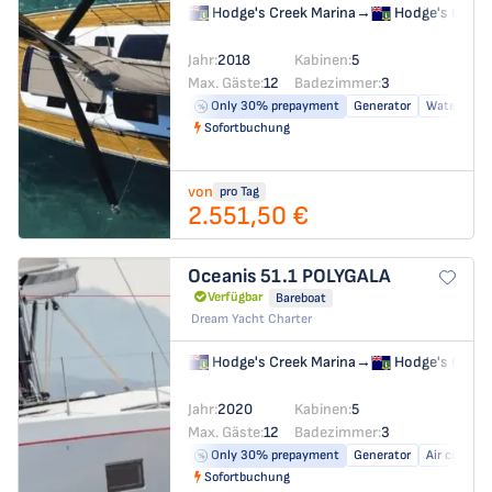
Hodge's Creek Marina
→
Hodge's Creek
Jahr:
2018
Kabinen:
5
Max. Gäste:
12
Badezimmer:
3
Only 30% prepayment
Generator
Water make
Sofortbuchung
von
pro Tag
2.551,50 €
Oceanis 51.1
POLYGALA
Verfügbar
Bareboat
Dream Yacht Charter
Hodge's Creek Marina
→
Hodge's Creek
Jahr:
2020
Kabinen:
5
Max. Gäste:
12
Badezimmer:
3
Only 30% prepayment
Generator
Air conditi
Sofortbuchung