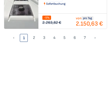
Sofortbuchung
-5%
von
pro Tag
2.150,63 €
2.263,82 €
‹
2
3
4
5
6
7
›
1