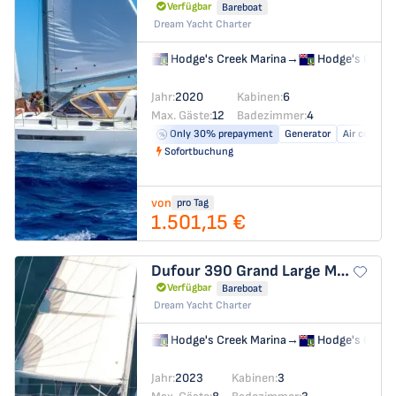
Verfügbar
Bareboat
Dream Yacht Charter
Hodge's Creek Marina
→
Hodge's Creek
Jahr:
2020
Kabinen:
6
Max. Gäste:
12
Badezimmer:
4
Only 30% prepayment
Generator
Air conditi
Sofortbuchung
von
pro Tag
1.501,15 €
Dufour 390 Grand Large
MATMAX
Verfügbar
Bareboat
Dream Yacht Charter
Hodge's Creek Marina
→
Hodge's Creek
Jahr:
2023
Kabinen:
3