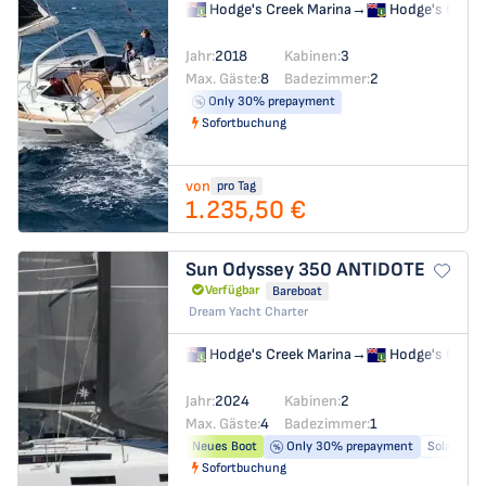
Hodge's Creek Marina
→
Hodge's Creek
Jahr:
2018
Kabinen:
3
Max. Gäste:
8
Badezimmer:
2
Only 30% prepayment
Sofortbuchung
von
pro Tag
1.235,50 €
Sun Odyssey 350
ANTIDOTE
Verfügbar
Bareboat
Dream Yacht Charter
Hodge's Creek Marina
→
Hodge's Creek
Jahr:
2024
Kabinen:
2
Max. Gäste:
4
Badezimmer:
1
Neues Boot
Only 30% prepayment
Solar pane
Sofortbuchung