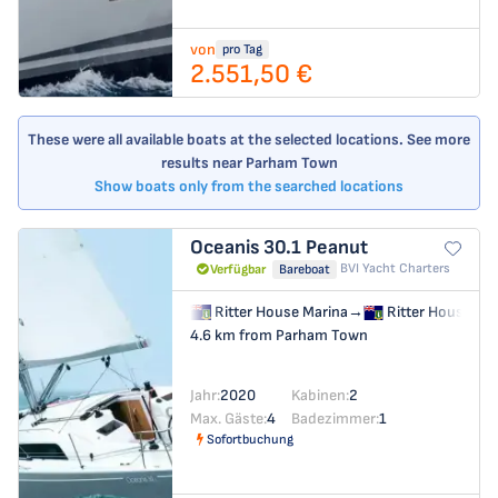
von
pro Tag
2.551,50 €
These were all available boats at the selected locations. See more
results near Parham Town
Show boats only from the searched locations
Oceanis 30.1
Peanut
BVI Yacht Charters
Verfügbar
Bareboat
Ritter House Marina
→
Ritter House Ma
4.6 km from Parham Town
Jahr:
2020
Kabinen:
2
Max. Gäste:
4
Badezimmer:
1
Sofortbuchung