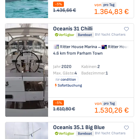
-5%
von
pro Tag
1.364,83 €
1.436,66 €
Oceanis 31
Chilli
BVI Yacht Charters
Verfügbar
Bareboat
Ritter House Marina
→
Ritter House Ma
4.6 km from Parham Town
Jahr:
2020
Kabinen:
2
Max. Gäste:
4
Badezimmer:
1
Air condition
Sofortbuchung
-5%
von
pro Tag
1.530,26 €
1.610,80 €
Oceanis 35.1
Big Blue
BVI Yacht Charters
Verfügbar
Bareboat