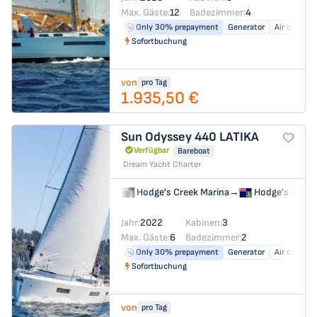
Max. Gäste:
12
Badezimmer:
4
Only 30% prepayment
Generator
Air conditi
Sofortbuchung
von
pro Tag
1.935,50 €
Sun Odyssey 440
LATIKA
Verfügbar
Bareboat
Dream Yacht Charter
Hodge's Creek Marina
→
Hodge's Creek
Jahr:
2022
Kabinen:
3
Max. Gäste:
6
Badezimmer:
2
Only 30% prepayment
Generator
Air conditi
Sofortbuchung
von
pro Tag