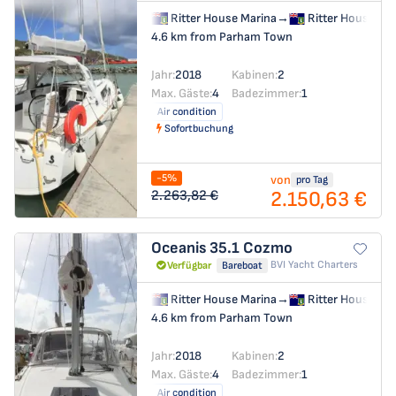
Ritter House Marina
→
Ritter House Ma
4.6 km from Parham Town
Jahr:
2018
Kabinen:
2
Max. Gäste:
4
Badezimmer:
1
Air condition
Sofortbuchung
-5%
von
pro Tag
2.150,63 €
2.263,82 €
Oceanis 35.1
Cozmo
BVI Yacht Charters
Verfügbar
Bareboat
Ritter House Marina
→
Ritter House Ma
4.6 km from Parham Town
Jahr:
2018
Kabinen:
2
Max. Gäste:
4
Badezimmer:
1
Air condition