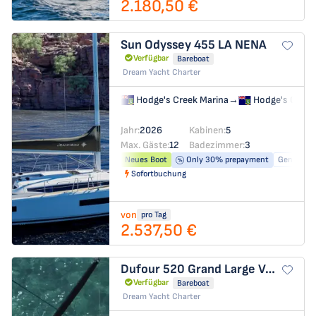
2.180,50 €
Sun Odyssey 455
LA NENA
Verfügbar
Bareboat
Dream Yacht Charter
Hodge's Creek Marina
→
Hodge's Creek
Jahr:
2026
Kabinen:
5
Max. Gäste:
12
Badezimmer:
3
Neues Boot
Only 30% prepayment
Generator
Sofortbuchung
von
pro Tag
2.537,50 €
Dufour 520 Grand Large
VANUATU
Verfügbar
Bareboat
Dream Yacht Charter