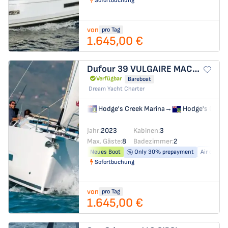
Sofortbuchung
von
pro Tag
1.645,00 €
Dufour 39
VULGAIRE MACHIN
Verfügbar
Bareboat
Dream Yacht Charter
Hodge's Creek Marina
→
Hodge's Creek
Jahr:
2023
Kabinen:
3
Max. Gäste:
8
Badezimmer:
2
Neues Boot
Only 30% prepayment
Air condit
Sofortbuchung
von
pro Tag
1.645,00 €