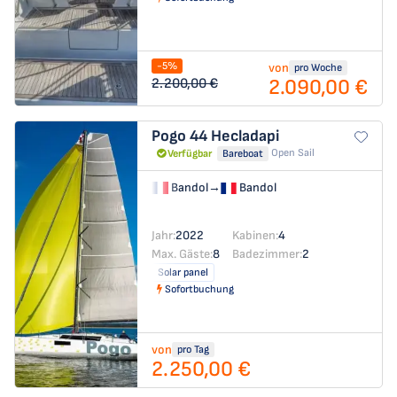
-5%
von
pro Woche
2.090,00 €
2.200,00 €
Pogo 44
Hecladapi
Open Sail
Verfügbar
Bareboat
Bandol
→
Bandol
Jahr:
2022
Kabinen:
4
Max. Gäste:
8
Badezimmer:
2
Solar panel
Sofortbuchung
von
pro Tag
2.250,00 €