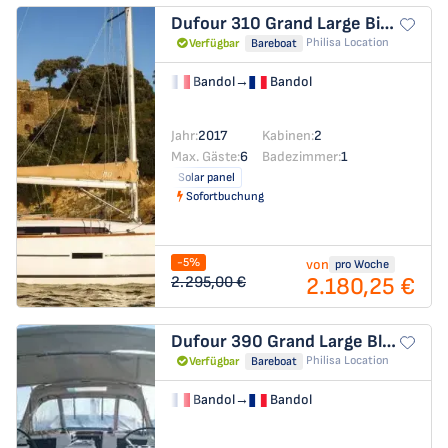
Dufour 310 Grand Large
Bisou Sale
Philisa Location
Verfügbar
Bareboat
Bandol
→
Bandol
Jahr:
2017
Kabinen:
2
Max. Gäste:
6
Badezimmer:
1
Solar panel
Sofortbuchung
-5%
von
pro Woche
2.180,25 €
2.295,00 €
Dufour 390 Grand Large
Blue Note
Philisa Location
Verfügbar
Bareboat
Bandol
→
Bandol