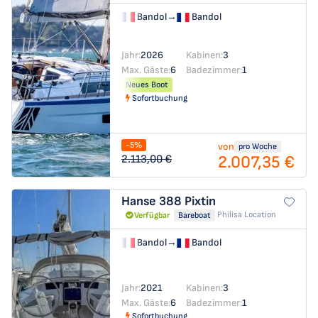
Bandol
→
Bandol
Jahr:
2026
Kabinen:
3
Max. Gäste:
6
Badezimmer:
1
Neues Boot
Sofortbuchung
-5%
von
pro Woche
2.007,35 €
2.113,00 €
Hanse 388
Pixtin
Philisa Location
Verfügbar
Bareboat
Bandol
→
Bandol
Jahr:
2021
Kabinen:
3
Max. Gäste:
6
Badezimmer:
1
Sofortbuchung