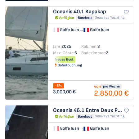
Oceanis 40.1
Kapakap
Seaways Yachting
Verfügbar
Bareboat
Golfe Juan
→
Golfe Juan
Jahr:
2025
Kabinen:
3
Max. Gäste:
6
Badezimmer:
2
Neues Boot
Sofortbuchung
-5%
von
pro Woche
2.850,00 €
3.000,00 €
Oceanis 46.1
Entre Deux Poles
Seaways Yachting
Verfügbar
Bareboat
Golfe Juan
→
Golfe Juan