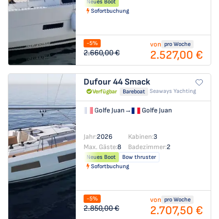
Neues Boot
Sofortbuchung
-5%
von
pro Woche
2.527,00 €
2.660,00 €
Dufour 44
Smack
Seaways Yachting
Verfügbar
Bareboat
Golfe Juan
→
Golfe Juan
Jahr:
2026
Kabinen:
3
Max. Gäste:
8
Badezimmer:
2
Neues Boot
Bow thruster
Sofortbuchung
-5%
von
pro Woche
2.707,50 €
2.850,00 €