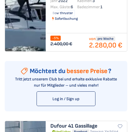
Jahr:
2022
Kabinen:
3
Max. Gäste:
6
Badezimmer:
1
Bow thruster
Sofortbuchung
-5%
von
pro Woche
2.280,00 €
2.400,00 €
Möchtest du
bessere Preise
?
Tritt jetzt unserem Club bei und erhalte exklusive Rabatte
nur für Mitglieder – und vieles mehr!
Log in / Sign up
Dufour 41
Gassillage
Seaways Yachting
Verfügbar
Bareboat