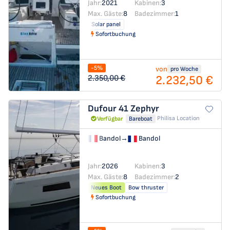
Jahr:
2021
Kabinen:
3
Max. Gäste:
8
Badezimmer:
1
Solar panel
Sofortbuchung
-5%
von
pro Woche
2.232,50 €
2.350,00 €
Dufour 41
Zephyr
Philisa Location
Verfügbar
Bareboat
Bandol
→
Bandol
Jahr:
2026
Kabinen:
3
Max. Gäste:
8
Badezimmer:
2
Neues Boot
Bow thruster
Sofortbuchung