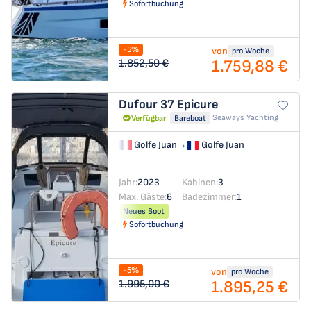
Sofortbuchung
-5%
von
pro Woche
1.759,88 €
1.852,50 €
Dufour 37
Epicure
Seaways Yachting
Verfügbar
Bareboat
Golfe Juan
→
Golfe Juan
Jahr:
2023
Kabinen:
3
Max. Gäste:
6
Badezimmer:
1
Neues Boot
Sofortbuchung
-5%
von
pro Woche
1.895,25 €
1.995,00 €