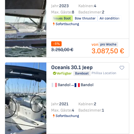
Jahr:
2023
Kabinen:
4
Max. Gäste:
8
Badezimmer:
2
Neues Boot
Bow thruster
Air condition
Sofortbuchung
-5%
von
pro Woche
3.087,50 €
3.250,00 €
Oceanis 30.1
Jeep
Philisa Location
Verfügbar
Bareboat
Bandol
→
Bandol
Jahr:
2021
Kabinen:
2
Max. Gäste:
4
Badezimmer:
1
Sofortbuchung