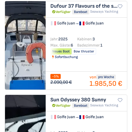
Dufour 37
Flavours of the sea
Seaways Yachting
Verfügbar
Bareboat
Golfe Juan
→
Golfe Juan
Jahr:
2025
Kabinen:
3
Max. Gäste:
6
Badezimmer:
1
Neues Boot
Bow thruster
Sofortbuchung
-5%
von
pro Woche
1.985,50 €
2.090,00 €
Sun Odyssey 380
Sunny
Seaways Yachting
Verfügbar
Bareboat
Golfe Juan
→
Golfe Juan