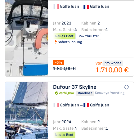
Golfe Juan
→
Golfe Juan
Jahr:
2023
Kabinen:
2
Max. Gäste:
4
Badezimmer:
1
Neues Boot
Bow thruster
Sofortbuchung
-5%
von
pro Woche
1.710,00 €
1.800,00 €
Dufour 37
Skyline
Seaways Yachting
Verfügbar
Bareboat
Golfe Juan
→
Golfe Juan
Jahr:
2024
Kabinen:
2
Max. Gäste:
4
Badezimmer:
1
Neues Boot