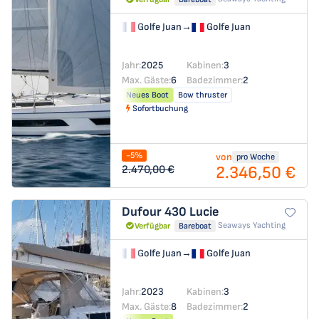
Golfe Juan
→
Golfe Juan
Jahr:
2025
Kabinen:
3
Max. Gäste:
6
Badezimmer:
2
Neues Boot
Bow thruster
Sofortbuchung
-5%
von
pro Woche
2.346,50 €
2.470,00 €
Dufour 430
Lucie
Seaways Yachting
Verfügbar
Bareboat
Golfe Juan
→
Golfe Juan
Jahr:
2023
Kabinen:
3
Max. Gäste:
8
Badezimmer:
2