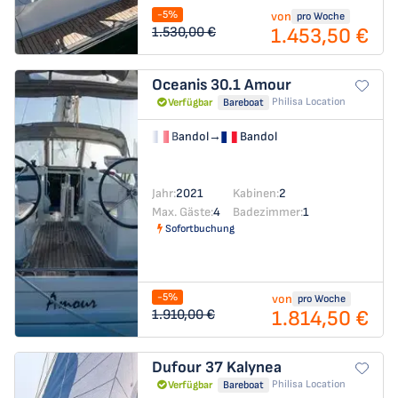
-5%
von
pro Woche
1.453,50 €
1.530,00 €
Oceanis 30.1
Amour
Philisa Location
Verfügbar
Bareboat
Bandol
→
Bandol
Jahr:
2021
Kabinen:
2
Max. Gäste:
4
Badezimmer:
1
Sofortbuchung
-5%
von
pro Woche
1.814,50 €
1.910,00 €
Dufour 37
Kalynea
Philisa Location
Verfügbar
Bareboat