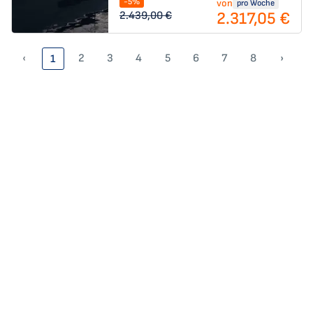
-5%
von
pro Woche
2.317,05 €
2.439,00 €
‹
2
3
4
5
6
7
8
›
1