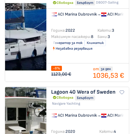
DB007-Sailing
Свободна
Беърбоут
ACI Marina Dubrovnik
→
ACI Marina Du
Година:
2022
Каюти:
3
Максимум пасажери:
8
Бани:
3
Генератор за ток
Климатик
Незабавна резервация
-8%
от
за ден
1036,53 €
1123,00 €
Lagoon 40
Wera of Sweden
Свободна
Беърбоут
Navigare Yachting
ACI Marina Dubrovnik
→
ACI Marina Du
Година:
2020
Каюти:
4