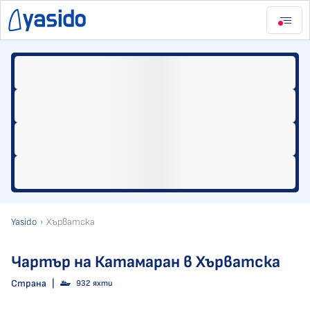
Yasido
Хърватска
Чартър на Катамаран в Хърватска
Страна
|
932 яхти