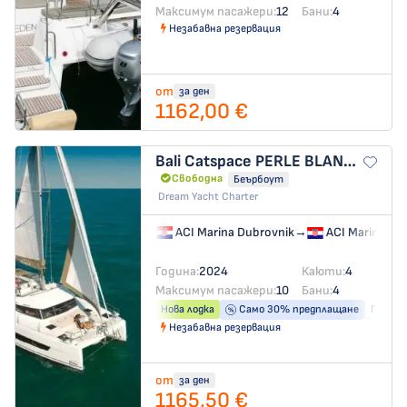
Максимум пасажери:
12
Бани:
4
Незабавна резервация
от
за ден
1162,00 €
Bali Catspace
PERLE BLANCHE
Свободна
Беърбоут
Dream Yacht Charter
ACI Marina Dubrovnik
→
ACI Marina Du
Година:
2024
Каюти:
4
Максимум пасажери:
10
Бани:
4
Нова лодка
Само 30% предплащане
Генера
Незабавна резервация
от
за ден
1165,50 €