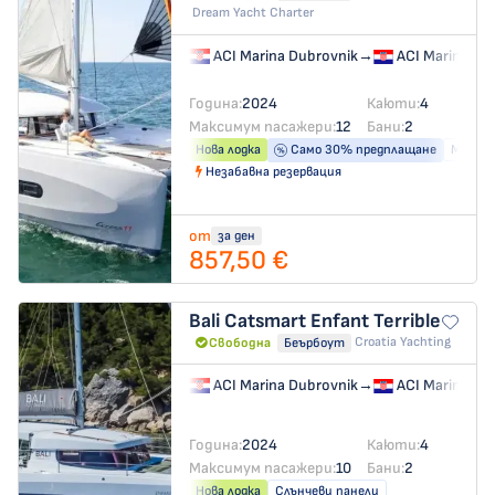
Dream Yacht Charter
ACI Marina Dubrovnik
→
ACI Marina Du
Година:
2024
Каюти:
4
Максимум пасажери:
12
Бани:
2
Нова лодка
Само 30% предплащане
Машина
Незабавна резервация
от
за ден
857,50 €
Bali Catsmart
Enfant Terrible
Croatia Yachting
Свободна
Беърбоут
ACI Marina Dubrovnik
→
ACI Marina Du
Година:
2024
Каюти:
4
Максимум пасажери:
10
Бани:
2
Нова лодка
Слънчеви панели