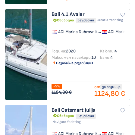
Bali 4.1
Avaler
Croatia Yachting
Свободна
Беърбоут
ACI Marina Dubrovnik
→
ACI Marina Du
Година:
2020
Каюти:
4
Максимум пасажери:
10
Бани:
4
Незабавна резервация
-5%
от
за седмица
1124,80 €
1184,00 €
Bali Catsmart
Julija
Свободна
Беърбоут
Navigare Yachting
ACI Marina Dubrovnik
→
ACI Marina Du