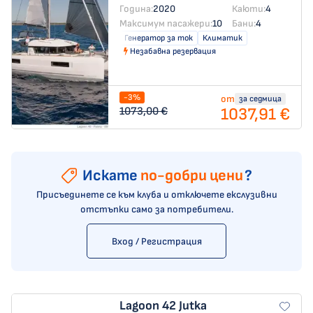
Година:
2020
Каюти:
4
Максимум пасажери:
10
Бани:
4
Генератор за ток
Климатик
Незабавна резервация
-3%
от
за седмица
1037,91 €
1073,00 €
Искате
по-добри цени
?
Присъединете се към клуба и отключете екслузивни
отстъпки само за потребители.
Вход / Регистрация
Lagoon 42
Jutka