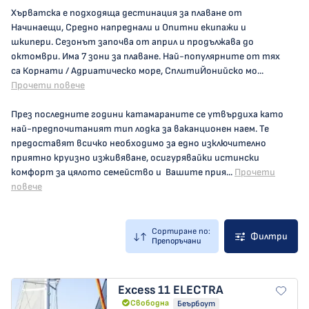
Хърватска e подходяща дестинация за плаване от
Начинаещи, Средно напреднали и Опитни екипажи и
шкипери. Сезонът започва от aприл и продължава до
октомври. Има 7 зони за плаване. Най-популярните от тях
са Корнати / Адриатическо море, СплитиЙонийско мо...
Прочети повече
През последните години катамараните се утвърдиха като
най-предпочитаният тип лодка за ваканционен наем. Те
предоставят всичко необходимо за едно изключително
приятно круизно изживяване, осигурявайки истински
комфорт за цялото семейство и Вашите прия...
Прочети
повече
Сортиране по:
Филтри
Препоръчани
Excess 11
ELECTRA
Свободна
Беърбоут