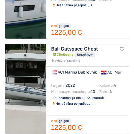
Незабавна резервация
от
за ден
1225,00 €
Bali Catspace
Ghost
Свободна
Беърбоут
Navigare Yachting
ACI Marina Dubrovnik
→
ACI Marina Du
Година:
2022
Каюти:
4
Максимум пасажери:
10
Бани:
4
Генератор за ток
Климатик
Незабавна резервация
от
за ден
1225,00 €