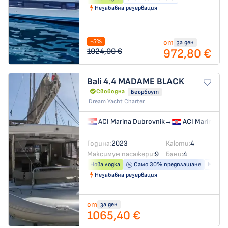
Незабавна резервация
-5%
от
за ден
972,80 €
1024,00 €
Bali 4.4
MADAME BLACK
Свободна
Беърбоут
Dream Yacht Charter
ACI Marina Dubrovnik
→
ACI Marina Du
Година:
2023
Каюти:
4
Максимум пасажери:
9
Бани:
4
Нова лодка
Само 30% предплащане
Машина
Незабавна резервация
от
за ден
1065,40 €