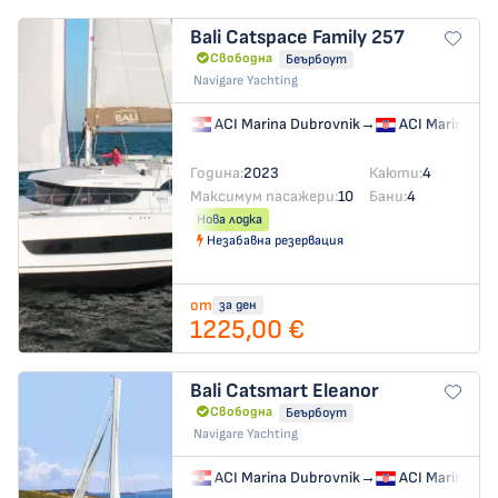
Bali Catspace
Family 257
Свободна
Беърбоут
Navigare Yachting
ACI Marina Dubrovnik
→
ACI Marina Du
Година:
2023
Каюти:
4
Максимум пасажери:
10
Бани:
4
Нова лодка
Незабавна резервация
от
за ден
1225,00 €
Bali Catsmart
Eleanor
Свободна
Беърбоут
Navigare Yachting
ACI Marina Dubrovnik
→
ACI Marina Du