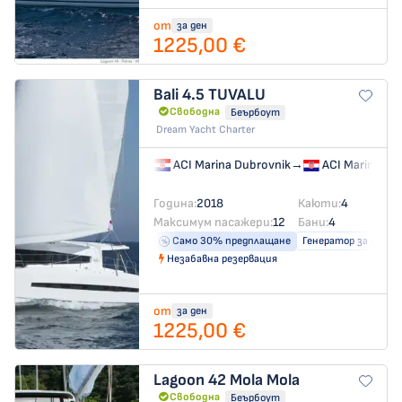
от
за ден
1225,00 €
Bali 4.5
TUVALU
Свободна
Беърбоут
Dream Yacht Charter
ACI Marina Dubrovnik
→
ACI Marina Du
Година:
2018
Каюти:
4
Максимум пасажери:
12
Бани:
4
Само 30% предплащане
Генератор за ток
Незабавна резервация
от
за ден
1225,00 €
Lagoon 42
Mola Mola
Свободна
Беърбоут