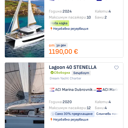
Година:
2024
Каюти:
4
Максимум пасажери:
10
Бани:
2
Нова лодка
Незабавна резервация
от
за ден
1190,00 €
Lagoon 40
STENELLA
Свободна
Беърбоут
Dream Yacht Charter
ACI Marina Dubrovnik
→
ACI Marina Du
Година:
2020
Каюти:
4
Максимум пасажери:
12
Бани:
4
Само 30% предплащане
Слънчеви панели
Незабавна резервация