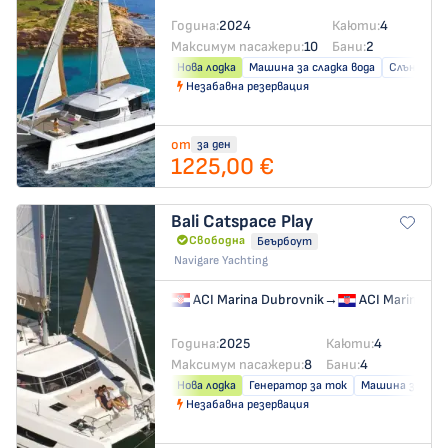
Година:
2024
Каюти:
4
Максимум пасажери:
10
Бани:
2
Нова лодка
Машина за сладка вода
Слънчеви 
Незабавна резервация
от
за ден
1225,00 €
Bali Catspace
Play
Свободна
Беърбоут
Navigare Yachting
ACI Marina Dubrovnik
→
ACI Marina Du
Година:
2025
Каюти:
4
Максимум пасажери:
8
Бани:
4
Нова лодка
Генератор за ток
Машина за слад
Незабавна резервация