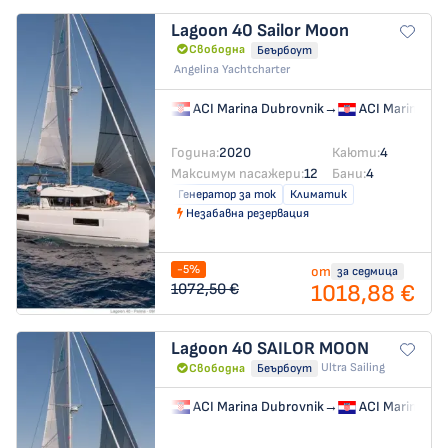
Lagoon 40
Sailor Moon
Свободна
Беърбоут
Angelina Yachtcharter
ACI Marina Dubrovnik
→
ACI Marina Du
Година:
2020
Каюти:
4
Максимум пасажери:
12
Бани:
4
Генератор за ток
Климатик
Незабавна резервация
-5%
от
за седмица
1018,88 €
1072,50 €
Lagoon 40
SAILOR MOON
Ultra Sailing
Свободна
Беърбоут
ACI Marina Dubrovnik
→
ACI Marina Du