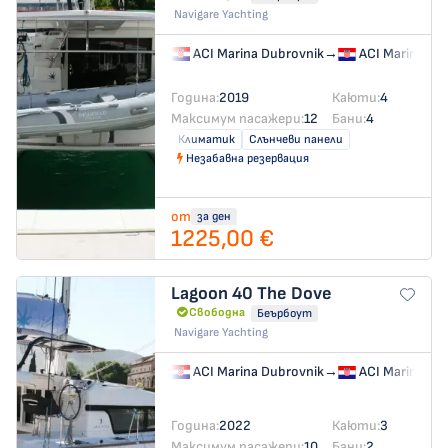
Navigare Yachting
ACI Marina Dubrovnik
→
ACI Marina Du
Година:
2019
Каюти:
4
Максимум пасажери:
12
Бани:
4
Климатик
Слънчеви панели
Незабавна резервация
от
за ден
1225,00 €
Lagoon 40
The Dove
Свободна
Беърбоут
Navigare Yachting
ACI Marina Dubrovnik
→
ACI Marina Du
Година:
2022
Каюти:
3
Максимум пасажери:
10
Бани:
2