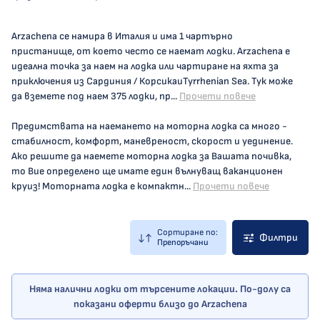
Arzachena се намира в Италия и има 1 чартърно
пристанище, от което често се наемат лодки. Arzachena е
идеална точка за наем на лодка или чартиране на яхта за
приключения из Сардиния / КорсикаиTyrrhenian Sea. Тук може
да вземете под наем 375 лодки, пр...
Прочети повече
Предимствата на наемането на моторна лодка са много -
стабилност, комфорт, маневреност, скорост и уединение.
Ако решите да наемете моторна лодка за Вашата почивка,
то Вие определено ще имате един вълнуващ ваканционен
круиз! Моторната лодка е компактн...
Прочети повече
Сортиране по:
Филтри
Препоръчани
Няма налични лодки от търсените локации. По-долу са
показани оферти близо до Arzachena