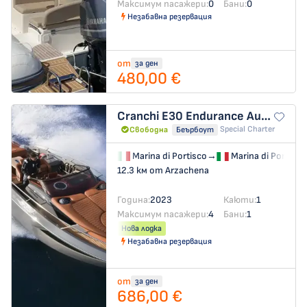
Максимум пасажери:
0
Бани:
0
Незабавна резервация
от
за ден
480,00 €
Cranchi E30 Endurance
Aurora
Special Charter
Свободна
Беърбоут
Marina di Portisco
→
Marina di Portisco
12.3 км от Arzachena
Година:
2023
Каюти:
1
Максимум пасажери:
4
Бани:
1
Нова лодка
Незабавна резервация
от
за ден
686,00 €