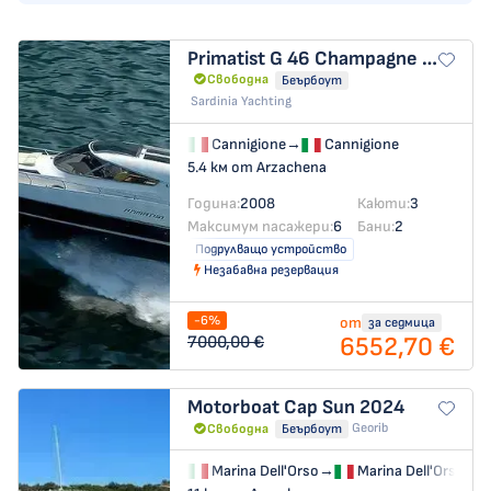
Primatist G 46
Champagne Three
Свободна
Беърбоут
Sardinia Yachting
Cannigione
→
Cannigione
5.4 км от Arzachena
Година:
2008
Каюти:
3
Максимум пасажери:
6
Бани:
2
Подрулващо устройство
Незабавна резервация
-6%
от
за седмица
6552,70 €
7000,00 €
Motorboat
Cap Sun 2024
Georib
Свободна
Беърбоут
Marina Dell'Orso
→
Marina Dell'Orso