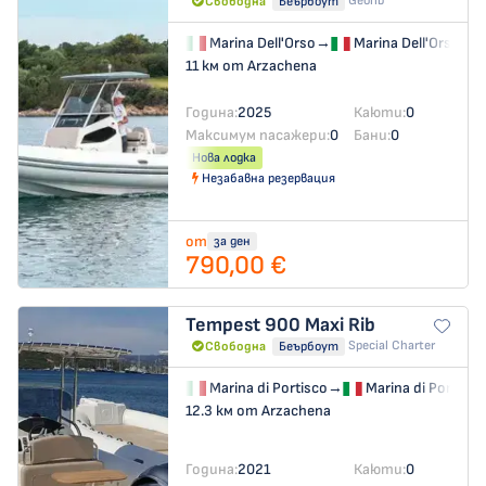
Georib
Свободна
Беърбоут
Marina Dell'Orso
→
Marina Dell'Orso
11 км от Arzachena
Година:
2025
Каюти:
0
Максимум пасажери:
0
Бани:
0
Нова лодка
Незабавна резервация
от
за ден
790,00 €
Tempest 900
Maxi Rib
Special Charter
Свободна
Беърбоут
Marina di Portisco
→
Marina di Portisco
12.3 км от Arzachena
Година:
2021
Каюти:
0