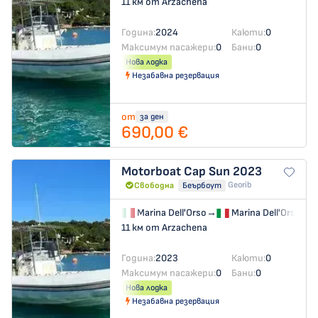
11 км от Arzachena
Година:
2024
Каюти:
0
Максимум пасажери:
0
Бани:
0
Нова лодка
Незабавна резервация
от
за ден
690,00 €
Motorboat
Cap Sun 2023
Georib
Свободна
Беърбоут
Marina Dell'Orso
→
Marina Dell'Orso
11 км от Arzachena
Година:
2023
Каюти:
0
Максимум пасажери:
0
Бани:
0
Нова лодка
Незабавна резервация