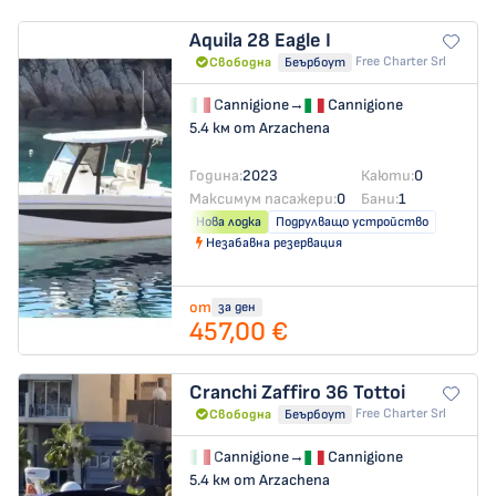
Aquila 28
Eagle I
Free Charter Srl
Свободна
Беърбоут
Cannigione
→
Cannigione
5.4 км от Arzachena
Година:
2023
Каюти:
0
Максимум пасажери:
0
Бани:
1
Нова лодка
Подрулващо устройство
Незабавна резервация
от
за ден
457,00 €
Cranchi Zaffiro 36
Tottoi
Free Charter Srl
Свободна
Беърбоут
Cannigione
→
Cannigione
5.4 км от Arzachena