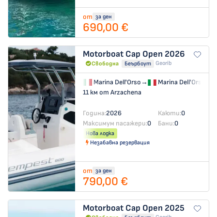
от
за ден
690,00 €
Motorboat
Cap Open 2026
Georib
Свободна
Беърбоут
Marina Dell'Orso
→
Marina Dell'Orso
11 км от Arzachena
Година:
2026
Каюти:
0
Максимум пасажери:
0
Бани:
0
Нова лодка
Незабавна резервация
от
за ден
790,00 €
Motorboat
Cap Open 2025