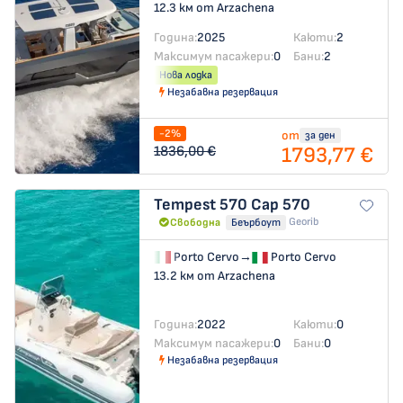
12.3 км от Arzachena
Година:
2025
Каюти:
2
Максимум пасажери:
0
Бани:
2
Нова лодка
Незабавна резервация
-2%
от
за ден
1793,77 €
1836,00 €
Tempest 570
Cap 570
Georib
Свободна
Беърбоут
Porto Cervo
→
Porto Cervo
13.2 км от Arzachena
Година:
2022
Каюти:
0
Максимум пасажери:
0
Бани:
0
Незабавна резервация