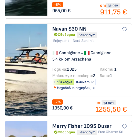
-5%
от
за ден
911,75 €
955,00 €
Navan S30
NN
Свободна
Беърбоут
Enjoyacht - Nord Sardinia
Cannigione
→
Cannigione
5.4 км от Arzachena
Година:
2025
Каюти:
1
Максимум пасажери:
2
Бани:
1
Нова лодка
Климатик
Незабавна резервация
-7%
от
за ден
1255,50 €
1350,00 €
Merry Fisher 1095
Dusar
Free Charter Srl
Свободна
Беърбоут