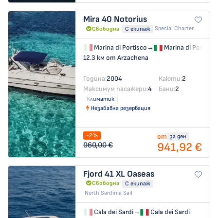
Mira 40
Notorius
Special Charter
Свободна
С екипаж
Marina di Portisco
→
Marina di Portisco
12.3 км от Arzachena
Година:
2004
Каюти:
2
Максимум пасажери:
4
Бани:
2
Климатик
Незабавна резервация
-2%
от
за ден
941,92 €
960,00 €
Fjord 41 XL
Oaseas
Свободна
С екипаж
North Sardinia Sail
Cala dei Sardi
→
Cala dei Sardi