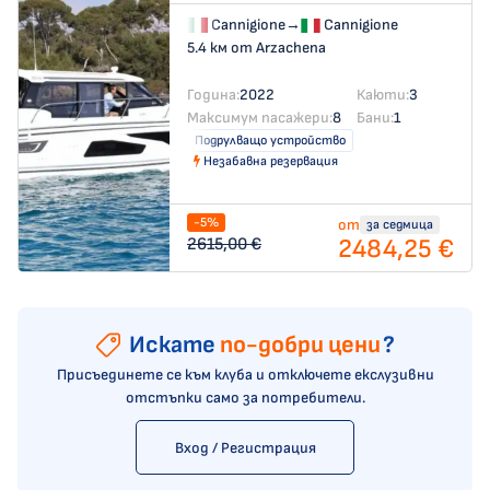
Cannigione
→
Cannigione
5.4 км от Arzachena
Година:
2022
Каюти:
3
Максимум пасажери:
8
Бани:
1
Подрулващо устройство
Незабавна резервация
-5%
от
за седмица
2484,25 €
2615,00 €
Искате
по-добри цени
?
Присъединете се към клуба и отключете екслузивни
отстъпки само за потребители.
Вход / Регистрация