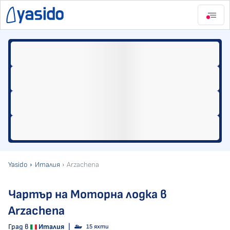
Yasido
Италия
Arzachena
Чартър на Моторна лодка в
Arzachena
Град в
Италия
|
15 яхти