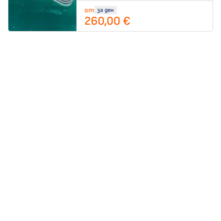
от
за ден
260,00 €