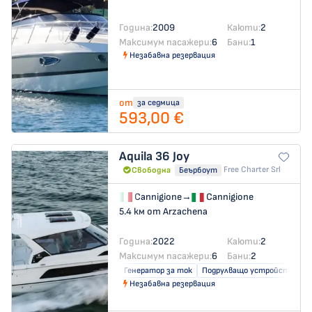
Година:
2009
Каюти:
2
Максимум пасажери:
6
Бани:
1
Незабавна резервация
от
за седмица
593,00 €
Aquila 36
Joy
Free Charter Srl
Свободна
Беърбоут
Cannigione
→
Cannigione
5.4 км от Arzachena
Година:
2022
Каюти:
2
Максимум пасажери:
6
Бани:
2
Генератор за ток
Подрулващо устройство
Незабавна резервация