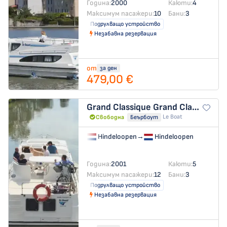
Година:
2000
Каюти:
4
Максимум пасажери:
10
Бани:
3
Подрулващо устройство
Незабавна резервация
от
за ден
479,00 €
Grand Classique
Grand Classique - Budget 9
Le Boat
Свободна
Беърбоут
Hindeloopen
→
Hindeloopen
Година:
2001
Каюти:
5
Максимум пасажери:
12
Бани:
3
Подрулващо устройство
Незабавна резервация