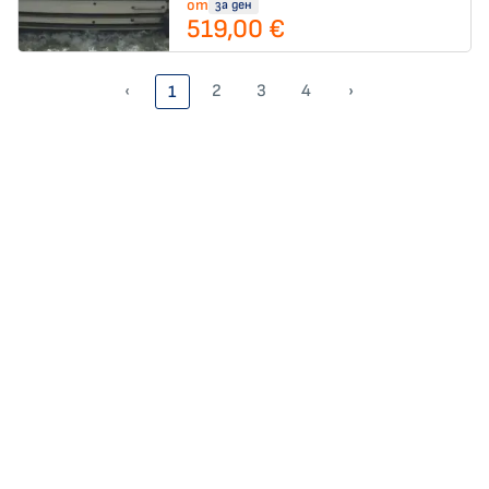
от
за ден
519,00 €
‹
2
3
4
›
1