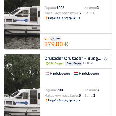
Година:
1996
Каюти:
3
Максимум пасажери:
6
Бани:
3
Незабавна резервация
от
за ден
379,00 €
Crusader
Crusader - Budget 27
Le Boat
Свободна
Беърбоут
Hindeloopen
→
Hindeloopen
Година:
2001
Каюти:
3
Максимум пасажери:
6
Бани:
3
Незабавна резервация