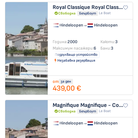
Royal Classique
Royal Classique - Comfort 9
Le Boat
Свободна
Беърбоут
Hindeloopen
→
Hindeloopen
Година:
2000
Каюти:
3
Максимум пасажери:
6
Бани:
3
Подрулващо устройство
Незабавна резервация
от
за ден
439,00 €
Magnifique
Magnifique - Comfort 11
Le Boat
Свободна
Беърбоут
Hindeloopen
→
Hindeloopen