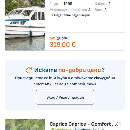
Година:
1999
Каюти:
2
Максимум пасажери:
4
Бани:
2
Незабавна резервация
от
за ден
319,00 €
Искате
по-добри цени
?
Присъединете се към клуба и отключете екслузивни
отстъпки само за потребители.
Вход / Регистрация
Caprice
Caprice - Comfort 40
Le Boat
Свободна
Беърбоут