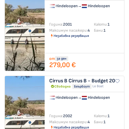
Hindeloopen
→
Hindeloopen
Година:
2001
Каюти:
1
Максимум пасажери:
4
Бани:
1
Незабавна резервация
от
за ден
279,00 €
Cirrus B
Cirrus B - Budget 20
Le Boat
Свободна
Беърбоут
Hindeloopen
→
Hindeloopen
Година:
2002
Каюти:
1
Максимум пасажери:
4
Бани:
1
Незабавна резервация