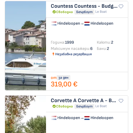
Countess
Countess - Budget 7
Le Boat
Свободна
Беърбоут
Hindeloopen
→
Hindeloopen
Година:
1999
Каюти:
2
Максимум пасажери:
6
Бани:
2
Незабавна резервация
от
за ден
319,00 €
Corvette A
Corvette A - Budget 2
Le Boat
Свободна
Беърбоут
Hindeloopen
→
Hindeloopen