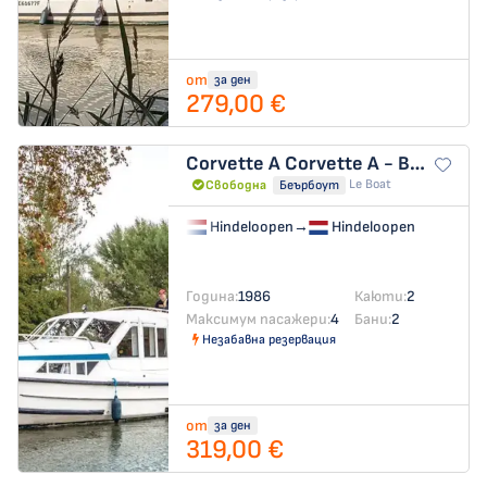
от
за ден
279,00 €
Corvette A
Corvette A - Budget 8
Le Boat
Свободна
Беърбоут
Hindeloopen
→
Hindeloopen
Година:
1986
Каюти:
2
Максимум пасажери:
4
Бани:
2
Незабавна резервация
от
за ден
319,00 €