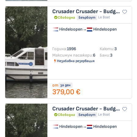
Crusader
Crusader - Budget 21
Le Boat
Свободна
Беърбоут
Hindeloopen
→
Hindeloopen
Година:
1996
Каюти:
3
Максимум пасажери:
6
Бани:
3
Незабавна резервация
от
за ден
379,00 €
Crusader
Crusader - Budget 11
Le Boat
Свободна
Беърбоут
Hindeloopen
→
Hindeloopen