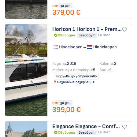
от
за ден
379,00 €
Horizon 1
Horizon 1 - Premier 10
Le Boat
Свободна
Беърбоут
Hindeloopen
→
Hindeloopen
Година:
2016
Каюти:
2
Максимум пасажери:
5
Бани:
1
Подрулващо устройство
Незабавна резервация
от
за ден
399,00 €
Elegance
Elegance - Comfort 3
Le Boat
Свободна
Беърбоут