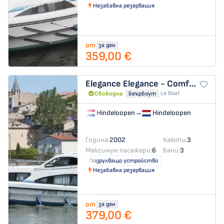
Незабавна резервация
от
за ден
359,00 €
Elegance
Elegance - Comfort 1
Le Boat
Свободна
Беърбоут
Hindeloopen
→
Hindeloopen
Година:
2002
Каюти:
3
Максимум пасажери:
6
Бани:
3
Подрулващо устройство
Незабавна резервация
от
за ден
379,00 €