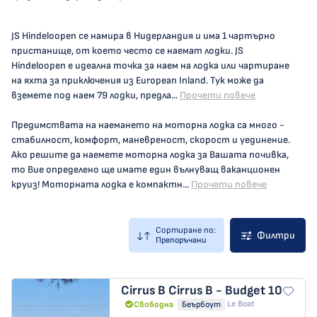
JS Hindeloopen се намира в Нидерландия и има 1 чартърно
пристанище, от което често се наемат лодки. JS
Hindeloopen е идеална точка за наем на лодка или чартиране
на яхта за приключения из European Inland. Тук може да
вземете под наем 79 лодки, предла...
Прочети повече
Предимствата на наемането на моторна лодка са много -
стабилност, комфорт, маневреност, скорост и уединение.
Ако решите да наемете моторна лодка за Вашата почивка,
то Вие определено ще имате един вълнуващ ваканционен
круиз! Моторната лодка е компактн...
Прочети повече
Сортиране по:
Филтри
Препоръчани
Cirrus B
Cirrus B - Budget 10
Le Boat
Свободна
Беърбоут