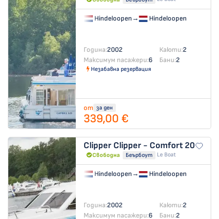
Hindeloopen
→
Hindeloopen
Година:
2002
Каюти:
2
Максимум пасажери:
6
Бани:
2
Незабавна резервация
от
за ден
339,00 €
Clipper
Clipper - Comfort 20
Le Boat
Свободна
Беърбоут
Hindeloopen
→
Hindeloopen
Година:
2002
Каюти:
2
Максимум пасажери:
6
Бани:
2