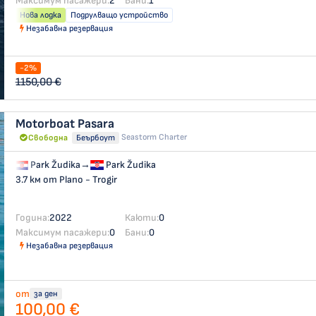
Максимум пасажери:
2
Бани:
1
Нова лодка
Подрулващо устройство
Незабавна резервация
-2%
1150,00 €
Motorboat
Pasara
Seastorm Charter
Свободна
Беърбоут
Park Žudika
→
Park Žudika
3.7 км от Plano - Trogir
Година:
2022
Каюти:
0
Максимум пасажери:
0
Бани:
0
Незабавна резервация
от
за ден
100,00 €