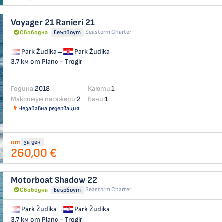
Voyager 21
Ranieri 21
Seastorm Charter
Свободна
Беърбоут
Park Žudika
→
Park Žudika
3.7 км от Plano - Trogir
Година:
2018
Каюти:
1
Максимум пасажери:
2
Бани:
1
Незабавна резервация
от
за ден
260,00 €
Motorboat
Shadow 22
Seastorm Charter
Свободна
Беърбоут
Park Žudika
→
Park Žudika
3.7 км от Plano - Trogir