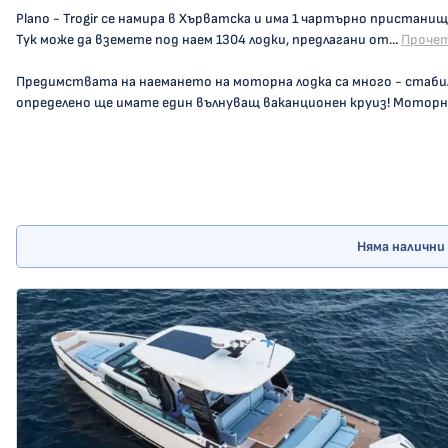
Plano - Trogir се намира в Хърватска и има 1 чартърно пристанище
Тук може да вземете под наем 1304 лодки, предлагани от...
Прочет
Предимствата на наемането на моторна лодка са много - стаби
определено ще имате един вълнуващ ваканционен круиз! Моторна
Няма налични 