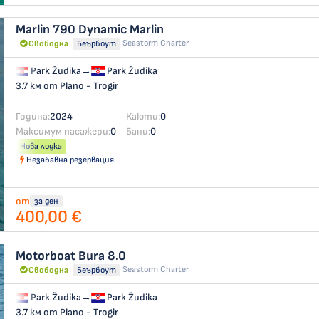
Marlin 790 Dynamic
Marlin
Seastorm Charter
Свободна
Беърбоут
Park Žudika
→
Park Žudika
3.7 км от Plano - Trogir
Година:
2024
Каюти:
0
Максимум пасажери:
0
Бани:
0
Нова лодка
Незабавна резервация
от
за ден
400,00 €
Motorboat
Bura 8.0
Seastorm Charter
Свободна
Беърбоут
Park Žudika
→
Park Žudika
3.7 км от Plano - Trogir