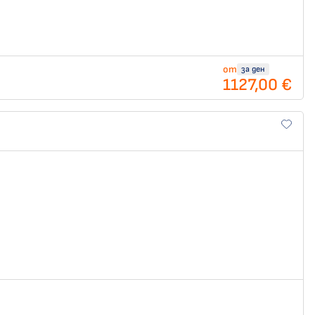
от
за ден
1127,00 €