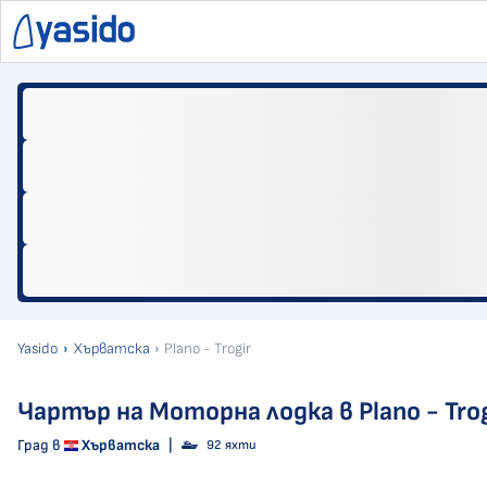
Yasido
Хърватска
Plano - Trogir
Чартър на Моторна лодка в Plano - Trog
Град в
Хърватска
|
92 яхти