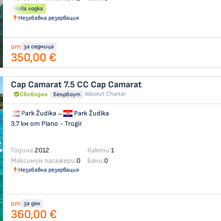
Нова лодка
Незабавна резервация
от
за седмица
350,00 €
Cap Camarat 7.5 CC
Cap Camarat
Absolut Charter
Свободна
Беърбоут
Park Žudika
→
Park Žudika
3.7 км от Plano - Trogir
Година:
2012
Каюти:
1
Максимум пасажери:
0
Бани:
0
Незабавна резервация
от
за ден
360,00 €