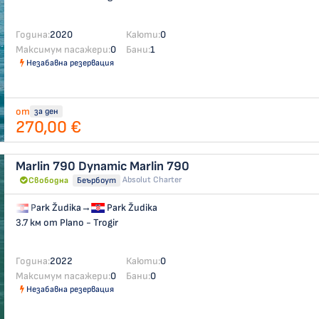
Година:
2020
Каюти:
0
Максимум пасажери:
0
Бани:
1
Незабавна резервация
от
за ден
270,00 €
Marlin 790 Dynamic
Marlin 790
Absolut Charter
Свободна
Беърбоут
Park Žudika
→
Park Žudika
3.7 км от Plano - Trogir
Година:
2022
Каюти:
0
Максимум пасажери:
0
Бани:
0
Незабавна резервация