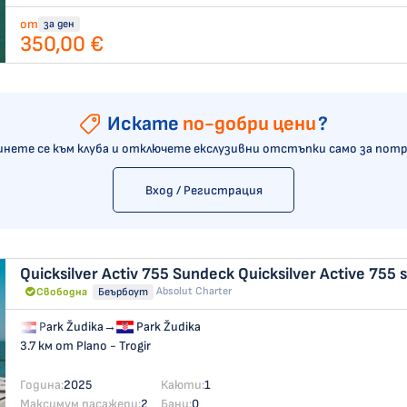
от
за ден
350,00 €
Искате
по-добри цени
?
нете се към клуба и отключете екслузивни отстъпки само за пот
Вход / Регистрация
Quicksilver Activ 755 Sundeck
Quicksilver Active 755
Absolut Charter
Свободна
Беърбоут
Park Žudika
→
Park Žudika
3.7 км от Plano - Trogir
Година:
2025
Каюти:
1
Максимум пасажери:
2
Бани:
0