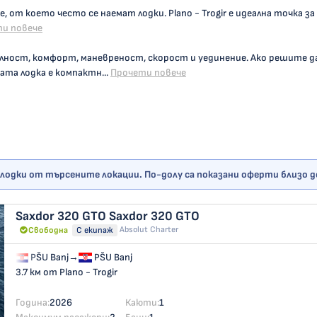
, от което често се наемат лодки. Plano - Trogir е идеална точка за
и повече
лност, комфорт, маневреност, скорост и уединение. Ако решите д
та лодка е компактн...
Прочети повече
лодки от търсените локации. По-долу са показани оферти близо до 
Saxdor 320 GTO
Saxdor 320 GTO
Absolut Charter
Свободна
С екипаж
PŠU Banj
→
PŠU Banj
3.7 км от Plano - Trogir
Година:
2026
Каюти:
1