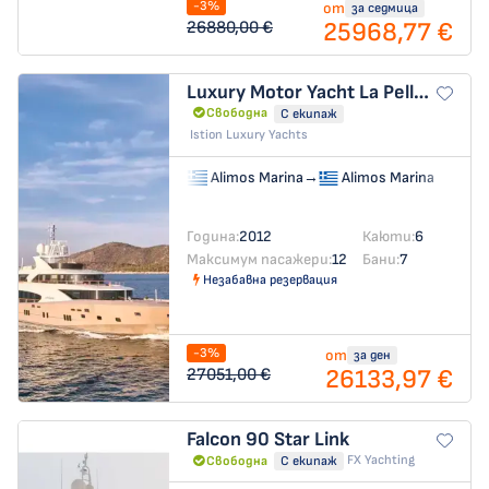
-3%
от
за седмица
25968,77 €
26880,00 €
Luxury Motor Yacht
La Pellegrina 1
Свободна
С екипаж
Istion Luxury Yachts
Alimos Marina
→
Alimos Marina
Година:
2012
Каюти:
6
Максимум пасажери:
12
Бани:
7
Незабавна резервация
-3%
от
за ден
26133,97 €
27051,00 €
Falcon 90
Star Link
FX Yachting
Свободна
С екипаж