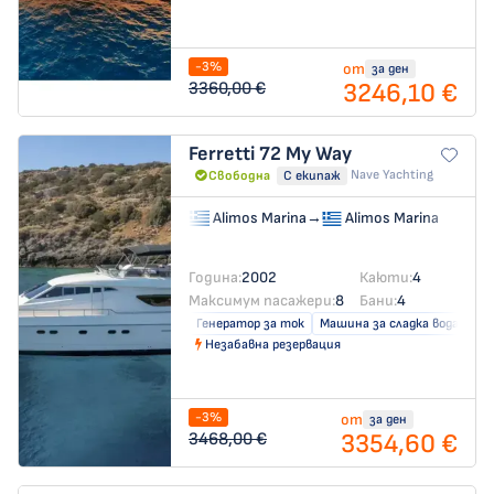
-3%
от
за ден
3246,10 €
3360,00 €
Ferretti 72
My Way
Nave Yachting
Свободна
С екипаж
Alimos Marina
→
Alimos Marina
Година:
2002
Каюти:
4
Максимум пасажери:
8
Бани:
4
Генератор за ток
Машина за сладка вода
Кл
Незабавна резервация
-3%
от
за ден
3354,60 €
3468,00 €