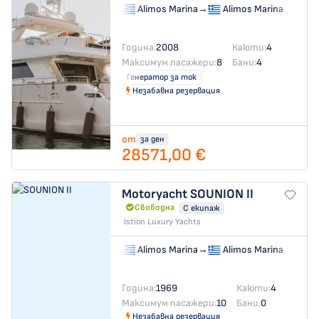
Alimos Marina
→
Alimos Marina
Година:
2008
Каюти:
4
Максимум пасажери:
8
Бани:
4
Генератор за ток
Незабавна резервация
от
за ден
28571,00 €
Motoryacht
SOUNION II
Свободна
С екипаж
Istion Luxury Yachts
Alimos Marina
→
Alimos Marina
Година:
1969
Каюти:
4
Максимум пасажери:
10
Бани:
0
Незабавна резервация