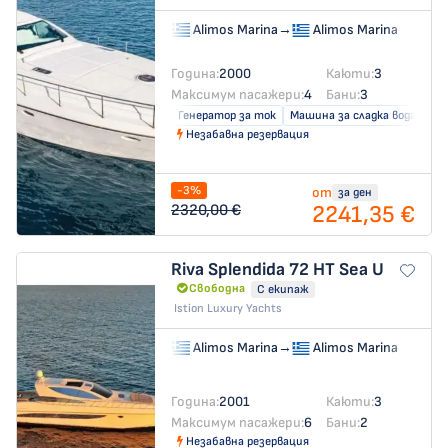
Alimos Marina
→
Alimos Marina
Година:
2000
Каюти:
3
Максимум пасажери:
4
Бани:
3
Генератор за ток
Машина за сладка вода
Незабавна резервация
-3%
от
за ден
2241,35 €
2320,00 €
Riva Splendida 72 HT
Sea U
Свободна
С екипаж
Istion Luxury Yachts
Alimos Marina
→
Alimos Marina
Година:
2001
Каюти:
3
Максимум пасажери:
6
Бани:
2
Незабавна резервация