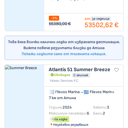
-3%
от
за седмица
53502,62 €
55380,00 €
Това бяха всички налични лодки от избраната дестинация.
Вижте повече резултати близки до Атина
Покажи лодките само от тъсената локация.
Atlantis 51
Summer Breeze
Свободна
С екипаж
Yaloou Services P.C.
Flisvos Marina
→
Flisvos Marina
7 км от Атина
Година:
2024
Каюти:
3
Максимум пасажери:
6
Бани:
2
Нова лодка
Незабавна резервация