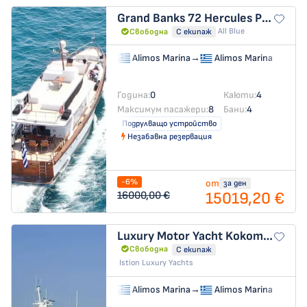
Grand Banks 72
Hercules Poirot
All Blue
Свободна
С екипаж
Alimos Marina
→
Alimos Marina
Година:
0
Каюти:
4
Максимум пасажери:
8
Бани:
4
Подрулващо устройство
Незабавна резервация
-6%
от
за ден
15019,20 €
16000,00 €
Luxury Motor Yacht
Kokomo Nights
Свободна
С екипаж
Istion Luxury Yachts
Alimos Marina
→
Alimos Marina