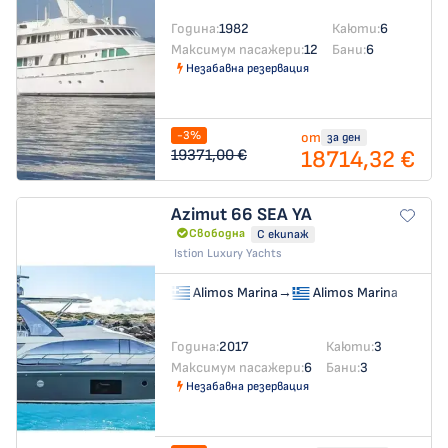
Година:
1982
Каюти:
6
Максимум пасажери:
12
Бани:
6
Незабавна резервация
-3%
от
за ден
18714,32 €
19371,00 €
Azimut 66
SEA YA
Свободна
С екипаж
Istion Luxury Yachts
Alimos Marina
→
Alimos Marina
Година:
2017
Каюти:
3
Максимум пасажери:
6
Бани:
3
Незабавна резервация