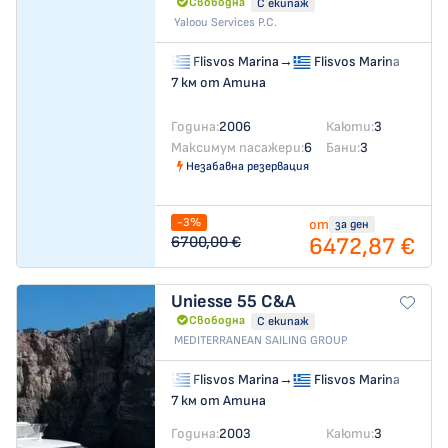
Свободна
С екипаж
Yaloou Services P.C.
Flisvos Marina
→
Flisvos Marina
7 км от Атина
Година:
2006
Каюти:
3
Максимум пасажери:
6
Бани:
3
Незабавна резервация
-3%
от
за ден
6472,87 €
6700,00 €
Uniesse 55
C&A
Свободна
С екипаж
MEDITERRANEAN SAILING GROUP
Flisvos Marina
→
Flisvos Marina
7 км от Атина
Година:
2003
Каюти:
3