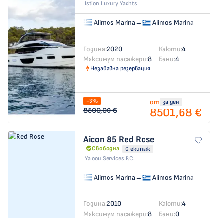
Istion Luxury Yachts
Alimos Marina
→
Alimos Marina
Година:
2020
Каюти:
4
Максимум пасажери:
8
Бани:
4
Незабавна резервация
-3%
от
за ден
8501,68 €
8800,00 €
Aicon 85
Red Rose
Свободна
С екипаж
Yaloou Services P.C.
Alimos Marina
→
Alimos Marina
Година:
2010
Каюти:
4
Максимум пасажери:
8
Бани:
0