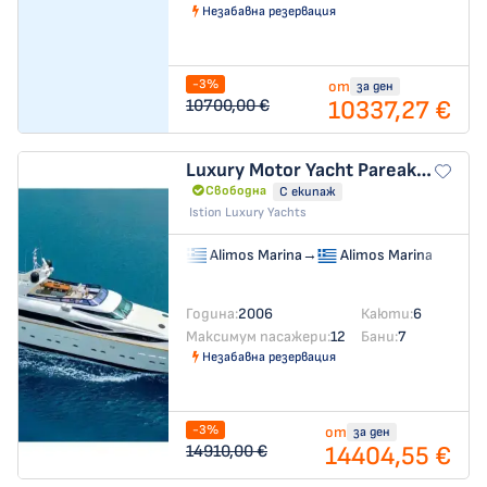
Незабавна резервация
-3%
от
за ден
10337,27 €
10700,00 €
Luxury Motor Yacht
Pareaki II
Свободна
С екипаж
Istion Luxury Yachts
Alimos Marina
→
Alimos Marina
Година:
2006
Каюти:
6
Максимум пасажери:
12
Бани:
7
Незабавна резервация
-3%
от
за ден
14404,55 €
14910,00 €