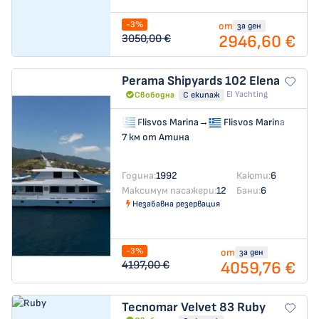
-3%
от
за ден
2946,60 €
3050,00 €
Perama Shipyards 102
Elena
El Yachting
Свободна
С екипаж
Flisvos Marina
→
Flisvos Marina
7 км от Атина
Година:
1992
Каюти:
6
Максимум пасажери:
12
Бани:
6
Незабавна резервация
-3%
от
за ден
4059,76 €
4197,00 €
Tecnomar Velvet 83
Ruby