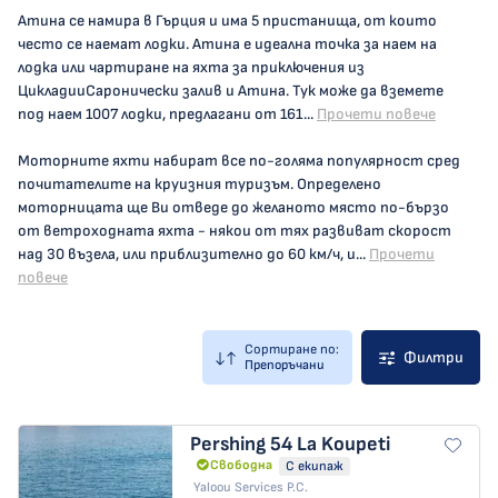
Атина се намира в Гърция и има 5 пристанища, от които
често се наемат лодки. Атина е идеална точка за наем на
лодка или чартиране на яхта за приключения из
ЦикладииСаронически залив и Атина. Тук може да вземете
под наем 1007 лодки, предлагани от 161...
Прочети повече
Моторните яхти набират все по-голяма популярност сред
почитателите на круизния туризъм. Определено
моторницата ще Ви отведе до желаното място по-бързо
от ветроходната яхта - някои от тях развиват скорост
над 30 възела, или приблизително до 60 км/ч, и...
Прочети
повече
Сортиране по:
Филтри
Препоръчани
Pershing 54
La Koupeti
Свободна
С екипаж
Yaloou Services P.C.