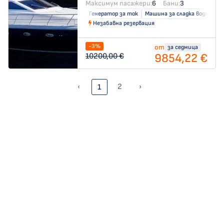
Максимум пасажери:
6
Бани:
3
Генератор за ток
Машина за сладка вода
Кл
Незабавна резервация
-3%
от
за седмица
9854,22 €
10200,00 €
‹
2
›
1