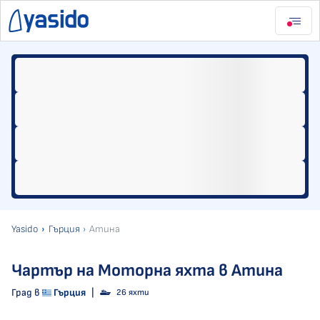
Yasido
Гърция
Атина
Чартър на Моторна яхта в Атина
Град в
Гърция
|
26 яхти