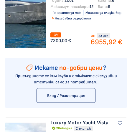
Година:
2001
Каюти:
6
Максимум пасажери:
12
Бани:
6
Генератор за ток
Машина за сладка вода
Кл
Незабавна резервация
-3%
от
за ден
6955,92 €
7200,00 €
Искате
по-добри цени
?
Присъединете се към клуба и отключете екслузивни
отстъпки само за потребители.
Вход / Регистрация
Luxury Motor Yacht
Vista
Свободна
С екипаж