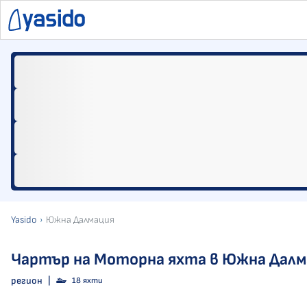
Yasido
Южна Далмация
Чартър на Моторна яхта в Южна Далм
регион
|
18 яхти