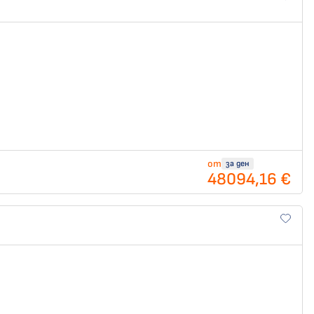
от
за ден
48094,16 €