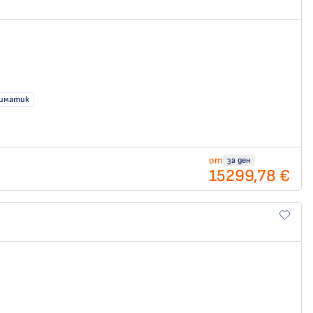
иматик
от
за ден
15299,78 €