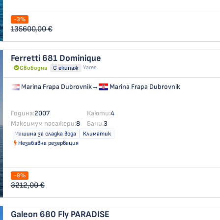
-3%
135600,00 €
Ferretti 681
Dominique
Yares
Свободна
С екипаж
Marina Frapa Dubrovnik
→
Marina Frapa Dubrovnik
Година:
2007
Каюти:
4
Максимум пасажери:
8
Бани:
3
Машина за сладка вода
Климатик
Незабавна резервация
-8%
3212,00 €
Galeon 680 Fly
PARADISE