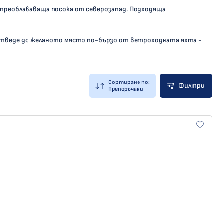
с преоблававаща посока от северозапад. Подходяща
отведе до желаното място по-бързо от ветроходната яхта -
Сортиране по:
Филтри
Препоръчани