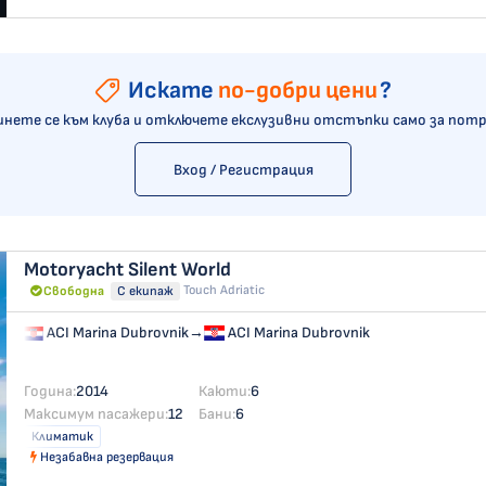
Искате
по-добри цени
?
нете се към клуба и отключете екслузивни отстъпки само за пот
Вход / Регистрация
Motoryacht
Silent World
Touch Adriatic
Свободна
С екипаж
ACI Marina Dubrovnik
→
ACI Marina Dubrovnik
Година:
2014
Каюти:
6
Максимум пасажери:
12
Бани:
6
Климатик
Незабавна резервация