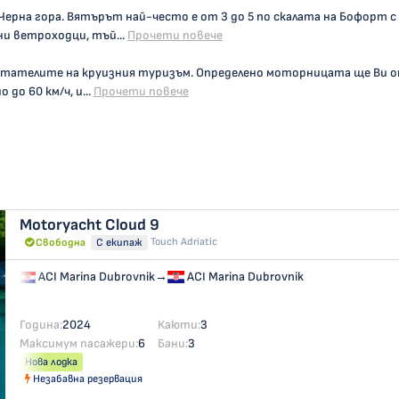
Черна гора. Вятърът най-често е от 3 до 5 по скалата на Бофорт 
и ветроходци, тъй...
Прочети повече
итателите на круизния туризъм. Определено моторницата ще Ви 
до 60 км/ч, и...
Прочети повече
Motoryacht
Cloud 9
Touch Adriatic
Свободна
С екипаж
ACI Marina Dubrovnik
→
ACI Marina Dubrovnik
Година:
2024
Каюти:
3
Максимум пасажери:
6
Бани:
3
Нова лодка
Незабавна резервация