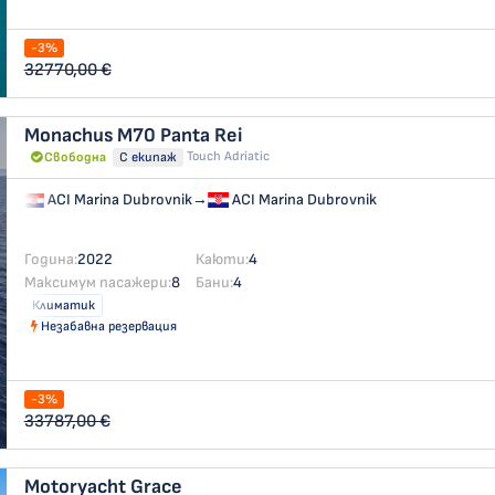
-3%
32770,00 €
Monachus M70
Panta Rei
Touch Adriatic
Свободна
С екипаж
ACI Marina Dubrovnik
→
ACI Marina Dubrovnik
Година:
2022
Каюти:
4
Максимум пасажери:
8
Бани:
4
Климатик
Незабавна резервация
-3%
33787,00 €
Motoryacht
Grace