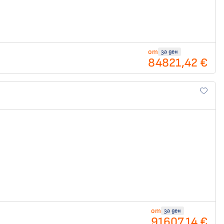
от
за ден
84821,42 €
от
за ден
91607,14 €