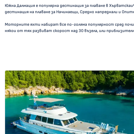
Южна Далмация е популярна дестинация за плаване в Хърватскаи
дестинация на плаване за Начинаещи, Средно напреднали и Опитн
Моторните яхти набират все по-голяма популярност сред поч
някои от тях развиват скорост над 30 възела, или приблизително 