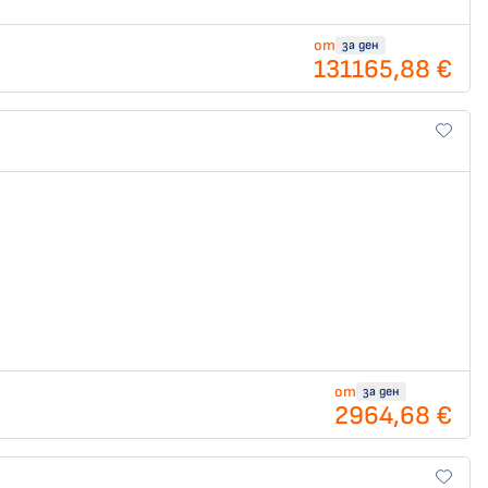
от
за ден
131165,88 €
от
за ден
2964,68 €