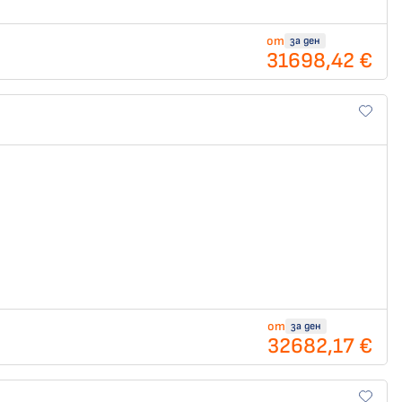
от
за ден
31698,42 €
от
за ден
32682,17 €