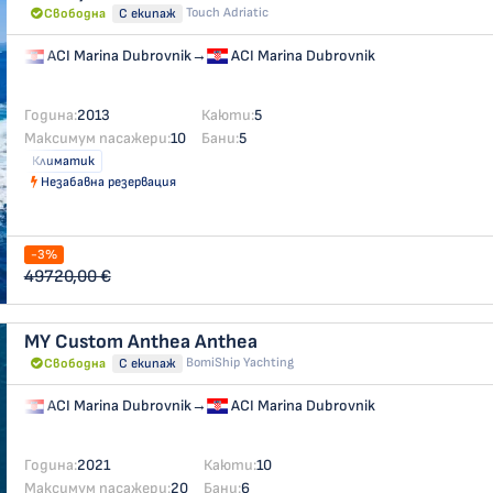
Touch Adriatic
Свободна
С екипаж
ACI Marina Dubrovnik
→
ACI Marina Dubrovnik
Година:
2013
Каюти:
5
Максимум пасажери:
10
Бани:
5
Климатик
Незабавна резервация
-3%
49720,00 €
MY Custom Anthea
Anthea
BomiShip Yachting
Свободна
С екипаж
ACI Marina Dubrovnik
→
ACI Marina Dubrovnik
Година:
2021
Каюти:
10
Максимум пасажери:
20
Бани:
6