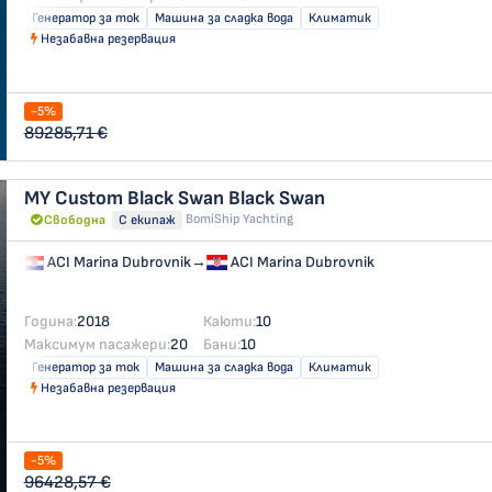
Генератор за ток
Машина за сладка вода
Климатик
Незабавна резервация
-5%
89285,71 €
MY Custom Black Swan
Black Swan
BomiShip Yachting
Свободна
С екипаж
ACI Marina Dubrovnik
→
ACI Marina Dubrovnik
Година:
2018
Каюти:
10
Максимум пасажери:
20
Бани:
10
Генератор за ток
Машина за сладка вода
Климатик
Незабавна резервация
-5%
96428,57 €