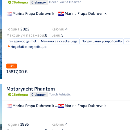
Ocean Yacht Charter
Свободна
С екипаж
Marina Frapa Dubrovnik
→
Marina Frapa Dubrovnik
Година:
2022
Каюти:
4
Максимум пасажери:
8
Бани:
3
Генератор за ток
Машина за сладка вода
Подрулващо устройство
Кл
Незабавна резервация
-3%
15817,00 €
Motoryacht
Phantom
Touch Adriatic
Свободна
С екипаж
Marina Frapa Dubrovnik
→
Marina Frapa Dubrovnik
Година:
1995
Каюти:
4