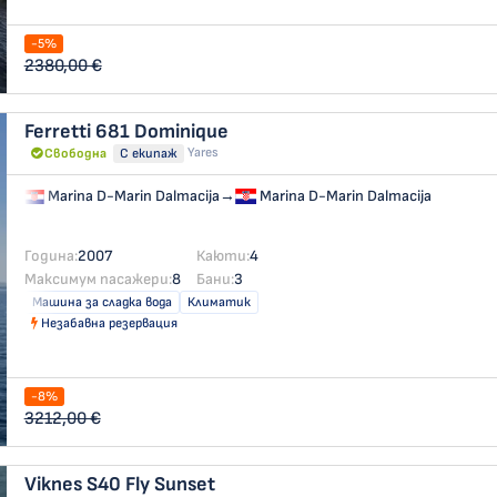
-5%
2380,00 €
Ferretti 681
Dominique
Yares
Свободна
С екипаж
Marina D-Marin Dalmacija
→
Marina D-Marin Dalmacija
Година:
2007
Каюти:
4
Максимум пасажери:
8
Бани:
3
Машина за сладка вода
Климатик
Незабавна резервация
-8%
3212,00 €
Viknes S40 Fly
Sunset