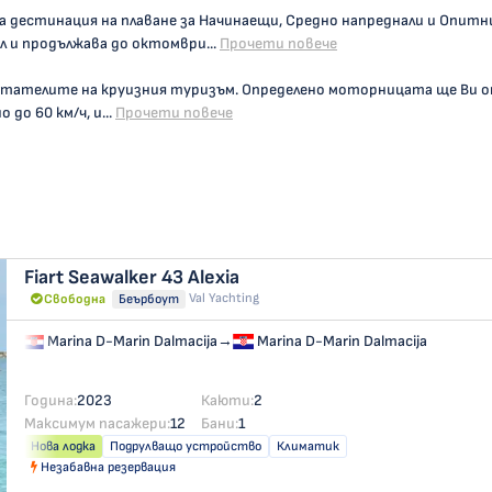
ща дестинация на плаване за Начинаещи, Средно напреднали и Опит
 и продължава до октомври...
Прочети повече
итателите на круизния туризъм. Определено моторницата ще Ви 
до 60 км/ч, и...
Прочети повече
Fiart Seawalker 43
Alexia
Val Yachting
Свободна
Беърбоут
Marina D-Marin Dalmacija
→
Marina D-Marin Dalmacija
Година:
2023
Каюти:
2
Максимум пасажери:
12
Бани:
1
Нова лодка
Подрулващо устройство
Климатик
Незабавна резервация