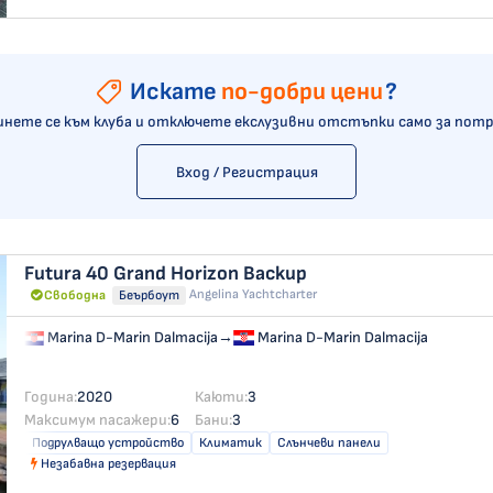
Искате
по-добри цени
?
нете се към клуба и отключете екслузивни отстъпки само за пот
Вход / Регистрация
Futura 40 Grand Horizon
Backup
Angelina Yachtcharter
Свободна
Беърбоут
Marina D-Marin Dalmacija
→
Marina D-Marin Dalmacija
Година:
2020
Каюти:
3
Максимум пасажери:
6
Бани:
3
Подрулващо устройство
Климатик
Слънчеви панели
Незабавна резервация