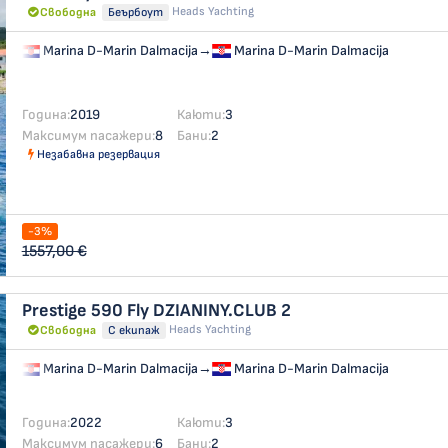
Heads Yachting
Свободна
Беърбоут
Marina D-Marin Dalmacija
→
Marina D-Marin Dalmacija
Година:
2019
Каюти:
3
Максимум пасажери:
8
Бани:
2
Незабавна резервация
-3%
1557,00 €
Prestige 590 Fly
DZIANINY.CLUB 2
Heads Yachting
Свободна
С екипаж
Marina D-Marin Dalmacija
→
Marina D-Marin Dalmacija
Година:
2022
Каюти:
3
Максимум пасажери:
6
Бани:
2