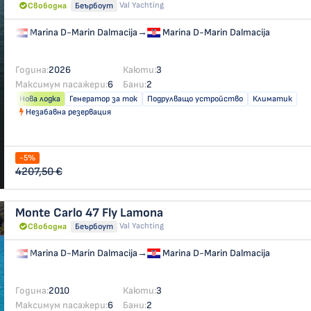
Val Yachting
Свободна
Беърбоут
Marina D-Marin Dalmacija
→
Marina D-Marin Dalmacija
Година:
2026
Каюти:
3
Максимум пасажери:
6
Бани:
2
Нова лодка
Генератор за ток
Подрулващо устройство
Климатик
Незабавна резервация
-5%
4207,50 €
Monte Carlo 47 Fly
Lamona
Val Yachting
Свободна
Беърбоут
Marina D-Marin Dalmacija
→
Marina D-Marin Dalmacija
Година:
2010
Каюти:
3
Максимум пасажери:
6
Бани:
2