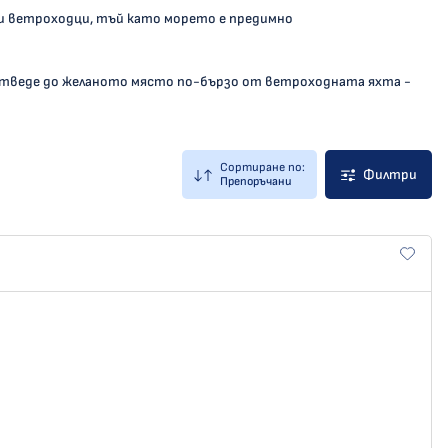
ни ветроходци, тъй като морето е предимно
отведе до желаното място по-бързо от ветроходната яхта -
Сортиране по:
Филтри
Препоръчани