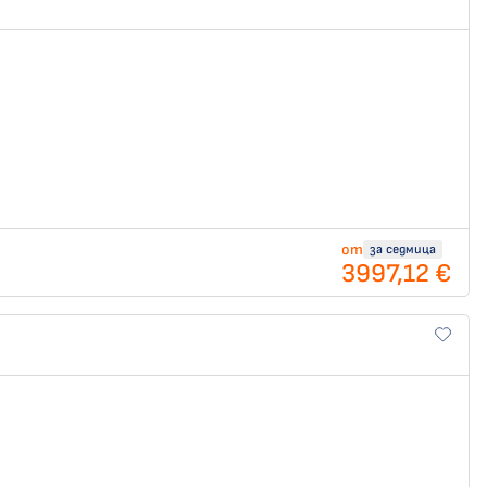
от
за седмица
3997,12 €