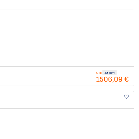
от
за ден
1506,09 €