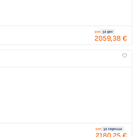
от
за ден
2059,38 €
от
за седмица
2180,25 €