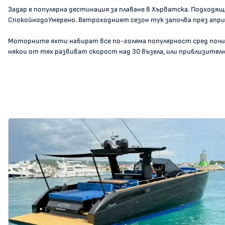
Задар е популярна дестинация за плаване в Хърватска. Подходя
СпокойнодоУмерено. Ветроходният сезон тук започва през aприл
Моторните яхти набират все по-голяма популярност сред поч
някои от тях развиват скорост над 30 възела, или приблизително 