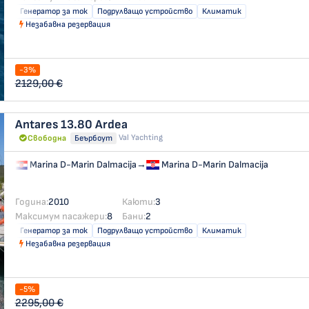
Генератор за ток
Подрулващо устройство
Климатик
Незабавна резервация
-3%
2129,00 €
Antares 13.80
Ardea
Val Yachting
Свободна
Беърбоут
Marina D-Marin Dalmacija
→
Marina D-Marin Dalmacija
Година:
2010
Каюти:
3
Максимум пасажери:
8
Бани:
2
Генератор за ток
Подрулващо устройство
Климатик
Незабавна резервация
-5%
2295,00 €