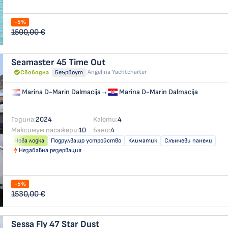
-5%
1500,00 €
Seamaster 45
Time Out
Angelina Yachtcharter
Свободна
Беърбоут
Marina D-Marin Dalmacija
→
Marina D-Marin Dalmacija
Година:
2024
Каюти:
4
Максимум пасажери:
10
Бани:
4
Нова лодка
Подрулващо устройство
Климатик
Слънчеви панели
Незабавна резервация
-5%
1530,00 €
Sessa Fly 47
Star Dust