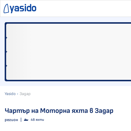
Yasido
Задар
Чартър на Моторна яхта в Задар
регион
|
48 яхти