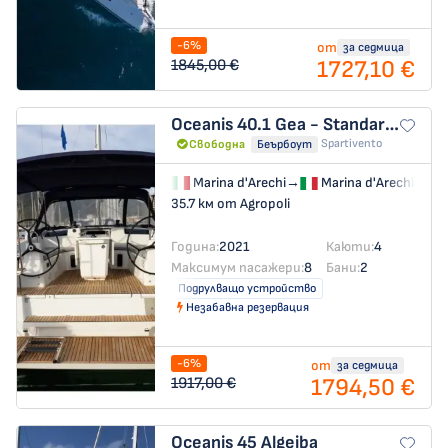
-6%
от
за седмица
1727,10 €
1845,00 €
Oceanis 40.1
Gea - Standard Line
Spartivento
Свободна
Беърбоут
Marina d'Arechi
→
Marina d'Arechi
35.7 км от Agropoli
Година:
2021
Каюти:
4
Максимум пасажери:
8
Бани:
2
Подрулващо устройство
Незабавна резервация
-6%
от
за седмица
1794,50 €
1917,00 €
Oceanis 45
Algeiba