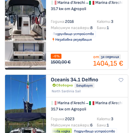
Marina d'Arechi
→
Marina d'Arechi
35.7 км от Agropoli
Година:
2016
Каюти:
3
Максимум пасажери:
8
Бани:
1
Подрулващо устройство
Незабавна резервация
-6%
от
за седмица
1404,15 €
1500,00 €
Oceanis 34.1
Delfino
Свободна
Беърбоут
North Sardinia Sail
Marina d'Arechi
→
Marina d'Arechi
35.7 км от Agropoli
Година:
2023
Каюти:
3
Максимум пасажери:
6
Бани:
1
Нова лодка
Подрулващо устройство