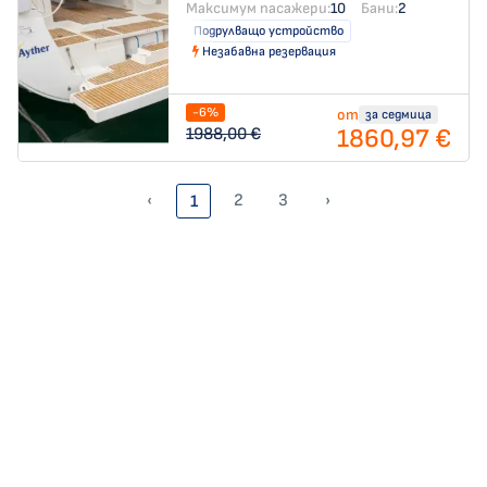
Максимум пасажери:
10
Бани:
2
Подрулващо устройство
Незабавна резервация
-6%
от
за седмица
1860,97 €
1988,00 €
‹
2
3
›
1