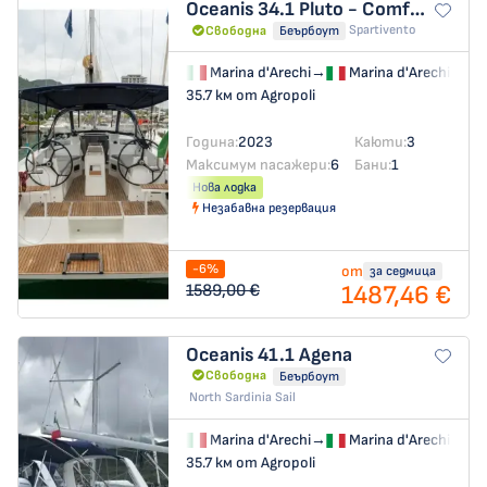
Oceanis 34.1
Pluto - Comfort line
Spartivento
Свободна
Беърбоут
Marina d'Arechi
→
Marina d'Arechi
35.7 км от Agropoli
Година:
2023
Каюти:
3
Максимум пасажери:
6
Бани:
1
Нова лодка
Незабавна резервация
-6%
от
за седмица
1487,46 €
1589,00 €
Oceanis 41.1
Agena
Свободна
Беърбоут
North Sardinia Sail
Marina d'Arechi
→
Marina d'Arechi
35.7 км от Agropoli