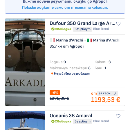
Вижте повече резултати близки до Agropoli
Покажи лодките само от тъсената локация.
Dufour 350 Grand Large
Arkadia
Blue Trend
Свободна
Беърбоут
Marina d'Arechi
→
Marina d'Arechi
35.7 км от Agropoli
Година:
0
Каюти:
3
Максимум пасажери:
8
Бани:
1
Незабавна резервация
-6%
от
за седмица
1193,53 €
1275,00 €
Oceanis 38
Amaral
Blue Trend
Свободна
Беърбоут