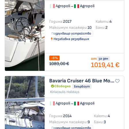
Agropoli
→
Agropoli
Година:
2017
Каюти:
4
Максимум пасажери:
10
Бани:
2
Подрулващо устройство
Незабавна резервация
-6%
от
за ден
1019,41 €
1089,00 €
Bavaria Cruiser 46
Blue Moon
Свободна
Беърбоут
Kiriacoulis Holidays
Agropoli
→
Agropoli
Година:
2014
Каюти:
4
Максимум пасажери:
9
Бани:
3
Подрулващо устройство