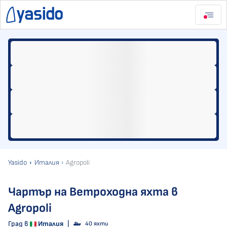
Yasido
Италия
Agropoli
Чартър на Ветроходна яхта в
Agropoli
Град в
Италия
|
40 яхти