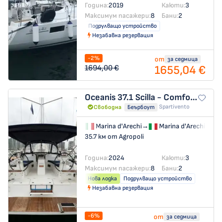
Година:
2019
Каюти:
3
Максимум пасажери:
8
Бани:
2
Подрулващо устройство
Незабавна резервация
-2%
от
за седмица
1655,04 €
1694,00 €
Oceanis 37.1
Scilla - Comfort line
Spartivento
Свободна
Беърбоут
Marina d'Arechi
→
Marina d'Arechi
35.7 км от Agropoli
Година:
2024
Каюти:
3
Максимум пасажери:
8
Бани:
2
Нова лодка
Подрулващо устройство
Незабавна резервация
-6%
от
за седмица