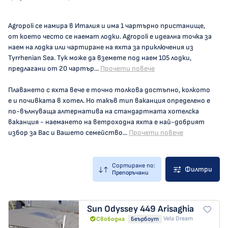
Agropoli се намира в Италия и има 1 чартърно пристанище,
от което често се наемат лодки. Agropoli е идеална точка за
наем на лодка или чартиране на яхта за приключения из
Tyrrhenian Sea. Тук може да вземете под наем 105 лодки,
предлагани от 20 чартър...
Прочети повече
Плаването с яхта вече е точно толкова достъпно, колкото
е и почивката в хотел. Но такъв тип ваканция определено е
по-вълнуваща алтернатива на стандартната хотелска
ваканция - наемането на ветроходна яхта е най-добрият
избор за Вас и Вашето семейство...
Прочети повече
Сортиране по:
Филтри
Препоръчани
Sun Odyssey 449
Arisaghia
Vela Dream
Свободна
Беърбоут