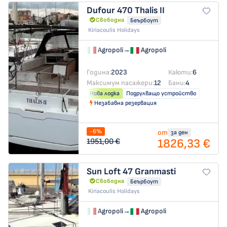
Dufour 470
Thalis II
Свободна
Беърбоут
Kiriacoulis Holidays
Agropoli
→
Agropoli
Година:
2023
Каюти:
6
Максимум пасажери:
12
Бани:
4
Нова лодка
Подрулващо устройство
Незабавна резервация
-6%
от
за ден
1826,33 €
1951,00 €
Sun Loft 47
Granmasti
Свободна
Беърбоут
Kiriacoulis Holidays
Agropoli
→
Agropoli