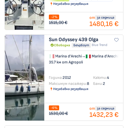
Незабавна резервация
-2%
от
за седмица
1480,16 €
1515,00 €
Sun Odyssey 439
Olga
Blue Trend
Свободна
Беърбоут
Marina d'Arechi
→
Marina d'Arechi
35.7 км от Agropoli
Година:
2012
Каюти:
4
Максимум пасажери:
8
Бани:
2
Незабавна резервация
-6%
от
за седмица
1432,23 €
1530,00 €