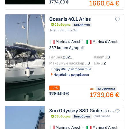
1660,64 €
1774,00 €
Oceanis 40.1
Aries
Свободна
Беърбоут
North Sardinia Sail
Marina d'Arechi
→
Marina d'Arechi
35.7 км от Agropoli
Година:
2021
Каюти:
3
Максимум пасажери:
8
Бани:
2
Подрулващо устройство
Незабавна резервация
-2%
от
за седмица
1739,06 €
1780,00 €
Sun Odyssey 380
Giulietta e Romeo - Comfort line
Spartivento
Свободна
Беърбоут
Marina d'Arechi
→
Marina d'Arechi