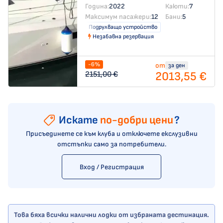
Година:
2022
Каюти:
7
Максимум пасажери:
12
Бани:
5
Подрулващо устройство
Незабавна резервация
-6%
от
за ден
2013,55 €
2151,00 €
Искате
по-добри цени
?
Присъединете се към клуба и отключете екслузивни
отстъпки само за потребители.
Вход / Регистрация
Това бяха всички налични лодки от избраната дестинация.