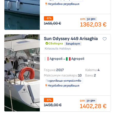
Незабавна резервация
-6%
от
за ден
1362,03 €
1455,00 €
Sun Odyssey 449
Arisaghia
Свободна
Беърбоут
Kiriacoulis Holidays
Agropoli
→
Agropoli
Година:
2017
Каюти:
4
Максимум пасажери:
10
Бани:
2
Подрулващо устройство
Незабавна резервация
-6%
от
за ден
1402,28 €
1498,00 €