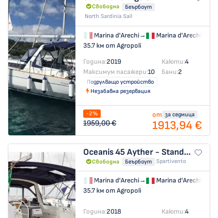
Свободна
Беърбоут
North Sardinia Sail
Marina d'Arechi
→
Marina d'Arechi
35.7 км от Agropoli
Година:
2019
Каюти:
4
Максимум пасажери:
10
Бани:
2
Подрулващо устройство
Незабавна резервация
-2%
от
за седмица
1913,94 €
1959,00 €
Oceanis 45
Ayther - Standard line
Spartivento
Свободна
Беърбоут
Marina d'Arechi
→
Marina d'Arechi
35.7 км от Agropoli
Година:
2018
Каюти:
4