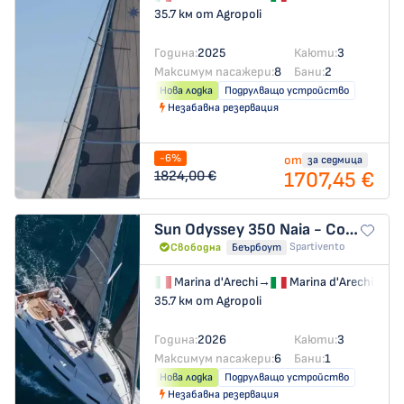
35.7 км от Agropoli
Година:
2025
Каюти:
3
Максимум пасажери:
8
Бани:
2
Нова лодка
Подрулващо устройство
Незабавна резервация
-6%
от
за седмица
1707,45 €
1824,00 €
Sun Odyssey 350
Naia - Comfort line
Spartivento
Свободна
Беърбоут
Marina d'Arechi
→
Marina d'Arechi
35.7 км от Agropoli
Година:
2026
Каюти:
3
Максимум пасажери:
6
Бани:
1
Нова лодка
Подрулващо устройство
Незабавна резервация