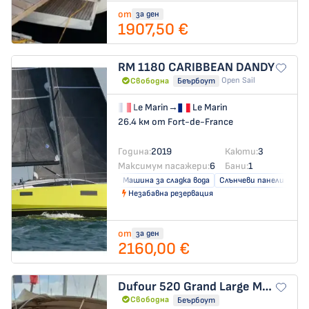
от
за ден
1907,50 €
RM 1180
CARIBBEAN DANDY
Open Sail
Свободна
Беърбоут
Le Marin
→
Le Marin
26.4 км от Fort-de-France
Година:
2019
Каюти:
3
Максимум пасажери:
6
Бани:
1
Машина за сладка вода
Слънчеви панели
Незабавна резервация
от
за ден
2160,00 €
Dufour 520 Grand Large
MOBY SICK
Свободна
Беърбоут