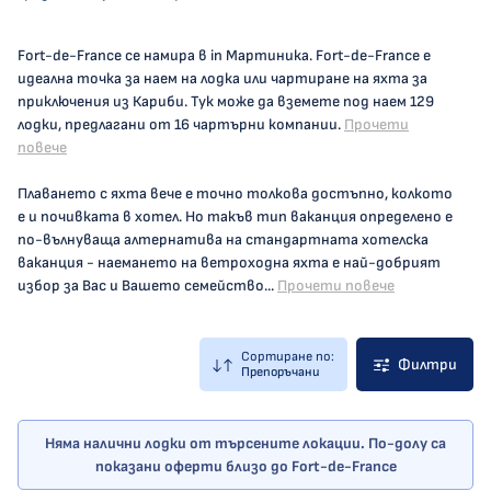
Fort-de-France се намира в in Мартиника. Fort-de-France е
идеална точка за наем на лодка или чартиране на яхта за
приключения из Кариби. Тук може да вземете под наем 129
лодки, предлагани от 16 чартърни компании.
Прочети
повече
Плаването с яхта вече е точно толкова достъпно, колкото
е и почивката в хотел. Но такъв тип ваканция определено е
по-вълнуваща алтернатива на стандартната хотелска
ваканция - наемането на ветроходна яхта е най-добрият
избор за Вас и Вашето семейство...
Прочети повече
Сортиране по:
Филтри
Препоръчани
Няма налични лодки от търсените локации. По-долу са
показани оферти близо до Fort-de-France