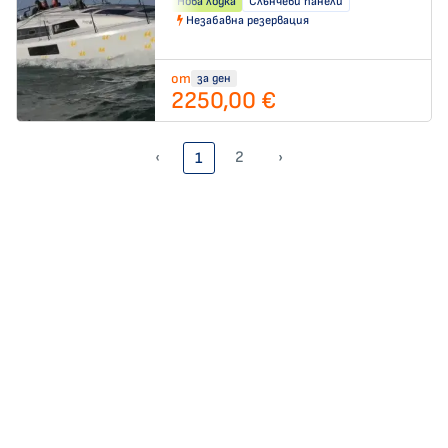
Нова лодка
Слънчеви панели
Незабавна резервация
от
за ден
2250,00 €
‹
2
›
1