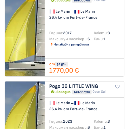
Open Sail
Свободна
Беърбоут
Le Marin
→
Le Marin
26.4 км от Fort-de-France
Година:
2017
Каюти:
3
Максимум пасажери:
6
Бани:
1
Незабавна резервация
от
за ден
1770,00 €
Pogo 36
LITTLE WING
Open Sail
Свободна
Беърбоут
Le Marin
→
Le Marin
26.4 км от Fort-de-France
Година:
2023
Каюти:
3
Максимум пасажери:
6
Бани:
1