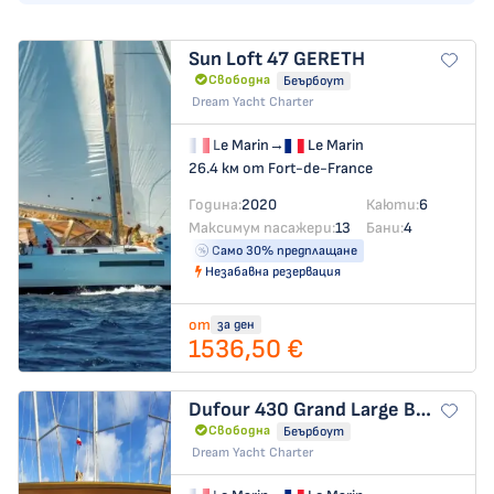
Sun Loft 47
GERETH
Свободна
Беърбоут
Dream Yacht Charter
Le Marin
→
Le Marin
26.4 км от Fort-de-France
Година:
2020
Каюти:
6
Максимум пасажери:
13
Бани:
4
Само 30% предплащане
Незабавна резервация
от
за ден
1536,50 €
Dufour 430 Grand Large
BESRA
Свободна
Беърбоут
Dream Yacht Charter