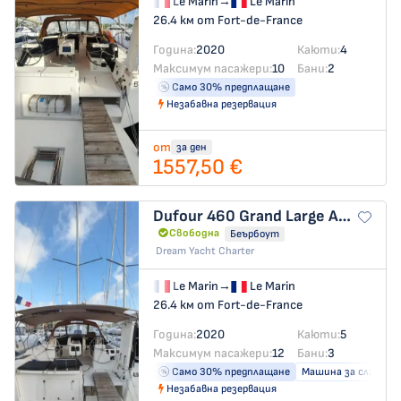
Le Marin
→
Le Marin
26.4 км от Fort-de-France
Година:
2020
Каюти:
4
Максимум пасажери:
10
Бани:
2
Само 30% предплащане
Незабавна резервация
от
за ден
1557,50 €
Dufour 460 Grand Large
ALBATROSS
Свободна
Беърбоут
Dream Yacht Charter
Le Marin
→
Le Marin
26.4 км от Fort-de-France
Година:
2020
Каюти:
5
Максимум пасажери:
12
Бани:
3
Само 30% предплащане
Машина за сладка в
Незабавна резервация