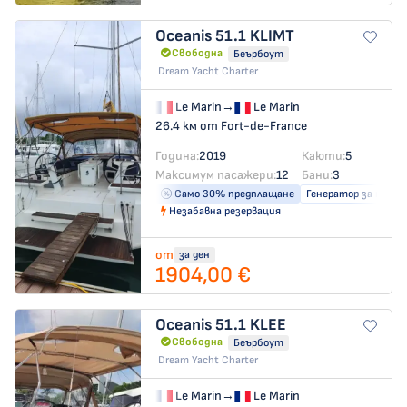
Oceanis 51.1
KLIMT
Свободна
Беърбоут
Dream Yacht Charter
Le Marin
→
Le Marin
26.4 км от Fort-de-France
Година:
2019
Каюти:
5
Максимум пасажери:
12
Бани:
3
Само 30% предплащане
Генератор за ток
Незабавна резервация
от
за ден
1904,00 €
Oceanis 51.1
KLEE
Свободна
Беърбоут
Dream Yacht Charter
Le Marin
→
Le Marin