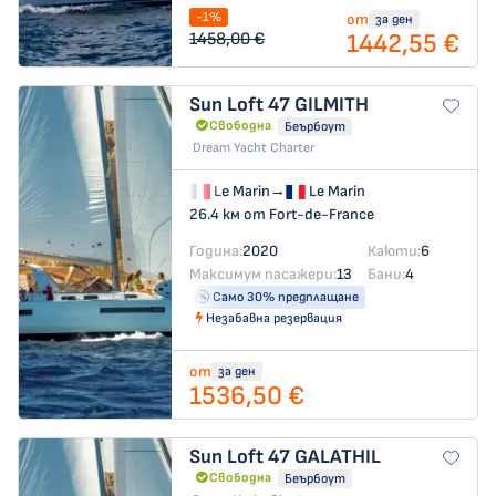
-1%
от
за ден
1442,55 €
1458,00 €
Sun Loft 47
GILMITH
Свободна
Беърбоут
Dream Yacht Charter
Le Marin
→
Le Marin
26.4 км от Fort-de-France
Година:
2020
Каюти:
6
Максимум пасажери:
13
Бани:
4
Само 30% предплащане
Незабавна резервация
от
за ден
1536,50 €
Sun Loft 47
GALATHIL
Свободна
Беърбоут