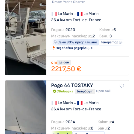
Dream Yacht Charter
Le Marin
→
Le Marin
26.4 км от Fort-de-France
Година:
2020
Каюти:
5
Максимум пасажери:
12
Бани:
3
Само 30% предплащане
Генератор за ток
Незабавна резервация
от
за ден
2217,50 €
Pogo 44
TOSTAKY
Open Sail
Свободна
Беърбоут
Le Marin
→
Le Marin
26.4 км от Fort-de-France
Година:
2024
Каюти:
4
Максимум пасажери:
8
Бани:
2