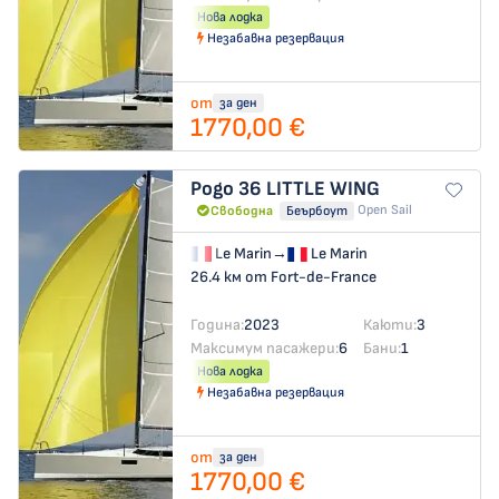
Нова лодка
Незабавна резервация
от
за ден
1770,00 €
Pogo 36
LITTLE WING
Open Sail
Свободна
Беърбоут
Le Marin
→
Le Marin
26.4 км от Fort-de-France
Година:
2023
Каюти:
3
Максимум пасажери:
6
Бани:
1
Нова лодка
Незабавна резервация
от
за ден
1770,00 €