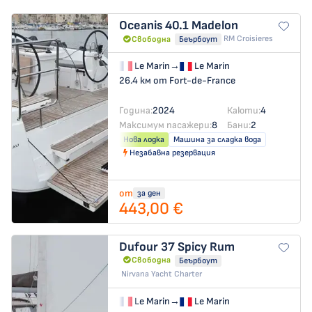
Oceanis 40.1
Madelon
RM Croisieres
Свободна
Беърбоут
Le Marin
→
Le Marin
26.4 км от Fort-de-France
Година:
2024
Каюти:
4
Максимум пасажери:
8
Бани:
2
Нова лодка
Машина за сладка вода
Незабавна резервация
от
за ден
443,00 €
Dufour 37
Spicy Rum
Свободна
Беърбоут
Nirvana Yacht Charter
Le Marin
→
Le Marin