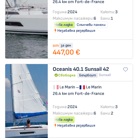
26.4 км от Fort-de-France
Година:
2024
Каюти:
3
Максимум пасажери:
6
Бани:
1
Нова лодка
Слънчеви панели
Незабавна резервация
от
за ден
447,00 €
Oceanis 40.1
Sunsail 42
Sunsail
Свободна
Беърбоут
Le Marin
→
Le Marin
26.4 км от Fort-de-France
Година:
2024
Каюти:
3
Максимум пасажери:
6
Бани:
2
Нова лодка
Незабавна резервация