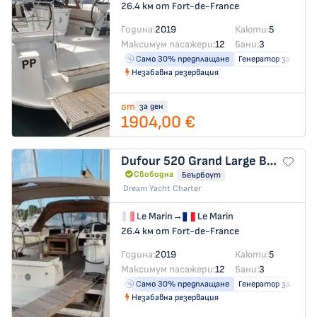
26.4 км от Fort-de-France
Година:
2019
Каюти:
5
Максимум пасажери:
12
Бани:
3
Само 30% предплащане
Генератор за ток
Незабавна резервация
от
за ден
1904,00 €
Dufour 520 Grand Large
BRAQUE
Свободна
Беърбоут
Dream Yacht Charter
Le Marin
→
Le Marin
26.4 км от Fort-de-France
Година:
2019
Каюти:
5
Максимум пасажери:
12
Бани:
3
Само 30% предплащане
Генератор за ток
Незабавна резервация