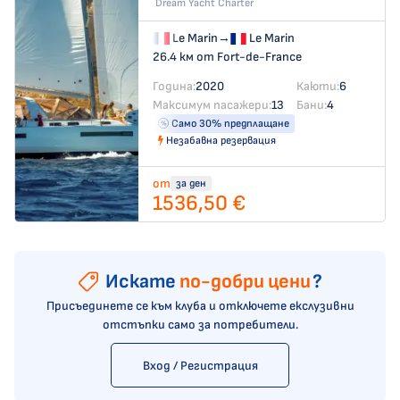
Dream Yacht Charter
Le Marin
→
Le Marin
26.4 км от Fort-de-France
Година:
2020
Каюти:
6
Максимум пасажери:
13
Бани:
4
Само 30% предплащане
Незабавна резервация
от
за ден
1536,50 €
Искате
по-добри цени
?
Присъединете се към клуба и отключете екслузивни
отстъпки само за потребители.
Вход / Регистрация