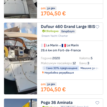
от
за ден
1704,50 €
Dufour 460 Grand Large
IBIS
Свободна
Беърбоут
Dream Yacht Charter
Le Marin
→
Le Marin
26.4 км от Fort-de-France
Година:
2020
Каюти:
5
Максимум пасажери:
12
Бани:
3
Само 30% предплащане
Машина за сладка в
Незабавна резервация
от
за ден
1704,50 €
Pogo 36
Aminata