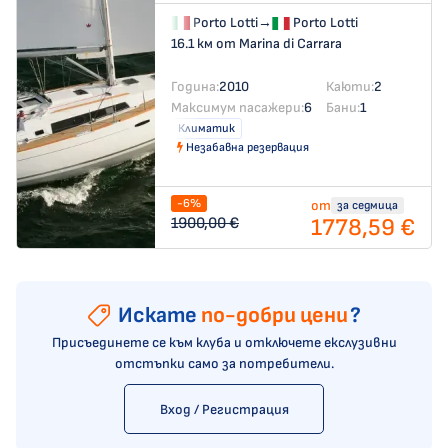
Porto Lotti
→
Porto Lotti
16.1 км от Marina di Carrara
Година:
2010
Каюти:
2
Максимум пасажери:
6
Бани:
1
Климатик
Незабавна резервация
-6%
от
за седмица
1778,59 €
1900,00 €
Искате
по-добри цени
?
Присъединете се към клуба и отключете екслузивни
отстъпки само за потребители.
Вход / Регистрация