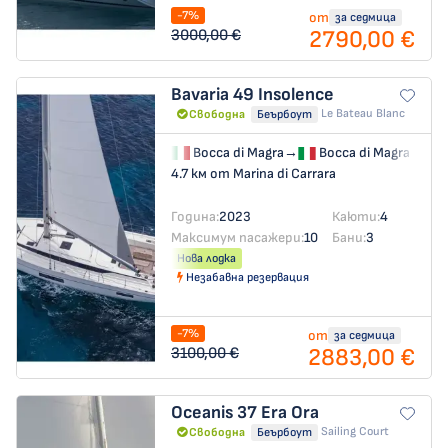
-7%
от
за седмица
2790,00 €
3000,00 €
Bavaria 49
Insolence
Le Bateau Blanc
Свободна
Беърбоут
Bocca di Magra
→
Bocca di Magra
4.7 км от Marina di Carrara
Година:
2023
Каюти:
4
Максимум пасажери:
10
Бани:
3
Нова лодка
Незабавна резервация
-7%
от
за седмица
2883,00 €
3100,00 €
Oceanis 37
Era Ora
Sailing Court
Свободна
Беърбоут