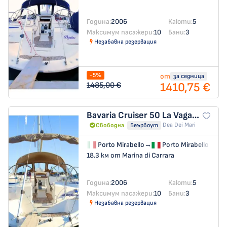
Година:
2006
Каюти:
5
Максимум пасажери:
10
Бани:
3
Незабавна резервация
-5%
от
за седмица
1410,75 €
1485,00 €
Bavaria Cruiser 50
La Vagabonda
Dea Dei Mari
Свободна
Беърбоут
Porto Mirabello
→
Porto Mirabello
18.3 км от Marina di Carrara
Година:
2006
Каюти:
5
Максимум пасажери:
10
Бани:
3
Незабавна резервация