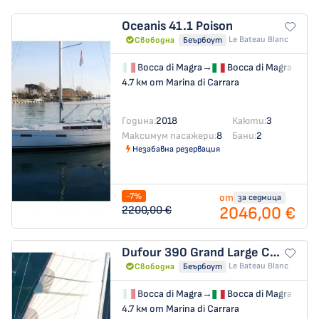
Oceanis 41.1
Poison
Le Bateau Blanc
Свободна
Беърбоут
Bocca di Magra
→
Bocca di Magra
4.7 км от Marina di Carrara
Година:
2018
Каюти:
3
Максимум пасажери:
8
Бани:
2
Незабавна резервация
-7%
от
за седмица
2046,00 €
2200,00 €
Dufour 390 Grand Large
Cuir Noir
Le Bateau Blanc
Свободна
Беърбоут
Bocca di Magra
→
Bocca di Magra
4.7 км от Marina di Carrara