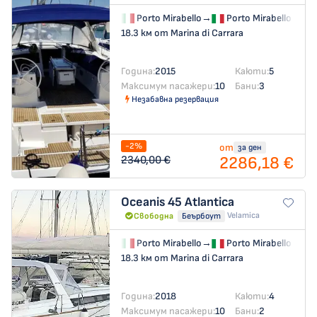
Porto Mirabello
→
Porto Mirabello
18.3 км от Marina di Carrara
Година:
2015
Каюти:
5
Максимум пасажери:
10
Бани:
3
Незабавна резервация
-2%
от
за ден
2286,18 €
2340,00 €
Oceanis 45
Atlantica
Velamica
Свободна
Беърбоут
Porto Mirabello
→
Porto Mirabello
18.3 км от Marina di Carrara
Година:
2018
Каюти:
4
Максимум пасажери:
10
Бани:
2