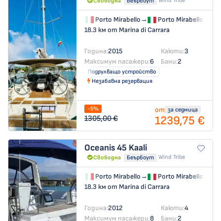
Wind Tribe
Свободна
Беърбоут
Porto Mirabello
→
Porto Mirabello
18.3 км от Marina di Carrara
Година:
2015
Каюти:
3
Максимум пасажери:
6
Бани:
2
Подрулващо устройство
Незабавна резервация
-5%
от
за седмица
1239,75 €
1305,00 €
Oceanis 45
Kaali
Wind Tribe
Свободна
Беърбоут
Porto Mirabello
→
Porto Mirabello
18.3 км от Marina di Carrara
Година:
2012
Каюти:
4
Максимум пасажери:
8
Бани:
2