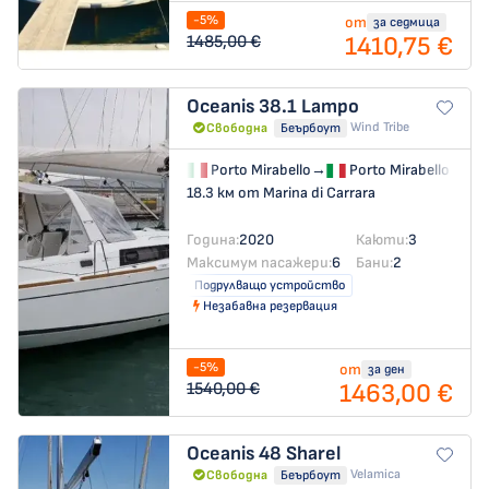
-5%
от
за седмица
1410,75 €
1485,00 €
Oceanis 38.1
Lampo
Wind Tribe
Свободна
Беърбоут
Porto Mirabello
→
Porto Mirabello
18.3 км от Marina di Carrara
Година:
2020
Каюти:
3
Максимум пасажери:
6
Бани:
2
Подрулващо устройство
Незабавна резервация
-5%
от
за ден
1463,00 €
1540,00 €
Oceanis 48
Sharel
Velamica
Свободна
Беърбоут