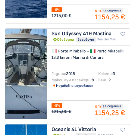
-5%
от
за седмица
1154,25 €
1215,00 €
Sun Odyssey 419
Mastina
Dea Dei Mari
Свободна
Беърбоут
Porto Mirabello
→
Porto Mirabello
18.3 км от Marina di Carrara
Година:
2018
Каюти:
3
Максимум пасажери:
8
Бани:
2
Незабавна резервация
-5%
от
за седмица
1154,25 €
1215,00 €
Oceanis 41
Vittoria