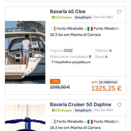
Bavaria 45
Cloe
Dea Dei Mari
Свободна
Беърбоут
Porto Mirabello
→
Porto Mirabello
18.3 км от Marina di Carrara
Година:
2012
Каюти:
4
Максимум пасажери:
8
Бани:
4
Незабавна резервация
-5%
от
за седмица
1325,25 €
1395,00 €
Bavaria Cruiser 50
Daphne
Dea Dei Mari
Свободна
Беърбоут
Porto Mirabello
→
Porto Mirabello
18.3 км от Marina di Carrara