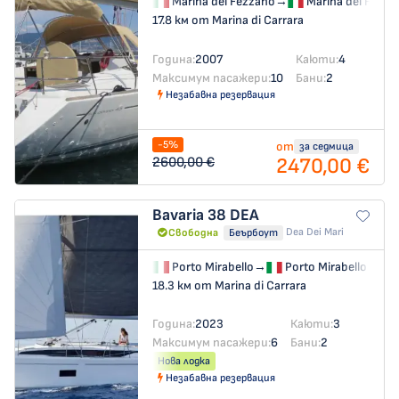
Marina del Fezzano
→
Marina del Fezza
17.8 км от Marina di Carrara
Година:
2007
Каюти:
4
Максимум пасажери:
10
Бани:
2
Незабавна резервация
-5%
от
за седмица
2470,00 €
2600,00 €
Bavaria 38
DEA
Dea Dei Mari
Свободна
Беърбоут
Porto Mirabello
→
Porto Mirabello
18.3 км от Marina di Carrara
Година:
2023
Каюти:
3
Максимум пасажери:
6
Бани:
2
Нова лодка
Незабавна резервация