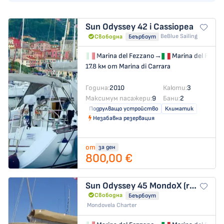
Sun Odyssey 42 i
Cassiopea
BeBlue Sailing
Свободна
Беърбоут
Marina del Fezzano
→
Marina del Fezza
17.8 км от Marina di Carrara
Година:
2010
Каюти:
3
Максимум пасажери:
9
Бани:
2
Подрулващо устройство
Климатик
Незабавна резервация
от
за ден
800,00 €
Sun Odyssey 45
MondoX (refit 2019)
Свободна
Беърбоут
Mondovela Charter