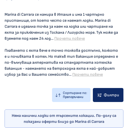
Marina di Carrara се намира в Италия и има 1 чартърно
пристанище, от което често се наемат лодки. Marina di
Carrara е идеална точка за наем на лодка или чартиране на
яхта за приключения из Тоскана / Лигурско море. Тук може да
вземете под наем 24 лод...
Прочети повече
Плаването с яхта вече е точно толкова достъпно, колкото
е и почивката в хотел. Но такъв тип ваканция определено е
по-вълнуваща алтернатива на стандартната хотелска
ваканция - наемането на ветроходна яхта е най-добрият
избор за Вас и Вашето семейство...
Прочети повече
Сортиране по:
Филтри
Препоръчани
Няма налични лодки от търсените локации. По-долу са
показани оферти близо до Marina di Carrara