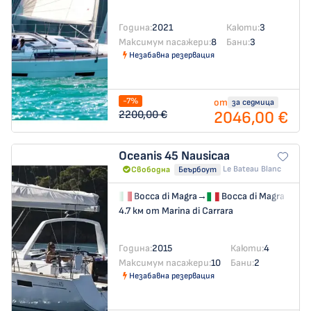
Година:
2021
Каюти:
3
Максимум пасажери:
8
Бани:
3
Незабавна резервация
-7%
от
за седмица
2046,00 €
2200,00 €
Oceanis 45
Nausicaa
Le Bateau Blanc
Свободна
Беърбоут
Bocca di Magra
→
Bocca di Magra
4.7 км от Marina di Carrara
Година:
2015
Каюти:
4
Максимум пасажери:
10
Бани:
2
Незабавна резервация