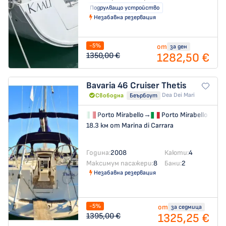
Подрулващо устройство
Незабавна резервация
-5%
от
за ден
1282,50 €
1350,00 €
Bavaria 46 Cruiser
Thetis
Dea Dei Mari
Свободна
Беърбоут
Porto Mirabello
→
Porto Mirabello
18.3 км от Marina di Carrara
Година:
2008
Каюти:
4
Максимум пасажери:
8
Бани:
2
Незабавна резервация
-5%
от
за седмица
1325,25 €
1395,00 €