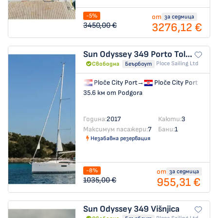
-5%
от
за седмица
3276,12 €
3450,00 €
Sun Odyssey 349
Porto Tolero
Ploce Sailing Ltd
Свободна
Беърбоут
Ploče City Port
→
Ploče City Port
35.6 км от Podgora
Година:
2017
Каюти:
3
Максимум пасажери:
7
Бани:
1
Незабавна резервация
-8%
от
за седмица
955,31 €
1035,00 €
Sun Odyssey 349
Višnjica