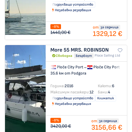
Подрулващо устройство
Незабавна резервация
-8%
от
за седмица
1329,12 €
1440,00 €
More 55
MRS. ROBINSON
Ploce Sailing Ltd
Свободна
Беърбоут
Ploče City Port
→
Ploče City Port
35.6 км от Podgora
Година:
2016
Каюти:
6
Максимум пасажери:
12
Бани:
4
Подрулващо устройство
Климатик
Незабавна резервация
-8%
от
за седмица
3156,66 €
3420,00 €