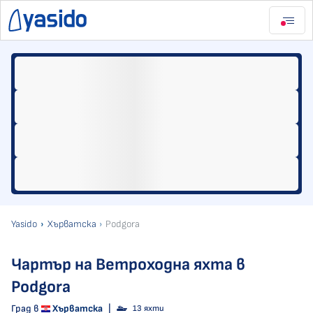
Yasido
Хърватска
Podgora
Чартър на Ветроходна яхта в
Podgora
Град в
Хърватска
|
13 яхти