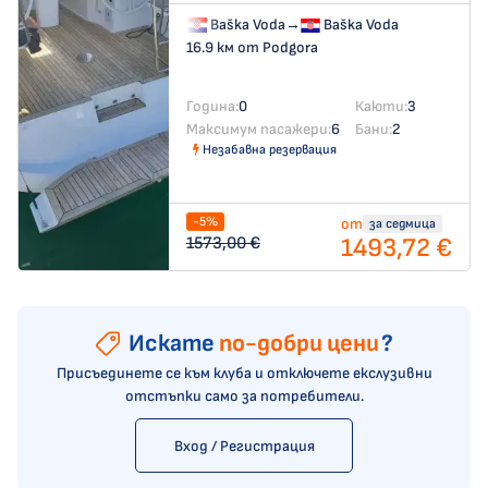
Baška Voda
→
Baška Voda
16.9 км от Podgora
Година:
0
Каюти:
3
Максимум пасажери:
6
Бани:
2
Незабавна резервация
-5%
от
за седмица
1493,72 €
1573,00 €
Искате
по-добри цени
?
Присъединете се към клуба и отключете екслузивни
отстъпки само за потребители.
Вход / Регистрация