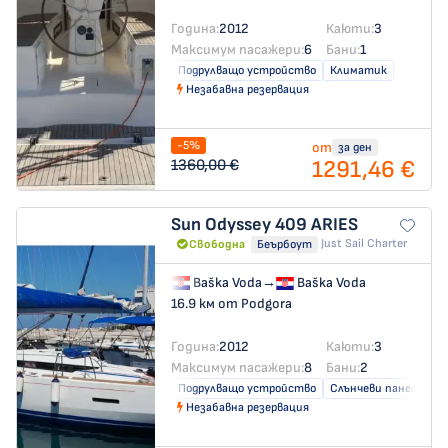
Година:
2012
Каюти:
3
Максимум пасажери:
6
Бани:
1
Подрулващо устройство
Климатик
Незабавна резервация
-5%
от
за ден
1291,46 €
1360,00 €
Sun Odyssey 409
ARIES
Just Sail Charter
Свободна
Беърбоут
Baška Voda
→
Baška Voda
16.9 км от Podgora
Година:
2012
Каюти:
3
Максимум пасажери:
8
Бани:
2
Подрулващо устройство
Слънчеви панели
Незабавна резервация