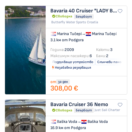
Bavaria 40 Cruiser
"LADY BUTTERFLY"
Свободна
Беърбоут
Butterfly Water Sports Croatia
Marina Tučepi
→
Marina Tučepi
3.1 км от Podgora
Година:
2009
Каюти:
3
Максимум пасажери:
6
Бани:
2
Подрулващо устройство
Слънчеви панели
Незабавна резервация
от
за ден
308,00 €
Bavaria Cruiser 36
Nemo
Just Sail Charter
Свободна
Беърбоут
Baška Voda
→
Baška Voda
16.9 км от Podgora