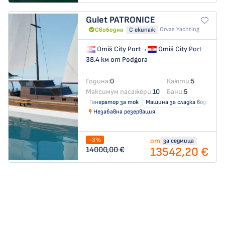
Gulet
PATRONICE
Orvas Yachting
Свободна
С екипаж
Omiš City Port
→
Omiš City Port
38.4 км от Podgora
Година:
0
Каюти:
5
Максимум пасажери:
10
Бани:
5
Генератор за ток
Машина за сладка вода
Кл
Незабавна резервация
-3%
от
за седмица
13542,20 €
14000,00 €