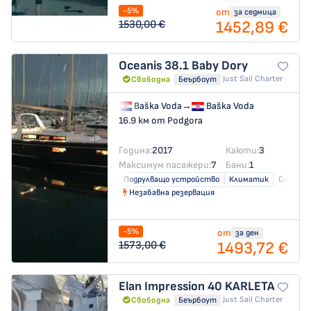
-5%
от
за седмица
1452,89 €
1530,00 €
Oceanis 38.1
Baby Dory
Just Sail Charter
Свободна
Беърбоут
Baška Voda
→
Baška Voda
16.9 км от Podgora
Година:
2017
Каюти:
3
Максимум пасажери:
7
Бани:
1
Подрулващо устройство
Климатик
Слънчев
Незабавна резервация
-5%
от
за ден
1493,72 €
1573,00 €
Elan Impression 40
KARLETA
Just Sail Charter
Свободна
Беърбоут