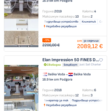
16.9 км от Podgora
Година:
2019
Каюти:
4
Максимум пасажери:
10
Бани:
2
Подрулващо устройство
Климатик
Слънчев
Незабавна резервация
-5%
от
за седмица
2089,12 €
2200,00 €
Elan Impression 50
FINES DE CLAIRES
Just Sail Charter
Свободна
Беърбоут
Baška Voda
→
Baška Voda
16.9 км от Podgora
Година:
2018
Каюти:
6
Максимум пасажери:
12
Бани:
3
Генератор за ток
Подрулващо устройство
Незабавна резервация