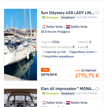
Sun Odyssey 439
LADY LINDA
Just Sail Charter
Свободна
Беърбоут
Baška Voda
→
Baška Voda
16.9 км от Podgora
Година:
2014
Каюти:
3
Максимум пасажери:
8
Бани:
2
Генератор за ток
Подрулващо устройство
Незабавна резервация
-5%
от
за седмица
1775,75 €
1870,00 €
Elan 45 Impression
" MONACO "
Just Sail Charter
Свободна
Беърбоут
Baška Voda
→
Baška Voda