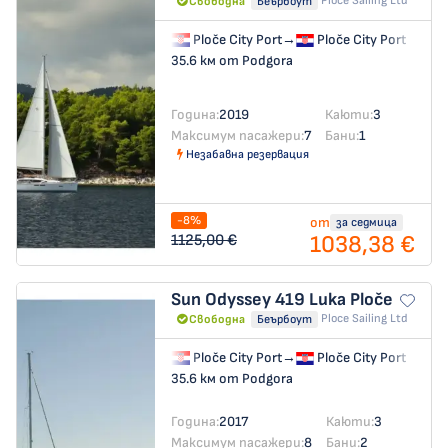
Ploce Sailing Ltd
Свободна
Беърбоут
Ploče City Port
→
Ploče City Port
35.6 км от Podgora
Година:
2019
Каюти:
3
Максимум пасажери:
7
Бани:
1
Незабавна резервация
-8%
от
за седмица
1038,38 €
1125,00 €
Sun Odyssey 419
Luka Ploče
Ploce Sailing Ltd
Свободна
Беърбоут
Ploče City Port
→
Ploče City Port
35.6 км от Podgora
Година:
2017
Каюти:
3
Максимум пасажери:
8
Бани:
2