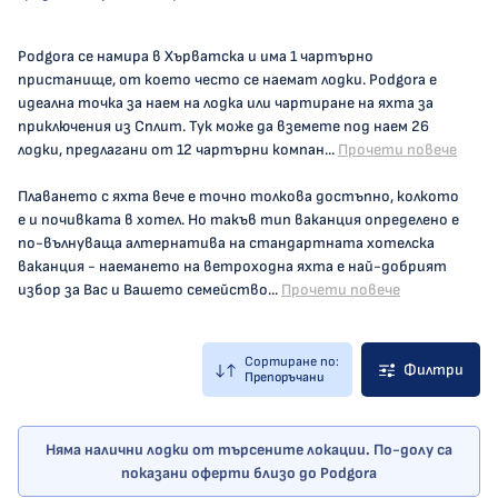
Podgora се намира в Хърватска и има 1 чартърно
пристанище, от което често се наемат лодки. Podgora е
идеална точка за наем на лодка или чартиране на яхта за
приключения из Сплит. Тук може да вземете под наем 26
лодки, предлагани от 12 чартърни компан...
Прочети повече
Плаването с яхта вече е точно толкова достъпно, колкото
е и почивката в хотел. Но такъв тип ваканция определено е
по-вълнуваща алтернатива на стандартната хотелска
ваканция - наемането на ветроходна яхта е най-добрият
избор за Вас и Вашето семейство...
Прочети повече
Сортиране по:
Филтри
Препоръчани
Няма налични лодки от търсените локации. По-долу са
показани оферти близо до Podgora