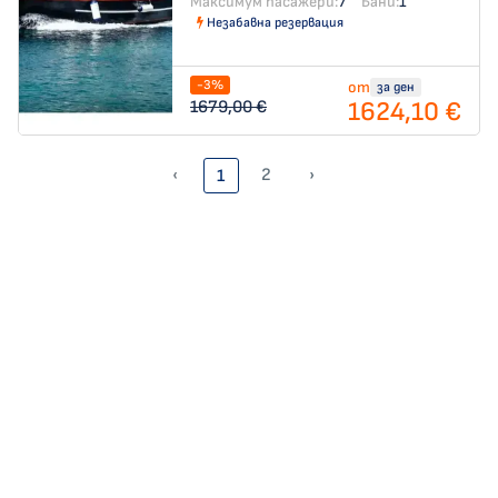
Максимум пасажери:
7
Бани:
1
Незабавна резервация
-3%
от
за ден
1624,10 €
1679,00 €
‹
2
›
1