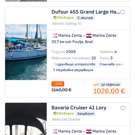
Dufour 455 Grand Large
Hauraki (refit: 2025, new engine and solar panels)
Свободна
С екипаж
Adriatic Sailing TO
Marina Zenta
→
Marina Zenta
35.7 км от Povlja, Brač
Година:
2009
Каюти:
4
Максимум пасажери:
10
Бани:
3
Подрулващо устройство
Слънчеви панели
Незабавна резервация
-10%
от
за седмица
1026,00 €
1140,00 €
Bavaria Cruiser 41
Lory
Свободна
Беърбоут
Adria Sail Charter
Marina Zenta
→
Marina Zenta