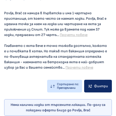
Povlja, Brač се намира в Хърватска и има 1 чартърно
пристанище, от което често се наемат лодки. Povlja, Brač е
идеална точка за наем на лодка или чартиране на яхта за
приключения из Сплит. Тук може да вземете под наем 57
лодки, предлагани от 27 чартъ...
Прочети повече
Плаването с яхта вече е точно толкова достъпно, колкото
е и почивката в хотел. Но такъв тип ваканция определено е
по-вълнуваща алтернатива на стандартната хотелска
ваканция - наемането на ветроходна яхта е най-добрият
избор за Вас и Вашето семейство...
Прочети повече
Сортиране по:
Филтри
Препоръчани
Няма налични лодки от търсените локации. По-долу са
показани оферти близо до Povlja, Brač