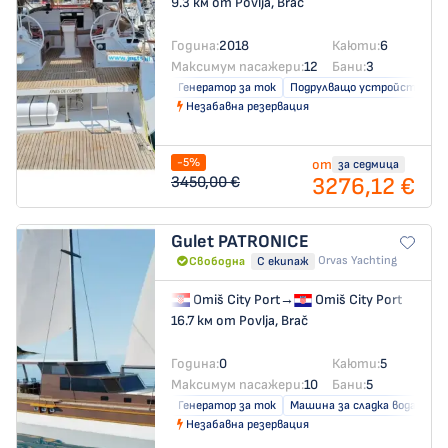
9.3 км от Povlja, Brač
Година:
2018
Каюти:
6
Максимум пасажери:
12
Бани:
3
Генератор за ток
Подрулващо устройство
Незабавна резервация
-5%
от
за седмица
3276,12 €
3450,00 €
Gulet
PATRONICE
Orvas Yachting
Свободна
С екипаж
Omiš City Port
→
Omiš City Port
16.7 км от Povlja, Brač
Година:
0
Каюти:
5
Максимум пасажери:
10
Бани:
5
Генератор за ток
Машина за сладка вода
Кл
Незабавна резервация