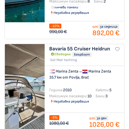
Максимум пасажери:
8
Бани:
2
Слънчеви панели
Незабавна резервация
-10%
от
за седмица
892,00 €
990,00 €
Bavaria 55 Cruiser
Heidrun
Свободна
Беърбоут
Sail Med Yachting
Marina Zenta
→
Marina Zenta
35.7 км от Povlja, Brač
Година:
2010
Каюти:
5
Максимум пасажери:
10
Бани:
3
Незабавна резервация
-5%
от
за ден
1026,00 €
1080,00 €