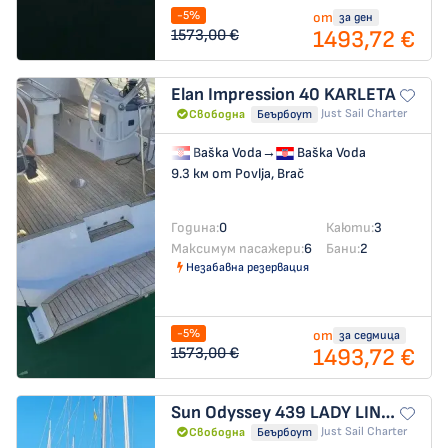
-5%
от
за ден
1493,72 €
1573,00 €
Elan Impression 40
KARLETA
Just Sail Charter
Свободна
Беърбоут
Baška Voda
→
Baška Voda
9.3 км от Povlja, Brač
Година:
0
Каюти:
3
Максимум пасажери:
6
Бани:
2
Незабавна резервация
-5%
от
за седмица
1493,72 €
1573,00 €
Sun Odyssey 439
LADY LINDA
Just Sail Charter
Свободна
Беърбоут