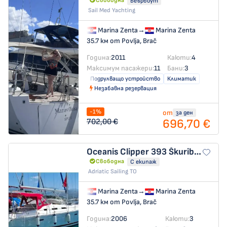
Свободна
Беърбоут
Sail Med Yachting
Marina Zenta
→
Marina Zenta
35.7 км от Povlja, Brač
Година:
2011
Каюти:
4
Максимум пасажери:
11
Бани:
3
Подрулващо устройство
Климатик
Незабавна резервация
-1%
от
за ден
696,70 €
702,00 €
Oceanis Clipper 393
Škuribanda (refit: 2026, new engine and solar panels)
Свободна
С екипаж
Adriatic Sailing TO
Marina Zenta
→
Marina Zenta
35.7 км от Povlja, Brač
Година:
2006
Каюти:
3