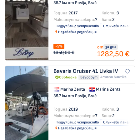
35.7 км от Povlja, Brač
Година:
2017
Каюти:
3
Максимум пасажери:
7
Бани:
2
Подрулващо устройство
Слънчеви панели
Незабавна резервация
-5%
от
за ден
1282,50 €
1350,00 €
Bavaria Cruiser 41
Livka IV
Armano Nautika
Свободна
Беърбоут
Marina Zenta
→
Marina Zenta
35.7 км от Povlja, Brač
Година:
2019
Каюти:
3
Максимум пасажери:
7
Бани:
2
Подрулващо устройство
Слънчеви панели
Незабавна резервация