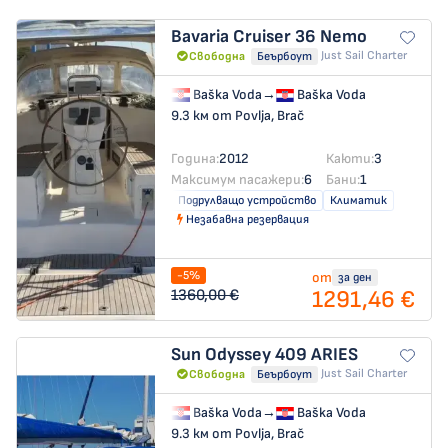
Bavaria Cruiser 36
Nemo
Just Sail Charter
Свободна
Беърбоут
Baška Voda
→
Baška Voda
9.3 км от Povlja, Brač
Година:
2012
Каюти:
3
Максимум пасажери:
6
Бани:
1
Подрулващо устройство
Климатик
Незабавна резервация
-5%
от
за ден
1291,46 €
1360,00 €
Sun Odyssey 409
ARIES
Just Sail Charter
Свободна
Беърбоут
Baška Voda
→
Baška Voda
9.3 км от Povlja, Brač