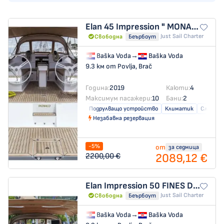
Elan 45 Impression
" MONACO "
Just Sail Charter
Свободна
Беърбоут
Baška Voda
→
Baška Voda
9.3 км от Povlja, Brač
Година:
2019
Каюти:
4
Максимум пасажери:
10
Бани:
2
Подрулващо устройство
Климатик
Слънчев
Незабавна резервация
-5%
от
за седмица
2089,12 €
2200,00 €
Elan Impression 50
FINES DE CLAIRES
Just Sail Charter
Свободна
Беърбоут
Baška Voda
→
Baška Voda