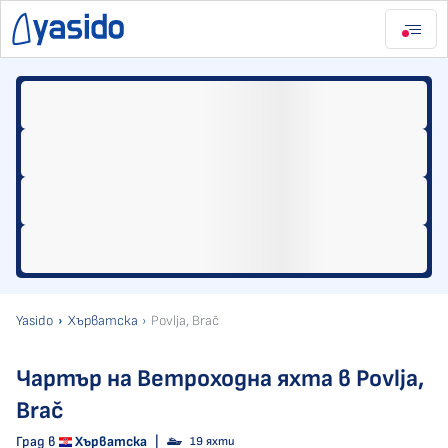
Yasido
Хърватска
Povlja, Brač
Чартър на Ветроходна яхта в Povlja,
Brač
Град в
Хърватска
|
19 яхти