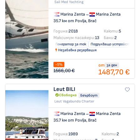
Sail Med Yachting
Marina Zenta
→
Marina Zenta
35.7 км от Povlja, Brač
Година:
2018
Каюти:
5
Максимум пасажери:
13
Бани:
2
Генератор за ток
Подрулващо устройство
Незабавна резервация
-5%
от
за ден
1487,70 €
1566,00 €
Leut
BILI
Свободна
Беърбоут
Leut Vagabundo Charter
Marina Zenta
→
Marina Zenta
35.7 км от Povlja, Brač
Година:
1989
Каюти:
2