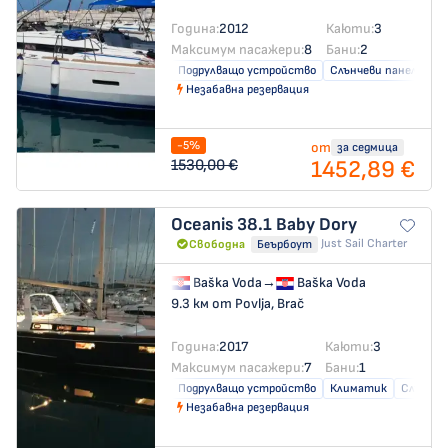
Година:
2012
Каюти:
3
Максимум пасажери:
8
Бани:
2
Подрулващо устройство
Слънчеви панели
Незабавна резервация
-5%
от
за седмица
1452,89 €
1530,00 €
Oceanis 38.1
Baby Dory
Just Sail Charter
Свободна
Беърбоут
Baška Voda
→
Baška Voda
9.3 км от Povlja, Brač
Година:
2017
Каюти:
3
Максимум пасажери:
7
Бани:
1
Подрулващо устройство
Климатик
Слънчев
Незабавна резервация