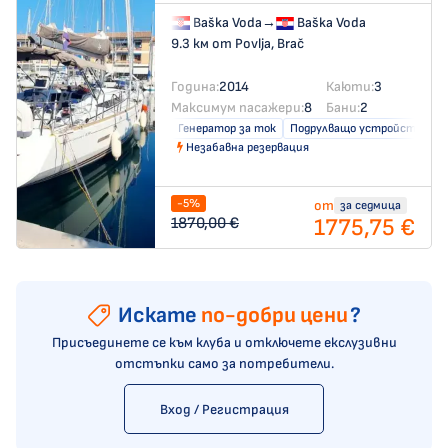
Baška Voda
→
Baška Voda
9.3 км от Povlja, Brač
Година:
2014
Каюти:
3
Максимум пасажери:
8
Бани:
2
Генератор за ток
Подрулващо устройство
Незабавна резервация
-5%
от
за седмица
1775,75 €
1870,00 €
Искате
по-добри цени
?
Присъединете се към клуба и отключете екслузивни
отстъпки само за потребители.
Вход / Регистрация