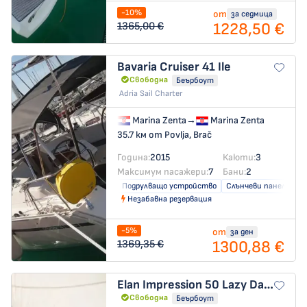
-10%
от
за седмица
1228,50 €
1365,00 €
Bavaria Cruiser 41
Ile
Свободна
Беърбоут
Adria Sail Charter
Marina Zenta
→
Marina Zenta
35.7 км от Povlja, Brač
Година:
2015
Каюти:
3
Максимум пасажери:
7
Бани:
2
Подрулващо устройство
Слънчеви панели
Незабавна резервация
-5%
от
за ден
1300,88 €
1369,35 €
Elan Impression 50
Lazy Days
Свободна
Беърбоут