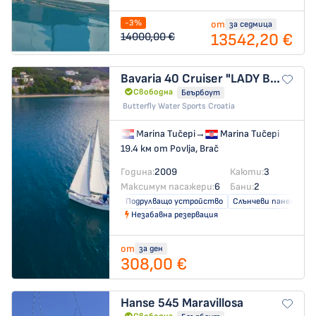
-3%
от
за седмица
13542,20 €
14000,00 €
Bavaria 40 Cruiser
"LADY BUTTERFLY"
Свободна
Беърбоут
Butterfly Water Sports Croatia
Marina Tučepi
→
Marina Tučepi
19.4 км от Povlja, Brač
Година:
2009
Каюти:
3
Максимум пасажери:
6
Бани:
2
Подрулващо устройство
Слънчеви панели
Незабавна резервация
от
за ден
308,00 €
Hanse 545
Maravillosa