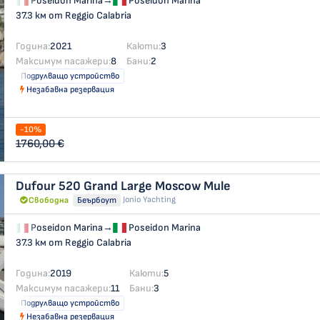
Poseidon Marina
→
Poseidon Marina
37.3 км от Reggio Calabria
Година:
2021
Каюти:
3
Максимум пасажери:
8
Бани:
2
Подрулващо устройство
Незабавна резервация
-10%
1760,00 €
Dufour 520 Grand Large
Moscow Mule
Jonio Yachting
Свободна
Беърбоут
Poseidon Marina
→
Poseidon Marina
37.3 км от Reggio Calabria
Година:
2019
Каюти:
5
Максимум пасажери:
11
Бани:
3
Подрулващо устройство
Незабавна резервация