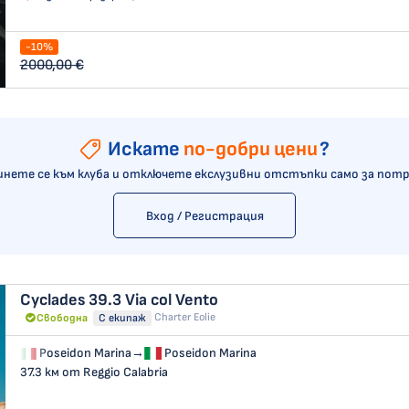
-10%
2000,00 €
Искате
по-добри цени
?
нете се към клуба и отключете екслузивни отстъпки само за пот
Вход / Регистрация
Cyclades 39.3
Via col Vento
Charter Eolie
Свободна
С екипаж
Poseidon Marina
→
Poseidon Marina
37.3 км от Reggio Calabria