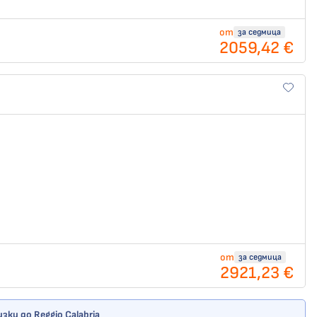
от
за седмица
2059,42 €
от
за седмица
2921,23 €
ки до Reggio Calabria