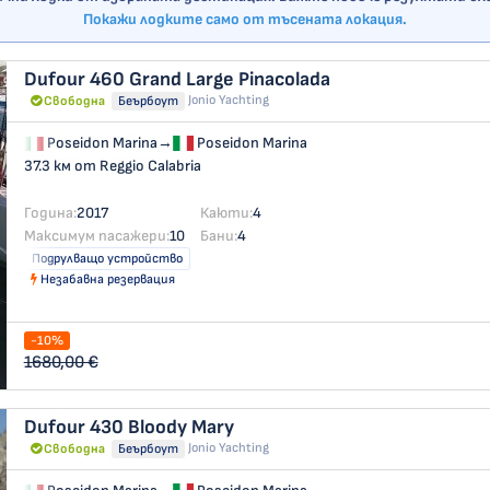
Покажи лодките само от тъсената локация.
Dufour 460 Grand Large
Pinacolada
Jonio Yachting
Свободна
Беърбоут
Poseidon Marina
→
Poseidon Marina
37.3 км от Reggio Calabria
Година:
2017
Каюти:
4
Максимум пасажери:
10
Бани:
4
Подрулващо устройство
Незабавна резервация
-10%
1680,00 €
Dufour 430
Bloody Mary
Jonio Yachting
Свободна
Беърбоут