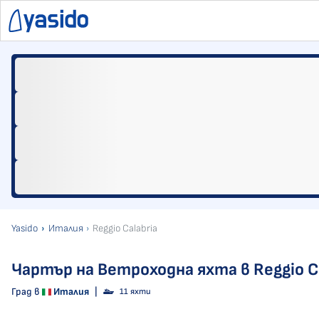
Yasido
Италия
Reggio Calabria
Чартър на Ветроходна яхта в Reggio Ca
Град в
Италия
|
11 яхти