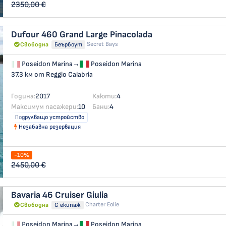
2350,00 €
Dufour 460 Grand Large
Pinacolada
Secret Bays
Свободна
Беърбоут
Poseidon Marina
→
Poseidon Marina
37.3 км от Reggio Calabria
Година:
2017
Каюти:
4
Максимум пасажери:
10
Бани:
4
Подрулващо устройство
Незабавна резервация
-10%
2450,00 €
Bavaria 46 Cruiser
Giulia
Charter Eolie
Свободна
С екипаж
Poseidon Marina
→
Poseidon Marina