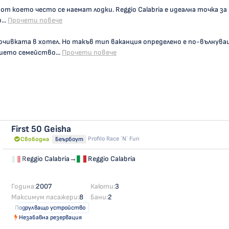
 от което често се наемат лодки. Reggio Calabria е идеална точка за
..
Прочети повече
почивката в хотел. Но такъв тип ваканция определено е по-вълну
шето семейство...
Прочети повече
First 50
Geisha
Profilo Race ´n´ Fun
Свободна
Беърбоут
Reggio Calabria
→
Reggio Calabria
Година:
2007
Каюти:
3
Максимум пасажери:
8
Бани:
2
Подрулващо устройство
Незабавна резервация