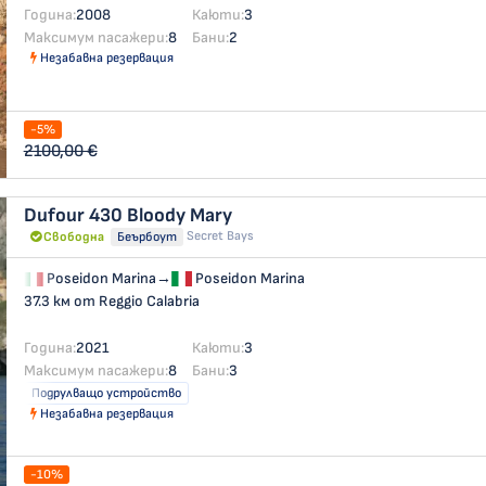
Година:
2008
Каюти:
3
Максимум пасажери:
8
Бани:
2
Незабавна резервация
-5%
2100,00 €
Dufour 430
Bloody Mary
Secret Bays
Свободна
Беърбоут
Poseidon Marina
→
Poseidon Marina
37.3 км от Reggio Calabria
Година:
2021
Каюти:
3
Максимум пасажери:
8
Бани:
3
Подрулващо устройство
Незабавна резервация
-10%