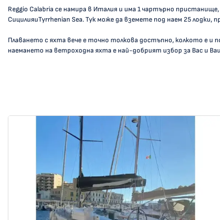
Reggio Calabria се намира в Италия и има 1 чартърно пристанище,
СицилияиTyrrhenian Sea. Тук може да вземете под наем 25 лодки, пр.
Плаването с яхта вече е точно толкова достъпно, колкото е и 
наемането на ветроходна яхта е най-добрият избор за Вас и Ва