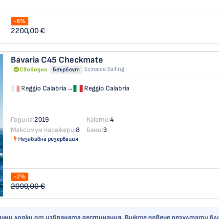
-6%
2200,00 €
Bavaria C45
Checkmate
Scirocco Sailing
Свободна
Беърбоут
Reggio Calabria
→
Reggio Calabria
Година:
2019
Каюти:
4
Максимум пасажери:
8
Бани:
3
Незабавна резервация
-2%
2990,00 €
ични лодки от избраната дестинация. Вижте повече резултати близ