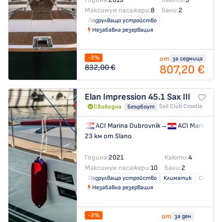
Максимум пасажери:
8
Бани:
2
Подрулващо устройство
Незабавна резервация
-3%
от
за седмица
807,20 €
832,00 €
Elan Impression 45.1
Sax III
Sail Club Croatia
Свободна
Беърбоут
ACI Marina Dubrovnik
→
ACI Marina Du
23 км от Slano
Година:
2021
Каюти:
4
Максимум пасажери:
10
Бани:
2
Подрулващо устройство
Климатик
Слънчев
Незабавна резервация
-3%
от
за ден