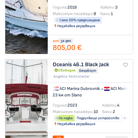
Година:
2019
Каюти:
3
Максимум пасажери:
8
Бани:
1
Само 30% предплащане
Незабавна резервация
от
за ден
805,00 €
Oceanis 46.1
Black Jack
Свободна
Беърбоут
Angelina Yachtcharter
ACI Marina Dubrovnik
→
ACI Marina Du
23 км от Slano
Година:
2023
Каюти:
4
Максимум пасажери:
10
Бани:
2
Нова лодка
Подрулващо устройство
Климат
Незабавна резервация