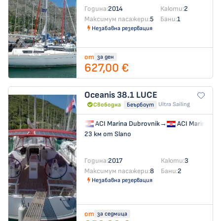
Година:
2014
Каюти:
2
Максимум пасажери:
5
Бани:
1
Незабавна резервация
от
за ден
627,00 €
Oceanis 38.1
LUCE
Ultra Sailing
Свободна
Беърбоут
ACI Marina Dubrovnik
→
ACI Marina Du
23 км от Slano
Година:
2017
Каюти:
3
Максимум пасажери:
8
Бани:
2
Незабавна резервация
от
за седмица