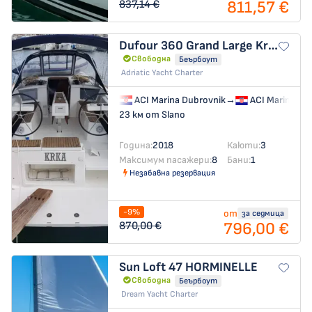
811,57 €
837,14 €
Dufour 360 Grand Large
Krka
Свободна
Беърбоут
Adriatic Yacht Charter
ACI Marina Dubrovnik
→
ACI Marina Du
23 км от Slano
Година:
2018
Каюти:
3
Максимум пасажери:
8
Бани:
1
Незабавна резервация
-9%
от
за седмица
796,00 €
870,00 €
Sun Loft 47
HORMINELLE
Свободна
Беърбоут
Dream Yacht Charter