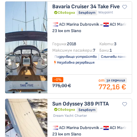
Bavaria Cruiser 34
Take Five
Waypoint
Свободна
Беърбоут
ACI Marina Dubrovnik
→
ACI Marina Du
23 км от Slano
Година:
2018
Каюти:
3
Максимум пасажери:
7
Бани:
1
Подрулващо устройство
Слънчеви панели
Незабавна резервация
-0%
от
за седмица
772,16 €
775,00 €
Sun Odyssey 389
PITTA
Свободна
Беърбоут
Dream Yacht Charter
ACI Marina Dubrovnik
→
ACI Marina Du
23 км от Slano