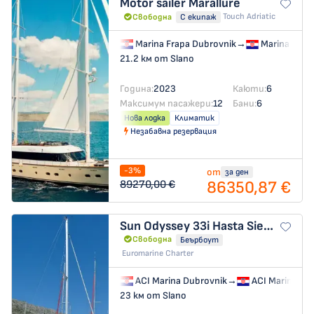
Motor sailer
Marallure
Touch Adriatic
Свободна
С екипаж
Marina Frapa Dubrovnik
→
Marina Frap
21.2 км от Slano
Година:
2023
Каюти:
6
Максимум пасажери:
12
Бани:
6
Нова лодка
Климатик
Незабавна резервация
-3%
от
за ден
86350,87 €
89270,00 €
Sun Odyssey 33i
Hasta Siempre
Свободна
Беърбоут
Euromarine Charter
ACI Marina Dubrovnik
→
ACI Marina Du
23 км от Slano