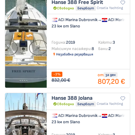
Hanse 388
Free Spirit
Croatia Yachting
Свободна
Беърбоут
ACI Marina Dubrovnik
→
ACI Marina Du
23 км от Slano
Година:
2019
Каюти:
3
Максимум пасажери:
8
Бани:
2
Незабавна резервация
-3%
от
за ден
807,20 €
832,00 €
Hanse 388
Jolana
Croatia Yachting
Свободна
Беърбоут
ACI Marina Dubrovnik
→
ACI Marina Du
23 км от Slano
Година:
2019
Каюти:
3