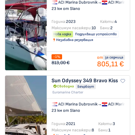
ACI Marina Dubrovnik
→
ACI Marina Du
23 км от Slano
Година:
2023
Каюти:
4
Максимум пасажери:
10
Бани:
2
Нова лодка
Подрулващо устройство
Незабавна резервация
-1%
от
за седмица
805,11 €
813,00 €
Sun Odyssey 349
Bravo Kiss
Свободна
Беърбоут
Euromarine Charter
ACI Marina Dubrovnik
→
ACI Marina Du
23 км от Slano
Година:
2021
Каюти:
3
Максимум пасажери:
8
Бани:
1