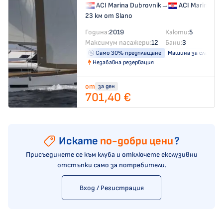
ACI Marina Dubrovnik
→
ACI Marina Du
23 км от Slano
Година:
2019
Каюти:
5
Максимум пасажери:
12
Бани:
3
Само 30% предплащане
Машина за сладка в
Незабавна резервация
от
за ден
701,40 €
Искате
по-добри цени
?
Присъединете се към клуба и отключете екслузивни
отстъпки само за потребители.
Вход / Регистрация