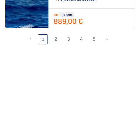
от
за ден
889,00 €
‹
2
3
4
5
›
1