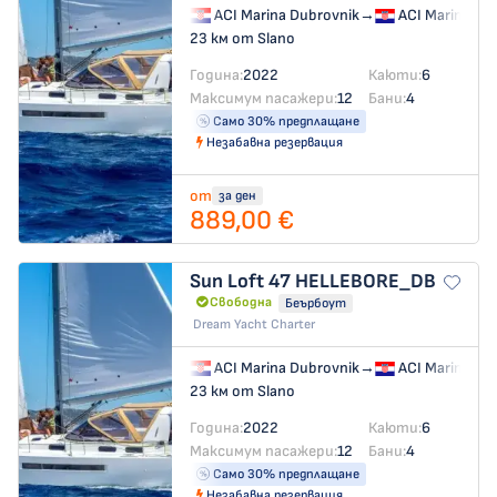
ACI Marina Dubrovnik
→
ACI Marina Du
23 км от Slano
Година:
2022
Каюти:
6
Максимум пасажери:
12
Бани:
4
Само 30% предплащане
Незабавна резервация
от
за ден
889,00 €
Sun Loft 47
HELLEBORE_DB
Свободна
Беърбоут
Dream Yacht Charter
ACI Marina Dubrovnik
→
ACI Marina Du
23 км от Slano
Година:
2022
Каюти:
6
Максимум пасажери:
12
Бани:
4
Само 30% предплащане
Незабавна резервация