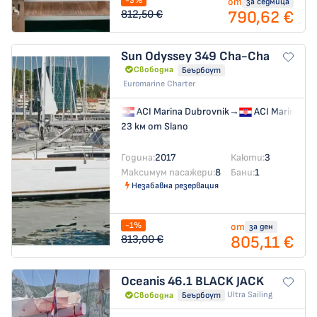
-3%
от
за седмица
790,62 €
812,50 €
Sun Odyssey 349
Cha-Cha
Свободна
Беърбоут
Euromarine Charter
ACI Marina Dubrovnik
→
ACI Marina Du
23 км от Slano
Година:
2017
Каюти:
3
Максимум пасажери:
8
Бани:
1
Незабавна резервация
-1%
от
за ден
805,11 €
813,00 €
Oceanis 46.1
BLACK JACK
Ultra Sailing
Свободна
Беърбоут