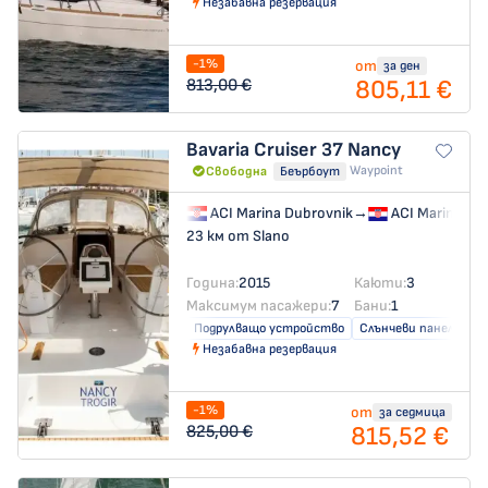
Незабавна резервация
-1%
от
за ден
805,11 €
813,00 €
Bavaria Cruiser 37
Nancy
Waypoint
Свободна
Беърбоут
ACI Marina Dubrovnik
→
ACI Marina Du
23 км от Slano
Година:
2015
Каюти:
3
Максимум пасажери:
7
Бани:
1
Подрулващо устройство
Слънчеви панели
Незабавна резервация
-1%
от
за седмица
815,52 €
825,00 €