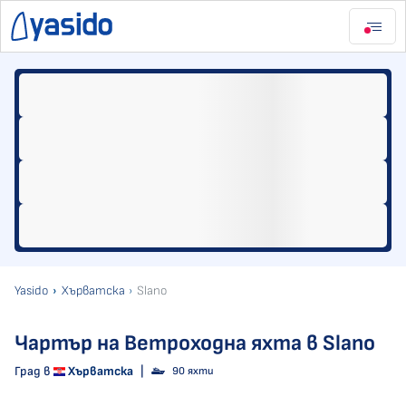
Yasido
Хърватска
Slano
Чартър на Ветроходна яхта в Slano
Град в
Хърватска
|
90 яхти