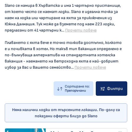
Slano се намира в Хърватска и има 1 чартърно пристанище,
от което често се наемат лодки. Slano е идеална точка за
наем на лодка или чартиране на яхта за приключения из
Южна Далмация. Тук може да вземете под наем 223 лодки,
предлагани от 41 чартърни к...
Прочети повече
Плаването с яхта вече е точно толкова достъпно, колкото
е и почивката в хотел. Но такъв тип ваканция определено е
по-вълнуваща алтернатива на стандартната хотелска
ваканция - наемането на ветроходна яхта е най-добрият
избор за Вас и Вашето семейство...
Прочети повече
Сортиране по:
Филтри
Препоръчани
Няма налични лодки от търсените локации. По-долу са
показани оферти близо до Slano