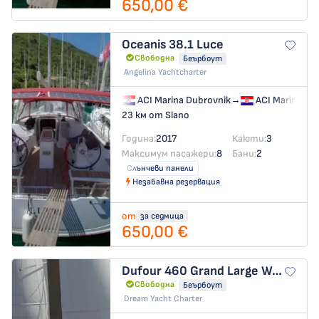
650,00 €
Oceanis 38.1
Luce
Свободна
Беърбоут
Angelina Yachtcharter
ACI Marina Dubrovnik
→
ACI Marina Du
23 км от Slano
Година:
2017
Каюти:
3
Максимум пасажери:
8
Бани:
2
Слънчеви панели
Незабавна резервация
от
за седмица
650,00 €
Dufour 460 Grand Large
WARHOL
Свободна
Беърбоут
Dream Yacht Charter