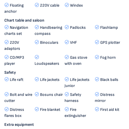
Floating
220V cable
Windex
anchor
Chart table and saloon
Navigation
Handbearing
Padlocks
Flashlamp
charts set
compass
220V
Binoculars
VHF
GPS plotter
adaptors
CD/MP3
Gas stove
Fog horn
player
Loudspeakers
with oven
Safety
Life raft
Life jackets
Life jackets
Black balls
Junior
Bolt and wire
Bosuns chair
Safety
Distress
cutter
harness
mirror
Distress
Fire blanket
Fire
First aid kit
flares box
extinguisher
Extra equipment