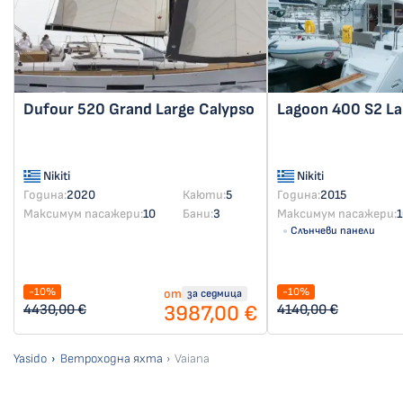
Dufour 520 Grand Large
Calypso
Lagoon 400 S2
L
Nikiti
Nikiti
Година:
2020
Каюти:
5
Година:
2015
Максимум пасажери:
10
Бани:
3
Максимум пасажери:
1
Слънчеви панели
-10%
-10%
от
за седмица
3987,00 €
4430,00 €
4140,00 €
Yasido
Ветроходна яхта
Vaiana