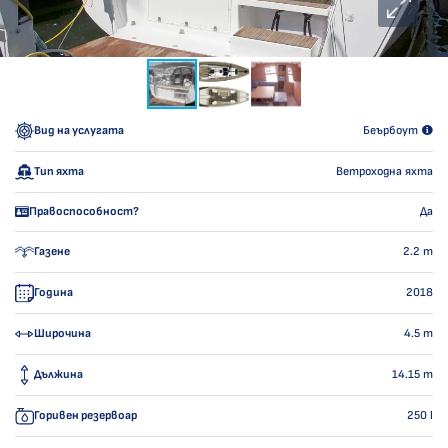
Вид на услугата
Беърбоут
Тип яхта
Ветроходна яхта
Правоспособност?
Да
Газене
2.2
m
Година
2018
Широчина
4.5
m
Дължина
14.15
m
Горивен резервоар
250
l