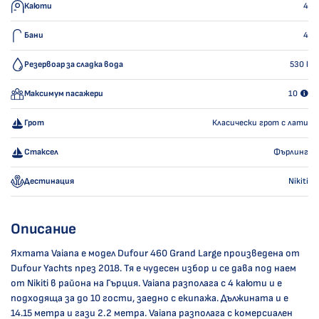
Каюти
4
Бани
4
Резервоар за сладка вода
530
l
Максимум пасажери
10
Грот
Класически грот с лати
Стаксел
Фърлинг
Дестинация
Nikiti
Описание
Яхтата Vaiana е модел Dufour 460 Grand Large произведена от
Dufour Yachts през 2018. Тя е чудесен избор и се дава под наем
от Nikiti в района на Гърция. Vaiana разполага с 4 каюти и е
подходяща за до 10 гости, заедно с екипажа. Дължината и е
14.15 метра и гази 2.2 метра. Vaiana разполага с комерсиален