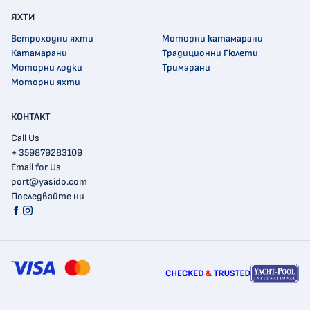
ЯХТИ
Ветроходни яхти
Моторни катамарани
Катамарани
Традиционни Гюлети
Моторни лодки
Тримарани
Моторни яхти
КОНТАКТ
Call Us
+ 359879283109
Email for Us
port@yasido.com
Последвайте ни