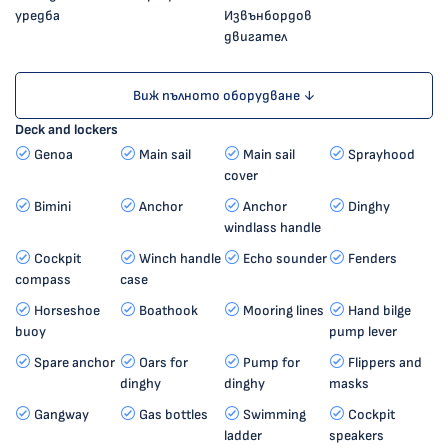
уредба
Извънбордов
двигател
Виж пълното оборудване ↓
Deck and lockers
Genoa
Main sail
Main sail
Sprayhood
cover
Bimini
Anchor
Anchor
Dinghy
windlass handle
Cockpit
Winch handle
Echo sounder
Fenders
compass
case
Horseshoe
Boathook
Mooring lines
Hand bilge
buoy
pump lever
Spare anchor
Oars for
Pump for
Flippers and
dinghy
dinghy
masks
Gangway
Gas bottles
Swimming
Cockpit
ladder
speakers