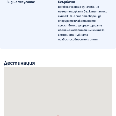
Вид на услугата:
Беърбоут
Bareboat чартър означава, че
наемате лодката без капитан или
екипаж. Вие сте отговорни да
оперирате плавателното
средство или да организирате
наемане на капитан или екипаж,
ако нямате нужната
правоспособност или опит.
Дестинация