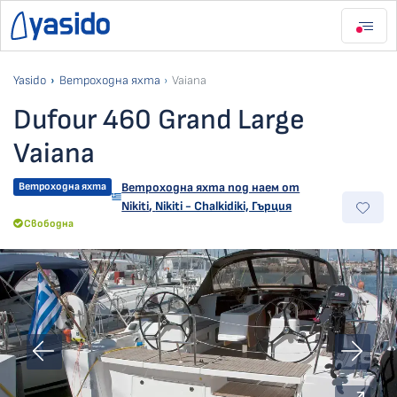
Yasido
Ветроходна яхта
Vaiana
Dufour 460 Grand Large
Vaiana
Ветроходна яхта
Ветроходна яхта под наем от
Nikiti
,
Nikiti - Chalkidiki, Гърция
Свободна