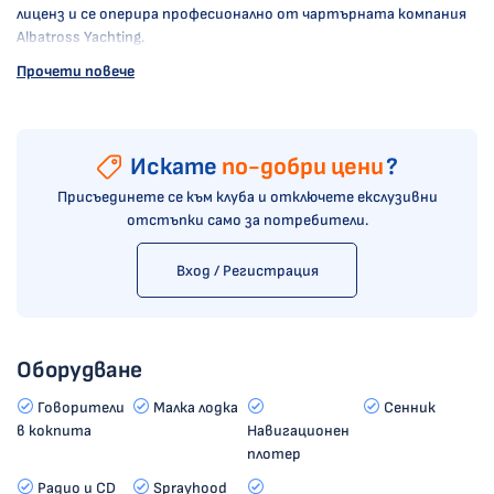
лиценз и се оперира професионално от чартърната компания
Albatross Yachting.
Прочети повече
Искате
по-добри цени
?
Присъединете се към клуба и отключете екслузивни
отстъпки само за потребители.
Вход / Регистрация
Оборудване
Говорители
Малка лодка
Сенник
в кокпита
Навигационен
плотер
Радио и CD
Sprayhood