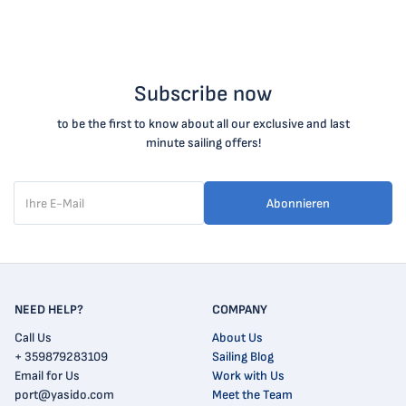
Subscribe now
to be the first to know about all our exclusive and last
minute sailing offers!
Abonnieren
NEED HELP?
COMPANY
Call Us
About Us
+ 359879283109
Sailing Blog
Email for Us
Work with Us
port@yasido.com
Meet the Team