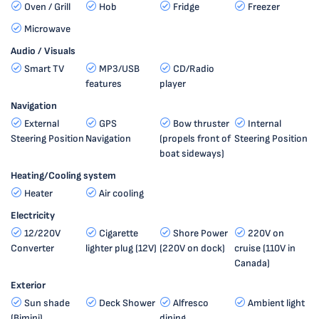
Oven / Grill
Hob
Fridge
Freezer
Microwave
Audio / Visuals
Smart TV
MP3/USB
CD/Radio
features
player
Navigation
External
GPS
Bow thruster
Internal
Steering Position
Navigation
(propels front of
Steering Position
boat sideways)
Heating/Cooling system
Heater
Air cooling
Electricity
12/220V
Cigarette
Shore Power
220V on
Converter
lighter plug (12V)
(220V on dock)
cruise (110V in
Canada)
Exterior
Sun shade
Deck Shower
Alfresco
Ambient light
(Bimini)
dining