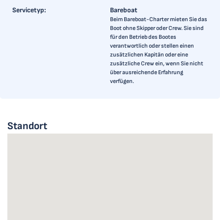
Servicetyp:
Bareboat
Beim Bareboat-Charter mieten Sie das
Boot ohne Skipper oder Crew. Sie sind
für den Betrieb des Bootes
verantwortlich oder stellen einen
zusätzlichen Kapitän oder eine
zusätzliche Crew ein, wenn Sie nicht
über ausreichende Erfahrung
verfügen.
Standort