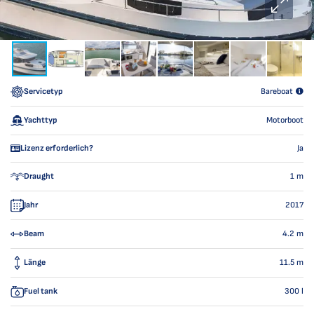
Servicetyp
Bareboat
Yachttyp
Motorboot
Lizenz erforderlich?
Ja
Draught
1
m
Jahr
2017
Beam
4.2
m
Länge
11.5
m
Fuel tank
300
l