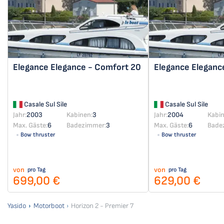
Elegance
Elegance - Comfort 20
Elegance
Eleganc
Casale Sul Sile
Casale Sul Sile
Jahr:
2003
Kabinen:
3
Jahr:
2004
Kabin
Max. Gäste:
6
Badezimmer:
3
Max. Gäste:
6
Bade
Bow thruster
Bow thruster
von
von
pro Tag
pro Tag
699,00 €
629,00 €
Yasido
Motorboot
Horizon 2 - Premier 7