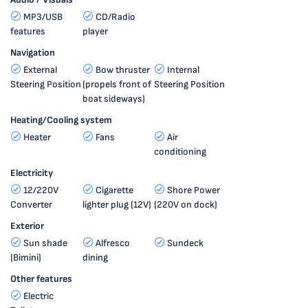
MP3/USB
CD/Radio
features
player
Navigation
External
Bow thruster
Internal
Steering Position
(propels front of
Steering Position
boat sideways)
Heating/Cooling system
Heater
Fans
Air
conditioning
Electricity
12/220V
Cigarette
Shore Power
Converter
lighter plug (12V)
(220V on dock)
Exterior
Sun shade
Alfresco
Sundeck
(Bimini)
dining
Other features
Electric