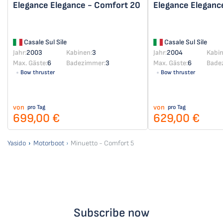
Elegance
Elegance - Comfort 20
Elegance
Eleganc
Casale Sul Sile
Casale Sul Sile
Jahr:
2003
Kabinen:
3
Jahr:
2004
Kabin
Max. Gäste:
6
Badezimmer:
3
Max. Gäste:
6
Bade
Bow thruster
Bow thruster
von
von
pro Tag
pro Tag
699,00 €
629,00 €
Yasido
Motorboot
Minuetto - Comfort 5
Subscribe now