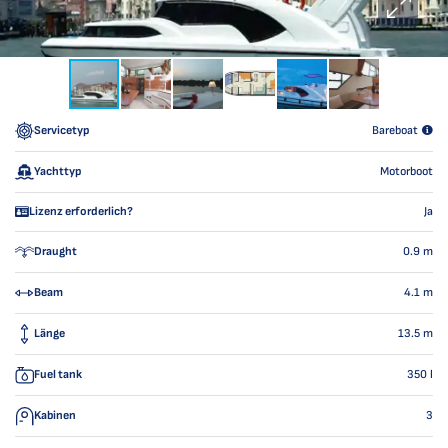
Servicetyp
Bareboat
Yachttyp
Motorboot
Lizenz erforderlich?
Ja
Draught
0.9
m
Beam
4.1
m
Länge
13.5
m
Fuel tank
350
l
Kabinen
3