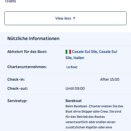
Toilets
View less ↑
Nützliche Informationen
Abholort für das Boot:
Casale Sul Sile,
Casale Sul
Sile, Italien
Charterunternehmen:
Le Boat
Check-in:
After 15:00
Check-out:
Until 09:00
Servicetyp:
Bareboat
Beim Bareboat-Charter mieten Sie das
Boot ohne Skipper oder Crew. Sie sind
für den Betrieb des Bootes
verantwortlich oder stellen einen
zusätzlichen Kapitän oder eine