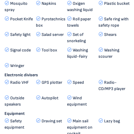
Mosquito
Napkins
Oxigen
Plastic bucket
spray
washing liquid
Pocket Knife
Pyrotechnics
Roll paper
Safe ring with
box
towels
safety rope
Safety light
Salad server
Set of
Shears
snorkeling
Signal code
Tool box
Washing
Washing
liquid-Fairy
scourer
Wringer
Electronic divisers
Radio VHF
GPS plotter
Speed
Radio-
CD/MP3 player
Outside
Autopilot
Wind
speakers
equipment
Equipment
Safety
Draving set
Main sail
Lazy bag
equipment
equipment on
cockpit