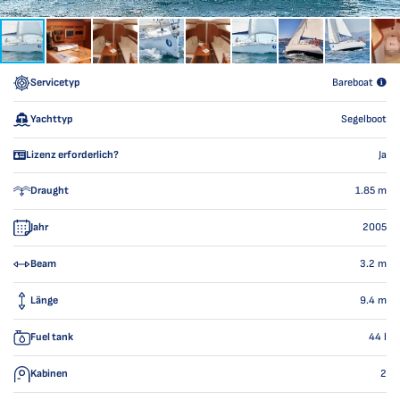
Servicetyp
Bareboat
Yachttyp
Segelboot
Lizenz erforderlich?
Ja
Draught
1.85
m
Jahr
2005
Beam
3.2
m
Länge
9.4
m
Fuel tank
44
l
Kabinen
2