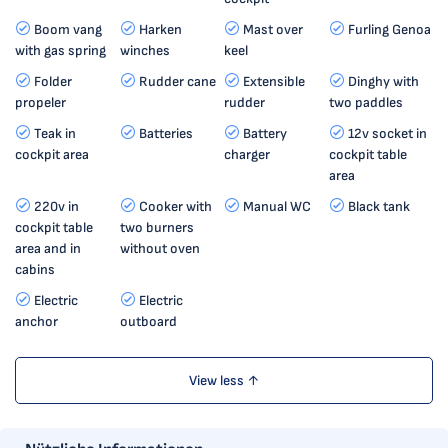
Boom vang
Harken
Mast over
Furling Genoa
with gas spring
winches
keel
Folder
Rudder cane
Extensible
Dinghy with
propeler
rudder
two paddles
Teak in
Batteries
Battery
12v socket in
cockpit area
charger
cockpit table
area
220v in
Cooker with
Manual WC
Black tank
cockpit table
two burners
area and in
without oven
cabins
Electric
Electric
anchor
outboard
View less ↑