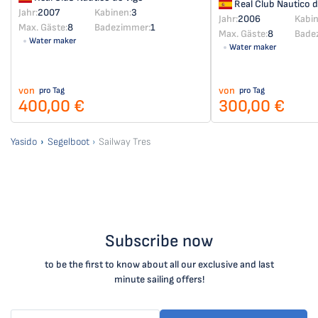
Real Club Nautico d
Jahr:
2007
Kabinen:
3
Jahr:
2006
Kabin
Max. Gäste:
8
Badezimmer:
1
Max. Gäste:
8
Bade
Water maker
Water maker
von
von
pro Tag
pro Tag
400,00 €
300,00 €
Yasido
Segelboot
Sailway Tres
Subscribe now
to be the first to know about all our exclusive and last
minute sailing offers!