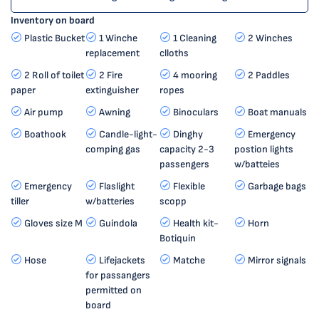
Inventory on board
Plastic Bucket
1 Winche
1 Cleaning
2 Winches
replacement
clloths
2 Roll of toilet
2 Fire
4 mooring
2 Paddles
paper
extinguisher
ropes
Air pump
Awning
Binoculars
Boat manuals
Boathook
Candle-light-
Dinghy
Emergency
comping gas
capacity 2-3
postion lights
passengers
w/batteies
Emergency
Flaslight
Flexible
Garbage bags
tiller
w/batteries
scopp
Gloves size M
Guindola
Health kit-
Horn
Botiquin
Hose
Lifejackets
Matche
Mirror signals
for passangers
permitted on
board