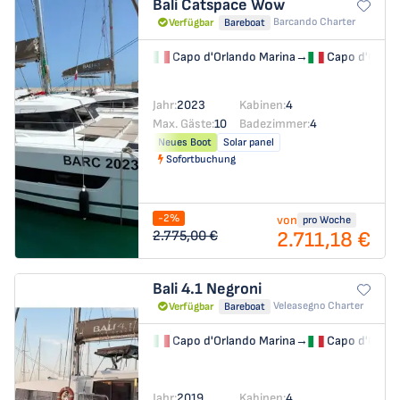
Bali Catspace
Wow
Barcando Charter
Verfügbar
Bareboat
Capo d'Orlando Marina
→
Capo d'Orlan
Jahr:
2023
Kabinen:
4
Max. Gäste:
10
Badezimmer:
4
Neues Boot
Solar panel
Sofortbuchung
-2%
von
pro Woche
2.711,18 €
2.775,00 €
Bali 4.1
Negroni
Veleasegno Charter
Verfügbar
Bareboat
Capo d'Orlando Marina
→
Capo d'Orlan
Jahr:
2019
Kabinen:
4