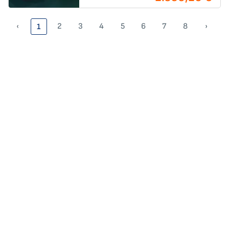
‹
2
3
4
5
6
7
8
›
1