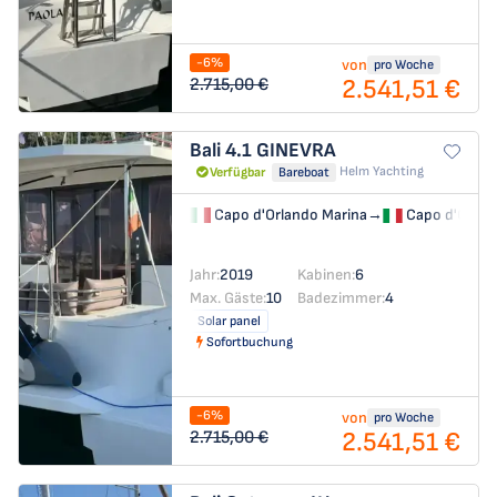
-6%
von
pro Woche
2.541,51 €
2.715,00 €
Bali 4.1
GINEVRA
Helm Yachting
Verfügbar
Bareboat
Capo d'Orlando Marina
→
Capo d'Orlan
Jahr:
2019
Kabinen:
6
Max. Gäste:
10
Badezimmer:
4
Solar panel
Sofortbuchung
-6%
von
pro Woche
2.541,51 €
2.715,00 €