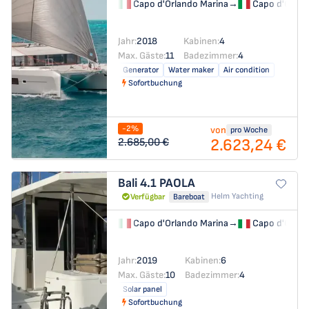
Capo d'Orlando Marina
→
Capo d'Orlan
Jahr:
2018
Kabinen:
4
Max. Gäste:
11
Badezimmer:
4
Generator
Water maker
Air condition
Sofortbuchung
-2%
von
pro Woche
2.623,24 €
2.685,00 €
Bali 4.1
PAOLA
Helm Yachting
Verfügbar
Bareboat
Capo d'Orlando Marina
→
Capo d'Orlan
Jahr:
2019
Kabinen:
6
Max. Gäste:
10
Badezimmer:
4
Solar panel
Sofortbuchung