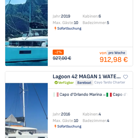
Jahr:
2019
Kabinen:
6
Max. Gäste:
10
Badezimmer:
5
Sofortbuchung
-2%
von
pro Woche
912,98 €
927,00 €
Lagoon 42
MAGAN 1 WATER MAKER - PANNELS
Cayo Tardo Charter
Verfügbar
Bareboat
Capo d'Orlando Marina
→
Capo d'Orlan
Jahr:
2016
Kabinen:
4
Max. Gäste:
10
Badezimmer:
4
Sofortbuchung