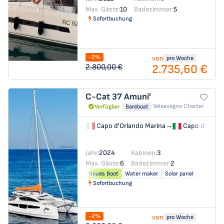
Max. Gäste:
10
Badezimmer:
5
Sofortbuchung
-2%
von
pro Woche
2.735,60 €
2.800,00 €
C-Cat 37
Amuni'
Veleasegno Charter
Verfügbar
Bareboat
Capo d'Orlando Marina
→
Capo d'Orlan
Jahr:
2024
Kabinen:
3
Max. Gäste:
6
Badezimmer:
2
Neues Boot
Water maker
Solar panel
Sofortbuchung
-2%
von
pro Woche