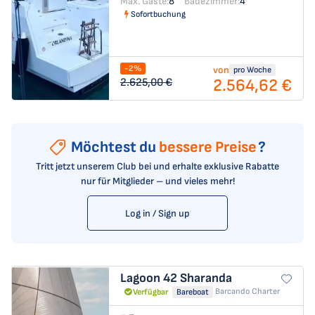
Max. Gäste:
8
Badezimmer:
4
Sofortbuchung
-2%
von
pro Woche
2.564,62 €
2.625,00 €
Möchtest du
bessere Preise
?
Tritt jetzt unserem Club bei und erhalte exklusive Rabatte
nur für Mitglieder – und vieles mehr!
Log in / Sign up
Lagoon 42
Sharanda
Barcando Charter
Verfügbar
Bareboat