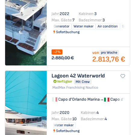
Jahr:
2022
Kabinen:
3
Max. Gäste:
7
Badezimmer:
3
Generator
Water maker
Air condition
Solar pa
Sofortbuchung
-2%
von
pro Woche
2.813,76 €
2.880,00 €
Lagoon 42
Waterworld
Verfügbar
Mit Crew
MadMax Franchising Nautico
Capo d'Orlando Marina
→
Capo d'Orlan
Jahr:
2020
Kabinen:
4
Max. Gäste:
10
Badezimmer:
4
Water maker
Sofortbuchung