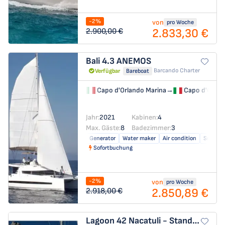
-2%
von
pro Woche
2.833,30 €
2.900,00 €
Bali 4.3
ANEMOS
Barcando Charter
Verfügbar
Bareboat
Capo d'Orlando Marina
→
Capo d'Orlan
Jahr:
2021
Kabinen:
4
Max. Gäste:
8
Badezimmer:
3
Generator
Water maker
Air condition
Solar pa
Sofortbuchung
-2%
von
pro Woche
2.850,89 €
2.918,00 €
Lagoon 42
Nacatuli - Standard line