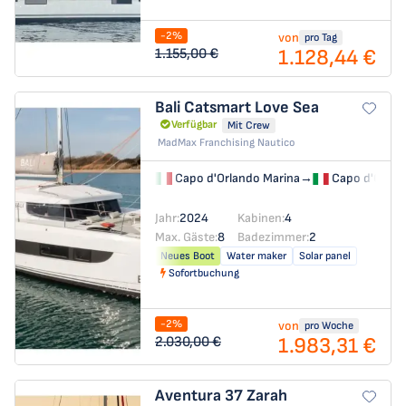
-2%
von
pro Tag
1.128,44 €
1.155,00 €
Bali Catsmart
Love Sea
Verfügbar
Mit Crew
MadMax Franchising Nautico
Capo d'Orlando Marina
→
Capo d'Orlan
Jahr:
2024
Kabinen:
4
Max. Gäste:
8
Badezimmer:
2
Neues Boot
Water maker
Solar panel
Sofortbuchung
-2%
von
pro Woche
1.983,31 €
2.030,00 €
Aventura 37
Zarah