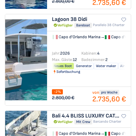
2.735,60 €
2.800,00 €
Lagoon 38
Didi
Parallelo 38 Charter
Verfügbar
Bareboat
Capo d'Orlando Marina
→
Capo d'Orlan
Jahr:
2026
Kabinen:
4
Max. Gäste:
12
Badezimmer:
2
Neues Boot
Generator
Water maker
Air condit
Sofortbuchung
-2%
von
pro Woche
2.735,60 €
2.800,00 €
Bali 4.4
BLISS LUXURY CATAMARAN
Barcando Charter
Verfügbar
Mit Crew
Capo d'Orlando Marina
→
Capo d'Orlan