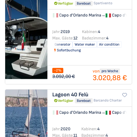
Spartivento
Verfügbar
Bareboat
Capo d'Orlando Marina
→
Capo d'Orlan
Jahr:
2019
Kabinen:
4
Max. Gäste:
12
Badezimmer:
4
Generator
Water maker
Air condition
Sofortbuchung
-2%
von
pro Woche
3.020,88 €
3.092,00 €
Lagoon 40
Felù
Barcando Charter
Verfügbar
Bareboat
Capo d'Orlando Marina
→
Capo d'Orlan
Jahr:
2020
Kabinen:
4
Max. Gäste:
11
Badezimmer:
4