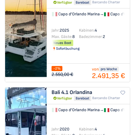
Barcando Charter
Verfügbar
Bareboat
Capo d'Orlando Marina
→
Capo d'Orlan
Jahr:
2025
Kabinen:
4
Max. Gäste:
8
Badezimmer:
2
Neues Boot
Sofortbuchung
-2%
von
pro Woche
2.491,35 €
2.550,00 €
Bali 4.1
Orlandina
Barcando Charter
Verfügbar
Bareboat
Capo d'Orlando Marina
→
Capo d'Orlan
Jahr:
2020
Kabinen:
4