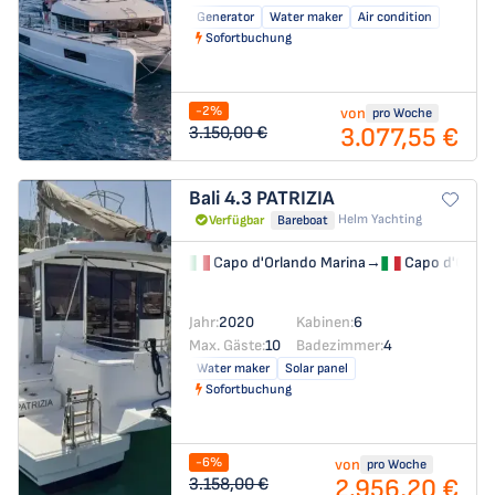
Generator
Water maker
Air condition
Sofortbuchung
-2%
von
pro Woche
3.077,55 €
3.150,00 €
Bali 4.3
PATRIZIA
Helm Yachting
Verfügbar
Bareboat
Capo d'Orlando Marina
→
Capo d'Orlan
Jahr:
2020
Kabinen:
6
Max. Gäste:
10
Badezimmer:
4
Water maker
Solar panel
Sofortbuchung
-6%
von
pro Woche
2.956,20 €
3.158,00 €