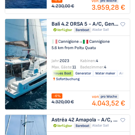
-6%
von
pro Woche
3.959,28 €
4.230,00 €
Bali 4.2
ORSA 5 - A/C, Generator, Water maker
Aladar Sail
Verfügbar
Bareboat
Cannigione
→
Cannigione
5.6 km from Poltu Quatu
Jahr:
2023
Kabinen:
4
Max. Gäste:
11
Badezimmer:
4
Neues Boot
Generator
Water maker
Air condit
Sofortbuchung
-6%
von
pro Woche
4.043,52 €
4.320,00 €
Astréa 42
Amapola - A/C, Generator, Water maker. Solar panel
Aladar Sail
Verfügbar
Bareboat