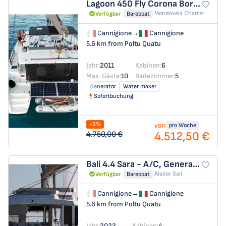
Lagoon 450 Fly
Corona Borealis
Mondovela Charter
Verfügbar
Bareboat
Cannigione
→
Cannigione
5.6 km from Poltu Quatu
Jahr:
2011
Kabinen:
6
Max. Gäste:
10
Badezimmer:
5
Generator
Water maker
Sofortbuchung
-5%
von
pro Woche
4.512,50 €
4.750,00 €
Bali 4.4
Sara - A/C, Generator, Water maker
Aladar Sail
Verfügbar
Bareboat
Cannigione
→
Cannigione
5.6 km from Poltu Quatu
Jahr:
2023
Kabinen:
4