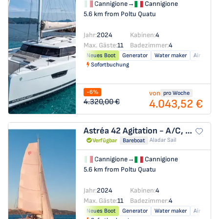
Cannigione
→
Cannigione
5.6 km from Poltu Quatu
Jahr:
2024
Kabinen:
4
Max. Gäste:
11
Badezimmer:
4
Neues Boot
Generator
Water maker
Air condit
Sofortbuchung
-6%
von
pro Woche
4.043,52 €
4.320,00 €
Astréa 42
Agitation - A/C, Generator, Water maker. Solar panel
Aladar Sail
Verfügbar
Bareboat
Cannigione
→
Cannigione
5.6 km from Poltu Quatu
Jahr:
2024
Kabinen:
4
Max. Gäste:
11
Badezimmer:
4
Neues Boot
Generator
Water maker
Air condit