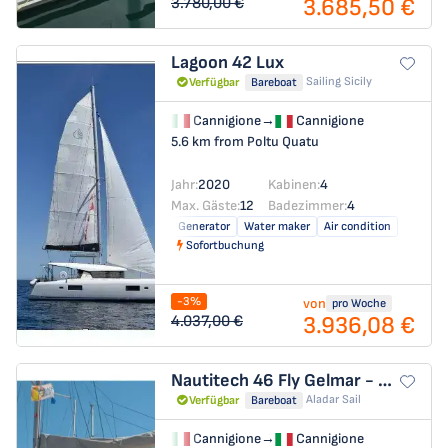
3.685,50 €
3.780,00 €
Lagoon 42
Lux
Sailing Sicily
Verfügbar
Bareboat
Cannigione
→
Cannigione
5.6 km from Poltu Quatu
Jahr:
2020
Kabinen:
4
Max. Gäste:
12
Badezimmer:
4
Generator
Water maker
Air condition
Sofortbuchung
-3%
von
pro Woche
3.936,08 €
4.037,00 €
Nautitech 46 Fly
Gelmar - A/C, Generator, Water maker
Aladar Sail
Verfügbar
Bareboat
Cannigione
→
Cannigione