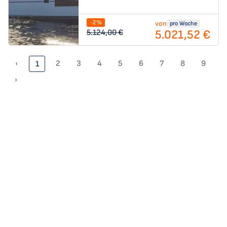
-2%
von
pro Woche
5.021,52 €
5.124,00 €
‹
2
3
4
5
6
7
8
9
1
›