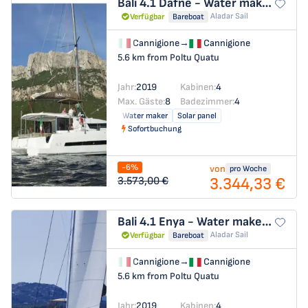
Bali 4.1
Dafne - Water maker, Solar Panel
Aladar Sail
Verfügbar
Bareboat
Cannigione
→
Cannigione
5.6 km from Poltu Quatu
Jahr:
2019
Kabinen:
4
Max. Gäste:
8
Badezimmer:
4
Water maker
Solar panel
Sofortbuchung
-6%
von
pro Woche
3.344,33 €
3.573,00 €
Bali 4.1
Enya - Water maker, Solar Panel
Aladar Sail
Verfügbar
Bareboat
Cannigione
→
Cannigione
5.6 km from Poltu Quatu
Jahr:
2019
Kabinen:
4