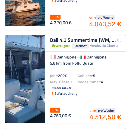
Sofortbuchung
-6%
von
pro Woche
4.043,52 €
4.320,00 €
Bali 4.1
Summertime (WM, Inverter)
Mondovela Charter
Verfügbar
Bareboat
Cannigione
→
Cannigione
5.6 km from Poltu Quatu
Jahr:
2020
Kabinen:
5
Max. Gäste:
11
Badezimmer:
4
Water maker
Sofortbuchung
-5%
von
pro Woche
4.512,50 €
4.750,00 €