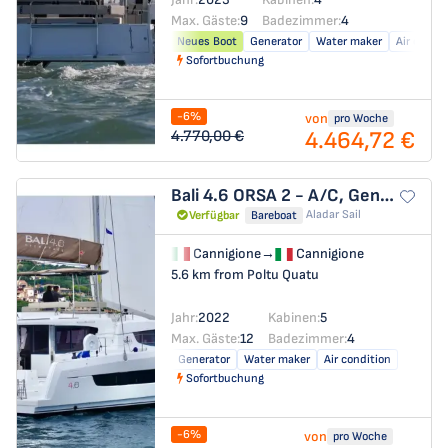
Max. Gäste:
9
Badezimmer:
4
Neues Boot
Generator
Water maker
Air condit
Sofortbuchung
-6%
von
pro Woche
4.464,72 €
4.770,00 €
Bali 4.6
ORSA 2 - A/C, Generator, Water maker
Aladar Sail
Verfügbar
Bareboat
Cannigione
→
Cannigione
5.6 km from Poltu Quatu
Jahr:
2022
Kabinen:
5
Max. Gäste:
12
Badezimmer:
4
Generator
Water maker
Air condition
Sofortbuchung
-6%
von
pro Woche