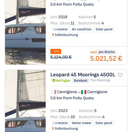
5.6 km from Poltu Quatu
Jahr:
2019
Kabinen:
5
Max. Gäste:
11
Badezimmer:
4
Generator
Air condition
Solar panel
Sofortbuchung
-2%
von
pro Woche
5.021,52 €
5.124,00 €
Leopard 45
Moorings 4500L
The Moorings
Verfügbar
Bareboat
Cannigione
→
Cannigione
5.6 km from Poltu Quatu
Jahr:
2022
Kabinen:
5
Max. Gäste:
10
Badezimmer:
4
Generator
Water maker
Solar panel
Sofortbuchung