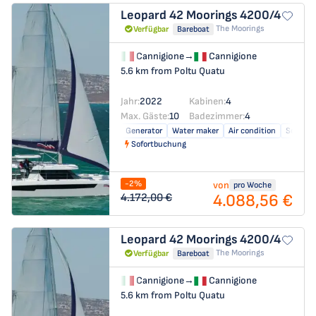
Leopard 42
Moorings 4200/4
The Moorings
Verfügbar
Bareboat
Cannigione
→
Cannigione
5.6 km from Poltu Quatu
Jahr:
2022
Kabinen:
4
Max. Gäste:
10
Badezimmer:
4
Generator
Water maker
Air condition
Solar pa
Sofortbuchung
-2%
von
pro Woche
4.088,56 €
4.172,00 €
Leopard 42
Moorings 4200/4
The Moorings
Verfügbar
Bareboat
Cannigione
→
Cannigione
5.6 km from Poltu Quatu