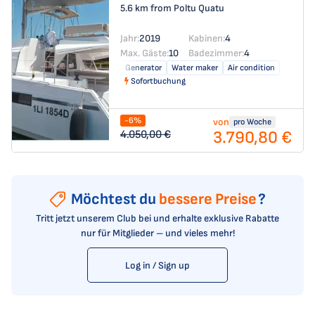
5.6 km from Poltu Quatu
Jahr:
2019
Kabinen:
4
Max. Gäste:
10
Badezimmer:
4
Generator
Water maker
Air condition
Sofortbuchung
-6%
von
pro Woche
3.790,80 €
4.050,00 €
Möchtest du
bessere Preise
?
Tritt jetzt unserem Club bei und erhalte exklusive Rabatte
nur für Mitglieder – und vieles mehr!
Log in / Sign up