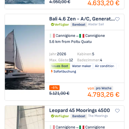
4.633,20 €
4.950,00 €
Bali 4.6
Zen - A/C, Generator, Water maker
Aladar Sail
Verfügbar
Bareboat
Cannigione
→
Cannigione
5.6 km from Poltu Quatu
Jahr:
2026
Kabinen:
5
Max. Gäste:
12
Badezimmer:
4
Neues Boot
Water maker
Air condition
Solar p
Sofortbuchung
-6%
von
pro Woche
4.793,26 €
5.121,00 €
Leopard 45
Moorings 4500
The Moorings
Verfügbar
Bareboat
Cannigione
→
Cannigione