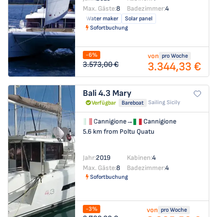
Max. Gäste:
8
Badezimmer:
4
Water maker
Solar panel
Sofortbuchung
-6%
von
pro Woche
3.344,33 €
3.573,00 €
Bali 4.3
Mary
Sailing Sicily
Verfügbar
Bareboat
Cannigione
→
Cannigione
5.6 km from Poltu Quatu
Jahr:
2019
Kabinen:
4
Max. Gäste:
8
Badezimmer:
4
Sofortbuchung
-3%
von
pro Woche