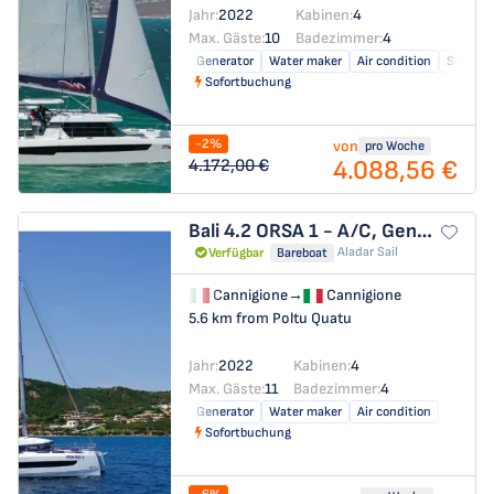
Jahr:
2022
Kabinen:
4
Max. Gäste:
10
Badezimmer:
4
Generator
Water maker
Air condition
Solar pa
Sofortbuchung
-2%
von
pro Woche
4.088,56 €
4.172,00 €
Bali 4.2
ORSA 1 - A/C, Generator, Water maker
Aladar Sail
Verfügbar
Bareboat
Cannigione
→
Cannigione
5.6 km from Poltu Quatu
Jahr:
2022
Kabinen:
4
Max. Gäste:
11
Badezimmer:
4
Generator
Water maker
Air condition
Sofortbuchung