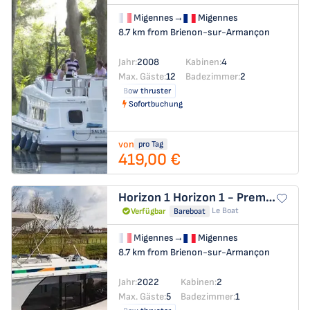
Migennes
→
Migennes
8.7 km from Brienon-sur-Armançon
Jahr:
2008
Kabinen:
4
Max. Gäste:
12
Badezimmer:
2
Bow thruster
Sofortbuchung
von
pro Tag
419,00 €
Horizon 1
Horizon 1 - Premier 64
Le Boat
Verfügbar
Bareboat
Migennes
→
Migennes
8.7 km from Brienon-sur-Armançon
Jahr:
2022
Kabinen:
2
Max. Gäste:
5
Badezimmer:
1