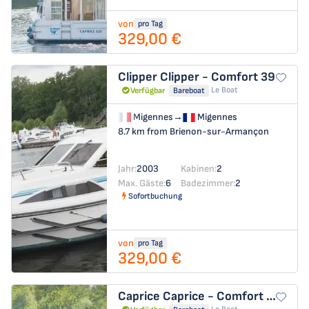
von
pro Tag
329,00 €
Clipper
Clipper - Comfort 39
Le Boat
Verfügbar
Bareboat
Migennes
→
Migennes
8.7 km from Brienon-sur-Armançon
Jahr:
2003
Kabinen:
2
Max. Gäste:
6
Badezimmer:
2
Sofortbuchung
von
pro Tag
329,00 €
Caprice
Caprice - Comfort 37