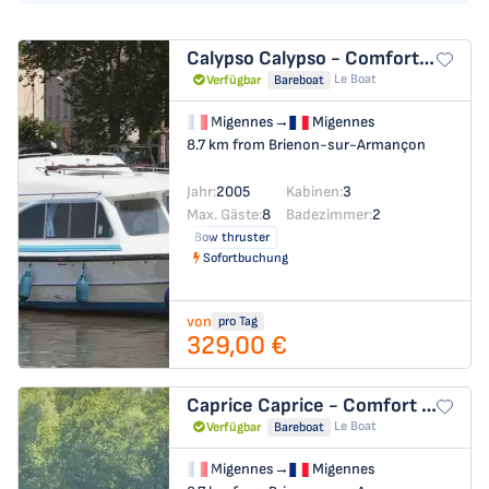
Calypso
Calypso - Comfort 24
Le Boat
Verfügbar
Bareboat
Migennes
→
Migennes
8.7 km from Brienon-sur-Armançon
Jahr:
2005
Kabinen:
3
Max. Gäste:
8
Badezimmer:
2
Bow thruster
Sofortbuchung
von
pro Tag
329,00 €
Caprice
Caprice - Comfort 45
Le Boat
Verfügbar
Bareboat
Migennes
→
Migennes