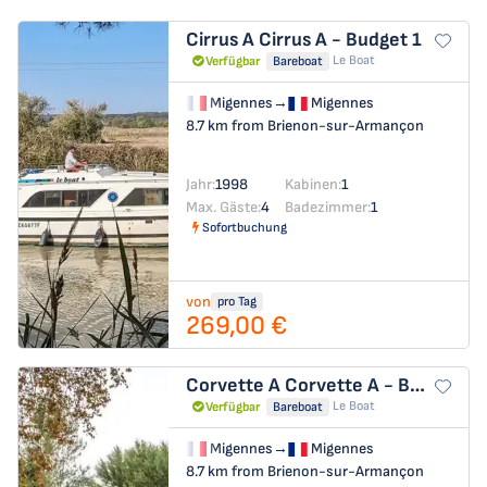
Cirrus A
Cirrus A - Budget 1
Le Boat
Verfügbar
Bareboat
Migennes
→
Migennes
8.7 km from Brienon-sur-Armançon
Jahr:
1998
Kabinen:
1
Max. Gäste:
4
Badezimmer:
1
Sofortbuchung
von
pro Tag
269,00 €
Corvette A
Corvette A - Budget 5
Le Boat
Verfügbar
Bareboat
Migennes
→
Migennes
8.7 km from Brienon-sur-Armançon