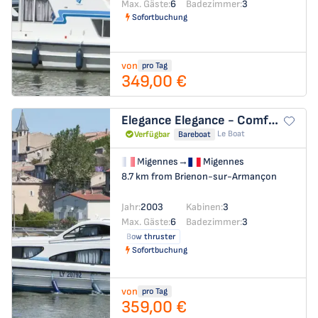
Max. Gäste:
6
Badezimmer:
3
Sofortbuchung
von
pro Tag
349,00 €
Elegance
Elegance - Comfort 25
Le Boat
Verfügbar
Bareboat
Migennes
→
Migennes
8.7 km from Brienon-sur-Armançon
Jahr:
2003
Kabinen:
3
Max. Gäste:
6
Badezimmer:
3
Bow thruster
Sofortbuchung
von
pro Tag
359,00 €