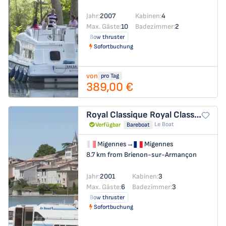
Jahr:
2007
Kabinen:
4
Max. Gäste:
10
Badezimmer:
2
Bow thruster
Sofortbuchung
von
pro Tag
389,00 €
Royal Classique
Royal Classique - Comfort 14
Le Boat
Verfügbar
Bareboat
Migennes
→
Migennes
8.7 km from Brienon-sur-Armançon
Jahr:
2001
Kabinen:
3
Max. Gäste:
6
Badezimmer:
3
Bow thruster
Sofortbuchung