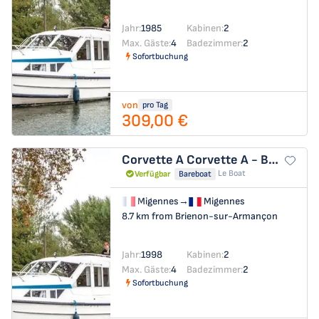
Jahr:
1985
Kabinen:
2
Max. Gäste:
4
Badezimmer:
2
Sofortbuchung
von
pro Tag
309,00 €
Corvette A
Corvette A - Budget 13
Le Boat
Verfügbar
Bareboat
Migennes
→
Migennes
8.7 km from Brienon-sur-Armançon
Jahr:
1998
Kabinen:
2
Max. Gäste:
4
Badezimmer:
2
Sofortbuchung