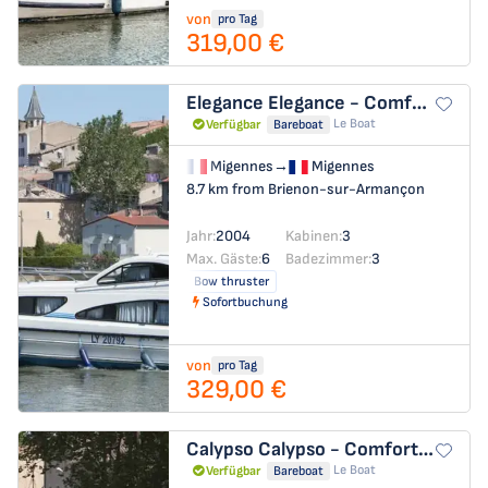
von
pro Tag
319,00 €
Elegance
Elegance - Comfort 38
Le Boat
Verfügbar
Bareboat
Migennes
→
Migennes
8.7 km from Brienon-sur-Armançon
Jahr:
2004
Kabinen:
3
Max. Gäste:
6
Badezimmer:
3
Bow thruster
Sofortbuchung
von
pro Tag
329,00 €
Calypso
Calypso - Comfort 25
Le Boat
Verfügbar
Bareboat