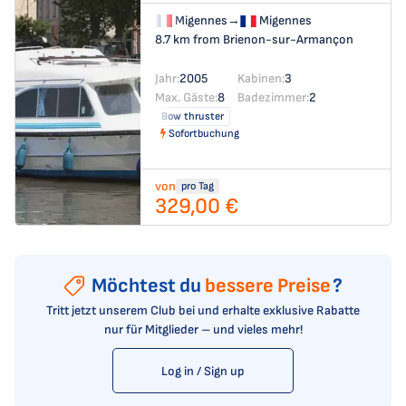
Migennes
→
Migennes
8.7 km from Brienon-sur-Armançon
Jahr:
2005
Kabinen:
3
Max. Gäste:
8
Badezimmer:
2
Bow thruster
Sofortbuchung
von
pro Tag
329,00 €
Möchtest du
bessere Preise
?
Tritt jetzt unserem Club bei und erhalte exklusive Rabatte
nur für Mitglieder – und vieles mehr!
Log in / Sign up