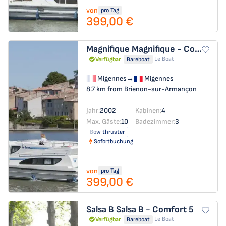
von
pro Tag
399,00 €
Magnifique
Magnifique - Comfort 27
Le Boat
Verfügbar
Bareboat
Migennes
→
Migennes
8.7 km from Brienon-sur-Armançon
Jahr:
2002
Kabinen:
4
Max. Gäste:
10
Badezimmer:
3
Bow thruster
Sofortbuchung
von
pro Tag
399,00 €
Salsa B
Salsa B - Comfort 5
Le Boat
Verfügbar
Bareboat