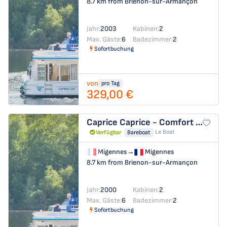
8.7 km from Brienon-sur-Armançon
Jahr:
2003
Kabinen:
2
Max. Gäste:
6
Badezimmer:
2
Sofortbuchung
von
pro Tag
329,00 €
Caprice
Caprice - Comfort 10
Le Boat
Verfügbar
Bareboat
Migennes
→
Migennes
8.7 km from Brienon-sur-Armançon
Jahr:
2000
Kabinen:
2
Max. Gäste:
6
Badezimmer:
2
Sofortbuchung