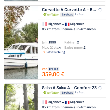
Corvette A
Corvette A - Budget 12
Le Boat
Verfügbar
Bareboat
Migennes
→
Migennes
8.7 km from Brienon-sur-Armançon
Jahr:
1999
Kabinen:
2
Max. Gäste:
4
Badezimmer:
2
Sofortbuchung
von
pro Tag
359,00 €
Salsa A
Salsa A - Comfort 23
Le Boat
Verfügbar
Bareboat
Migennes
→
Migennes
8.7 km from Brienon-sur-Armançon