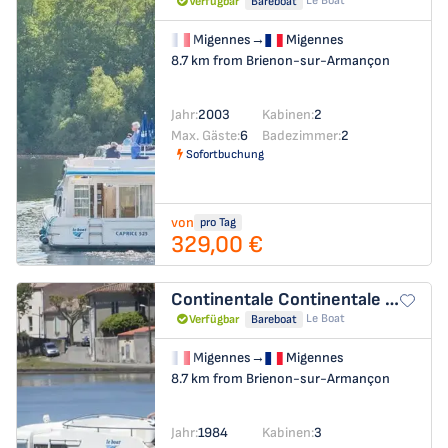
Le Boat
Verfügbar
Bareboat
Migennes
→
Migennes
8.7 km from Brienon-sur-Armançon
Jahr:
2003
Kabinen:
2
Max. Gäste:
6
Badezimmer:
2
Sofortbuchung
von
pro Tag
329,00 €
Continentale
Continentale - Budget 16
Le Boat
Verfügbar
Bareboat
Migennes
→
Migennes
8.7 km from Brienon-sur-Armançon
Jahr:
1984
Kabinen:
3