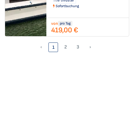
Bow thruster
Sofortbuchung
von
pro Tag
419,00 €
‹
2
3
›
1