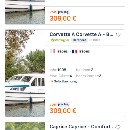
von
pro Tag
309,00 €
Corvette A
Corvette A - Budget 7
Le Boat
Verfügbar
Bareboat
Trèbes
→
Trèbes
Jahr:
1998
Kabinen:
2
Max. Gäste:
4
Badezimmer:
2
Sofortbuchung
von
pro Tag
309,00 €
Caprice
Caprice - Comfort 34