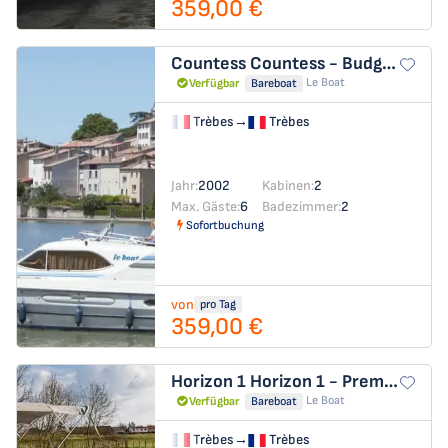
359,00 €
Countess
Countess - Budget 15
Le Boat
Verfügbar
Bareboat
Trèbes
→
Trèbes
Jahr:
2002
Kabinen:
2
Max. Gäste:
6
Badezimmer:
2
Sofortbuchung
von
pro Tag
359,00 €
Horizon 1
Horizon 1 - Premier 50
Le Boat
Verfügbar
Bareboat
Trèbes
→
Trèbes