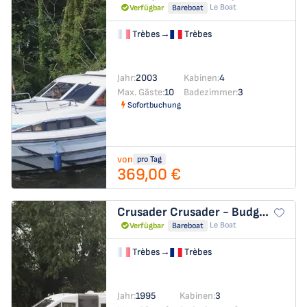
Le Boat
Verfügbar
Bareboat
Trèbes
→
Trèbes
Jahr:
2003
Kabinen:
4
Max. Gäste:
10
Badezimmer:
3
Sofortbuchung
von
pro Tag
369,00 €
Crusader
Crusader - Budget 13
Le Boat
Verfügbar
Bareboat
Trèbes
→
Trèbes
Jahr:
1995
Kabinen:
3