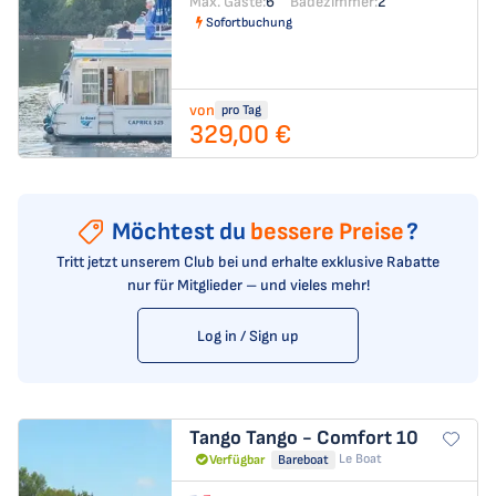
Max. Gäste:
6
Badezimmer:
2
Sofortbuchung
von
pro Tag
329,00 €
Möchtest du
bessere Preise
?
Tritt jetzt unserem Club bei und erhalte exklusive Rabatte
nur für Mitglieder – und vieles mehr!
Log in / Sign up
Tango
Tango - Comfort 10
Le Boat
Verfügbar
Bareboat