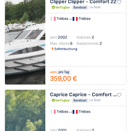
Clipper
Clipper - Comfort 22
Le Boat
Verfügbar
Bareboat
Trèbes
→
Trèbes
Jahr:
2002
Kabinen:
2
Max. Gäste:
6
Badezimmer:
2
Sofortbuchung
von
pro Tag
359,00 €
Caprice
Caprice - Comfort 14
Le Boat
Verfügbar
Bareboat
Trèbes
→
Trèbes
Jahr:
2001
Kabinen:
2