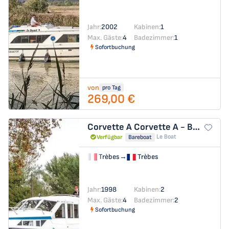
Jahr:
2002
Kabinen:
1
Max. Gäste:
4
Badezimmer:
1
Sofortbuchung
von
pro Tag
269,00 €
Corvette A
Corvette A - Budget 6
Le Boat
Verfügbar
Bareboat
Trèbes
→
Trèbes
Jahr:
1998
Kabinen:
2
Max. Gäste:
4
Badezimmer:
2
Sofortbuchung