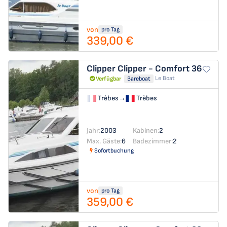
von
pro Tag
339,00 €
Clipper
Clipper - Comfort 36
Le Boat
Verfügbar
Bareboat
Trèbes
→
Trèbes
Jahr:
2003
Kabinen:
2
Max. Gäste:
6
Badezimmer:
2
Sofortbuchung
von
pro Tag
359,00 €