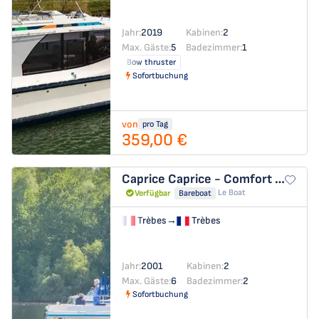
Jahr:
2019
Kabinen:
2
Max. Gäste:
5
Badezimmer:
1
Bow thruster
Sofortbuchung
von
pro Tag
359,00 €
Caprice
Caprice - Comfort 32
Le Boat
Verfügbar
Bareboat
Trèbes
→
Trèbes
Jahr:
2001
Kabinen:
2
Max. Gäste:
6
Badezimmer:
2
Sofortbuchung