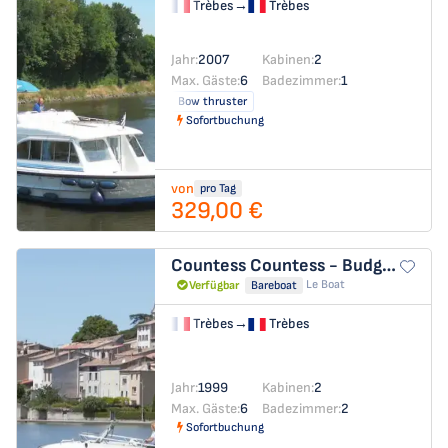
Trèbes
→
Trèbes
Jahr:
2007
Kabinen:
2
Max. Gäste:
6
Badezimmer:
1
Bow thruster
Sofortbuchung
von
pro Tag
329,00 €
Countess
Countess - Budget 4
Le Boat
Verfügbar
Bareboat
Trèbes
→
Trèbes
Jahr:
1999
Kabinen:
2
Max. Gäste:
6
Badezimmer:
2
Sofortbuchung