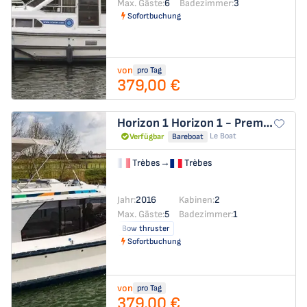
Max. Gäste:
6
Badezimmer:
3
Sofortbuchung
von
pro Tag
379,00 €
Horizon 1
Horizon 1 - Premier 3
Le Boat
Verfügbar
Bareboat
Trèbes
→
Trèbes
Jahr:
2016
Kabinen:
2
Max. Gäste:
5
Badezimmer:
1
Bow thruster
Sofortbuchung
von
pro Tag
379,00 €