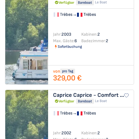
Le Boat
Verfügbar
Bareboat
Trèbes
→
Trèbes
Jahr:
2003
Kabinen:
2
Max. Gäste:
6
Badezimmer:
2
Sofortbuchung
von
pro Tag
329,00 €
Caprice
Caprice - Comfort 43
Le Boat
Verfügbar
Bareboat
Trèbes
→
Trèbes
Jahr:
2002
Kabinen:
2