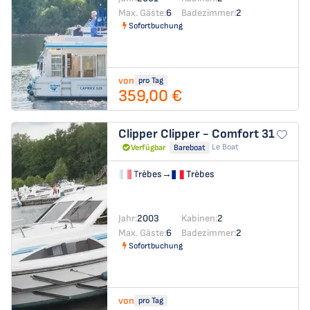
Max. Gäste:
6
Badezimmer:
2
Sofortbuchung
von
pro Tag
359,00 €
Clipper
Clipper - Comfort 31
Le Boat
Verfügbar
Bareboat
Trèbes
→
Trèbes
Jahr:
2003
Kabinen:
2
Max. Gäste:
6
Badezimmer:
2
Sofortbuchung
von
pro Tag