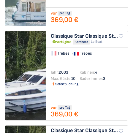
von
pro Tag
369,00 €
Classique Star
Classique Star - Budget 12
Le Boat
Verfügbar
Bareboat
Trèbes
→
Trèbes
Jahr:
2003
Kabinen:
4
Max. Gäste:
10
Badezimmer:
3
Sofortbuchung
von
pro Tag
369,00 €
Classique Star
Classique Star - Budget 18