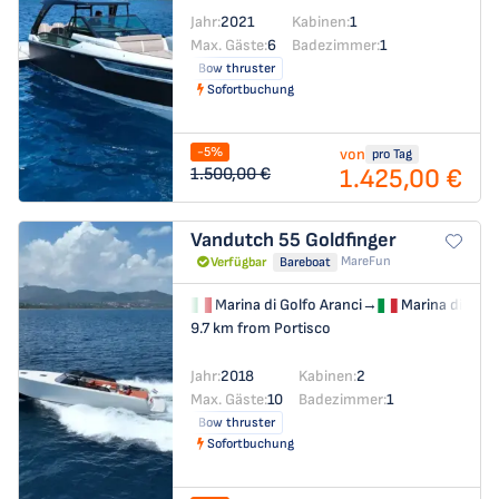
Jahr:
2021
Kabinen:
1
Max. Gäste:
6
Badezimmer:
1
Bow thruster
Sofortbuchung
-5%
von
pro Tag
1.425,00 €
1.500,00 €
Vandutch 55
Goldfinger
MareFun
Verfügbar
Bareboat
Marina di Golfo Aranci
→
Marina di Golf
9.7 km from Portisco
Jahr:
2018
Kabinen:
2
Max. Gäste:
10
Badezimmer:
1
Bow thruster
Sofortbuchung