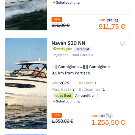
Sofortbuchung
-5%
von
pro Tag
911,75 €
955,00 €
Navan S30
NN
Verfügbar
Bareboat
Enjoyacht - Nord Sardinia
Cannigione
→
Cannigione
9.9 km from Portisco
Jahr:
2025
Kabinen:
1
Max. Gäste:
2
Badezimmer:
1
Neues Boot
Air condition
Sofortbuchung
-7%
von
pro Tag
1.255,50 €
1.350,00 €