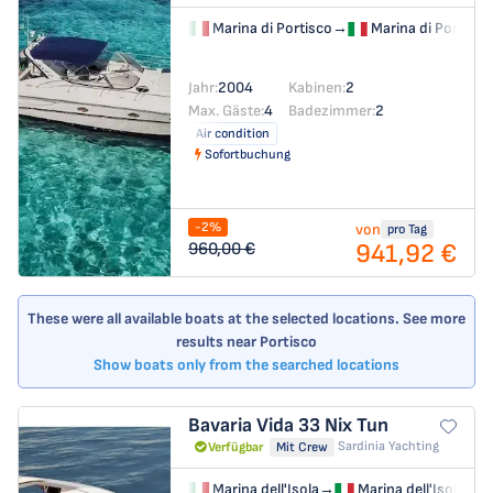
Marina di Portisco
→
Marina di Portisco
Jahr:
2004
Kabinen:
2
Max. Gäste:
4
Badezimmer:
2
Air condition
Sofortbuchung
-2%
von
pro Tag
941,92 €
960,00 €
These were all available boats at the selected locations. See more
results near Portisco
Show boats only from the searched locations
Bavaria Vida 33
Nix Tun
Sardinia Yachting
Verfügbar
Mit Crew
Marina dell'Isola
→
Marina dell'Isola