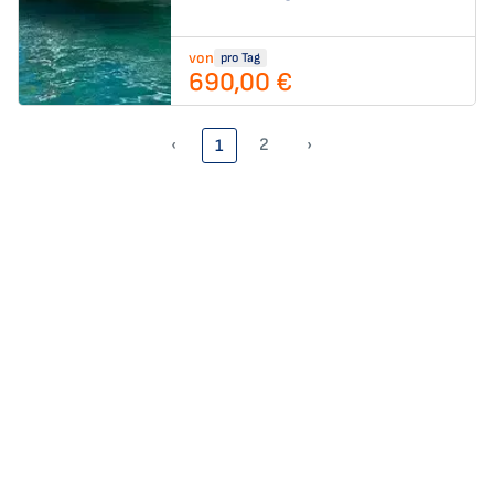
von
pro Tag
690,00 €
‹
2
›
1