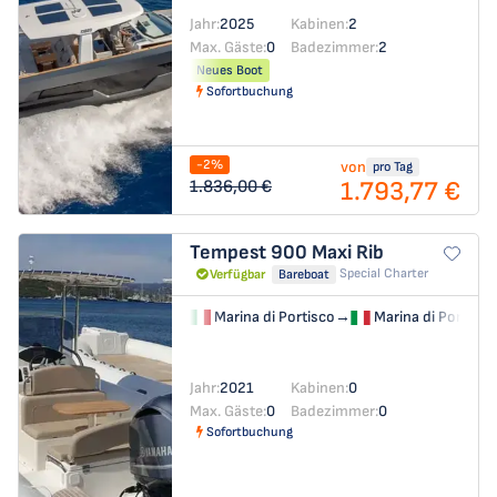
Jahr:
2025
Kabinen:
2
Max. Gäste:
0
Badezimmer:
2
Neues Boot
Sofortbuchung
-2%
von
pro Tag
1.793,77 €
1.836,00 €
Tempest 900
Maxi Rib
Special Charter
Verfügbar
Bareboat
Marina di Portisco
→
Marina di Portisco
Jahr:
2021
Kabinen:
0
Max. Gäste:
0
Badezimmer:
0
Sofortbuchung