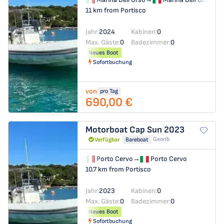
11 km from Portisco
Jahr:
2024
Kabinen:
0
Max. Gäste:
0
Badezimmer:
0
Neues Boot
Sofortbuchung
von
pro Tag
690,00 €
Motorboat
Cap Sun 2023
Georib
Verfügbar
Bareboat
Porto Cervo
→
Porto Cervo
10.7 km from Portisco
Jahr:
2023
Kabinen:
0
Max. Gäste:
0
Badezimmer:
0
Neues Boot
Sofortbuchung