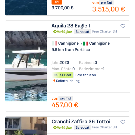
-5%
von
pro Tag
3.515,00 €
3.700,00 €
Aquila 28
Eagle I
Free Charter Srl
Verfügbar
Bareboat
Cannigione
→
Cannigione
9.9 km from Portisco
Jahr:
2023
Kabinen:
0
Max. Gäste:
0
Badezimmer:
1
Neues Boot
Bow thruster
Sofortbuchung
von
pro Tag
457,00 €
Cranchi Zaffiro 36
Tottoi
Free Charter Srl
Verfügbar
Bareboat