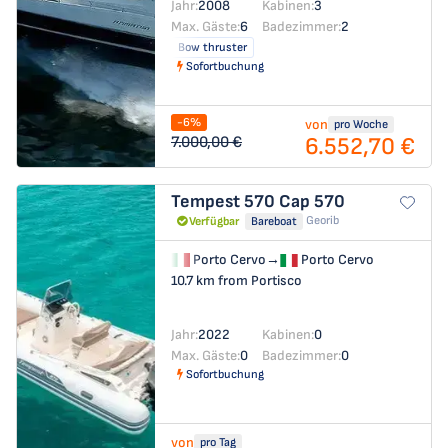
Jahr:
2008
Kabinen:
3
Max. Gäste:
6
Badezimmer:
2
Bow thruster
Sofortbuchung
-6%
von
pro Woche
6.552,70 €
7.000,00 €
Tempest 570
Cap 570
Georib
Verfügbar
Bareboat
Porto Cervo
→
Porto Cervo
10.7 km from Portisco
Jahr:
2022
Kabinen:
0
Max. Gäste:
0
Badezimmer:
0
Sofortbuchung
von
pro Tag