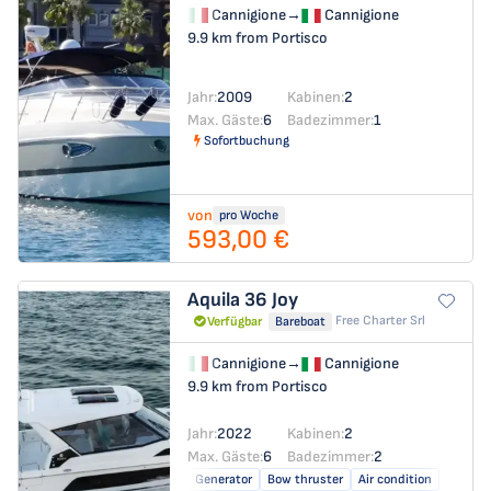
Cannigione
→
Cannigione
9.9 km from Portisco
Jahr:
2009
Kabinen:
2
Max. Gäste:
6
Badezimmer:
1
Sofortbuchung
von
pro Woche
593,00 €
Aquila 36
Joy
Free Charter Srl
Verfügbar
Bareboat
Cannigione
→
Cannigione
9.9 km from Portisco
Jahr:
2022
Kabinen:
2
Max. Gäste:
6
Badezimmer:
2
Generator
Bow thruster
Air condition