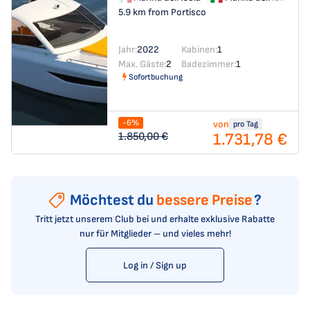
5.9 km from Portisco
Jahr:
2022
Kabinen:
1
Max. Gäste:
2
Badezimmer:
1
Sofortbuchung
-6%
von
pro Tag
1.731,78 €
1.850,00 €
Möchtest du
bessere Preise
?
Tritt jetzt unserem Club bei und erhalte exklusive Rabatte
nur für Mitglieder – und vieles mehr!
Log in / Sign up