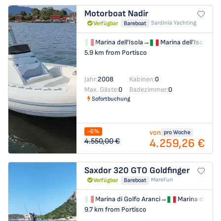
Motorboat
Nadir
Sardinia Yachting
Verfügbar
Bareboat
Marina dell'Isola
→
Marina dell'Isola
5.9 km from Portisco
Jahr:
2008
Kabinen:
0
Max. Gäste:
0
Badezimmer:
0
Sofortbuchung
-6%
von
pro Woche
4.259,26 €
4.550,00 €
Saxdor 320 GTO
Goldfinger
MareFun
Verfügbar
Bareboat
Marina di Golfo Aranci
→
Marina di Golf
9.7 km from Portisco