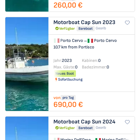
260,00 €
Motorboat
Cap Sun 2023
Georib
Verfügbar
Bareboat
Porto Cervo
→
Porto Cervo
10.7 km from Portisco
Jahr:
2023
Kabinen:
0
Max. Gäste:
0
Badezimmer:
0
Neues Boot
Sofortbuchung
von
pro Tag
690,00 €
Motorboat
Cap Sun 2024
Georib
Verfügbar
Bareboat
Marina Dell'Orso
→
Marina Dell'Orso