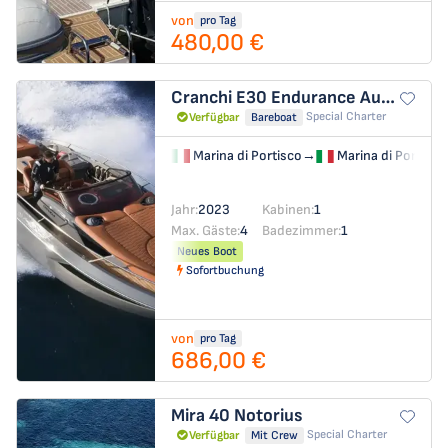
von
pro Tag
480,00 €
Cranchi E30 Endurance
Aurora
Special Charter
Verfügbar
Bareboat
Marina di Portisco
→
Marina di Portisco
Jahr:
2023
Kabinen:
1
Max. Gäste:
4
Badezimmer:
1
Neues Boot
Sofortbuchung
von
pro Tag
686,00 €
Mira 40
Notorius
Special Charter
Verfügbar
Mit Crew