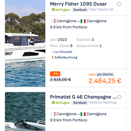
Merry Fisher 1095
Dusar
Free Charter Srl
Verfügbar
Bareboat
Cannigione
→
Cannigione
9.9 km from Portisco
Jahr:
2022
Kabinen:
3
Max. Gäste:
8
Badezimmer:
1
Bow thruster
Sofortbuchung
-5%
von
pro Woche
2.484,25 €
2.615,00 €
Primatist G 46
Champagne Three
Sardinia Yachting
Verfügbar
Bareboat
Cannigione
→
Cannigione
9.9 km from Portisco