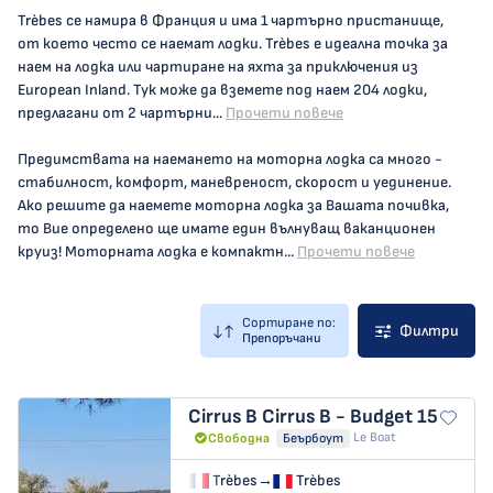
Trèbes се намира в Франция и има 1 чартърно пристанище,
от което често се наемат лодки. Trèbes е идеална точка за
наем на лодка или чартиране на яхта за приключения из
European Inland. Тук може да вземете под наем 204 лодки,
предлагани от 2 чартърни...
Прочети повече
Предимствата на наемането на моторна лодка са много -
стабилност, комфорт, маневреност, скорост и уединение.
Ако решите да наемете моторна лодка за Вашата почивка,
то Вие определено ще имате един вълнуващ ваканционен
круиз! Моторната лодка е компактн...
Прочети повече
Сортиране по:
Филтри
Препоръчани
Cirrus B
Cirrus B - Budget 15
Le Boat
Свободна
Беърбоут
Trèbes
→
Trèbes