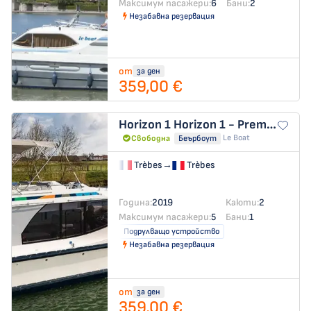
Максимум пасажери:
6
Бани:
2
Незабавна резервация
от
за ден
359,00 €
Horizon 1
Horizon 1 - Premier 50
Le Boat
Свободна
Беърбоут
Trèbes
→
Trèbes
Година:
2019
Каюти:
2
Максимум пасажери:
5
Бани:
1
Подрулващо устройство
Незабавна резервация
от
за ден
359,00 €