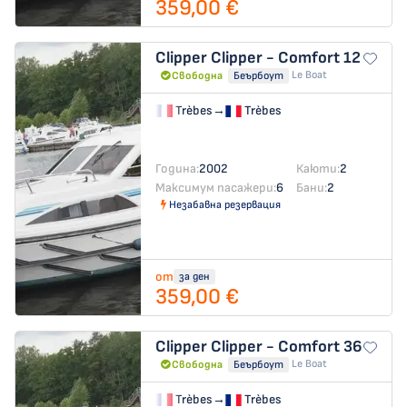
359,00 €
Clipper
Clipper - Comfort 12
Le Boat
Свободна
Беърбоут
Trèbes
→
Trèbes
Година:
2002
Каюти:
2
Максимум пасажери:
6
Бани:
2
Незабавна резервация
от
за ден
359,00 €
Clipper
Clipper - Comfort 36
Le Boat
Свободна
Беърбоут
Trèbes
→
Trèbes