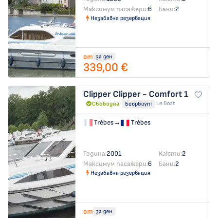
Максимум пасажери:
6
Бани:
2
Незабавна резервация
от
за ден
339,00 €
Clipper
Clipper - Comfort 1
Le Boat
Свободна
Беърбоут
Trèbes
→
Trèbes
Година:
2001
Каюти:
2
Максимум пасажери:
6
Бани:
2
Незабавна резервация
от
за ден