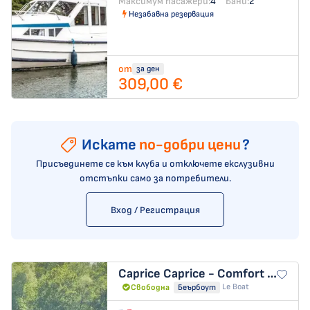
Максимум пасажери:
4
Бани:
2
Незабавна резервация
от
за ден
309,00 €
Искате
по-добри цени
?
Присъединете се към клуба и отключете екслузивни
отстъпки само за потребители.
Вход / Регистрация
Caprice
Caprice - Comfort 34
Le Boat
Свободна
Беърбоут