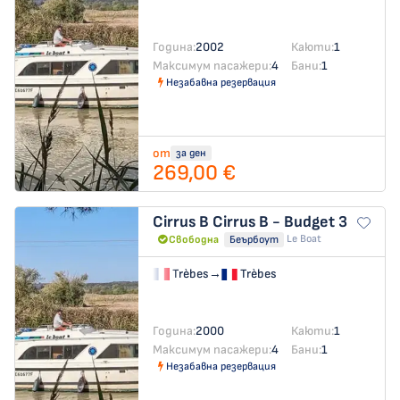
Година:
2002
Каюти:
1
Максимум пасажери:
4
Бани:
1
Незабавна резервация
от
за ден
269,00 €
Cirrus B
Cirrus B - Budget 3
Le Boat
Свободна
Беърбоут
Trèbes
→
Trèbes
Година:
2000
Каюти:
1
Максимум пасажери:
4
Бани:
1
Незабавна резервация