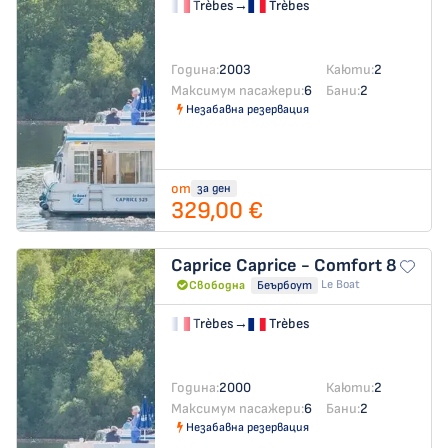
Trèbes
→
Trèbes
Година:
2003
Каюти:
2
Максимум пасажери:
6
Бани:
2
Незабавна резервация
от
за ден
329,00 €
Caprice
Caprice - Comfort 8
Le Boat
Свободна
Беърбоут
Trèbes
→
Trèbes
Година:
2000
Каюти:
2
Максимум пасажери:
6
Бани:
2
Незабавна резервация