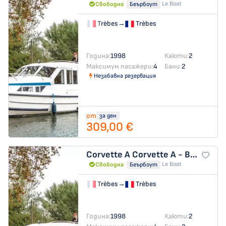
Le Boat
Свободна
Беърбоут
Trèbes
→
Trèbes
Година:
1998
Каюти:
2
Максимум пасажери:
4
Бани:
2
Незабавна резервация
от
за ден
309,00 €
Corvette A
Corvette A - Budget 7
Le Boat
Свободна
Беърбоут
Trèbes
→
Trèbes
Година:
1998
Каюти:
2