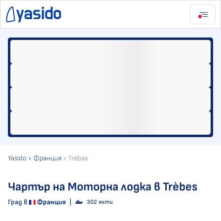
Yasido
Франция
Trèbes
Чартър на Моторна лодка в Trèbes
Град в
Франция
|
302 яхти