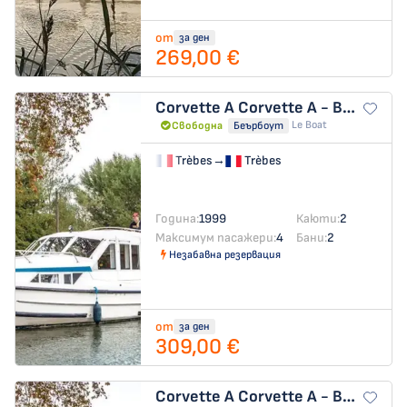
от
за ден
269,00 €
Corvette A
Corvette A - Budget 14
Le Boat
Свободна
Беърбоут
Trèbes
→
Trèbes
Година:
1999
Каюти:
2
Максимум пасажери:
4
Бани:
2
Незабавна резервация
от
за ден
309,00 €
Corvette A
Corvette A - Budget 6