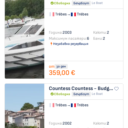
Le Boat
Свободна
Беърбоут
Trèbes
→
Trèbes
Година:
2003
Каюти:
2
Максимум пасажери:
6
Бани:
2
Незабавна резервация
от
за ден
359,00 €
Countess
Countess - Budget 15
Le Boat
Свободна
Беърбоут
Trèbes
→
Trèbes
Година:
2002
Каюти:
2