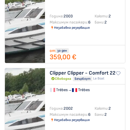
Година:
2003
Каюти:
2
Максимум пасажери:
6
Бани:
2
Незабавна резервация
от
за ден
359,00 €
Clipper
Clipper - Comfort 22
Le Boat
Свободна
Беърбоут
Trèbes
→
Trèbes
Година:
2002
Каюти:
2
Максимум пасажери:
6
Бани:
2
Незабавна резервация