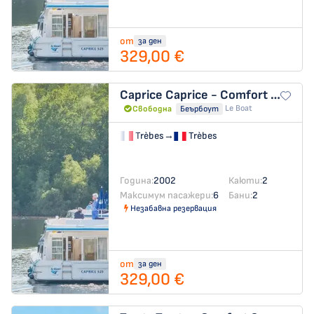
от
за ден
329,00 €
Caprice
Caprice - Comfort 43
Le Boat
Свободна
Беърбоут
Trèbes
→
Trèbes
Година:
2002
Каюти:
2
Максимум пасажери:
6
Бани:
2
Незабавна резервация
от
за ден
329,00 €