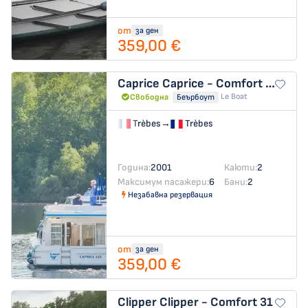
от
за ден
359,00 €
Caprice
Caprice - Comfort 14
Le Boat
Свободна
Беърбоут
Trèbes
→
Trèbes
Година:
2001
Каюти:
2
Максимум пасажери:
6
Бани:
2
Незабавна резервация
от
за ден
359,00 €
Clipper
Clipper - Comfort 31