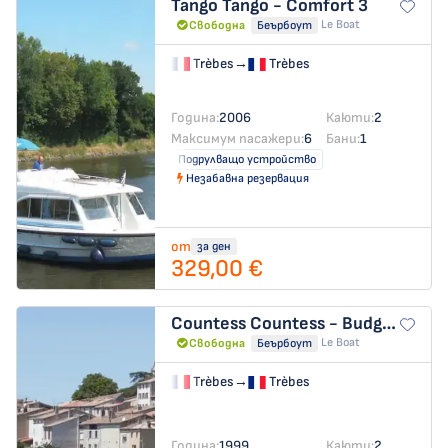
Tango
Tango - Comfort 3
Le Boat
Свободна
Беърбоут
Trèbes
→
Trèbes
Година:
2006
Каюти:
2
Максимум пасажери:
6
Бани:
1
Подрулващо устройство
Незабавна резервация
от
за ден
329,00 €
Countess
Countess - Budget 4
Le Boat
Свободна
Беърбоут
Trèbes
→
Trèbes
Година:
1999
Каюти:
2