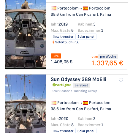
Portocolom
→
Portocolom
38.6 km from Can Picafort, Palma
Jahr:
2019
Kabinen:
3
Max. Gäste:
6
Badezimmer:
1
Bow thruster
Solar panel
Sofortbuchung
-5%
von
pro Woche
1.337,65 €
1.408,05 €
Sun Odyssey 389
MoElli
Verfügbar
Bareboat
Four Seasons Yachting Group
Portocolom
→
Portocolom
38.6 km from Can Picafort, Palma
Jahr:
2020
Kabinen:
3
Max. Gäste:
8
Badezimmer:
1
Bow thruster
Solar panel