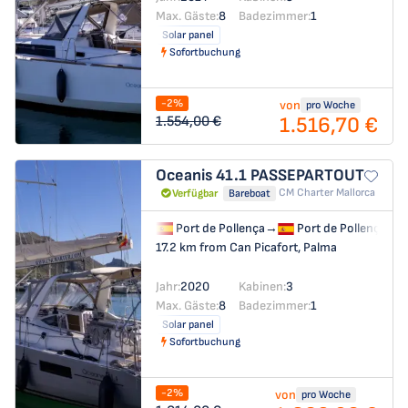
Max. Gäste:
8
Badezimmer:
1
Solar panel
Sofortbuchung
-2%
von
pro Woche
1.516,70 €
1.554,00 €
Oceanis 41.1
PASSEPARTOUT
CM Charter Mallorca
Verfügbar
Bareboat
Port de Pollença
→
Port de Pollença
17.2 km from Can Picafort, Palma
Jahr:
2020
Kabinen:
3
Max. Gäste:
8
Badezimmer:
1
Solar panel
Sofortbuchung
-2%
von
pro Woche