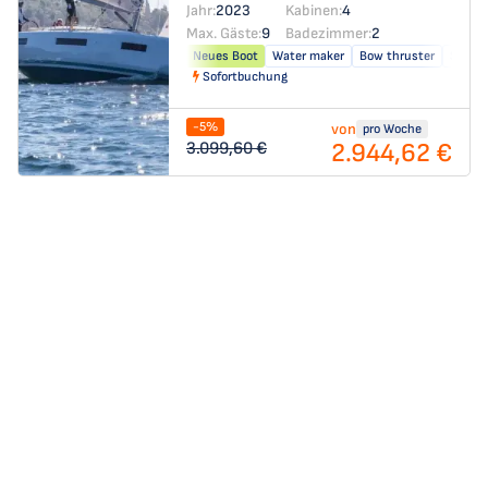
Jahr:
2023
Kabinen:
4
Max. Gäste:
9
Badezimmer:
2
Neues Boot
Water maker
Bow thruster
Solar 
Sofortbuchung
-5%
von
pro Woche
2.944,62 €
3.099,60 €