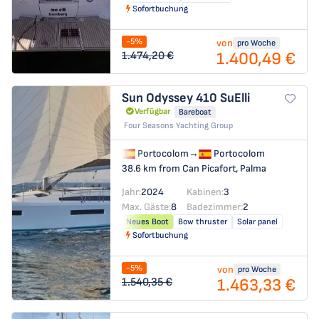
Sofortbuchung
-5%
von
pro Woche
1.400,49 €
1.474,20 €
Sun Odyssey 410
SuElli
Verfügbar
Bareboat
Four Seasons Yachting Group
Portocolom
→
Portocolom
38.6 km from Can Picafort, Palma
Jahr:
2024
Kabinen:
3
Max. Gäste:
8
Badezimmer:
2
Neues Boot
Bow thruster
Solar panel
Sofortbuchung
-5%
von
pro Woche
1.463,33 €
1.540,35 €