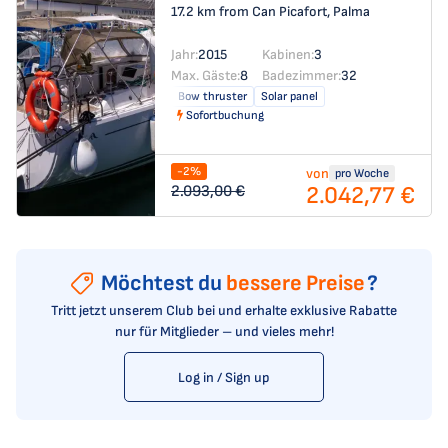
17.2 km from Can Picafort, Palma
Jahr:
2015
Kabinen:
3
Max. Gäste:
8
Badezimmer:
32
Bow thruster
Solar panel
Sofortbuchung
-2%
von
pro Woche
2.042,77 €
2.093,00 €
Möchtest du
bessere Preise
?
Tritt jetzt unserem Club bei und erhalte exklusive Rabatte
nur für Mitglieder – und vieles mehr!
Log in / Sign up