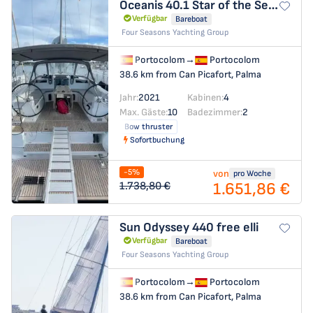
Oceanis 40.1
Star of the Seas
Verfügbar
Bareboat
Four Seasons Yachting Group
Portocolom
→
Portocolom
38.6 km from Can Picafort, Palma
Jahr:
2021
Kabinen:
4
Max. Gäste:
10
Badezimmer:
2
Bow thruster
Sofortbuchung
-5%
von
pro Woche
1.651,86 €
1.738,80 €
Sun Odyssey 440
free elli
Verfügbar
Bareboat
Four Seasons Yachting Group
Portocolom
→
Portocolom
38.6 km from Can Picafort, Palma