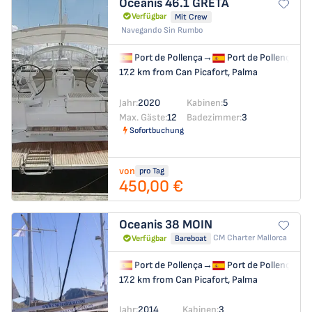
Oceanis 46.1
GRETA
Verfügbar
Mit Crew
Navegando Sin Rumbo
Port de Pollença
→
Port de Pollença
17.2 km from Can Picafort, Palma
Jahr:
2020
Kabinen:
5
Max. Gäste:
12
Badezimmer:
3
Sofortbuchung
von
pro Tag
450,00 €
Oceanis 38
MOIN
CM Charter Mallorca
Verfügbar
Bareboat
Port de Pollença
→
Port de Pollença
17.2 km from Can Picafort, Palma
Jahr:
2014
Kabinen:
3