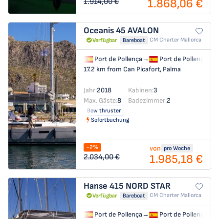
1.868,06 €
1.914,00 €
Oceanis 45
AVALON
CM Charter Mallorca
Verfügbar
Bareboat
Port de Pollença
→
Port de Pollença
17.2 km from Can Picafort, Palma
Jahr:
2018
Kabinen:
3
Max. Gäste:
8
Badezimmer:
2
Bow thruster
Sofortbuchung
-2%
von
pro Woche
1.985,18 €
2.034,00 €
Hanse 415
NORD STAR
CM Charter Mallorca
Verfügbar
Bareboat
Port de Pollença
→
Port de Pollença