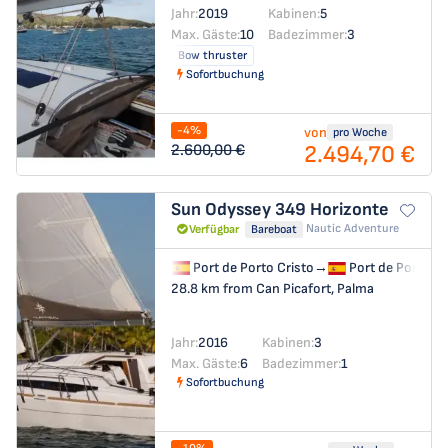
Jahr:
2019
Kabinen:
5
Max. Gäste:
10
Badezimmer:
3
Bow thruster
Sofortbuchung
-4%
von
pro Woche
2.494,70 €
2.600,00 €
Sun Odyssey 349
Horizonte
Nautic Adventure
Verfügbar
Bareboat
Port de Porto Cristo
→
Port de Porto Cr
28.8 km from Can Picafort, Palma
Jahr:
2016
Kabinen:
3
Max. Gäste:
6
Badezimmer:
1
Sofortbuchung