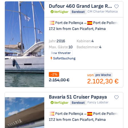
Dufour 460 Grand Large
RUBIN
CM Charter Mallorca
Verfügbar
Bareboat
Port de Pollença
→
Port de Pollença
17.2 km from Can Picafort, Palma
Jahr:
2016
Kabinen:
4
Max. Gäste:
10
Badezimmer:
4
Bow thruster
Sofortbuchung
-2%
von
pro Woche
2.102,30 €
2.154,00 €
Bavaria 51 Cruiser
Papaya
Fancy Lobster
Verfügbar
Bareboat
Port de Pollença
→
Port de Pollença
17.2 km from Can Picafort, Palma