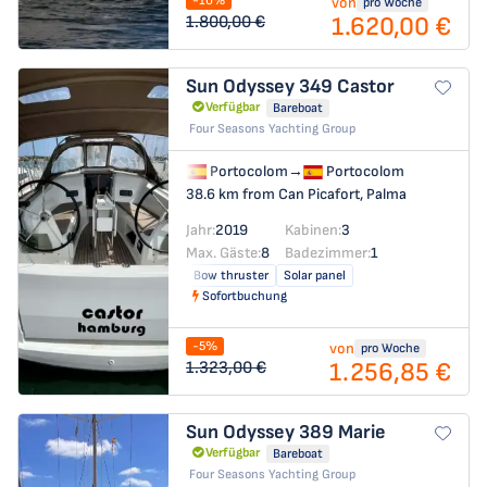
-10%
von
pro Woche
1.620,00 €
1.800,00 €
Sun Odyssey 349
Castor
Verfügbar
Bareboat
Four Seasons Yachting Group
Portocolom
→
Portocolom
38.6 km from Can Picafort, Palma
Jahr:
2019
Kabinen:
3
Max. Gäste:
8
Badezimmer:
1
Bow thruster
Solar panel
Sofortbuchung
-5%
von
pro Woche
1.256,85 €
1.323,00 €
Sun Odyssey 389
Marie
Verfügbar
Bareboat
Four Seasons Yachting Group