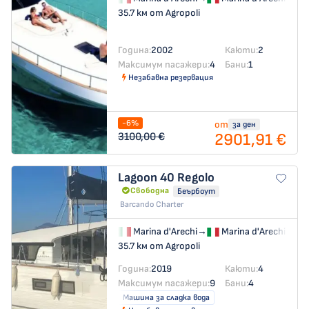
35.7 км от Agropoli
Година:
2002
Каюти:
2
Максимум пасажери:
4
Бани:
1
Незабавна резервация
-6%
от
за ден
2901,91 €
3100,00 €
Lagoon 40
Regolo
Свободна
Беърбоут
Barcando Charter
Marina d'Arechi
→
Marina d'Arechi
35.7 км от Agropoli
Година:
2019
Каюти:
4
Максимум пасажери:
9
Бани:
4
Машина за сладка вода