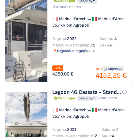
Свободна
Беърбоут
Barcando Charter
Marina d'Arechi
→
Marina d'Arechi
35.7 км от Agropoli
Година:
2022
Каюти:
4
Максимум пасажери:
9
Бани:
4
Незабавна резервация
-2%
от
за седмица
4152,25 €
4250,00 €
Lagoon 46
Cassata - Standard Line
Spartivento
Свободна
Беърбоут
Marina d'Arechi
→
Marina d'Arechi
35.7 км от Agropoli
Година:
2021
Каюти:
4
Максимум пасажери:
12
Бани:
4