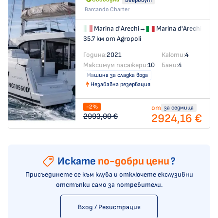
Беърбоут
Barcando Charter
Marina d'Arechi
→
Marina d'Arechi
35.7 км от Agropoli
Година:
2021
Каюти:
4
Максимум пасажери:
10
Бани:
4
Машина за сладка вода
Незабавна резервация
-2%
от
за седмица
2924,16 €
2993,00 €
Искате
по-добри цени
?
Присъединете се към клуба и отключете екслузивни
отстъпки само за потребители.
Вход / Регистрация