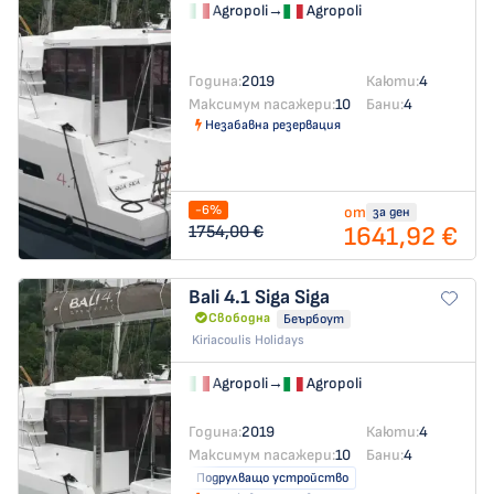
Agropoli
→
Agropoli
Година:
2019
Каюти:
4
Максимум пасажери:
10
Бани:
4
Незабавна резервация
-6%
от
за ден
1641,92 €
1754,00 €
Bali 4.1
Siga Siga
Свободна
Беърбоут
Kiriacoulis Holidays
Agropoli
→
Agropoli
Година:
2019
Каюти:
4
Максимум пасажери:
10
Бани:
4
Подрулващо устройство