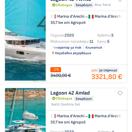
Blue Trend
Свободна
Беърбоут
Marina d'Arechi
→
Marina d'Arechi
35.7 км от Agropoli
Година:
2020
Каюти:
5
Максимум пасажери:
11
Бани:
5
Генератор за ток
Климатик
Незабавна резервация
-2%
от
за седмица
3321,80 €
3400,00 €
Lagoon 42
Amlad
Свободна
Беърбоут
North Sardinia Sail
Marina d'Arechi
→
Marina d'Arechi
35.7 км от Agropoli
Година:
2023
Каюти:
4