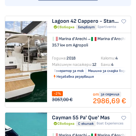
Lagoon 42
Cappero - Standard line
Spartivento
Свободна
Беърбоут
Marina d'Arechi
→
Marina d'Arechi
35.7 км от Agropoli
Година:
2018
Каюти:
4
Максимум пасажери:
12
Бани:
4
Генератор за ток
Машина за сладка вода
Кл
Незабавна резервация
-2%
от
за седмица
2986,69 €
3057,00 €
Cayman 55
Pa' Que' Mas
Boat Experiences
Свободна
С екипаж
Marina d'Arechi
→
Marina d'Arechi