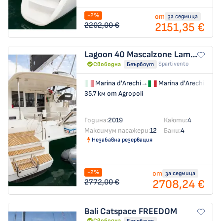
-2%
от
за седмица
2151,35 €
2202,00 €
Lagoon 40
Mascalzone Lametino - Standard line
Spartivento
Свободна
Беърбоут
Marina d'Arechi
→
Marina d'Arechi
35.7 км от Agropoli
Година:
2019
Каюти:
4
Максимум пасажери:
12
Бани:
4
Незабавна резервация
-2%
от
за седмица
2708,24 €
2772,00 €
Bali Catspace
FREEDOM
Свободна