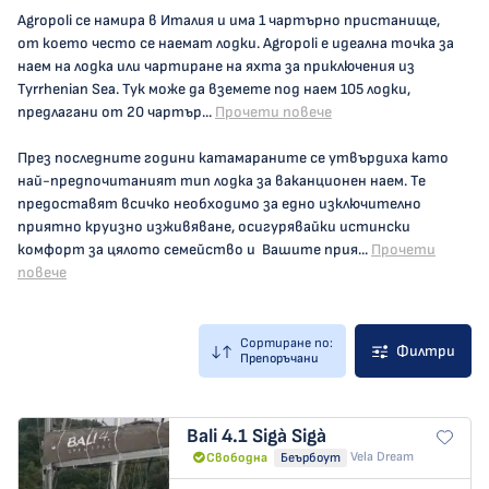
Agropoli се намира в Италия и има 1 чартърно пристанище,
от което често се наемат лодки. Agropoli е идеална точка за
наем на лодка или чартиране на яхта за приключения из
Tyrrhenian Sea. Тук може да вземете под наем 105 лодки,
предлагани от 20 чартър...
Прочети повече
През последните години катамараните се утвърдиха като
най-предпочитаният тип лодка за ваканционен наем. Те
предоставят всичко необходимо за едно изключително
приятно круизно изживяване, осигурявайки истински
комфорт за цялото семейство и Вашите прия...
Прочети
повече
Сортиране по:
Филтри
Препоръчани
Bali 4.1
Sigà Sigà
Vela Dream
Свободна
Беърбоут