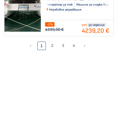
Генератор за ток
Машина за сладка вода
Кл
Незабавна резервация
-2%
от
за седмица
4239,20 €
4339,00 €
‹
2
3
4
›
1