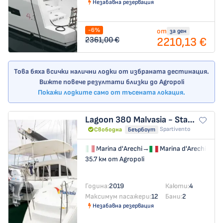
Незабавна резервация
-6%
от
за ден
2210,13 €
2361,00 €
Това бяха всички налични лодки от избраната дестинация.
Вижте повече резултати близки до Agropoli
Покажи лодките само от тъсената локация.
Lagoon 380
Malvasia - Standard line
Spartivento
Свободна
Беърбоут
Marina d'Arechi
→
Marina d'Arechi
35.7 км от Agropoli
Година:
2019
Каюти:
4
Максимум пасажери:
12
Бани:
2
Незабавна резервация