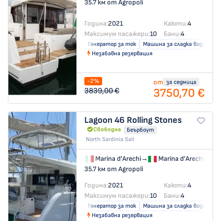
35.7 км от Agropoli
Година:
2021
Каюти:
4
Максимум пасажери:
10
Бани:
4
Генератор за ток
Машина за сладка вода
Кл
Незабавна резервация
-2%
от
за седмица
3750,70 €
3839,00 €
Lagoon 46
Rolling Stones
Свободна
Беърбоут
North Sardinia Sail
Marina d'Arechi
→
Marina d'Arechi
35.7 км от Agropoli
Година:
2021
Каюти:
4
Максимум пасажери:
10
Бани:
4
Генератор за ток
Машина за сладка вода
Кл
Незабавна резервация