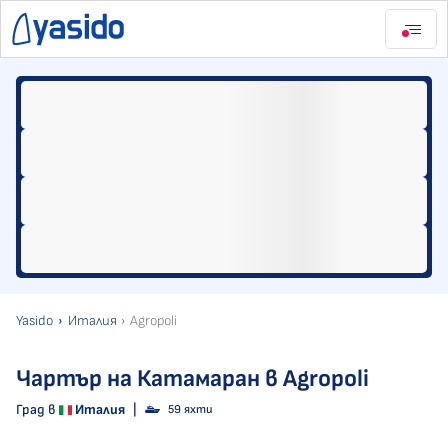
Yasido
Италия
Agropoli
Чартър на Катамаран в Agropoli
Град в
Италия
|
59 яхти