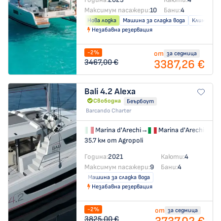
Максимум пасажери:
10
Бани:
4
Нова лодка
Машина за сладка вода
Климатик
Незабавна резервация
-2%
от
за седмица
3387,26 €
3467,00 €
Bali 4.2
Alexa
Свободна
Беърбоут
Barcando Charter
Marina d'Arechi
→
Marina d'Arechi
35.7 км от Agropoli
Година:
2021
Каюти:
4
Максимум пасажери:
9
Бани:
4
Машина за сладка вода
Незабавна резервация
-2%
от
за седмица
3825,00 €