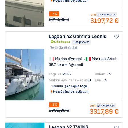
Незабавна резервация
-2%
от
за седмица
3197,72 €
3273,00 €
Lagoon 42
Gamma Leonis
Свободна
Беърбоут
North Sardinia Sail
Marina d'Arechi
→
Marina d'Arechi
35.7 км от Agropoli
Година:
2022
Каюти:
4
Максимум пасажери:
10
Бани:
4
Машина за сладка вода
Незабавна резервация
-2%
от
за седмица
3317,89 €
3396,00 €
Lagoon 42
TWINS