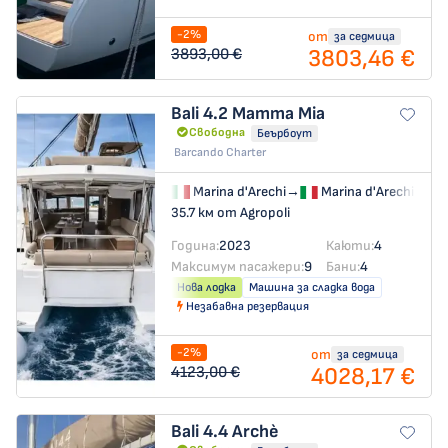
-2%
от
за седмица
3803,46 €
3893,00 €
Bali 4.2
Mamma Mia
Свободна
Беърбоут
Barcando Charter
Marina d'Arechi
→
Marina d'Arechi
35.7 км от Agropoli
Година:
2023
Каюти:
4
Максимум пасажери:
9
Бани:
4
Нова лодка
Машина за сладка вода
Незабавна резервация
-2%
от
за седмица
4028,17 €
4123,00 €
Bali 4.4
Archè