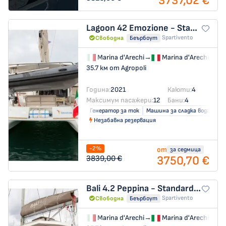
3737,02 €
Lagoon 42
Emozione - Standard Line
Spartivento
Свободна
Беърбоут
Marina d'Arechi
→
Marina d'Arechi
35.7 км от Agropoli
Година:
2021
Каюти:
4
Максимум пасажери:
12
Бани:
4
Генератор за ток
Машина за сладка вода
Кл
Незабавна резервация
-2%
от
за седмица
3750,70 €
3839,00 €
Bali 4.2
Peppina - Standard Line
Spartivento
Свободна
Беърбоут
Marina d'Arechi
→
Marina d'Arechi