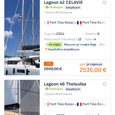
Lagoon 42
CELAVIE
Свободна
Беърбоут
Corsica Multicoques
Port Tino Rossi
→
Port Tino Rossi
Година:
2024
Каюти:
6
Максимум пасажери:
12
Бани:
4
Нова лодка
Машина за сладка вода
Слънчеви 
Незабавна резервация
-3%
от
за седмица
2535,00 €
2600,00 €
Lagoon 46
Theloulisa
Свободна
Беърбоут
Corsica Multicoques
Port Tino Rossi
→
Port Tino Rossi