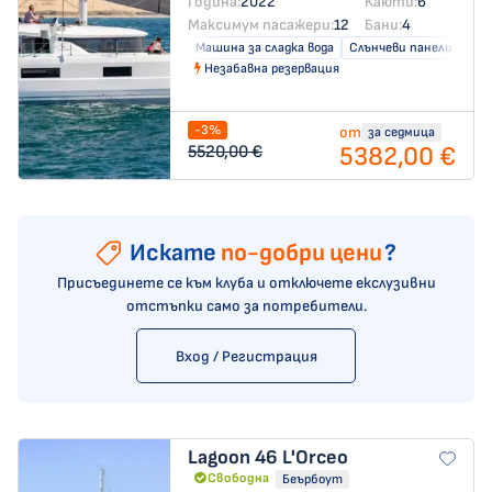
Година:
2022
Каюти:
6
Максимум пасажери:
12
Бани:
4
Машина за сладка вода
Слънчеви панели
Незабавна резервация
-3%
от
за седмица
5382,00 €
5520,00 €
Искате
по-добри цени
?
Присъединете се към клуба и отключете екслузивни
отстъпки само за потребители.
Вход / Регистрация
Lagoon 46
L'Orceo
Свободна
Беърбоут