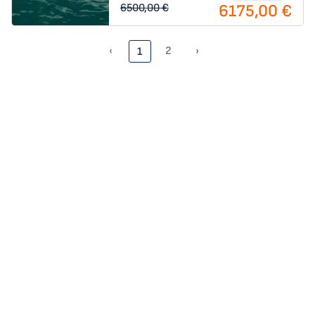
6175,00 €
6500,00 €
‹
2
›
1