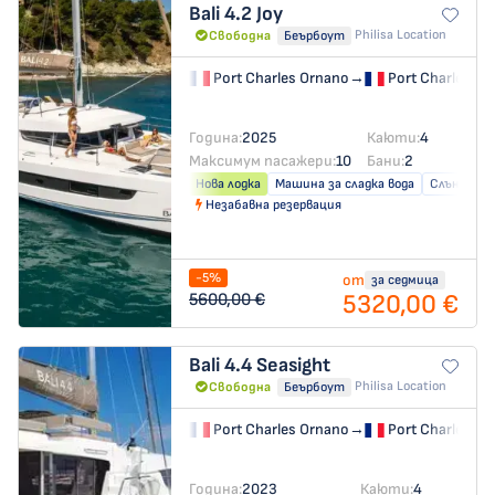
Bali 4.2
Joy
Philisa Location
Свободна
Беърбоут
Port Charles Ornano
→
Port Charles Or
Година:
2025
Каюти:
4
Максимум пасажери:
10
Бани:
2
Нова лодка
Машина за сладка вода
Слънчеви 
Незабавна резервация
-5%
от
за седмица
5320,00 €
5600,00 €
Bali 4.4
Seasight
Philisa Location
Свободна
Беърбоут
Port Charles Ornano
→
Port Charles Or
Година:
2023
Каюти:
4