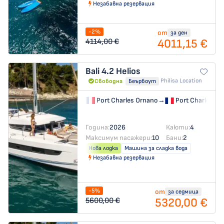
Незабавна резервация
-2%
от
за ден
4011,15 €
4114,00 €
Bali 4.2
Helios
Philisa Location
Свободна
Беърбоут
Port Charles Ornano
→
Port Charles Or
Година:
2026
Каюти:
4
Максимум пасажери:
10
Бани:
2
Нова лодка
Машина за сладка вода
Незабавна резервация
-5%
от
за седмица
5320,00 €
5600,00 €