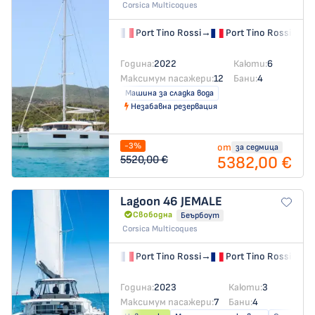
Corsica Multicoques
Port Tino Rossi
→
Port Tino Rossi
Година:
2022
Каюти:
6
Максимум пасажери:
12
Бани:
4
Машина за сладка вода
Незабавна резервация
-3%
от
за седмица
5382,00 €
5520,00 €
Lagoon 46
JEMALE
Свободна
Беърбоут
Corsica Multicoques
Port Tino Rossi
→
Port Tino Rossi
Година:
2023
Каюти:
3
Максимум пасажери:
7
Бани:
4