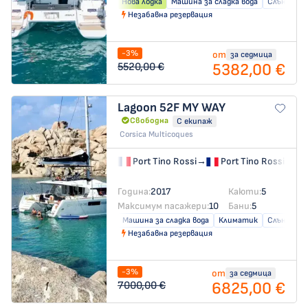
Нова лодка
Машина за сладка вода
Слънчеви 
Незабавна резервация
-3%
от
за седмица
5382,00 €
5520,00 €
Lagoon 52F
MY WAY
Свободна
С екипаж
Corsica Multicoques
Port Tino Rossi
→
Port Tino Rossi
Година:
2017
Каюти:
5
Максимум пасажери:
10
Бани:
5
Машина за сладка вода
Климатик
Слънчеви 
Незабавна резервация
-3%
от
за седмица
6825,00 €
7000,00 €