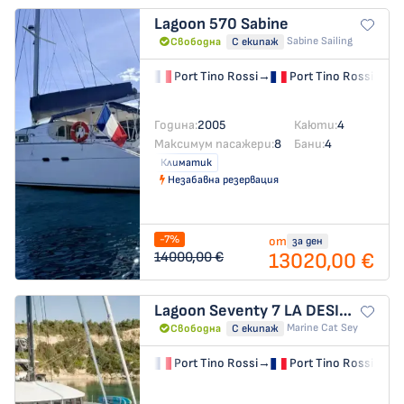
Lagoon 570
Sabine
Sabine Sailing
Свободна
С екипаж
Port Tino Rossi
→
Port Tino Rossi
Година:
2005
Каюти:
4
Максимум пасажери:
8
Бани:
4
Климатик
Незабавна резервация
-7%
от
за ден
13020,00 €
14000,00 €
Lagoon Seventy 7
LA DESIRADE
Marine Cat Sey
Свободна
С екипаж
Port Tino Rossi
→
Port Tino Rossi