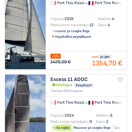
Port Tino Rossi
→
Port Tino Rossi
Година:
2019
Каюти:
4
Максимум пасажери:
12
Бани:
4
Машина за сладка вода
Незабавна резервация
-5%
от
за ден
1354,70 €
1426,00 €
Excess 11
ADOC
Свободна
Беърбоут
Corsica Multicoques
Port Tino Rossi
→
Port Tino Rossi
Година:
2024
Каюти:
6
Максимум пасажери:
8
Бани:
2
Нова лодка
Машина за сладка вода
Слънчеви 