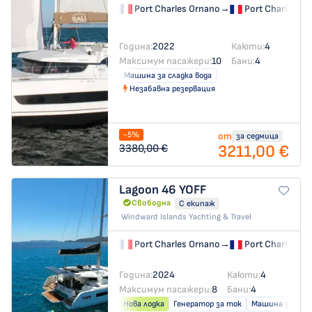
Port Charles Ornano
→
Port Charles Or
Година:
2022
Каюти:
4
Максимум пасажери:
10
Бани:
4
Машина за сладка вода
Незабавна резервация
-5%
от
за седмица
3211,00 €
3380,00 €
Lagoon 46
YOFF
Свободна
С екипаж
Windward Islands Yachting & Travel
Port Charles Ornano
→
Port Charles Or
Година:
2024
Каюти:
4
Максимум пасажери:
8
Бани:
4
Нова лодка
Генератор за ток
Машина за слад