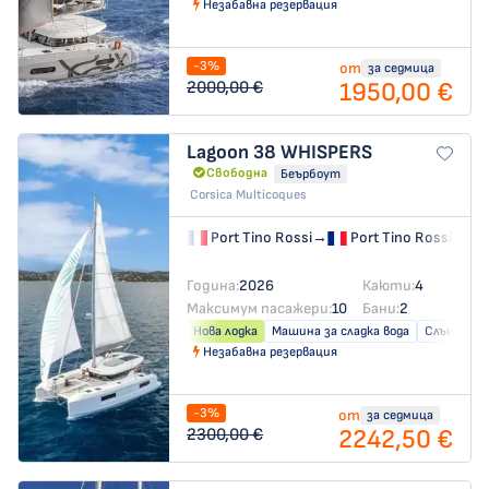
Незабавна резервация
-3%
от
за седмица
1950,00 €
2000,00 €
Lagoon 38
WHISPERS
Свободна
Беърбоут
Corsica Multicoques
Port Tino Rossi
→
Port Tino Rossi
Година:
2026
Каюти:
4
Максимум пасажери:
10
Бани:
2
Нова лодка
Машина за сладка вода
Слънчеви 
Незабавна резервация
-3%
от
за седмица
2242,50 €
2300,00 €