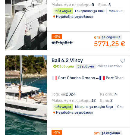
Максимум пасажери:
9
Бани:
5
Нова лодка
Генератор за ток
Машина за слад
Незабавна резервация
-5%
от
за седмица
5771,25 €
6075,00 €
Bali 4.2
Vincy
Philisa Location
Свободна
Беърбоут
Port Charles Ornano
→
Port Charles Or
Година:
2024
Каюти:
4
Максимум пасажери:
12
Бани:
2
Нова лодка
Машина за сладка вода
Слънчеви 
Незабавна резервация
-5%
от
за седмица