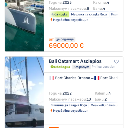
Година:
2025
Каюти:
4
Максимум пасажери:
9
Бани:
4
Нова лодка
Машина за сладка вода
Климатик
Незабавна резервация
от
за седмица
69000,00 €
Bali Catsmart
Asclepios
Philisa Location
Свободна
Беърбоут
Port Charles Ornano
→
Port Charles Or
Година:
2022
Каюти:
4
Максимум пасажери:
10
Бани:
2
Машина за сладка вода
Слънчеви панели
Незабавна резервация