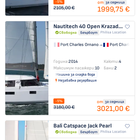
-5%
от
за седмица
1999,75 €
2105,00 €
Nautitech 40 Open
Krazadeen
Philisa Location
Свободна
Беърбоут
Port Charles Ornano
→
Port Charles Or
Година:
2014
Каюти:
4
Максимум пасажери:
10
Бани:
2
Машина за сладка вода
Незабавна резервация
-5%
от
за седмица
3021,00 €
3180,00 €
Bali Catspace
Jack Pearl
Philisa Location
Свободна
Беърбоут