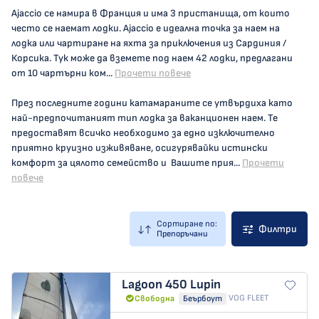
Ajaccio се намира в Франция и има 3 пристанища, от които
често се наемат лодки. Ajaccio е идеална точка за наем на
лодка или чартиране на яхта за приключения из Сардиния /
Корсика. Тук може да вземете под наем 42 лодки, предлагани
от 10 чартърни ком...
Прочети повече
През последните години катамараните се утвърдиха като
най-предпочитаният тип лодка за ваканционен наем. Те
предоставят всичко необходимо за едно изключително
приятно круизно изживяване, осигурявайки истински
комфорт за цялото семейство и Вашите прия...
Прочети
повече
Сортиране по:
Филтри
Препоръчани
Lagoon 450
Lupin
VOG FLEET
Свободна
Беърбоут