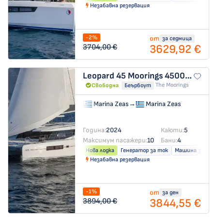
Незабавна резервация
-2%
от
за седмица
3629,92 €
3704,00 €
Leopard 45
Moorings 4500L/10
The Moorings
Свободна
Беърбоут
Marina Zeas
→
Marina Zeas
Година:
2024
Каюти:
5
Максимум пасажери:
10
Бани:
4
Нова лодка
Генератор за ток
Машина за слад
Незабавна резервация
-1%
от
за ден
3844,55 €
3894,00 €