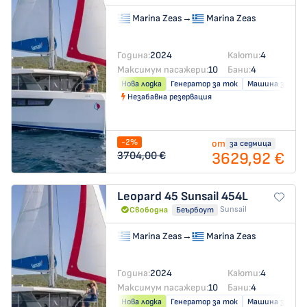
Marina Zeas
→
Marina Zeas
Година:
2024
Каюти:
4
Максимум пасажери:
10
Бани:
4
Нова лодка
Генератор за ток
Машина за слад
Незабавна резервация
-2%
от
за седмица
3629,92 €
3704,00 €
Leopard 45
Sunsail 454L
Sunsail
Свободна
Беърбоут
Marina Zeas
→
Marina Zeas
Година:
2024
Каюти:
4
Максимум пасажери:
10
Бани:
4
Нова лодка
Генератор за ток
Машина за слад