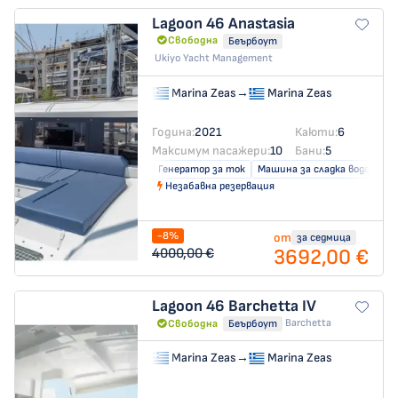
Lagoon 46
Anastasia
Свободна
Беърбоут
Ukiyo Yacht Management
Marina Zeas
→
Marina Zeas
Година:
2021
Каюти:
6
Максимум пасажери:
10
Бани:
5
Генератор за ток
Машина за сладка вода
Кл
Незабавна резервация
-8%
от
за седмица
3692,00 €
4000,00 €
Lagoon 46
Barchetta IV
Barchetta
Свободна
Беърбоут
Marina Zeas
→
Marina Zeas