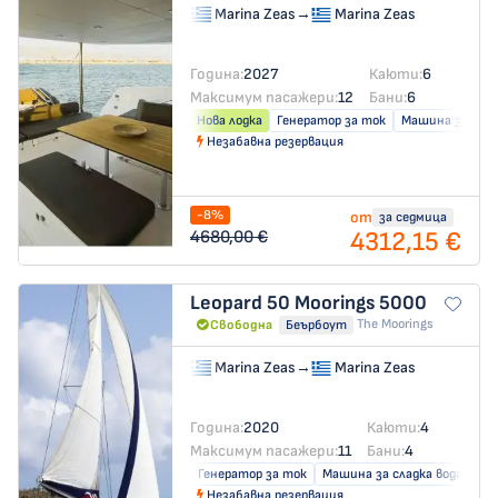
Marina Zeas
→
Marina Zeas
Година:
2027
Каюти:
6
Максимум пасажери:
12
Бани:
6
Нова лодка
Генератор за ток
Машина за слад
Незабавна резервация
-8%
от
за седмица
4312,15 €
4680,00 €
Leopard 50
Moorings 5000
The Moorings
Свободна
Беърбоут
Marina Zeas
→
Marina Zeas
Година:
2020
Каюти:
4
Максимум пасажери:
11
Бани:
4
Генератор за ток
Машина за сладка вода
Кл
Незабавна резервация