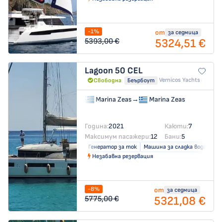
-1%
от
за седмица
5324,51 €
5393,00 €
Lagoon 50
CEL
Vernicos Yachts
Свободна
Беърбоут
Marina Zeas
→
Marina Zeas
Година:
2021
Каюти:
7
Максимум пасажери:
12
Бани:
5
Генератор за ток
Машина за сладка вода
Кл
Незабавна резервация
-8%
от
за седмица
5321,08 €
5775,00 €