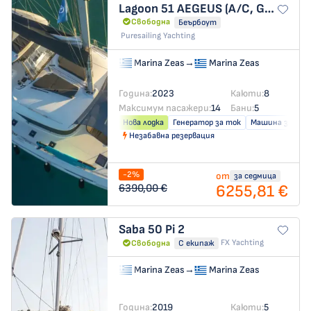
Lagoon 51
AEGEUS (A/C, Gen, W.Maker, Teak cockpit, underwater lights)
Свободна
Беърбоут
Puresailing Yachting
Marina Zeas
→
Marina Zeas
Година:
2023
Каюти:
8
Максимум пасажери:
14
Бани:
5
Нова лодка
Генератор за ток
Машина за слад
Незабавна резервация
-2%
от
за седмица
6255,81 €
6390,00 €
Saba 50
Pi 2
FX Yachting
Свободна
С екипаж
Marina Zeas
→
Marina Zeas
Година:
2019
Каюти:
5