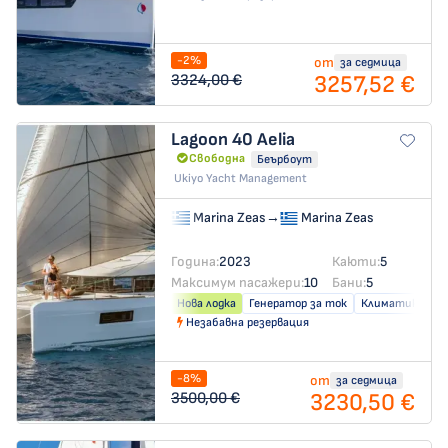
-2%
от
за седмица
3257,52 €
3324,00 €
Lagoon 40
Aelia
Свободна
Беърбоут
Ukiyo Yacht Management
Marina Zeas
→
Marina Zeas
Година:
2023
Каюти:
5
Максимум пасажери:
10
Бани:
5
Нова лодка
Генератор за ток
Климатик
Незабавна резервация
-8%
от
за седмица
3230,50 €
3500,00 €