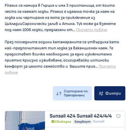
Piraeus се намира в Гърция и има 3 пристанища, от които
често се наемат лодки. Piraeus е идеална точка за наем на
лодка или чартиране на яхта за приключения из
ЦикладииСаронически залив и Атина. Тук може да вземете
под наем 1006 лодки, предлагани от...
Прочети повече
През последните години катамараните се утвърдиха като
най-предпочитаният тип лодка за ваканционен наем. Те
предоставят всичко необходимо за едно изключително
приятно круизно изживяване, осигурявайки истински
комфорт за цялото семейство и Вашите прия...
Прочети
повече
Сортиране по:
Филтри
Препоръчани
Sunsail 424
Sunsail 424/4/4
Sunsail
Свободна
Беърбоут