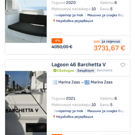
Година:
2020
Каюти:
6
Максимум пасажери:
10
Бани:
5
Генератор за ток
Машина за сладка вода
Кл
Незабавна резервация
-8%
от
за седмица
3731,67 €
4050,00 €
Lagoon 46
Barchetta V
Barchetta
Свободна
Беърбоут
Marina Zeas
→
Marina Zeas
Година:
2021
Каюти:
6
Максимум пасажери:
10
Бани:
5
Генератор за ток
Машина за сладка вода
Кл
Незабавна резервация