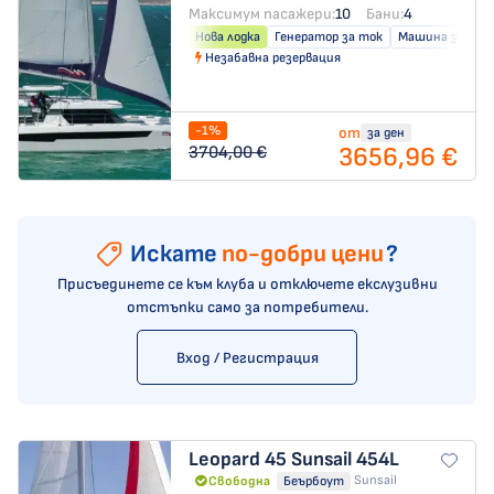
Максимум пасажери:
10
Бани:
4
Нова лодка
Генератор за ток
Машина за слад
Незабавна резервация
-1%
от
за ден
3656,96 €
3704,00 €
Искате
по-добри цени
?
Присъединете се към клуба и отключете екслузивни
отстъпки само за потребители.
Вход / Регистрация
Leopard 45
Sunsail 454L
Sunsail
Свободна
Беърбоут