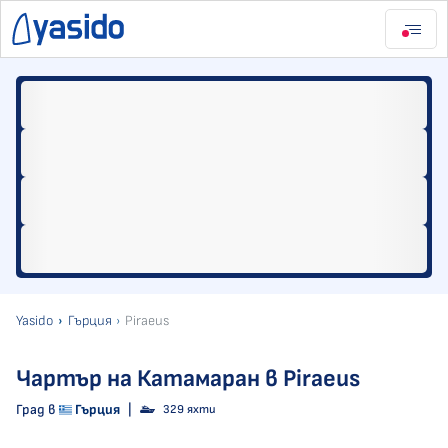
Yasido
Гърция
Piraeus
Чартър на Катамаран в Piraeus
Град в
Гърция
|
329 яхти