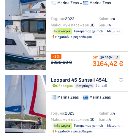
Marina Zeas
→
Marina Zeas
Година:
2023
Каюти:
4
Максимум пасажери:
10
Бани:
4
Нова лодка
Генератор за ток
Машина за слад
Незабавна резервация
-2%
от
за седмица
3164,42 €
3229,00 €
Leopard 45
Sunsail 454L
Sunsail
Свободна
Беърбоут
Marina Zeas
→
Marina Zeas
Година:
2023
Каюти:
4
Максимум пасажери:
10
Бани:
4
Нова лодка
Генератор за ток
Машина за слад
Незабавна резервация