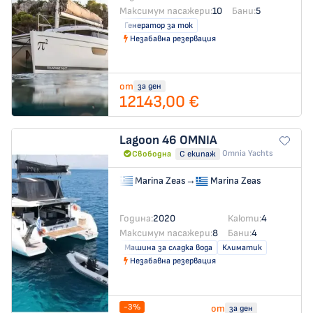
Максимум пасажери:
10
Бани:
5
Генератор за ток
Незабавна резервация
от
за ден
12143,00 €
Lagoon 46
OMNIA
Omnia Yachts
Свободна
С екипаж
Marina Zeas
→
Marina Zeas
Година:
2020
Каюти:
4
Максимум пасажери:
8
Бани:
4
Машина за сладка вода
Климатик
Незабавна резервация
-3%
от
за ден