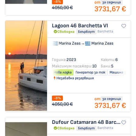
-8%
от
за седмица
3731,67 €
4050,00 €
Lagoon 46
Barchetta VI
Barchetta
Свободна
Беърбоут
Marina Zeas
→
Marina Zeas
Година:
2023
Каюти:
6
Максимум пасажери:
10
Бани:
5
Нова лодка
Генератор за ток
Машина за слад
Незабавна резервация
-8%
от
за седмица
3731,67 €
4050,00 €
Dufour Catamaran 48
Barchetta VII
Barchetta
Свободна
Беърбоут