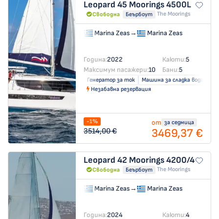
Leopard 45
Moorings 4500L
The Moorings
Свободна
Беърбоут
Marina Zeas
→
Marina Zeas
Година:
2022
Каюти:
5
Максимум пасажери:
10
Бани:
5
Генератор за ток
Машина за сладка вода
Сл
Незабавна резервация
-1%
от
за седмица
3469,37 €
3514,00 €
Leopard 42
Moorings 4200/4
The Moorings
Свободна
Беърбоут
Marina Zeas
→
Marina Zeas
Година:
2024
Каюти:
4