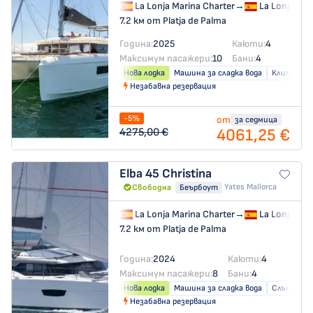
La Lonja Marina Charter
→
La Lonja Mar
7.2 км от Platja de Palma
Година:
2025
Каюти:
4
Максимум пасажери:
10
Бани:
4
Нова лодка
Машина за сладка вода
Климатик
Незабавна резервация
-5%
от
за седмица
4061,25 €
4275,00 €
Elba 45
Christina
Yates Mallorca
Свободна
Беърбоут
La Lonja Marina Charter
→
La Lonja Mar
7.2 км от Platja de Palma
Година:
2024
Каюти:
4
Максимум пасажери:
8
Бани:
4
Нова лодка
Машина за сладка вода
Слънчеви 
Незабавна резервация