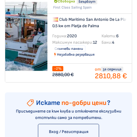
Свободна
Беърбоут
First Class Sailing Spain
Club Maritimo San Antonio De La Playa
→
0.5 км от Platja de Palma
Година:
2020
Каюти:
6
Максимум пасажери:
12
Бани:
4
Слънчеви панели
Незабавна резервация
-2%
от
за седмица
2810,88 €
2880,00 €
Искате
по-добри цени
?
Присъединете се към клуба и отключете екслузивни
отстъпки само за потребители.
Вход / Регистрация