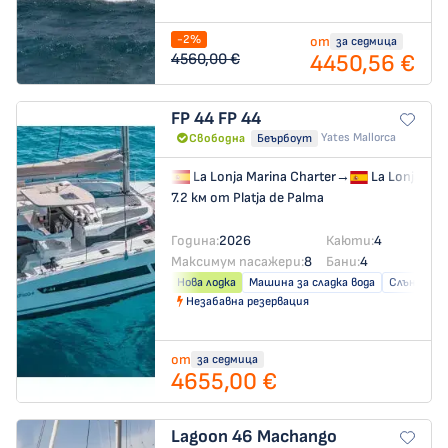
-2%
от
за седмица
4450,56 €
4560,00 €
FP 44
FP 44
Yates Mallorca
Свободна
Беърбоут
La Lonja Marina Charter
→
La Lonja Mar
7.2 км от Platja de Palma
Година:
2026
Каюти:
4
Максимум пасажери:
8
Бани:
4
Нова лодка
Машина за сладка вода
Слънчеви 
Незабавна резервация
от
за седмица
4655,00 €
Lagoon 46
Machango