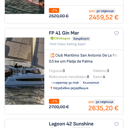
-2%
от
за седмица
2459,52 €
2520,00 €
FP 41
Gin Mar
Свободна
Беърбоут
First Class Sailing Spain
Club Maritimo San Antonio De La Playa
→
0.5 км от Platja de Palma
Година:
0
Каюти:
3
Максимум пасажери:
8
Бани:
4
Генератор за ток
Климатик
Незабавна резервация
-2%
от
за седмица
2635,20 €
2700,00 €
Lagoon 42
Sunshine