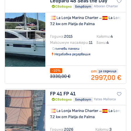
Leopard 48
Seas the Day
Alboran Charter
Свободна
Беърбоут
La Lonja Marina Charter
→
La Lonja Mar
7.2 км от Platja de Palma
Година:
2015
Каюти:
4
Максимум пасажери:
11
Бани:
4
Слънчеви панели
Незабавна резервация
-10%
от
за седмица
2997,00 €
3330,00 €
FP 41
FP 41
Yates Mallorca
Свободна
Беърбоут
La Lonja Marina Charter
→
La Lonja Mar
7.2 км от Platja de Palma
Година:
2026
Каюти:
3