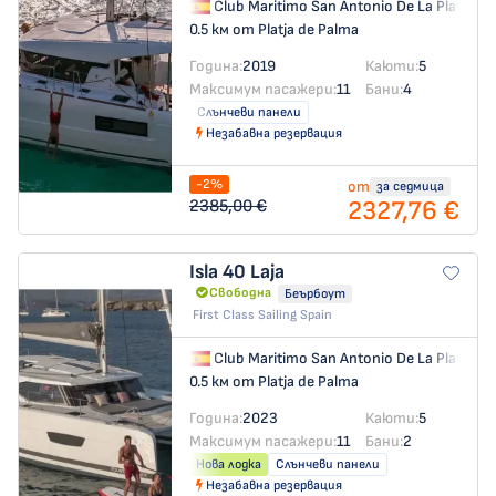
Club Maritimo San Antonio De La Playa
→
0.5 км от Platja de Palma
Година:
2019
Каюти:
5
Максимум пасажери:
11
Бани:
4
Слънчеви панели
Незабавна резервация
-2%
от
за седмица
2327,76 €
2385,00 €
Isla 40
Laja
Свободна
Беърбоут
First Class Sailing Spain
Club Maritimo San Antonio De La Playa
→
0.5 км от Platja de Palma
Година:
2023
Каюти:
5
Максимум пасажери:
11
Бани:
2
Нова лодка
Слънчеви панели
Незабавна резервация