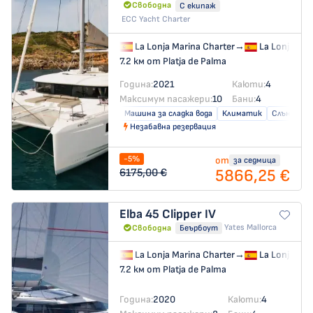
Свободна
С екипаж
ECC Yacht Charter
La Lonja Marina Charter
→
La Lonja Mar
7.2 км от Platja de Palma
Година:
2021
Каюти:
4
Максимум пасажери:
10
Бани:
4
Машина за сладка вода
Климатик
Слънчеви 
Незабавна резервация
-5%
от
за седмица
5866,25 €
6175,00 €
Elba 45
Clipper IV
Yates Mallorca
Свободна
Беърбоут
La Lonja Marina Charter
→
La Lonja Mar
7.2 км от Platja de Palma
Година:
2020
Каюти:
4