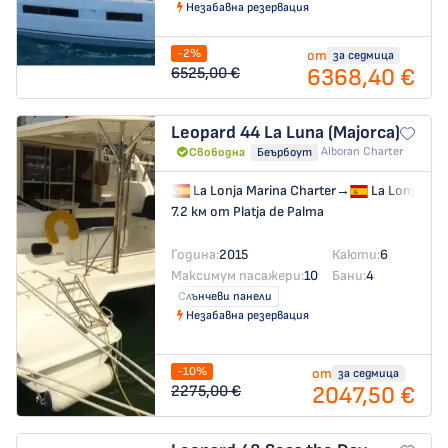
Незабавна резервация
-2%
от
за седмица
6368,40 €
6525,00 €
Leopard 44
La Luna (Majorca)
Alboran Charter
Свободна
Беърбоут
La Lonja Marina Charter
→
La Lonja Mar
7.2 км от Platja de Palma
Година:
2015
Каюти:
6
Максимум пасажери:
10
Бани:
4
Слънчеви панели
Незабавна резервация
-10%
от
за седмица
2047,50 €
2275,00 €