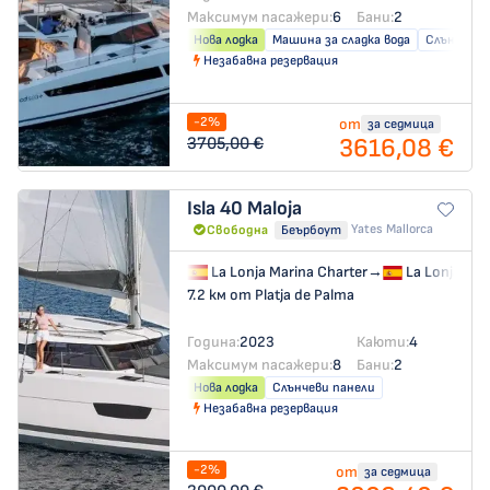
Максимум пасажери:
6
Бани:
2
Нова лодка
Машина за сладка вода
Слънчеви 
Незабавна резервация
-2%
от
за седмица
3616,08 €
3705,00 €
Isla 40
Maloja
Yates Mallorca
Свободна
Беърбоут
La Lonja Marina Charter
→
La Lonja Mar
7.2 км от Platja de Palma
Година:
2023
Каюти:
4
Максимум пасажери:
8
Бани:
2
Нова лодка
Слънчеви панели
Незабавна резервация
-2%
от
за седмица