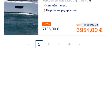
Максимум пасажери:
8
Бани:
4
Слънчеви панели
Незабавна резервация
-2%
от
за седмица
6954,00 €
7125,00 €
‹
2
3
4
›
1