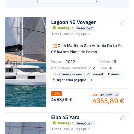
Lagoon 46
Voyager
Свободна
Беърбоут
First Class Sailing Spain
Club Maritimo San Antonio De La Playa
→
0.5 км от Platja de Palma
Година:
2022
Каюти:
6
Максимум пасажери:
12
Бани:
4
Генератор за ток
Климатик
Слънчеви пане
Незабавна резервация
-2%
от
за седмица
4355,89 €
4463,00 €
Elba 45
Yara
Свободна
Беърбоут
First Class Sailing Spain