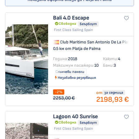
Bali 4.0
Escape
Свободна
Беърбоут
First Class Sailing Spain
Club Maritimo San Antonio De La Playa
→
0.5 км от Platja de Palma
Година:
2018
Каюти:
4
Максимум пасажери:
10
Бани:
3
Слънчеви панели
Незабавна резервация
-2%
от
за седмица
2198,93 €
2253,00 €
Lagoon 40
Sunrise
Свободна
Беърбоут
First Class Sailing Spain