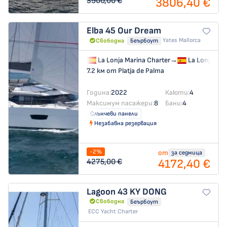
3806,40 €
3900,00 €
Elba 45
Our Dream
Yates Mallorca
Свободна
Беърбоут
La Lonja Marina Charter
→
La Lonja Mar
7.2 км от Platja de Palma
Година:
2022
Каюти:
4
Максимум пасажери:
8
Бани:
4
Слънчеви панели
Незабавна резервация
-2%
от
за седмица
4172,40 €
4275,00 €
Lagoon 43
KY DONG
Свободна
Беърбоут
ECC Yacht Charter