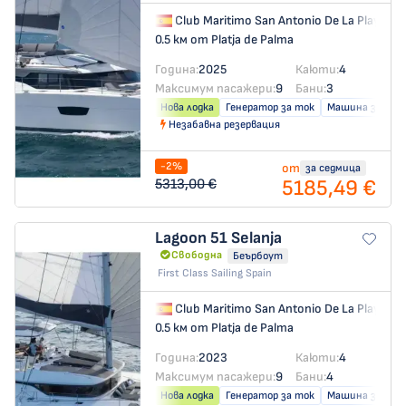
Club Maritimo San Antonio De La Playa
→
0.5 км от Platja de Palma
Година:
2025
Каюти:
4
Максимум пасажери:
9
Бани:
3
Нова лодка
Генератор за ток
Машина за слад
Незабавна резервация
-2%
от
за седмица
5185,49 €
5313,00 €
Lagoon 51
Selanja
Свободна
Беърбоут
First Class Sailing Spain
Club Maritimo San Antonio De La Playa
→
0.5 км от Platja de Palma
Година:
2023
Каюти:
4
Максимум пасажери:
9
Бани:
4
Нова лодка
Генератор за ток
Машина за слад