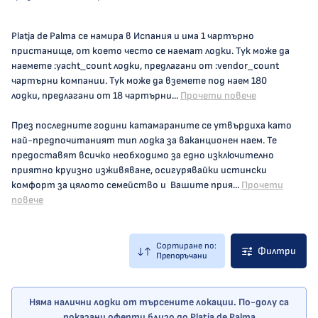
Platja de Palma се намира в Испания и има 1 чартърно
пристанище, от което често се наемат лодки. Тук може да
наемете :yacht_count лодки, предлагани от :vendor_count
чартърни компании. Тук може да вземете под наем 180
лодки, предлагани от 18 чартърни...
Прочети повече
През последните години катамараните се утвърдиха като
най-предпочитаният тип лодка за ваканционен наем. Те
предоставят всичко необходимо за едно изключително
приятно круизно изживяване, осигурявайки истински
комфорт за цялото семейство и Вашите прия...
Прочети
повече
Сортиране по:
Филтри
Препоръчани
Няма налични лодки от търсените локации. По-долу са
показани оферти близо до Platja de Palma