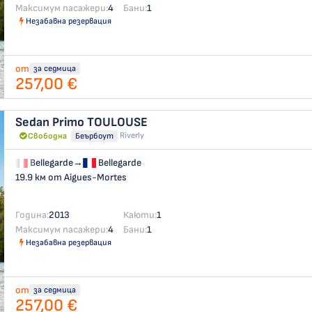
Максимум пасажери:
4
Бани:
1
Незабавна резервация
от
за седмица
257,00 €
Sedan Primo
TOULOUSE
Riverly
Свободна
Беърбоут
Bellegarde
→
Bellegarde
19.9 км от Aigues-Mortes
Година:
2013
Каюти:
1
Максимум пасажери:
4
Бани:
1
Незабавна резервация
от
за седмица
257,00 €