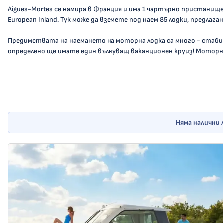
Aigues-Mortes се намира в Франция и има 1 чартърно пристанище,
European Inland. Тук може да вземете под наем 85 лодки, предлагани
Предимствата на наемането на моторна лодка са много - стаби
определено ще имате един вълнуващ ваканционен круиз! Моторна
Няма налични 