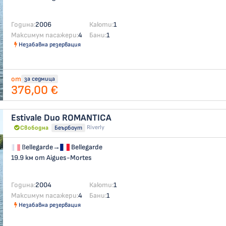
Година:
2006
Каюти:
1
Максимум пасажери:
4
Бани:
1
Незабавна резервация
от
за седмица
376,00 €
Estivale Duo
ROMANTICA
Riverly
Свободна
Беърбоут
Bellegarde
→
Bellegarde
19.9 км от Aigues-Mortes
Година:
2004
Каюти:
1
Максимум пасажери:
4
Бани:
1
Незабавна резервация