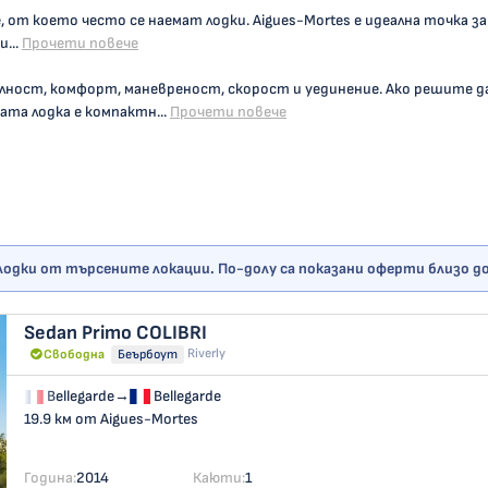
 от което често се наемат лодки. Aigues-Mortes е идеална точка за
...
Прочети повече
лност, комфорт, маневреност, скорост и уединение. Ако решите д
та лодка е компактн...
Прочети повече
лодки от търсените локации. По-долу са показани оферти близо до
Sedan Primo
COLIBRI
Riverly
Свободна
Беърбоут
Bellegarde
→
Bellegarde
19.9 км от Aigues-Mortes
Година:
2014
Каюти:
1