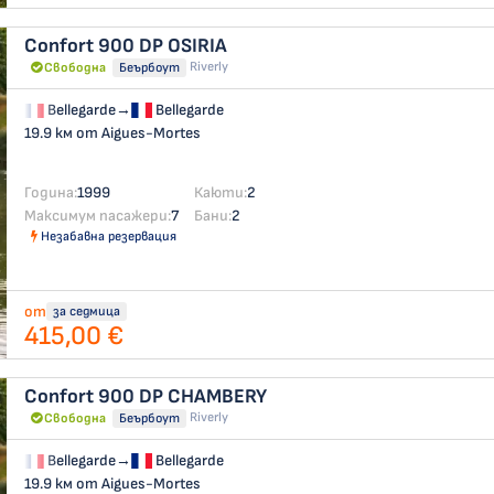
Confort 900 DP
OSIRIA
Riverly
Свободна
Беърбоут
Bellegarde
→
Bellegarde
19.9 км от Aigues-Mortes
Година:
1999
Каюти:
2
Максимум пасажери:
7
Бани:
2
Незабавна резервация
от
за седмица
415,00 €
Confort 900 DP
CHAMBERY
Riverly
Свободна
Беърбоут
Bellegarde
→
Bellegarde
19.9 км от Aigues-Mortes