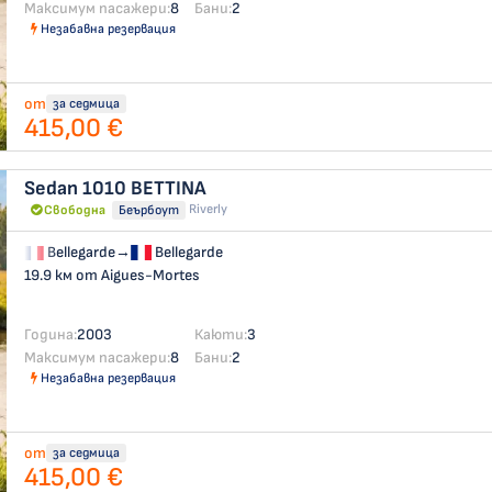
Максимум пасажери:
8
Бани:
2
Незабавна резервация
от
за седмица
415,00 €
Sedan 1010
BETTINA
Riverly
Свободна
Беърбоут
Bellegarde
→
Bellegarde
19.9 км от Aigues-Mortes
Година:
2003
Каюти:
3
Максимум пасажери:
8
Бани:
2
Незабавна резервация
от
за седмица
415,00 €