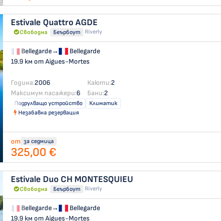
Estivale Quattro
AGDE
Riverly
Свободна
Беърбоут
Bellegarde
→
Bellegarde
19.9 км от Aigues-Mortes
Година:
2006
Каюти:
2
Максимум пасажери:
6
Бани:
2
Подрулващо устройство
Климатик
Незабавна резервация
от
за седмица
325,00 €
Estivale Duo
CH MONTESQUIEU
Riverly
Свободна
Беърбоут
Bellegarde
→
Bellegarde
19.9 км от Aigues-Mortes