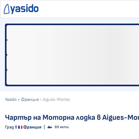
Yasido
Франция
Aigues-Mortes
Чартър на Моторна лодка в Aigues-Mo
Град в
Франция
|
89 яхти