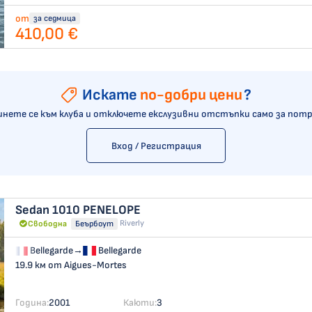
от
за седмица
410,00 €
Искате
по-добри цени
?
нете се към клуба и отключете екслузивни отстъпки само за пот
Вход / Регистрация
Sedan 1010
PENELOPE
Riverly
Свободна
Беърбоут
Bellegarde
→
Bellegarde
19.9 км от Aigues-Mortes
Година:
2001
Каюти:
3