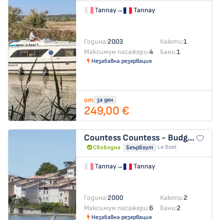
Tannay
→
Tannay
Година:
2003
Каюти:
1
Максимум пасажери:
4
Бани:
1
Незабавна резервация
от
за ден
249,00 €
Countess
Countess - Budget 10
Le Boat
Свободна
Беърбоут
Tannay
→
Tannay
Година:
2000
Каюти:
2
Максимум пасажери:
6
Бани:
2
Незабавна резервация