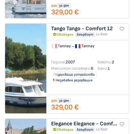
от
за ден
329,00 €
Tango
Tango - Comfort 12
Le Boat
Свободна
Беърбоут
Tannay
→
Tannay
Година:
2007
Каюти:
2
Максимум пасажери:
6
Бани:
1
Подрулващо устройство
Незабавна резервация
от
за ден
329,00 €
Elegance
Elegance - Comfort 25
Le Boat
Свободна
Беърбоут