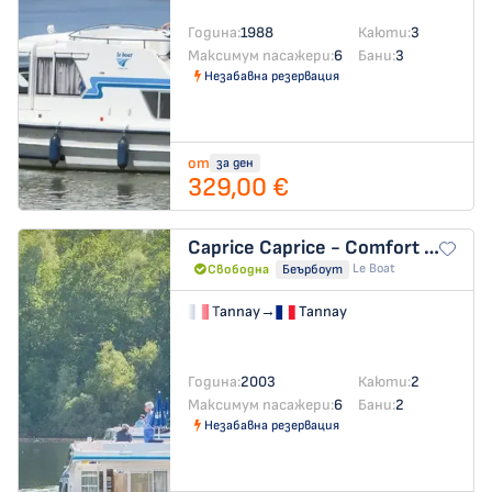
Година:
1988
Каюти:
3
Максимум пасажери:
6
Бани:
3
Незабавна резервация
от
за ден
329,00 €
Caprice
Caprice - Comfort 37
Le Boat
Свободна
Беърбоут
Tannay
→
Tannay
Година:
2003
Каюти:
2
Максимум пасажери:
6
Бани:
2
Незабавна резервация