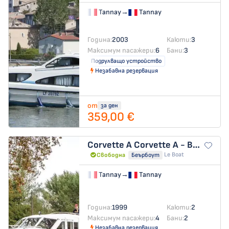
Tannay
→
Tannay
Година:
2003
Каюти:
3
Максимум пасажери:
6
Бани:
3
Подрулващо устройство
Незабавна резервация
от
за ден
359,00 €
Corvette A
Corvette A - Budget 12
Le Boat
Свободна
Беърбоут
Tannay
→
Tannay
Година:
1999
Каюти:
2
Максимум пасажери:
4
Бани:
2
Незабавна резервация