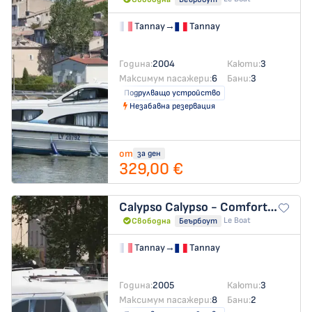
Tannay
→
Tannay
Година:
2004
Каюти:
3
Максимум пасажери:
6
Бани:
3
Подрулващо устройство
Незабавна резервация
от
за ден
329,00 €
Calypso
Calypso - Comfort 25
Le Boat
Свободна
Беърбоут
Tannay
→
Tannay
Година:
2005
Каюти:
3
Максимум пасажери:
8
Бани:
2