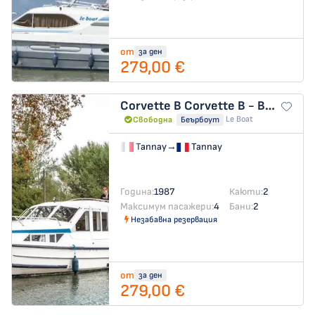
от
за ден
279,00 €
Corvette B
Corvette B - Budget 4
Le Boat
Свободна
Беърбоут
Tannay
→
Tannay
Година:
1987
Каюти:
2
Максимум пасажери:
4
Бани:
2
Незабавна резервация
от
за ден
279,00 €