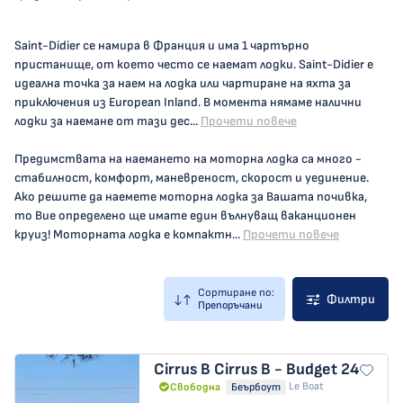
Saint-Didier се намира в Франция и има 1 чартърно
пристанище, от което често се наемат лодки. Saint-Didier е
идеална точка за наем на лодка или чартиране на яхта за
приключения из European Inland. В момента нямаме налични
лодки за наемане от тази дес...
Прочети повече
Предимствата на наемането на моторна лодка са много -
стабилност, комфорт, маневреност, скорост и уединение.
Ако решите да наемете моторна лодка за Вашата почивка,
то Вие определено ще имате един вълнуващ ваканционен
круиз! Моторната лодка е компактн...
Прочети повече
Сортиране по:
Филтри
Препоръчани
Cirrus B
Cirrus B - Budget 24
Le Boat
Свободна
Беърбоут