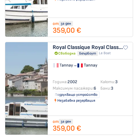
от
за ден
359,00 €
Royal Classique
Royal Classique - Comfort 18
Le Boat
Свободна
Беърбоут
Tannay
→
Tannay
Година:
2002
Каюти:
3
Максимум пасажери:
6
Бани:
3
Подрулващо устройство
Незабавна резервация
от
за ден
359,00 €