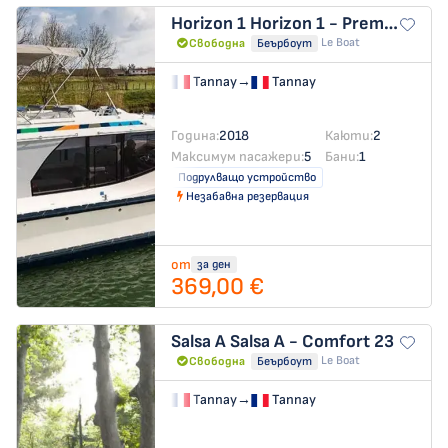
Horizon 1
Horizon 1 - Premier 36
Le Boat
Свободна
Беърбоут
Tannay
→
Tannay
Година:
2018
Каюти:
2
Максимум пасажери:
5
Бани:
1
Подрулващо устройство
Незабавна резервация
от
за ден
369,00 €
Salsa A
Salsa A - Comfort 23
Le Boat
Свободна
Беърбоут
Tannay
→
Tannay