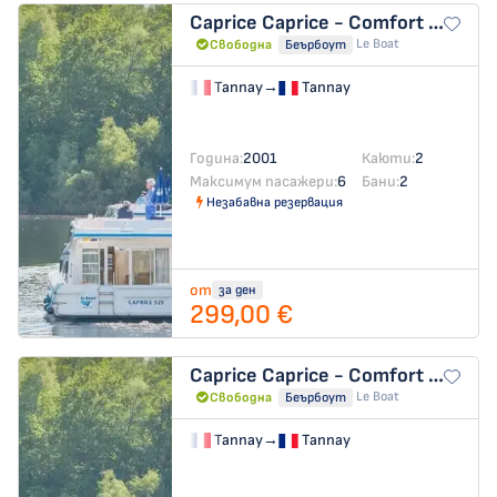
Caprice
Caprice - Comfort 21
Le Boat
Свободна
Беърбоут
Tannay
→
Tannay
Година:
2001
Каюти:
2
Максимум пасажери:
6
Бани:
2
Незабавна резервация
от
за ден
299,00 €
Caprice
Caprice - Comfort 57
Le Boat
Свободна
Беърбоут
Tannay
→
Tannay