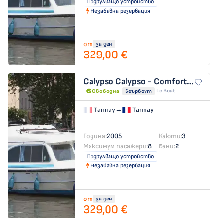
Подрулващо устройство
Незабавна резервация
от
за ден
329,00 €
Calypso
Calypso - Comfort 24
Le Boat
Свободна
Беърбоут
Tannay
→
Tannay
Година:
2005
Каюти:
3
Максимум пасажери:
8
Бани:
2
Подрулващо устройство
Незабавна резервация
от
за ден
329,00 €