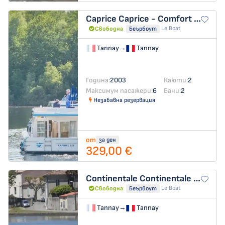
Caprice
Caprice - Comfort 45
Le Boat
Свободна
Беърбоут
Tannay
→
Tannay
Година:
2003
Каюти:
2
Максимум пасажери:
6
Бани:
2
Незабавна резервация
от
за ден
329,00 €
Continentale
Continentale - Budget 7
Le Boat
Свободна
Беърбоут
Tannay
→
Tannay