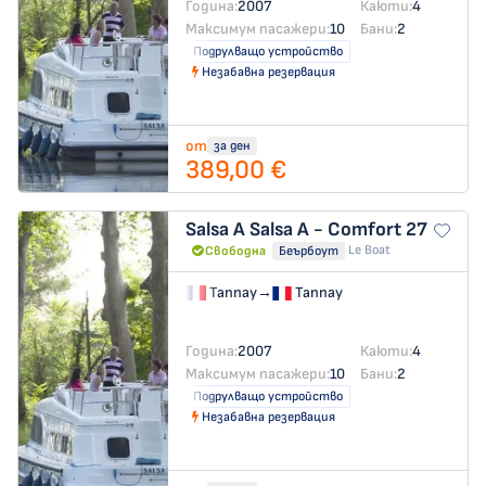
Година:
2007
Каюти:
4
Максимум пасажери:
10
Бани:
2
Подрулващо устройство
Незабавна резервация
от
за ден
389,00 €
Salsa A
Salsa A - Comfort 27
Le Boat
Свободна
Беърбоут
Tannay
→
Tannay
Година:
2007
Каюти:
4
Максимум пасажери:
10
Бани:
2
Подрулващо устройство
Незабавна резервация