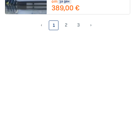
от
за ден
389,00 €
‹
2
3
›
1