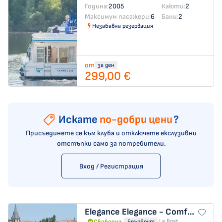
Година:
2005
Каюти:
2
Максимум пасажери:
6
Бани:
2
Незабавна резервация
от
за ден
299,00 €
Искате
по-добри цени
?
Присъединете се към клуба и отключете екслузивни
отстъпки само за потребители.
Вход / Регистрация
Elegance
Elegance - Comfort 38
Le Boat
Свободна
Беърбоут